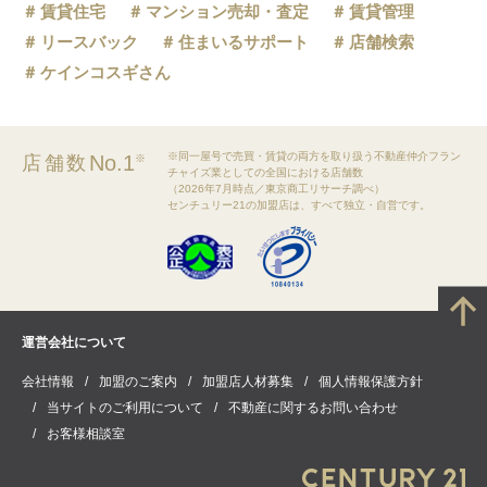
賃貸住宅
マンション売却・査定
賃貸管理
リースバック
住まいるサポート
店舗検索
ケインコスギさん
※同一屋号で売買・賃貸の両方を取り扱う不動産仲介フラン
No.1
店舗数
※
チャイズ業としての全国における店舗数
（2026年7月時点／東京商工リサーチ調べ）
センチュリー21の加盟店は、すべて独立・自営です。
運営会社について
会社情報
加盟のご案内
加盟店人材募集
個人情報保護方針
当サイトのご利用について
不動産に関するお問い合わせ
お客様相談室