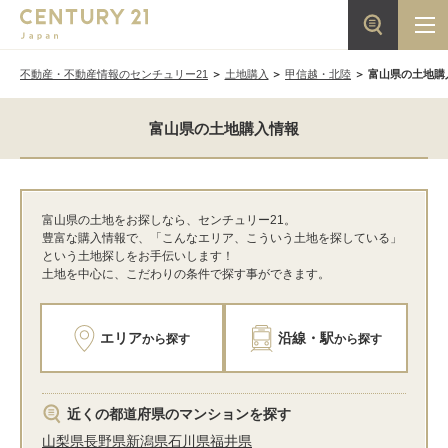
不動産・不動産情報のセンチュリー21
土地購入
甲信越・北陸
富山県の土地購
富山県の土地購入情報
富山県の土地をお探しなら、センチュリー21。
豊富な購入情報で、「こんなエリア、こういう土地を探している」
という土地探しをお手伝いします！
土地を中心に、こだわりの条件で探す事ができます。
エリア
沿線・駅
から探す
から探す
近くの都道府県のマンションを探す
山梨県
長野県
新潟県
石川県
福井県