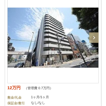
12万円
（管理費 0.7万円）
1ヶ月/1ヶ月
敷金/礼金
なし/なし
保証金/敷引