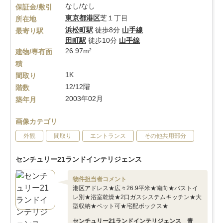
なし/なし
保証金/敷引
東京都
港区
芝１丁目
所在地
浜松町駅
徒歩8分
山手線
最寄り駅
田町駅
徒歩10分
山手線
26.97m²
建物/専有面
積
1K
間取り
12/12階
階数
2003年02月
築年月
画像カテゴリ
外観
間取り
エントランス
その他共用部分
センチュリー21ランドインテリジェンス
物件担当者コメント
港区アドレス★広々26.9平米★南向★バストイ
レ別★浴室乾燥★2口ガスシステムキッチン★大
型収納★ペット可★宅配ボックス★
センチュリー21ランドインテリジェンス 青