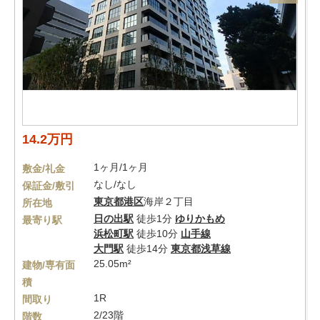
14.2万円
1ヶ月/1ヶ月
敷金/礼金
なし/なし
保証金/敷引
東京都
港区
海岸２丁目
所在地
日の出駅
徒歩1分
ゆりかもめ
最寄り駅
浜松町駅
徒歩10分
山手線
大門駅
徒歩14分
東京都浅草線
25.05m²
建物/専有面
積
1R
間取り
2/23階
階数