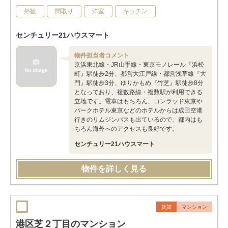
外観
間取り
洋室
キッチン
センチュリー21ハウスマート
物件担当者コメント
京浜東北線・JR山手線・東京モノレール『浜松
町』駅徒歩2分、都営大江戸線・都営浅草線『大
門』駅徒歩3分、ゆりかもめ『竹芝』駅徒歩8分
となっており、複数路線・複数駅が利用できる
立地です。電車はもちろん、コンラッド東京や
パークホテル東京などのホテルからは成田空港
行きのリムジンバスも出ているので、都内はも
ちろん海外へのアクセスも良好です。
センチュリー21ハウスマート
物件を詳しく見る
賃貸
マンション
港区芝２丁目のマンション