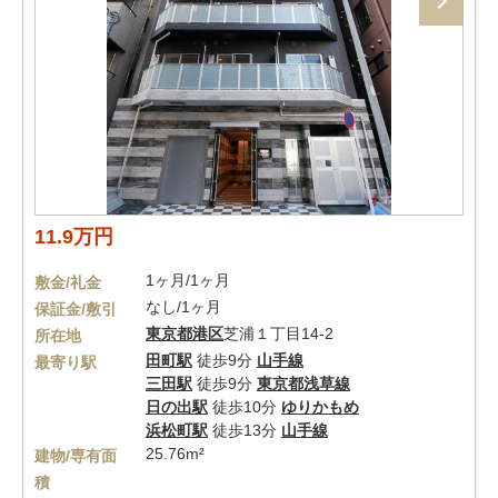
11.9万円
1ヶ月/1ヶ月
敷金/礼金
なし/1ヶ月
保証金/敷引
東京都
港区
芝浦１丁目14-2
所在地
田町駅
徒歩9分
山手線
最寄り駅
三田駅
徒歩9分
東京都浅草線
日の出駅
徒歩10分
ゆりかもめ
浜松町駅
徒歩13分
山手線
25.76m²
建物/専有面
積