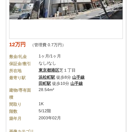
12万円
（管理費 0.7万円）
1ヶ月/1ヶ月
敷金/礼金
なし/なし
保証金/敷引
東京都
港区
芝１丁目
所在地
浜松町駅
徒歩8分
山手線
最寄り駅
田町駅
徒歩10分
山手線
28.54m²
建物/専有面
積
1K
間取り
5/12階
階数
2003年02月
築年月
画像カテゴリ