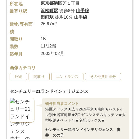
東京都
港区
芝１丁目
所在地
浜松町駅
徒歩8分
山手線
最寄り駅
田町駅
徒歩10分
山手線
26.97m²
建物/専有面
積
1K
間取り
11/12階
階数
2003年02月
築年月
画像カテゴリ
外観
間取り
エントランス
その他共用部分
センチュリー21ランドインテリジェンス
物件担当者コメント
港区アドレス★広々26.9平米★南向★バストイ
レ別★浴室乾燥★2口ガスシステムキッチン★大
型収納★ペット可★宅配ボックス★
センチュリー21ランドインテリジェンス 青
井 のの子