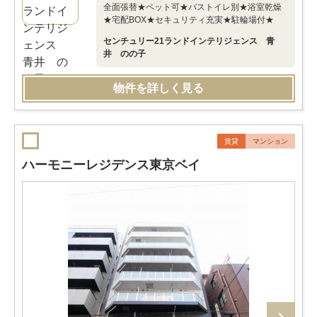
全面張替★ペット可★バストイレ別★浴室乾燥
★宅配BOX★セキュリティ充実★駐輪場付★
センチュリー21ランドインテリジェンス 青
井 のの子
物件を詳しく見る
賃貸
マンション
ハーモニーレジデンス東京ベイ