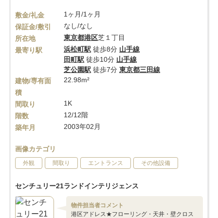
1ヶ月/1ヶ月
敷金/礼金
なし/なし
保証金/敷引
東京都
港区
芝１丁目
所在地
浜松町駅
徒歩8分
山手線
最寄り駅
田町駅
徒歩10分
山手線
芝公園駅
徒歩7分
東京都三田線
22.98m²
建物/専有面
積
1K
間取り
12/12階
階数
2003年02月
築年月
画像カテゴリ
外観
間取り
エントランス
その他設備
センチュリー21ランドインテリジェンス
物件担当者コメント
港区アドレス★フローリング・天井・壁クロス