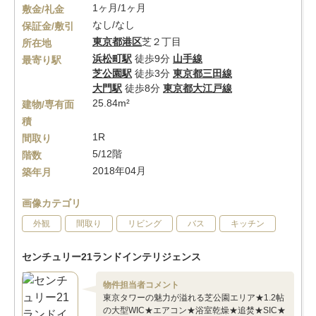
1ヶ月/1ヶ月
敷金/礼金
なし/なし
保証金/敷引
東京都
港区
芝２丁目
所在地
浜松町駅
徒歩9分
山手線
最寄り駅
芝公園駅
徒歩3分
東京都三田線
大門駅
徒歩8分
東京都大江戸線
25.84m²
建物/専有面
積
1R
間取り
5/12階
階数
2018年04月
築年月
画像カテゴリ
外観
間取り
リビング
バス
キッチン
センチュリー21ランドインテリジェンス
物件担当者コメント
東京タワーの魅力が溢れる芝公園エリア★1.2帖
の大型WIC★エアコン★浴室乾燥★追焚★SIC★