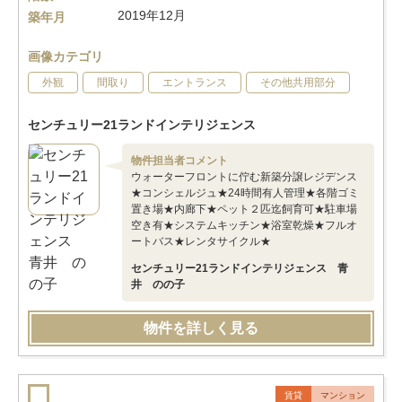
2019年12月
築年月
画像カテゴリ
外観
間取り
エントランス
その他共用部分
センチュリー21ランドインテリジェンス
物件担当者コメント
ウォーターフロントに佇む新築分譲レジデンス
★コンシェルジュ★24時間有人管理★各階ゴミ
置き場★内廊下★ペット２匹迄飼育可★駐車場
空き有★システムキッチン★浴室乾燥★フルオ
ートバス★レンタサイクル★
センチュリー21ランドインテリジェンス 青
井 のの子
物件を詳しく見る
賃貸
マンション