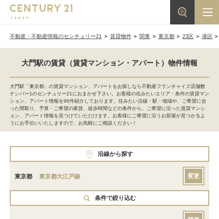
不動産・不動産情報のセンチュリー21
賃貸物件
関東
東京都
23区
港区
大門駅の賃貸（賃貸マンション・アパート）物件情報
大門駅「東京都」の賃貸マンション、アパートをお探しなら不動産フランチャイズ店舗数
ナンバー1のセンチュリー21におまかせ下さい。お客様の住みたいエリア・条件の賃貸マン
ション、アパート情報を96件紹介しております。住みたい沿線・駅・地域や、ご希望に合
った間取り、予算・ご希望の家賃、徒歩時間などの条件から、ご希望に沿った賃貸マンシ
ョン、アパート情報を見つけていただけます。お客様にご希望に沿うお部屋が見つかるよ
うにお手伝いいたしますので、お気軽にご相談ください！
沿線から探す
変更
東京都
東京都大江戸線
条件で絞り込む