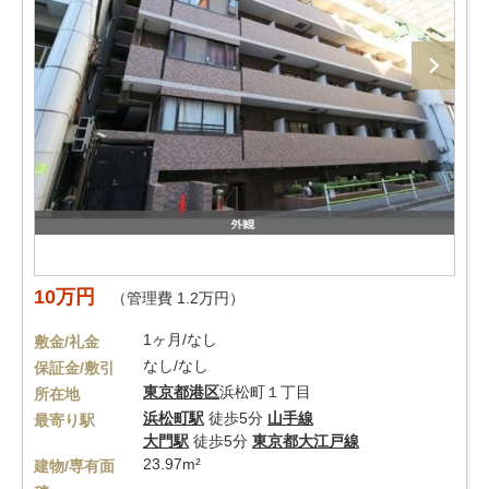
10万円
（管理費 1.2万円）
1ヶ月/なし
敷金/礼金
なし/なし
保証金/敷引
東京都
港区
浜松町１丁目
所在地
浜松町駅
徒歩5分
山手線
最寄り駅
大門駅
徒歩5分
東京都大江戸線
23.97m²
建物/専有面