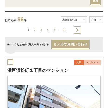
変更
96
検索結果
件
1
2
3
4
5
…
10
まとめてお問い合わせ
チェックした物件（最大10件まで）を
賃貸
マンション
港区浜松町１丁目のマンション