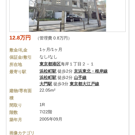
12.8万円
（管理費 0.8万円）
1ヶ月/1ヶ月
敷金/礼金
なし/なし
保証金/敷引
東京都
港区
海岸１丁目２－１
所在地
浜松町駅
徒歩2分
京浜東北・根岸線
最寄り駅
浜松町駅
徒歩2分
山手線
大門駅
徒歩3分
東京都大江戸線
22.05m²
建物/専有面
積
1R
間取り
7/22階
階数
2005年09月
築年月
画像カテゴリ