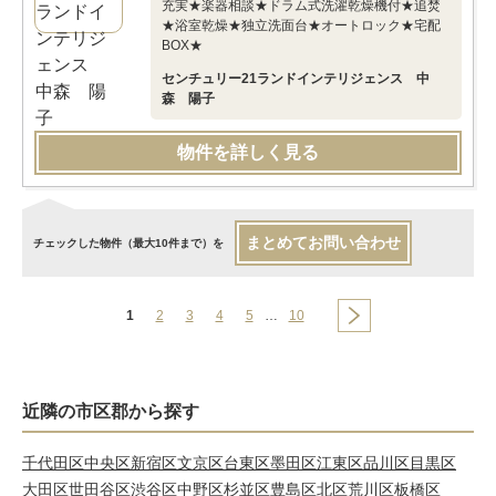
充実★楽器相談★ドラム式洗濯乾燥機付★追焚
★浴室乾燥★独立洗面台★オートロック★宅配
BOX★
センチュリー21ランドインテリジェンス 中
森 陽子
物件を詳しく見る
まとめてお問い合わせ
チェックした物件（最大10件まで）を
1
2
3
4
5
…
10
近隣の市区郡から探す
千代田区
中央区
新宿区
文京区
台東区
墨田区
江東区
品川区
目黒区
大田区
世田谷区
渋谷区
中野区
杉並区
豊島区
北区
荒川区
板橋区