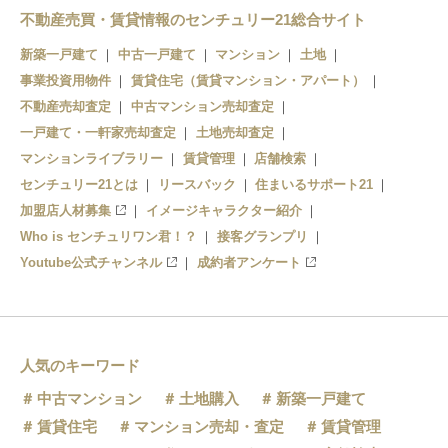
三田
モノレール浜松町
高輪ゲートウェイ
品川
汐留
不動産売買・賃貸情報のセンチュリー21総合サイト
大門
泉岳寺
品川
新築一戸建て
中古一戸建て
マンション
土地
事業投資用物件
赤羽橋
賃貸住宅（賃貸マンション・アパート）
高輪台
不動産売却査定
中古マンション売却査定
麻布十番
一戸建て・一軒家売却査定
土地売却査定
マンションライブラリー
賃貸管理
店舗検索
六本木
センチュリー21とは
リースバック
住まいるサポート21
加盟店人材募集
イメージキャラクター紹介
Who is センチュリワン君！？
接客グランプリ
Youtube公式チャンネル
成約者アンケート
人気のキーワード
中古マンション
土地購入
新築一戸建て
賃貸住宅
マンション売却・査定
賃貸管理