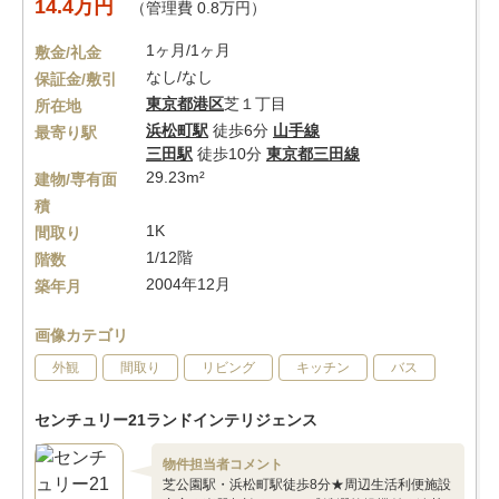
14.4万円
（管理費 0.8万円）
1ヶ月/1ヶ月
敷金/礼金
なし/なし
保証金/敷引
東京都
港区
芝１丁目
所在地
浜松町駅
徒歩6分
山手線
最寄り駅
三田駅
徒歩10分
東京都三田線
29.23m²
建物/専有面
積
1K
間取り
1/12階
階数
2004年12月
築年月
画像カテゴリ
外観
間取り
リビング
キッチン
バス
センチュリー21ランドインテリジェンス
物件担当者コメント
芝公園駅・浜松町駅徒歩8分★周辺生活利便施設