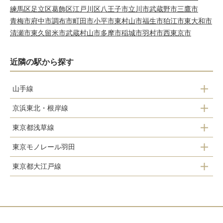
練馬区
足立区
葛飾区
江戸川区
八王子市
立川市
武蔵野市
三鷹市
青梅市
府中市
調布市
町田市
小平市
東村山市
福生市
狛江市
東大和市
清瀬市
東久留米市
武蔵村山市
多摩市
稲城市
羽村市
西東京市
近隣の駅から探す
山手線
京浜東北・根岸線
東京
東京都浅草線
東京
有楽町
東京モノレール羽田
宝町
有楽町
新橋
東京都大江戸線
流通センター
浜松町
東銀座
新橋
田町
勝どき
浜松町
大井競馬場前
新橋
田町
大門
高輪ゲートウェイ
築地市場
天王洲アイル