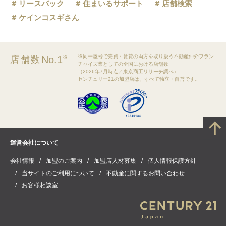
リースバック
住まいるサポート
店舗検索
ケインコスギさん
※同一屋号で売買・賃貸の両方を取り扱う不動産仲介フラン
No.1
店舗数
※
チャイズ業としての全国における店舗数
（2026年7月時点／東京商工リサーチ調べ）
センチュリー21の加盟店は、すべて独立・自営です。
運営会社について
会社情報
加盟のご案内
加盟店人材募集
個人情報保護方針
当サイトのご利用について
不動産に関するお問い合わせ
お客様相談室