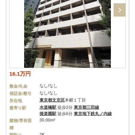
16.1万円
なし/なし
敷金/礼金
なし/なし
保証金/敷引
東京都
文京区
本郷１丁目
所在地
水道橋駅
徒歩2分
東京都三田線
最寄り駅
後楽園駅
徒歩6分
東京地下鉄丸ノ内線
30.00m²
建物/専有面
積
2K