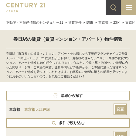
不動産・不動産情報のセンチュリー21
賃貸物件
関東
東京都
23区
文京区
春日駅の賃貸（賃貸マンション・アパート）物件情報
春日駅「東京都」の賃貸マンション、アパートをお探しなら不動産フランチャイズ店舗数
ナンバー1のセンチュリー21におまかせ下さい。お客様の住みたいエリア・条件の賃貸マン
ション、アパート情報を49件紹介しております。住みたい沿線・駅・地域や、ご希望に合
った間取り、予算・ご希望の家賃、徒歩時間などの条件から、ご希望に沿った賃貸マンシ
ョン、アパート情報を見つけていただけます。お客様にご希望に沿うお部屋が見つかるよ
うにお手伝いいたしますので、お気軽にご相談ください！
沿線から探す
変更
東京都
東京都大江戸線
条件で絞り込む