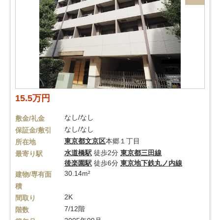
15.5万円
なし/なし
敷金/礼金
なし/なし
保証金/敷引
東京都
文京区
本郷１丁目
所在地
水道橋駅
徒歩2分
東京都三田線
最寄り駅
後楽園駅
徒歩6分
東京地下鉄丸ノ内線
30.14m²
建物/専有面
積
2K
間取り
7/12階
階数