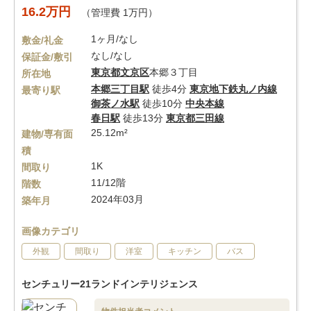
16.2万円
（管理費 1万円）
1ヶ月/なし
敷金/礼金
なし/なし
保証金/敷引
東京都
文京区
本郷３丁目
所在地
本郷三丁目駅
徒歩4分
東京地下鉄丸ノ内線
最寄り駅
御茶ノ水駅
徒歩10分
中央本線
春日駅
徒歩13分
東京都三田線
25.12m²
建物/専有面
積
1K
間取り
11/12階
階数
2024年03月
築年月
画像カテゴリ
外観
間取り
洋室
キッチン
バス
センチュリー21ランドインテリジェンス