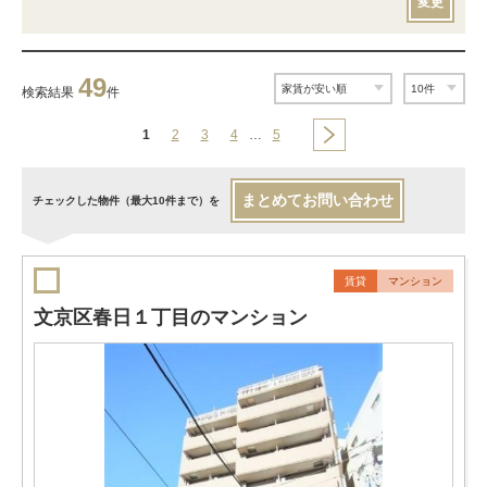
変更
49
検索結果
件
1
2
3
4
…
5
まとめてお問い合わせ
チェックした物件（最大10件まで）を
賃貸
マンション
文京区春日１丁目のマンション