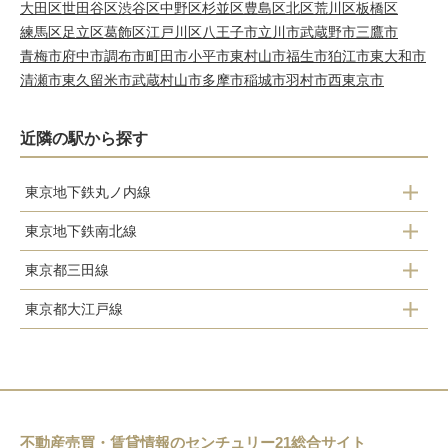
大田区
世田谷区
渋谷区
中野区
杉並区
豊島区
北区
荒川区
板橋区
練馬区
足立区
葛飾区
江戸川区
八王子市
立川市
武蔵野市
三鷹市
青梅市
府中市
調布市
町田市
小平市
東村山市
福生市
狛江市
東大和市
清瀬市
東久留米市
武蔵村山市
多摩市
稲城市
羽村市
西東京市
近隣の駅から探す
東京地下鉄丸ノ内線
東京地下鉄南北線
池袋
東京都三田線
四ツ谷
新大塚
東京都大江戸線
巣鴨
市ケ谷
茗荷谷
牛込柳町
後楽園
千石
飯田橋
本郷三丁目
後楽園
牛込神楽坂
白山
東大前
春日
御茶ノ水
飯田橋
不動産売買・賃貸情報のセンチュリー21総合サイト