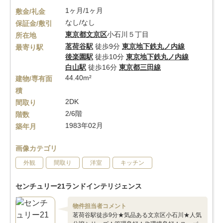
1ヶ月/1ヶ月
敷金/礼金
なし/なし
保証金/敷引
東京都
文京区
小石川５丁目
所在地
茗荷谷駅
徒歩9分
東京地下鉄丸ノ内線
最寄り駅
後楽園駅
徒歩10分
東京地下鉄丸ノ内線
白山駅
徒歩16分
東京都三田線
44.40m²
建物/専有面
積
2DK
間取り
2/6階
階数
1983年02月
築年月
画像カテゴリ
外観
間取り
洋室
キッチン
センチュリー21ランドインテリジェンス
物件担当者コメント
茗荷谷駅徒歩9分★気品ある文京区小石川★人気