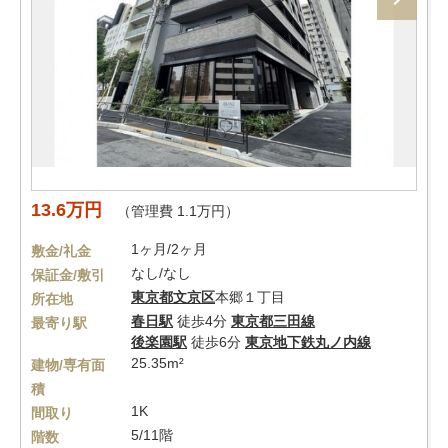
13.6万円
（管理費 1.1万円）
1ヶ月/2ヶ月
敷金/礼金
なし/なし
保証金/敷引
東京都
文京区
本郷１丁目
所在地
春日駅
徒歩4分
東京都三田線
最寄り駅
後楽園駅
徒歩6分
東京地下鉄丸ノ内線
25.35m²
建物/専有面
積
1K
間取り
5/11階
階数