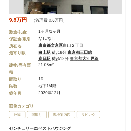
9.8万円
（管理費 0.6万円）
1ヶ月/1ヶ月
敷金/礼金
なし/なし
保証金/敷引
東京都
文京区
白山２丁目
所在地
白山駅
徒歩8分
東京都三田線
最寄り駅
春日駅
徒歩12分
東京都大江戸線
21.05m²
建物/専有面
積
1R
間取り
地下1/4階
階数
2020年12月
築年月
画像カテゴリ
外観
間取り
現地案内図
リビング
センチュリー21ベストハウジング