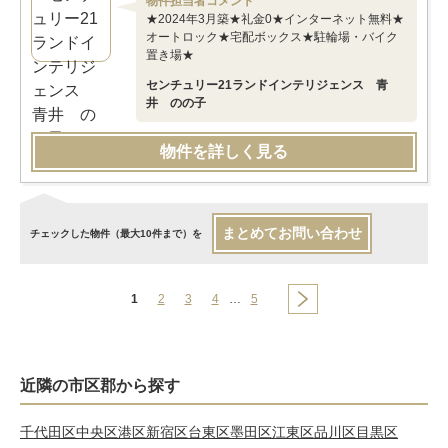
物件担当者コメント
★2024年3月築★礼金0★インターネット無料★
オートロック★宅配ボックス★駐輪場・バイク
置き場★
センチュリー21ランドインテリジェンス 青
井 のの子
物件を詳しく見る
まとめてお問い合わせ
チェックした物件（最大10件まで）を
1
2
3
4
…
5
近隣の市区郡から探す
千代田区
中央区
港区
新宿区
台東区
墨田区
江東区
品川区
目黒区