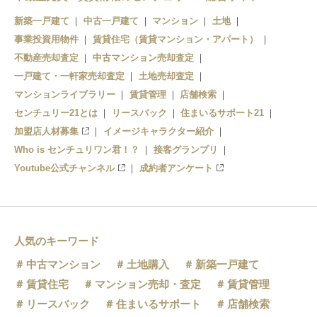
水道橋
春日
本駒込
淡路町
新築一戸建て
中古一戸建て
マンション
土地
事業投資用物件
本郷三丁目
賃貸住宅（賃貸マンション・アパート）
神保町
駒込
不動産売却査定
中古マンション売却査定
上野御徒町
大手町
一戸建て・一軒家売却査定
土地売却査定
マンションライブラリー
賃貸管理
店舗検索
新御徒町
センチュリー21とは
リースバック
住まいるサポート21
加盟店人材募集
イメージキャラクター紹介
Who is センチュリワン君！？
接客グランプリ
Youtube公式チャンネル
成約者アンケート
人気のキーワード
中古マンション
土地購入
新築一戸建て
賃貸住宅
マンション売却・査定
賃貸管理
リースバック
住まいるサポート
店舗検索