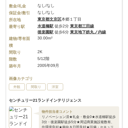
なし/なし
敷金/礼金
なし/なし
保証金/敷引
東京都
文京区
本郷１丁目
所在地
水道橋駅
徒歩2分
東京都三田線
最寄り駅
後楽園駅
徒歩6分
東京地下鉄丸ノ内線
30.00m²
建物/専有面
積
2K
間取り
5/12階
階数
2005年09月
築年月
画像カテゴリ
外観
間取り
洋室
センチュリー21ランドインテリジェンス
物件担当者コメント
リノベーション済★礼金・敷金0★水道橋駅徒歩
3分・後楽園駅徒歩5分★周辺商業施設複数有、
住環境良好★南向き日照良好★設備・セキュリ