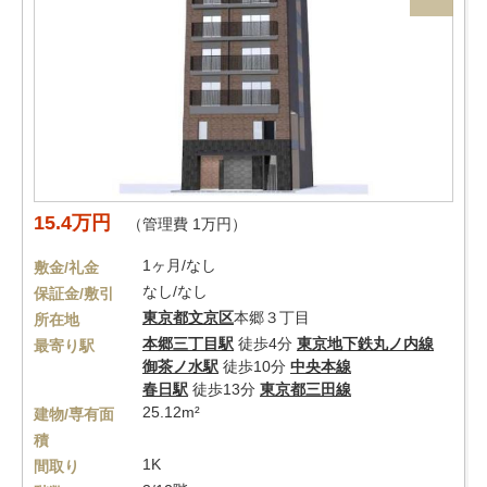
15.4万円
（管理費 1万円）
1ヶ月/なし
敷金/礼金
なし/なし
保証金/敷引
東京都
文京区
本郷３丁目
所在地
本郷三丁目駅
徒歩4分
東京地下鉄丸ノ内線
最寄り駅
御茶ノ水駅
徒歩10分
中央本線
春日駅
徒歩13分
東京都三田線
25.12m²
建物/専有面
積
1K
間取り