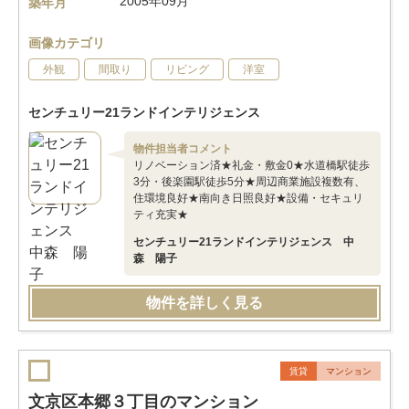
2005年09月
築年月
画像カテゴリ
外観
間取り
リビング
洋室
センチュリー21ランドインテリジェンス
物件担当者コメント
リノベーション済★礼金・敷金0★水道橋駅徒歩
3分・後楽園駅徒歩5分★周辺商業施設複数有、
住環境良好★南向き日照良好★設備・セキュリ
ティ充実★
センチュリー21ランドインテリジェンス 中
森 陽子
物件を詳しく見る
賃貸
マンション
文京区本郷３丁目のマンション