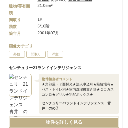
21.05m²
建物/専有面
積
1K
間取り
5/10階
階数
2001年07月
築年月
画像カテゴリ
外観
間取り
洋室
センチュリー21ランドインテリジェンス
物件担当者コメント
★角部屋・２面採光★法人申込可★駐輪場有★
バス・トイレ別★室内洗濯機置き場★２口ガス
コンロ★グリル★宅配ボックス★
センチュリー21ランドインテリジェンス 青
井 のの子
物件を詳しく見る