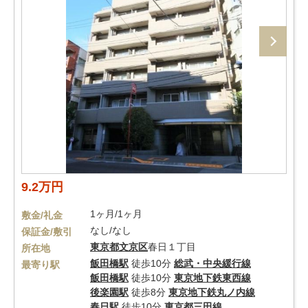
9.2万円
1ヶ月/1ヶ月
敷金/礼金
なし/なし
保証金/敷引
東京都
文京区
春日１丁目
所在地
飯田橋駅
徒歩10分
総武・中央緩行線
最寄り駅
飯田橋駅
徒歩10分
東京地下鉄東西線
後楽園駅
徒歩8分
東京地下鉄丸ノ内線
春日駅
徒歩10分
東京都三田線