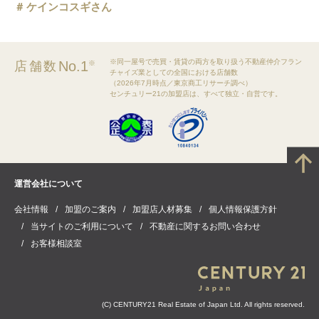
ケインコスギさん
※同一屋号で売買・賃貸の両方を取り扱う不動産仲介フラン
No.1
店舗数
※
チャイズ業としての全国における店舗数
（2026年7月時点／東京商工リサーチ調べ）
センチュリー21の加盟店は、すべて独立・自営です。
運営会社について
会社情報
加盟のご案内
加盟店人材募集
個人情報保護方針
当サイトのご利用について
不動産に関するお問い合わせ
お客様相談室
(C) CENTURY21 Real Estate of Japan Ltd. All rights reserved.