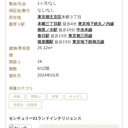
1ヶ月/なし
敷金/礼金
なし/なし
保証金/敷引
東京都
文京区
本郷３丁目
所在地
本郷三丁目駅
徒歩4分
東京地下鉄丸ノ内線
最寄り駅
御茶ノ水駅
徒歩10分
中央本線
春日駅
徒歩13分
東京都三田線
後楽園駅
徒歩13分
東京地下鉄南北線
25.12m²
建物/専有面
積
1K
間取り
6/12階
階数
2024年03月
築年月
画像カテゴリ
外観
間取り
洋室
キッチン
洗面台・洗面所
センチュリー21ランドインテリジェンス