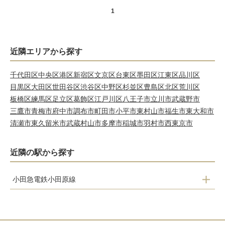
1
近隣エリアから探す
千代田区
中央区
港区
新宿区
文京区
台東区
墨田区
江東区
品川区
目黒区
大田区
世田谷区
渋谷区
中野区
杉並区
豊島区
北区
荒川区
板橋区
練馬区
足立区
葛飾区
江戸川区
八王子市
立川市
武蔵野市
三鷹市
青梅市
府中市
調布市
町田市
小平市
東村山市
福生市
東大和市
清瀬市
東久留米市
武蔵村山市
多摩市
稲城市
羽村市
西東京市
近隣の駅から探す
小田急電鉄小田原線
狛江駅
和泉多摩川駅