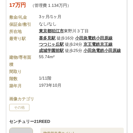
17万円
（管理費 1.134万円）
3ヶ月/1ヶ月
敷金/礼金
なし/なし
保証金/敷引
東京都
狛江市
東野川３丁目
所在地
喜多見駅
徒歩16分
小田急電鉄小田原線
最寄り駅
つつじヶ丘駅
徒歩24分
京王電鉄京王線
成城学園前駅
徒歩25分
小田急電鉄小田原線
55.74m²
建物/専有面
積
間取り
1/11階
階数
1973年10月
築年月
画像カテゴリ
その他
センチュリー21REED