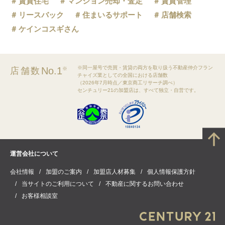
賃貸住宅
マンション売却・査定
賃貸管理
リースバック
住まいるサポート
店舗検索
ケインコスギさん
※同一屋号で売買・賃貸の両方を取り扱う不動産仲介フラン
No.1
店舗数
※
チャイズ業としての全国における店舗数
（2026年7月時点／東京商工リサーチ調べ）
センチュリー21の加盟店は、すべて独立・自営です。
運営会社について
会社情報
加盟のご案内
加盟店人材募集
個人情報保護方針
当サイトのご利用について
不動産に関するお問い合わせ
お客様相談室