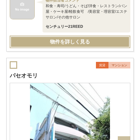
物件担当者コメント
和食・寿司/うどん・そば/洋食・レストラン/パン
屋・ケーキ屋/軽飲食可 /美容室・理容室/エステ
サロン/その他サロン
センチュリー21REED
物件を詳しく見る
賃貸
マンション
パセオモリ