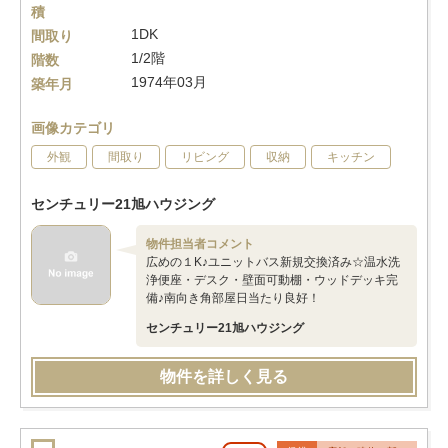
積
1DK
間取り
1/2階
階数
1974年03月
築年月
画像カテゴリ
外観
間取り
リビング
収納
キッチン
センチュリー21旭ハウジング
物件担当者コメント
広めの１K♪ユニットバス新規交換済み☆温水洗
浄便座・デスク・壁面可動棚・ウッドデッキ完
備♪南向き角部屋日当たり良好！
センチュリー21旭ハウジング
物件を詳しく見る