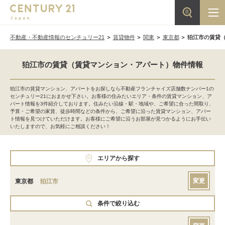
不動産・不動産情報のセンチュリー21
賃貸物件
関東
東京都
狛江市の賃貸
狛江市の賃貸（賃貸マンション・アパート）物件情報
狛江市の賃貸マンション、アパートをお探しなら不動産フランチャイズ店舗数ナンバー1の
センチュリー21におまかせ下さい。お客様の住みたいエリア・条件の賃貸マンション、ア
パート情報を3件紹介しております。住みたい沿線・駅・地域や、ご希望に合った間取り、
予算・ご希望の家賃、徒歩時間などの条件から、ご希望に沿った賃貸マンション、アパー
ト情報を見つけていただけます。お客様にご希望に沿うお部屋が見つかるようにお手伝い
いたしますので、お気軽にご相談ください！
エリアから探す
変更
東京都
狛江市
条件で絞り込む