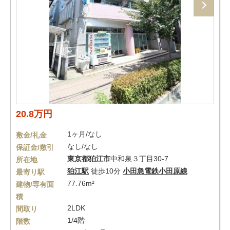
20.8万円
1ヶ月/なし
敷金/礼金
なし/なし
保証金/敷引
東京都
狛江市
中和泉３丁目30-7
所在地
狛江駅
徒歩10分
小田急電鉄小田原線
最寄り駅
77.76m²
建物/専有面
積
2LDK
間取り
1/4階
階数