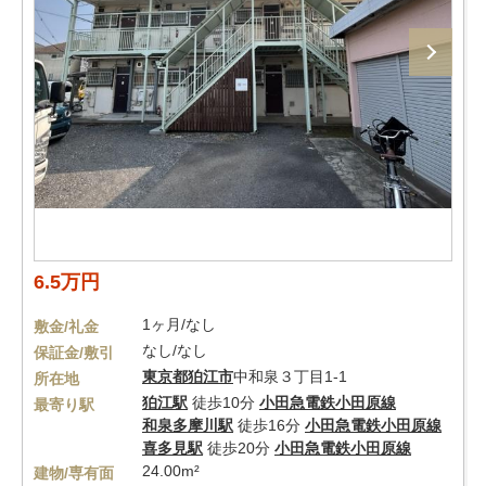
6.5万円
1ヶ月/なし
敷金/礼金
なし/なし
保証金/敷引
東京都
狛江市
中和泉３丁目1-1
所在地
狛江駅
徒歩10分
小田急電鉄小田原線
最寄り駅
和泉多摩川駅
徒歩16分
小田急電鉄小田原線
喜多見駅
徒歩20分
小田急電鉄小田原線
24.00m²
建物/専有面