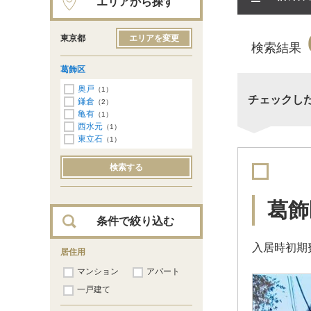
エリアから探す
東京都
エリアを変更
検索結果
葛飾区
奥戸
（1）
チェックし
鎌倉
（2）
亀有
（1）
西水元
（1）
東立石
（1）
検索する
葛飾
条件で絞り込む
入居時初期費
居住用
マンション
アパート
一戸建て