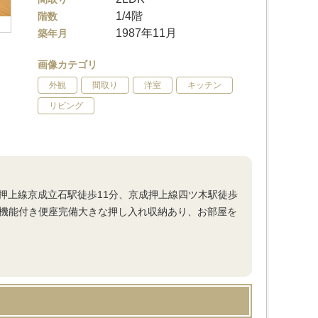
1/4階
階数
1987年11月
築年月
画像カテゴリ
外観
間取り
洋室
キッチン
リビング
成押上線京成立石駅徒歩11分、京成押上線四ツ木駅徒歩
浄機能付き便座完備大きな押し入れ収納あり、お部屋を