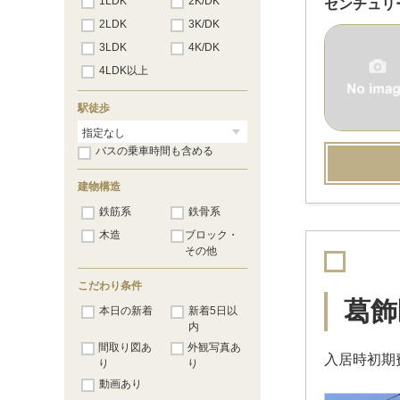
1LDK
2K/DK
センチュリ
2LDK
3K/DK
3LDK
4K/DK
4LDK以上
駅徒歩
バスの乗車時間も含める
建物構造
鉄筋系
鉄骨系
木造
ブロック・
その他
こだわり条件
葛飾
本日の新着
新着5日以
内
間取り図あ
外観写真あ
入居時初期費
り
り
動画あり