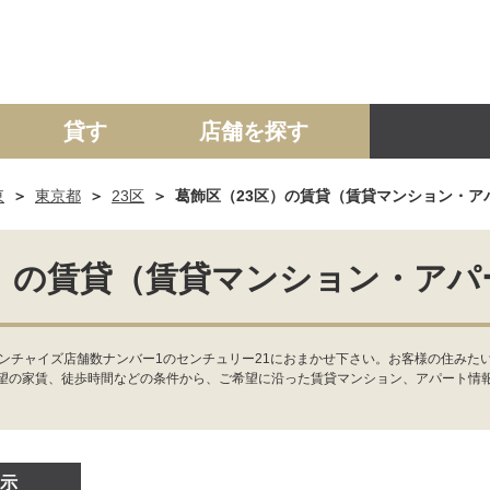
貸す
店舗を探す
東
東京都
23区
葛飾区（23区）の賃貸（賃貸マンション・ア
建て
マンション
土地
事業投資用
区）の賃貸（賃貸マンション・アパ
ンチャイズ店舗数ナンバー1のセンチュリー21におまかせ下さい。お客様の住みた
望の家賃、徒歩時間などの条件から、ご希望に沿った賃貸マンション、アパート情
示