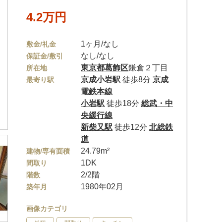
4.2万円
1ヶ月/なし
敷金/礼金
なし/なし
保証金/敷引
東京都
葛飾区
鎌倉２丁目
所在地
京成小岩駅
徒歩8分
京成
最寄り駅
電鉄本線
小岩駅
徒歩18分
総武・中
央緩行線
新柴又駅
徒歩12分
北総鉄
道
24.79m²
建物/専有面積
1DK
間取り
2/2階
階数
1980年02月
築年月
画像カテゴリ