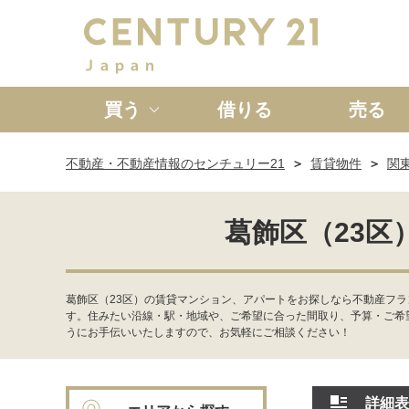
買う
借りる
売る
不動産・不動産情報のセンチュリー21
賃貸物件
関
新築一戸建て
中古一戸
葛飾区（23
葛飾区（23区）の賃貸マンション、アパートをお探しなら不動産フラ
す。住みたい沿線・駅・地域や、ご希望に合った間取り、予算・ご希
うにお手伝いいたしますので、お気軽にご相談ください！
詳細表