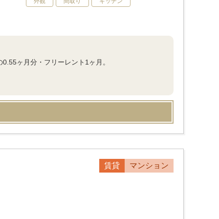
外観
間取り
キッチン
の0.55ヶ月分・フリーレント1ヶ月。
賃貸
マンション