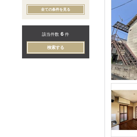
全ての条件を見る
6
該当件数
件
検索する