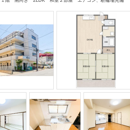
 １階 南向き 2LDK 和室２部屋 エアコン、駐輪場完備