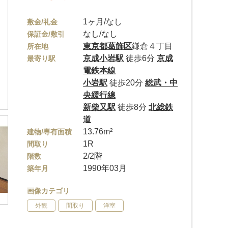
1ヶ月/なし
敷金/礼金
なし/なし
保証金/敷引
東京都
葛飾区
鎌倉４丁目
所在地
京成小岩駅
徒歩6分
京成
最寄り駅
電鉄本線
小岩駅
徒歩20分
総武・中
央緩行線
新柴又駅
徒歩8分
北総鉄
道
13.76m²
建物/専有面積
1R
間取り
2/2階
階数
1990年03月
築年月
画像カテゴリ
外観
間取り
洋室