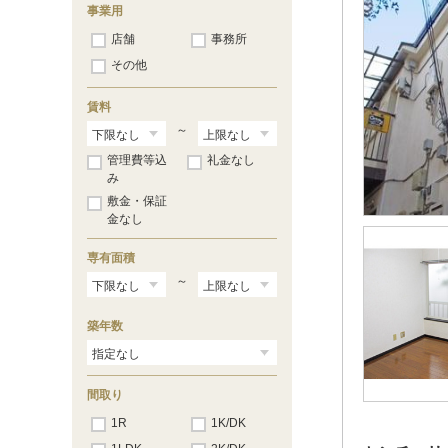
事業用
店舗
事務所
その他
賃料
～
管理費等込
礼金なし
み
敷金・保証
金なし
専有面積
～
築年数
間取り
1R
1K/DK