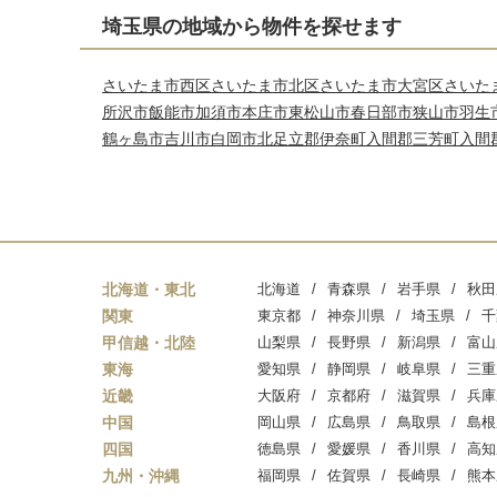
埼玉県の地域から物件を探せます
さいたま市西区
さいたま市北区
さいたま市大宮区
さいた
所沢市
飯能市
加須市
本庄市
東松山市
春日部市
狭山市
羽生
鶴ヶ島市
吉川市
白岡市
北足立郡伊奈町
入間郡三芳町
入間
北海道・東北
北海道
青森県
岩手県
秋田
関東
東京都
神奈川県
埼玉県
千
甲信越・北陸
山梨県
長野県
新潟県
富山
東海
愛知県
静岡県
岐阜県
三重
近畿
大阪府
京都府
滋賀県
兵庫
中国
岡山県
広島県
鳥取県
島根
四国
徳島県
愛媛県
香川県
高知
九州・沖縄
福岡県
佐賀県
長崎県
熊本