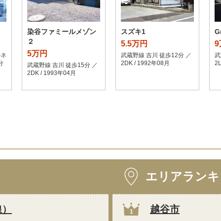
染谷ファミールメゾン
スズキ1
G
２
5.5万円
5万円
ルネ
武蔵野線 吉川 徒歩12分 ／
武
分
2DK / 1992年08月
2
武蔵野線 吉川 徒歩15分 ／
2DK / 1993年04月
エリアランキ
線）
越谷市
1