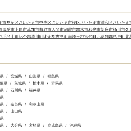
ま市見沼区
さいたま市中央区
さいたま市桜区
さいたま市浦和区
さいたま
市
鴻巣市
上尾市
草加市
越谷市
入間市
朝霞市
志木市
和光市
新座市
桶川市
久
郡毛呂山町
比企郡滑川町
比企郡吉見町
南埼玉郡宮代町
北葛飾郡杉戸町
北
県
宮城県
山形県
福島県
葉県
茨城県
栃木県
群馬県
県
石川県
福井県
県
県
奈良県
和歌山県
県
山口県
県
県
大分県
宮崎県
鹿児島県
沖縄県