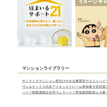
マンションライブラリー
サンライズマンション所沢けやき台
東鷲宮ウエストハイ
ヴォルテックス志木アイオン
エクレール草加東
大宮宮原
ハイツ朝霞
浦和辻住宅
ヴェラハイツ草加新田駅前
ルネ蕨