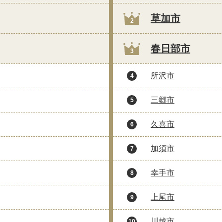
草加市
2
春日部市
3
所沢市
4
三郷市
5
久喜市
6
加須市
7
幸手市
8
上尾市
9
川越市
10