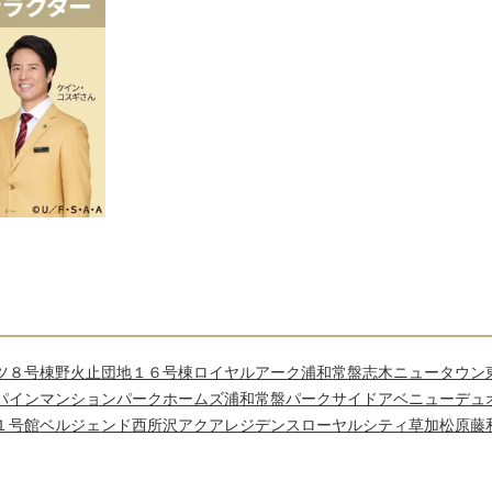
ツ８号棟
野火止団地１６号棟
ロイヤルアーク浦和常盤
志木ニュータウン
パインマンション
パークホームズ浦和常盤パークサイドアベニュー
デュ
１号館
ベルジェンド西所沢アクアレジデンス
ローヤルシティ草加松原
藤