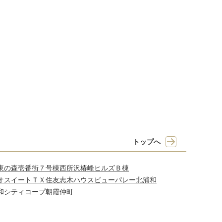
トップへ
東の森壱番街７号棟
西所沢椿峰ヒルズＢ棟
オスイートＴＸ
住友志木ハウス
ビューパレー北浦和
和シティコープ朝霞仲町