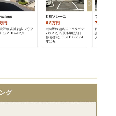
razioso
KEIソレーユ
フレイア
9万円
6.8万円
7.3万円
蔵野線 吉川 徒歩12分 ／
武蔵野線 越谷レイクタウン
西武池袋・豊島
LDK / 2010年02月
バス23分 松伏小学校入口
歩18分 ／ 2DK 
停 停歩4分 ／ 2LDK / 2004
月
年10月
ング