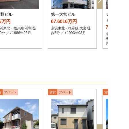
神野ビル
第一大宮ビル
ＵＲＡＷＡ
ＴＯＷＥＲ
5万円
67.6016万円
78万円
浜東北・根岸線 浦和 徒
京浜東北・根岸線 大宮 徒
9分 ／ / 1986年03月
歩5分 ／ / 1993年03月
京浜東北・根岸
歩3分 ／ 3LDK 
月
貸
アパート
賃貸
アパート
賃貸
アパート