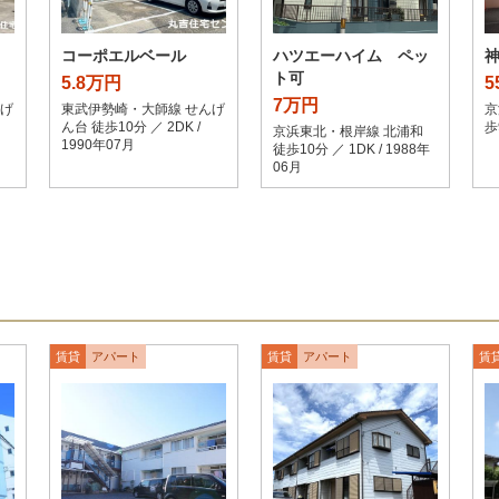
コーポエルベール
ハツエーハイム ペッ
ト可
5.8万円
5
7万円
んげ
東武伊勢崎・大師線 せんげ
京
ん台 徒歩10分 ／ 2DK /
歩
京浜東北・根岸線 北浦和
1990年07月
徒歩10分 ／ 1DK / 1988年
06月
賃貸
アパート
賃貸
アパート
賃