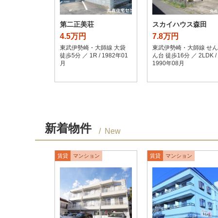
第二正美荘
スカイハウス森田
4.5万円
7.8万円
東武伊勢崎・大師線 大袋
東武伊勢崎・大師線 せ
徒歩5分 ／ 1R / 1982年01
ん台 徒歩16分 ／ 2LDK /
月
1990年08月
新着物件
New
賃貸
マンション
賃貸
マンション