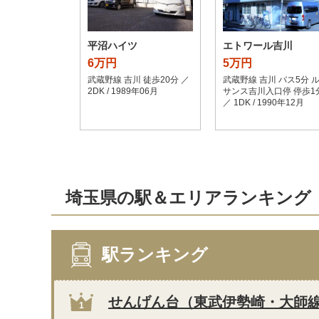
平沼ハイツ
エトワール吉川
6万円
5万円
武蔵野線 吉川 徒歩20分 ／
武蔵野線 吉川 バス5分 
2DK / 1989年06月
サンス吉川入口停 停歩1
／ 1DK / 1990年12月
埼玉県の駅＆エリアランキング
駅ランキング
せんげん台（東武伊勢崎・大師
1