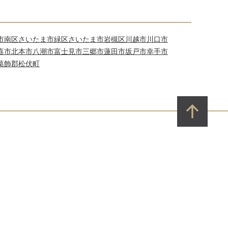
市南区
さいたま市緑区
さいたま市岩槻区
川越市
川口市
喜市
北本市
八潮市
富士見市
三郷市
蓮田市
坂戸市
幸手市
葛飾郡松伏町