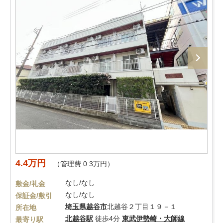
4.4万円
（管理費 0.3万円）
なし/なし
敷金/礼金
なし/なし
保証金/敷引
埼玉県
越谷市
北越谷２丁目１９－１
所在地
北越谷駅
徒歩4分
東武伊勢崎・大師線
最寄り駅