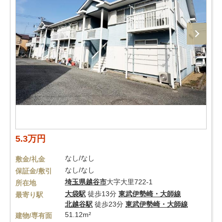
5.3万円
なし/なし
敷金/礼金
なし/なし
保証金/敷引
埼玉県
越谷市
大字大里722-1
所在地
大袋駅
徒歩13分
東武伊勢崎・大師線
最寄り駅
北越谷駅
徒歩23分
東武伊勢崎・大師線
51.12m²
建物/専有面