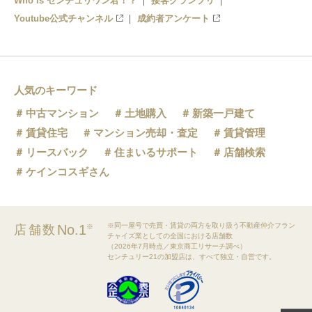
Who is センチュリワン君！？
接客グランプリ
Youtube公式チャンネル
成約者アンケート
人気のキーワード
中古マンション
土地購入
新築一戸建て
賃貸住宅
マンション売却・査定
賃貸管理
リースバック
住まいるサポート
店舗検索
ケインコスギさん
※同一屋号で売買・賃貸の両方を取り扱う不動産仲介フラン
No.1
店舗数
※
チャイズ業としての全国における店舗数
（2026年7月時点／東京商工リサーチ調べ）
センチュリー21の加盟店は、すべて独立・自営です。