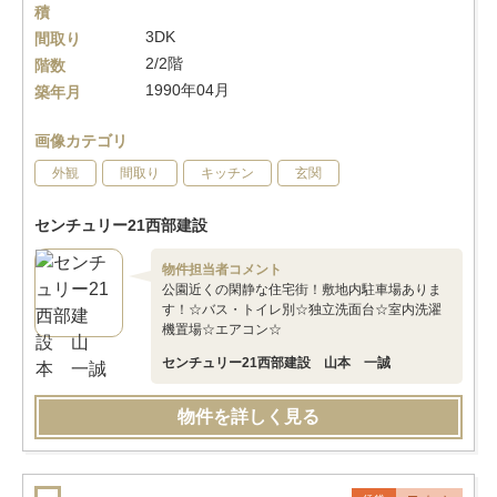
積
3DK
間取り
2/2階
階数
1990年04月
築年月
画像カテゴリ
外観
間取り
キッチン
玄関
センチュリー21西部建設
物件担当者コメント
公園近くの閑静な住宅街！敷地内駐車場ありま
す！☆バス・トイレ別☆独立洗面台☆室内洗濯
機置場☆エアコン☆
センチュリー21西部建設 山本 一誠
物件を詳しく見る