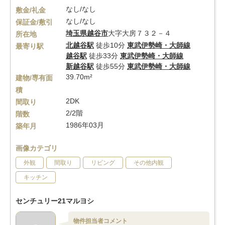
なし/なし
敷金/礼金
なし/なし
保証金/敷引
埼玉県
越谷市
大字大房７３２－４
所在地
北越谷駅
徒歩10分
東武伊勢崎・大師線
最寄り駅
越谷駅
徒歩33分
東武伊勢崎・大師線
新越谷駅
徒歩55分
東武伊勢崎・大師線
39.70m²
建物/専有面
積
2DK
間取り
2/2階
階数
1986年03月
築年月
画像カテゴリ
外観
間取り
リビング
その他内観
キッチン
センチュリー21マルヨシ
物件担当者コメント