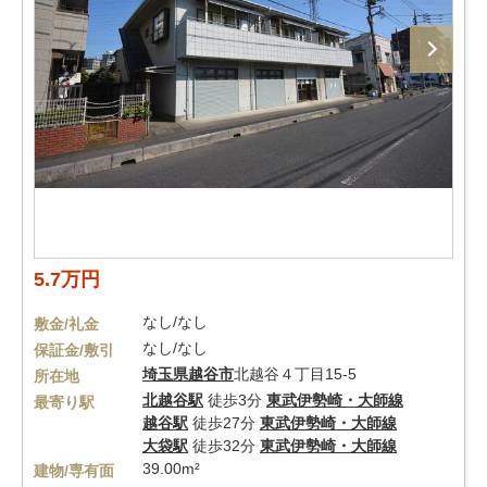
5.7万円
なし/なし
敷金/礼金
なし/なし
保証金/敷引
埼玉県
越谷市
北越谷４丁目15-5
所在地
北越谷駅
徒歩3分
東武伊勢崎・大師線
最寄り駅
越谷駅
徒歩27分
東武伊勢崎・大師線
大袋駅
徒歩32分
東武伊勢崎・大師線
39.00m²
建物/専有面