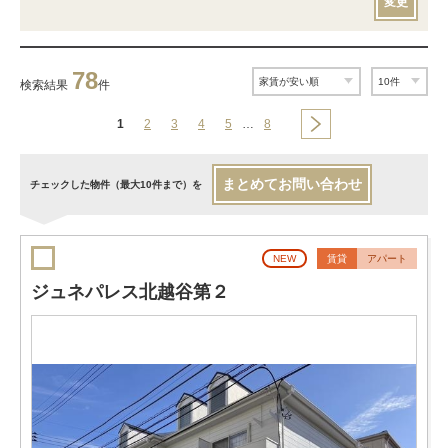
変更
78
検索結果
件
1
2
3
4
5
…
8
まとめてお問い合わせ
チェックした物件（最大10件まで）を
NEW
賃貸
アパート
ジュネパレス北越谷第２