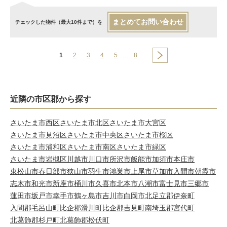
まとめてお問い合わせ
チェックした物件（最大10件まで）を
1
2
3
4
5
…
8
近隣の市区郡から探す
さいたま市西区
さいたま市北区
さいたま市大宮区
さいたま市見沼区
さいたま市中央区
さいたま市桜区
さいたま市浦和区
さいたま市南区
さいたま市緑区
さいたま市岩槻区
川越市
川口市
所沢市
飯能市
加須市
本庄市
東松山市
春日部市
狭山市
羽生市
鴻巣市
上尾市
草加市
入間市
朝霞市
志木市
和光市
新座市
桶川市
久喜市
北本市
八潮市
富士見市
三郷市
蓮田市
坂戸市
幸手市
鶴ヶ島市
吉川市
白岡市
北足立郡伊奈町
入間郡毛呂山町
比企郡滑川町
比企郡吉見町
南埼玉郡宮代町
北葛飾郡杉戸町
北葛飾郡松伏町