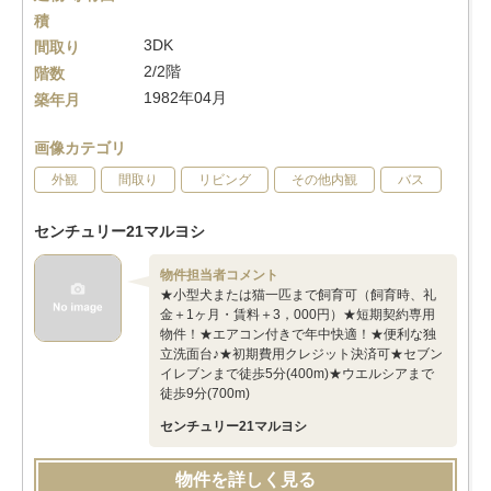
積
3DK
間取り
2/2階
階数
1982年04月
築年月
画像カテゴリ
外観
間取り
リビング
その他内観
バス
センチュリー21マルヨシ
物件担当者コメント
★小型犬または猫一匹まで飼育可（飼育時、礼
金＋1ヶ月・賃料＋3，000円）★短期契約専用
物件！★エアコン付きで年中快適！★便利な独
立洗面台♪★初期費用クレジット決済可★セブン
イレブンまで徒歩5分(400m)★ウエルシアまで
徒歩9分(700m)
センチュリー21マルヨシ
物件を詳しく見る