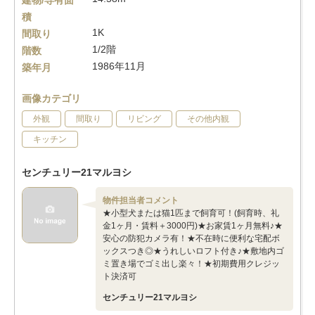
建物/専有面
積
1K
間取り
1/2階
階数
1986年11月
築年月
画像カテゴリ
外観
間取り
リビング
その他内観
キッチン
センチュリー21マルヨシ
物件担当者コメント
★小型犬または猫1匹まで飼育可！(飼育時、礼
金1ヶ月・賃料＋3000円)★お家賃1ヶ月無料♪★
安心の防犯カメラ有！★不在時に便利な宅配ボ
ックスつき◎★うれしいロフト付き♪★敷地内ゴ
ミ置き場でゴミ出し楽々！★初期費用クレジッ
ト決済可
センチュリー21マルヨシ