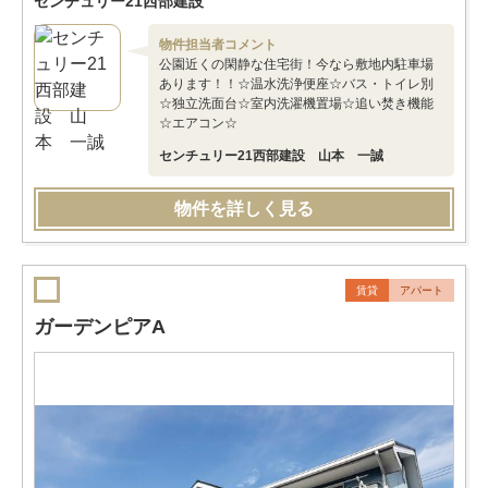
センチュリー21西部建設
物件担当者コメント
公園近くの閑静な住宅街！今なら敷地内駐車場
あります！！☆温水洗浄便座☆バス・トイレ別
☆独立洗面台☆室内洗濯機置場☆追い焚き機能
☆エアコン☆
センチュリー21西部建設 山本 一誠
物件を詳しく見る
賃貸
アパート
ガーデンピアA