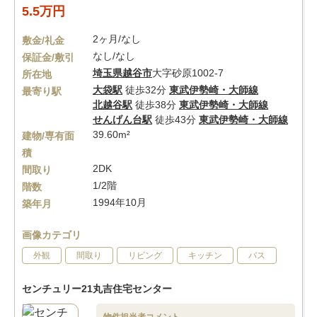
5.5万円
2ヶ月/なし
敷金/礼金
なし/なし
保証金/敷引
埼玉県
越谷市
大字砂原1002-7
所在地
大袋駅
徒歩32分
東武伊勢崎・大師線
最寄り駅
北越谷駅
徒歩38分
東武伊勢崎・大師線
せんげん台駅
徒歩43分
東武伊勢崎・大師線
39.60m²
建物/専有面
積
2DK
間取り
1/2階
階数
1994年10月
築年月
画像カテゴリ
外観
間取り
リビング
キッチン
バス
センチュリー21丸吉住宅センター