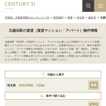
不動産・不動産情報のセンチュリー21
賃貸物件
関東
埼玉県
越谷市
北越
北越谷駅の賃貸（賃貸マンション・アパート）物件情報
北越谷駅「埼玉県」の賃貸マンション、アパートをお探しなら不動産フランチャイズ店舗
数ナンバー1のセンチュリー21におまかせ下さい。お客様の住みたいエリア・条件の賃貸マ
ンション、アパート情報を78件紹介しております。住みたい沿線・駅・地域や、ご希望に
合った間取り、予算・ご希望の家賃、徒歩時間などの条件から、ご希望に沿った賃貸マン
ション、アパート情報を見つけていただけます。お客様にご希望に沿うお部屋が見つかる
ようにお手伝いいたしますので、お気軽にご相談ください！
沿線から探す
変更
埼玉県
東武伊勢崎・大師線
条件で絞り込む