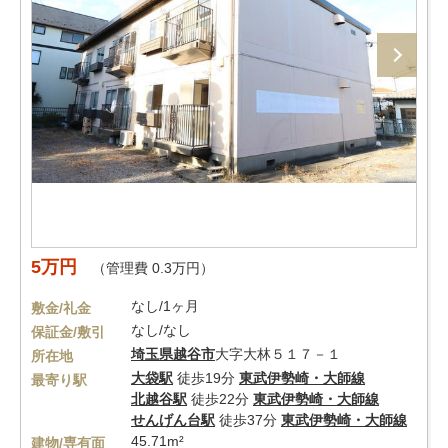
5万円
（管理費 0.3万円）
なし/1ヶ月
敷金/礼金
なし/なし
保証金/敷引
埼玉県
越谷市
大字大林５１７－１
所在地
大袋駅
徒歩19分
東武伊勢崎・大師線
最寄り駅
北越谷駅
徒歩22分
東武伊勢崎・大師線
せんげん台駅
徒歩37分
東武伊勢崎・大師線
45.71m²
建物/専有面