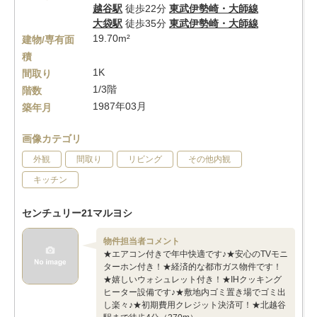
越谷駅
徒歩22分
東武伊勢崎・大師線
大袋駅
徒歩35分
東武伊勢崎・大師線
19.70m²
建物/専有面
積
1K
間取り
1/3階
階数
1987年03月
築年月
画像カテゴリ
外観
間取り
リビング
その他内観
キッチン
センチュリー21マルヨシ
物件担当者コメント
★エアコン付きで年中快適です♪★安心のTVモニ
ターホン付き！★経済的な都市ガス物件です！
★嬉しいウォシュレット付き！★IHクッキング
ヒーター設備です♪★敷地内ゴミ置き場でゴミ出
し楽々♪★初期費用クレジット決済可！★北越谷