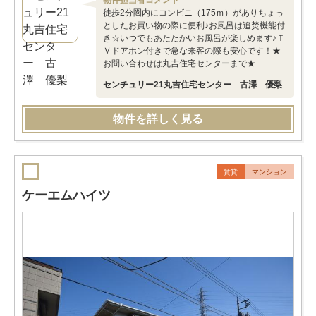
物件担当者コメント
徒歩2分圏内にコンビニ（175ｍ）がありちょっ
としたお買い物の際に便利♪お風呂は追焚機能付
き☆いつでもあたたかいお風呂が楽しめます♪Ｔ
Ｖドアホン付きで急な来客の際も安心です！★
お問い合わせは丸吉住宅センターまで★
センチュリー21丸吉住宅センター 古澤 優梨
物件を詳しく見る
賃貸
マンション
ケーエムハイツ