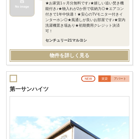
★お家賃1ヶ月分無料です♪★嬉しい追い焚き機
能付き♪★物入れが2か所で収納力◎★エアコン
付きで1年中快適！★安心のTVモニター付きイ
ンターホン◎★風通しが良いお部屋です♪★室内
洗濯機置き場あり★初期費用クレジット決済
可！
センチュリー21マルヨシ
物件を詳しく見る
NEW
賃貸
アパート
第一サンハイツ