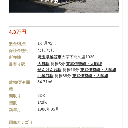
4.3万円
1ヶ月/なし
敷金/礼金
なし/なし
保証金/敷引
埼玉県
越谷市
大字下間久里1036
所在地
大袋駅
徒歩5分
東武伊勢崎・大師線
最寄り駅
せんげん台駅
徒歩16分
東武伊勢崎・大師線
北越谷駅
徒歩38分
東武伊勢崎・大師線
34.71m²
建物/専有面
積
2DK
間取り
1/2階
階数
1986年05月
築年月
画像カテゴリ