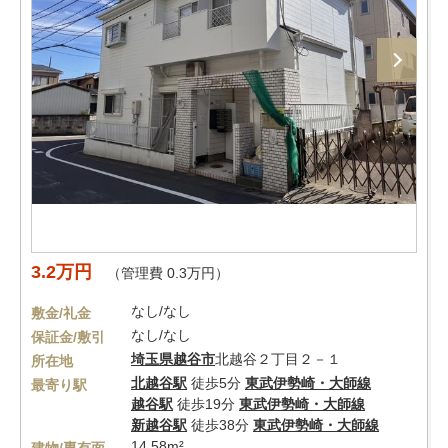
3.2万円
（管理費 0.3万円）
なし/なし
敷金/礼金
なし/なし
保証金/敷引
埼玉県
越谷市
北越谷２丁目２－１
所在地
北越谷駅
徒歩5分
東武伊勢崎・大師線
最寄り駅
越谷駅
徒歩19分
東武伊勢崎・大師線
新越谷駅
徒歩38分
東武伊勢崎・大師線
14.58m²