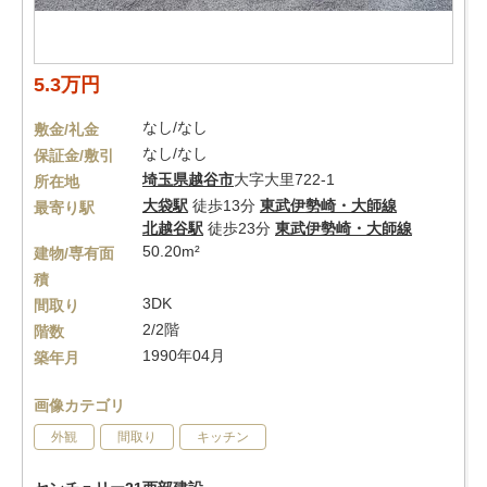
5.3万円
なし/なし
敷金/礼金
なし/なし
保証金/敷引
埼玉県
越谷市
大字大里722-1
所在地
大袋駅
徒歩13分
東武伊勢崎・大師線
最寄り駅
北越谷駅
徒歩23分
東武伊勢崎・大師線
50.20m²
建物/専有面
積
3DK
間取り
2/2階
階数
1990年04月
築年月
画像カテゴリ
外観
間取り
キッチン