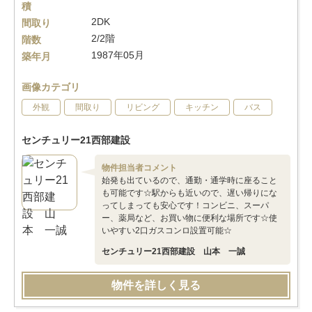
積
2DK
間取り
2/2階
階数
1987年05月
築年月
画像カテゴリ
外観
間取り
リビング
キッチン
バス
センチュリー21西部建設
物件担当者コメント
始発も出ているので、通勤・通学時に座ること
も可能です☆駅からも近いので、遅い帰りにな
ってしまっても安心です！コンビニ、スーパ
ー、薬局など、お買い物に便利な場所です☆使
いやすい2口ガスコンロ設置可能☆
センチュリー21西部建設 山本 一誠
物件を詳しく見る