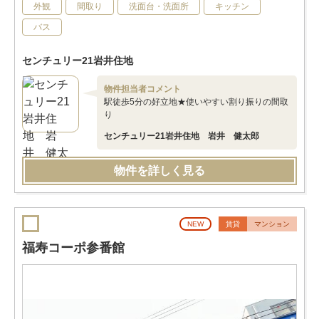
外観
間取り
洗面台・洗面所
キッチン
バス
センチュリー21岩井住地
物件担当者コメント
駅徒歩5分の好立地★使いやすい割り振りの間取
り
センチュリー21岩井住地 岩井 健太郎
物件を詳しく見る
NEW
賃貸
マンション
福寿コーポ参番館