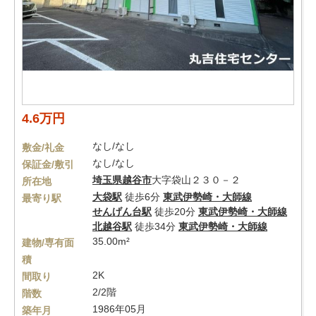
4.6万円
なし/なし
敷金/礼金
なし/なし
保証金/敷引
埼玉県
越谷市
大字袋山２３０－２
所在地
大袋駅
徒歩6分
東武伊勢崎・大師線
最寄り駅
せんげん台駅
徒歩20分
東武伊勢崎・大師線
北越谷駅
徒歩34分
東武伊勢崎・大師線
35.00m²
建物/専有面
積
2K
間取り
2/2階
階数
1986年05月
築年月