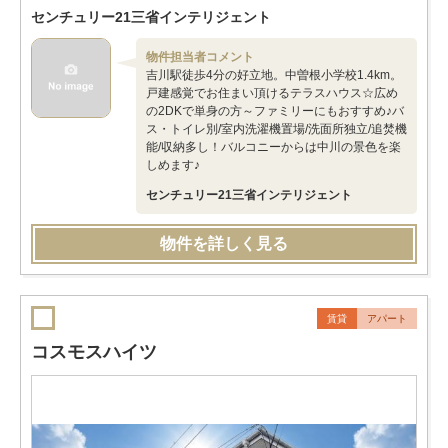
センチュリー21三省インテリジェント
物件担当者コメント
吉川駅徒歩4分の好立地。中曽根小学校1.4km。
戸建感覚でお住まい頂けるテラスハウス☆広め
の2DKで単身の方～ファミリーにもおすすめ♪バ
ス・トイレ別/室内洗濯機置場/洗面所独立/追焚機
能/収納多し！バルコニーからは中川の景色を楽
しめます♪
センチュリー21三省インテリジェント
物件を詳しく見る
賃貸
アパート
コスモスハイツ