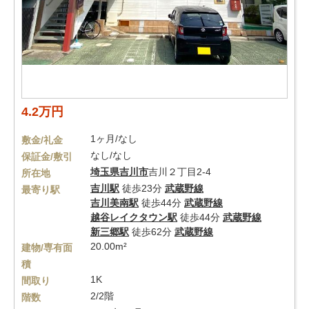
4.2万円
1ヶ月/なし
敷金/礼金
なし/なし
保証金/敷引
埼玉県
吉川市
吉川２丁目2-4
所在地
吉川駅
徒歩23分
武蔵野線
最寄り駅
吉川美南駅
徒歩44分
武蔵野線
越谷レイクタウン駅
徒歩44分
武蔵野線
新三郷駅
徒歩62分
武蔵野線
20.00m²
建物/専有面
積
1K
間取り
2/2階
階数