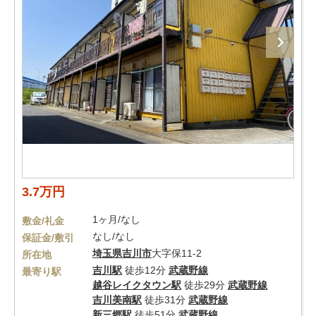
3.7万円
1ヶ月/なし
敷金/礼金
なし/なし
保証金/敷引
埼玉県
吉川市
大字保11-2
所在地
吉川駅
徒歩12分
武蔵野線
最寄り駅
越谷レイクタウン駅
徒歩29分
武蔵野線
吉川美南駅
徒歩31分
武蔵野線
新三郷駅
徒歩51分
武蔵野線