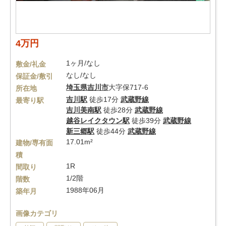
4万円
1ヶ月/なし
敷金/礼金
なし/なし
保証金/敷引
埼玉県
吉川市
大字保717-6
所在地
吉川駅
徒歩17分
武蔵野線
最寄り駅
吉川美南駅
徒歩28分
武蔵野線
越谷レイクタウン駅
徒歩39分
武蔵野線
新三郷駅
徒歩44分
武蔵野線
17.01m²
建物/専有面
積
1R
間取り
1/2階
階数
1988年06月
築年月
画像カテゴリ