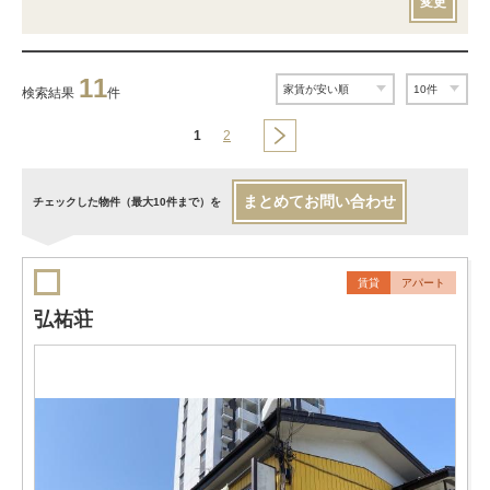
変更
11
検索結果
件
1
2
まとめてお問い合わせ
チェックした物件（最大10件まで）を
賃貸
アパート
弘祐荘