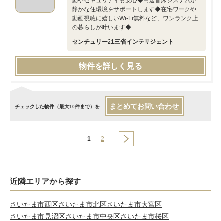
動やセキュリティも安心◆高遮音床システムが
静かな住環境をサポートします◆在宅ワークや
動画視聴に嬉しいWi-Fi無料など、ワンランク上
の暮らしが叶います◆
センチュリー21三省インテリジェント
物件を詳しく見る
まとめてお問い合わせ
チェックした物件（最大10件まで）を
1
2
近隣エリアから探す
さいたま市西区
さいたま市北区
さいたま市大宮区
さいたま市見沼区
さいたま市中央区
さいたま市桜区