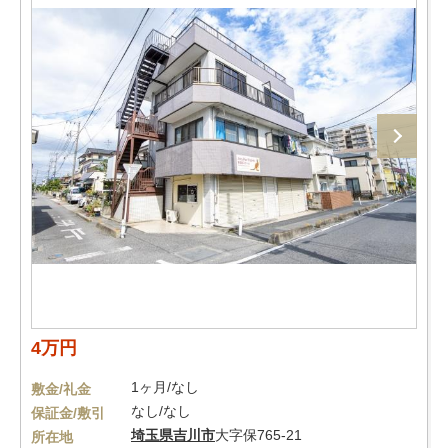
4万円
1ヶ月/なし
敷金/礼金
なし/なし
保証金/敷引
埼玉県
吉川市
大字保765-21
所在地