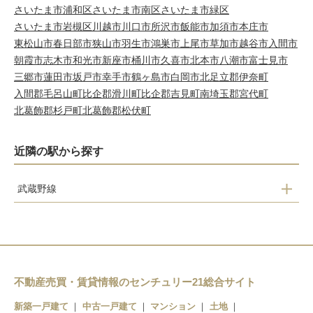
さいたま市浦和区
さいたま市南区
さいたま市緑区
さいたま市岩槻区
川越市
川口市
所沢市
飯能市
加須市
本庄市
東松山市
春日部市
狭山市
羽生市
鴻巣市
上尾市
草加市
越谷市
入間市
朝霞市
志木市
和光市
新座市
桶川市
久喜市
北本市
八潮市
富士見市
三郷市
蓮田市
坂戸市
幸手市
鶴ヶ島市
白岡市
北足立郡伊奈町
入間郡毛呂山町
比企郡滑川町
比企郡吉見町
南埼玉郡宮代町
北葛飾郡杉戸町
北葛飾郡松伏町
近隣の駅から探す
武蔵野線
吉川駅
吉川美南駅
不動産売買・賃貸情報のセンチュリー21総合サイト
新築一戸建て
中古一戸建て
マンション
土地