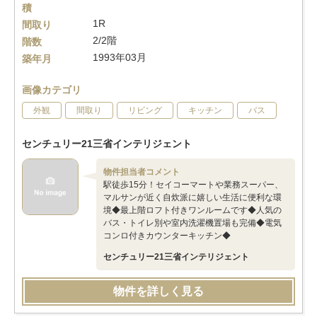
積
1R
間取り
2/2階
階数
1993年03月
築年月
画像カテゴリ
外観
間取り
リビング
キッチン
バス
センチュリー21三省インテリジェント
物件担当者コメント
駅徒歩15分！セイコーマートや業務スーパー、
マルサンが近く自炊派に嬉しい生活に便利な環
境◆最上階ロフト付きワンルームです◆人気の
バス・トイレ別や室内洗濯機置場も完備◆電気
コンロ付きカウンターキッチン◆
センチュリー21三省インテリジェント
物件を詳しく見る