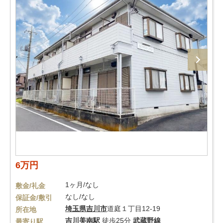
6万円
1ヶ月/なし
敷金/礼金
なし/なし
保証金/敷引
埼玉県
吉川市
道庭１丁目12-19
所在地
吉川美南駅
徒歩25分
武蔵野線
最寄り駅