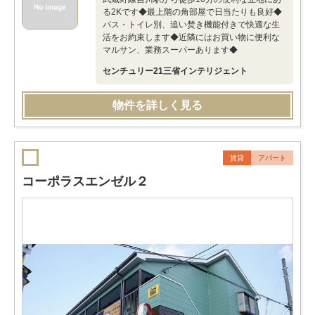
る2Kです◆最上階の角部屋で日当たりも良好◆
バス・トイレ別、追い焚き機能付きで快適な生
活をお約束します◆近隣にはお買い物に便利な
マルサン、業務スーパーあります◆
センチュリー21三省インテリジェント
物件を詳しく見る
賃貸
アパート
コーポラスエンゼル２