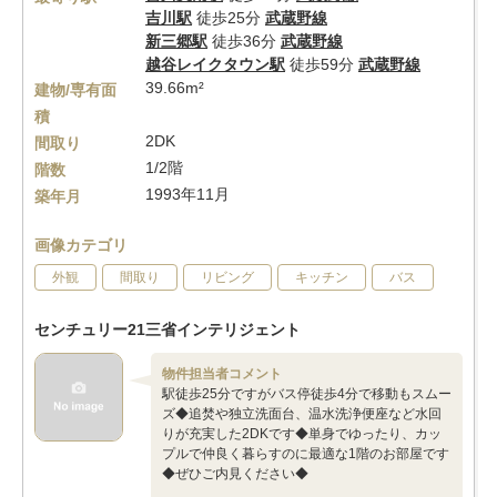
吉川駅
徒歩25分
武蔵野線
新三郷駅
徒歩36分
武蔵野線
越谷レイクタウン駅
徒歩59分
武蔵野線
39.66m²
建物/専有面
積
2DK
間取り
1/2階
階数
1993年11月
築年月
画像カテゴリ
外観
間取り
リビング
キッチン
バス
センチュリー21三省インテリジェント
物件担当者コメント
駅徒歩25分ですがバス停徒歩4分で移動もスムー
ズ◆追焚や独立洗面台、温水洗浄便座など水回
りが充実した2DKです◆単身でゆったり、カッ
プルで仲良く暮らすのに最適な1階のお部屋です
◆ぜひご内見ください◆