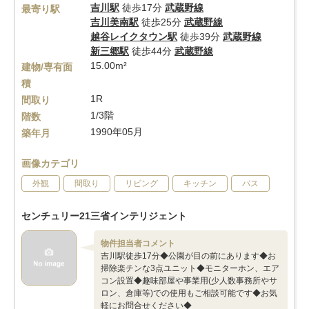
吉川駅
徒歩17分
武蔵野線
最寄り駅
吉川美南駅
徒歩25分
武蔵野線
越谷レイクタウン駅
徒歩39分
武蔵野線
新三郷駅
徒歩44分
武蔵野線
15.00m²
建物/専有面
積
1R
間取り
1/3階
階数
1990年05月
築年月
画像カテゴリ
外観
間取り
リビング
キッチン
バス
センチュリー21三省インテリジェント
物件担当者コメント
吉川駅徒歩17分◆公園が目の前にあります◆お
掃除楽チンな3点ユニット◆モニターホン、エア
コン設置◆趣味部屋や事業用(少人数事務所やサ
ロン、倉庫等)での使用もご相談可能です◆お気
軽にお問合せください◆