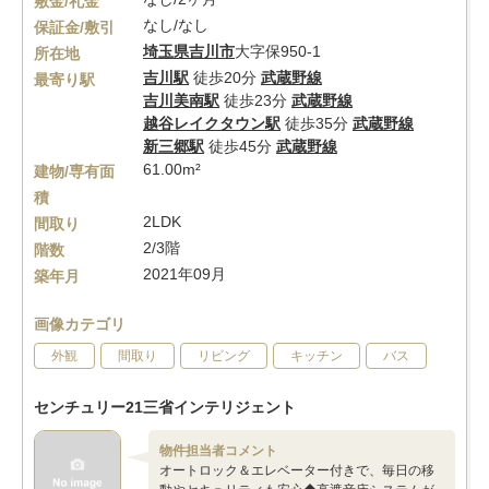
敷金/礼金
なし/なし
保証金/敷引
埼玉県
吉川市
大字保950-1
所在地
吉川駅
徒歩20分
武蔵野線
最寄り駅
吉川美南駅
徒歩23分
武蔵野線
越谷レイクタウン駅
徒歩35分
武蔵野線
新三郷駅
徒歩45分
武蔵野線
61.00m²
建物/専有面
積
2LDK
間取り
2/3階
階数
2021年09月
築年月
画像カテゴリ
外観
間取り
リビング
キッチン
バス
センチュリー21三省インテリジェント
物件担当者コメント
オートロック＆エレベーター付きで、毎日の移