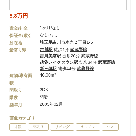
5.8万円
1ヶ月/なし
敷金/礼金
なし/なし
保証金/敷引
埼玉県
吉川市
木売２丁目1-5
所在地
吉川駅
徒歩4分
武蔵野線
最寄り駅
吉川美南駅
徒歩26分
武蔵野線
越谷レイクタウン駅
徒歩34分
武蔵野線
新三郷駅
徒歩44分
武蔵野線
46.00m²
建物/専有面
積
2DK
間取り
/2階
階数
2003年02月
築年月
画像カテゴリ
外観
間取り
リビング
キッチン
バス