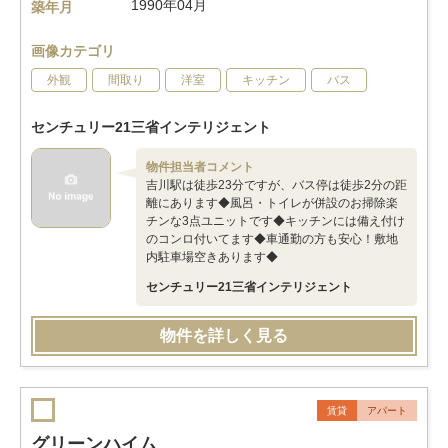
1990年04月
築年月
画像カテゴリ
外観
間取り
洋室
キッチン
バス
センチュリー21三省インテリジェント
物件担当者コメント
吉川駅は徒歩23分ですが、バス停は徒歩2分の距
離にあります◆風呂・トイレが併設のお掃除楽
チンな3点ユニットです◆キッチンには備え付け
のコンロ付いてます◆車通勤の方も安心！敷地
内駐車場空きあります◆
センチュリー21三省インテリジェント
物件を詳しく見る
賃貸
アパート
グリーンハイム