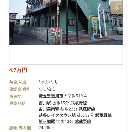
4.7万円
1ヶ月/なし
敷金/礼金
なし/なし
保証金/敷引
埼玉県
吉川市
大字保519-4
所在地
吉川駅
徒歩15分
武蔵野線
最寄り駅
吉川美南駅
徒歩23分
武蔵野線
越谷レイクタウン駅
徒歩37分
武蔵野線
新三郷駅
徒歩43分
武蔵野線
24.26m²
建物/専有面