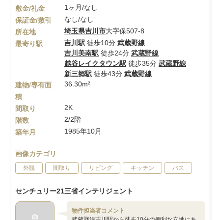
1ヶ月/なし
敷金/礼金
なし/なし
保証金/敷引
埼玉県
吉川市
大字保507-8
所在地
吉川駅
徒歩10分
武蔵野線
最寄り駅
吉川美南駅
徒歩24分
武蔵野線
越谷レイクタウン駅
徒歩35分
武蔵野線
新三郷駅
徒歩43分
武蔵野線
36.30m²
建物/専有面
積
2K
間取り
2/2階
階数
1985年10月
築年月
画像カテゴリ
外観
間取り
リビング
キッチン
バス
センチュリー21三省インテリジェント
物件担当者コメント
武蔵野線吉川駅から徒歩10分の便利な立地にあ