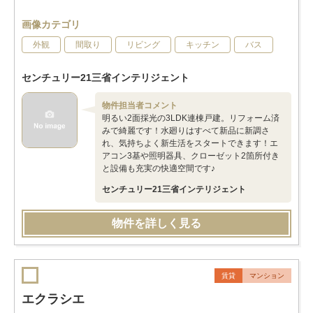
画像カテゴリ
外観
間取り
リビング
キッチン
バス
センチュリー21三省インテリジェント
物件担当者コメント
明るい2面採光の3LDK連棟戸建。リフォーム済
みで綺麗です！水廻りはすべて新品に新調さ
れ、気持ちよく新生活をスタートできます！エ
アコン3基や照明器具、クローゼット2箇所付き
と設備も充実の快適空間です♪
センチュリー21三省インテリジェント
物件を詳しく見る
賃貸
マンション
エクラシエ