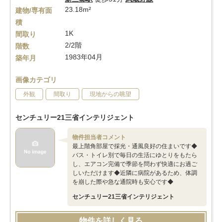
23.18m²
建物/専有面
積
1K
間取り
2/2階
階数
1983年04月
築年月
画像カテゴリ
外観
間取り
現地からの眺望
センチュリー21三省インテリジェント
物件担当者コメント
最上階角部屋で採光・通風良好の住まいです◆
バス・トイレ別で毎日の生活にゆとりをもたら
し、エアコン完備で季節を問わず快適にお過ご
しいただけます◆近隣に病院があるため、体調
を崩した際や急な通院時も安心です◆
センチュリー21三省インテリジェント
物件を詳しく見る