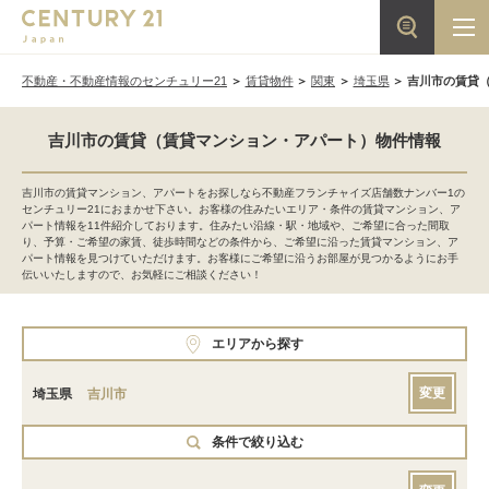
不動産・不動産情報のセンチュリー21
賃貸物件
関東
埼玉県
吉川市の賃貸
吉川市の賃貸（賃貸マンション・アパート）物件情報
吉川市の賃貸マンション、アパートをお探しなら不動産フランチャイズ店舗数ナンバー1の
センチュリー21におまかせ下さい。お客様の住みたいエリア・条件の賃貸マンション、ア
パート情報を11件紹介しております。住みたい沿線・駅・地域や、ご希望に合った間取
り、予算・ご希望の家賃、徒歩時間などの条件から、ご希望に沿った賃貸マンション、ア
パート情報を見つけていただけます。お客様にご希望に沿うお部屋が見つかるようにお手
伝いいたしますので、お気軽にご相談ください！
エリアから探す
変更
埼玉県
吉川市
条件で絞り込む