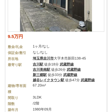
9.5万円
1ヶ月/なし
敷金/礼金
なし/なし
保証金/敷引
埼玉県
吉川市
大字木売新田138-45
所在地
吉川駅
徒歩18分
武蔵野線
最寄り駅
吉川美南駅
徒歩26分
武蔵野線
新三郷駅
徒歩33分
武蔵野線
越谷レイクタウン駅
徒歩47分
武蔵野線
67.20m²
建物/専有面
積
3LDK
間取り
/2階
階数
1980年09月
築年月