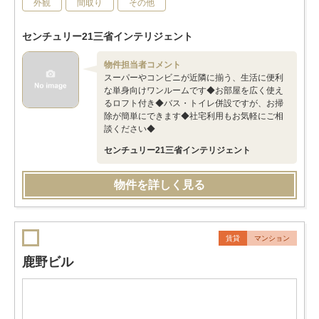
外観
間取り
その他
センチュリー21三省インテリジェント
物件担当者コメント
スーパーやコンビニが近隣に揃う、生活に便利
な単身向けワンルームです◆お部屋を広く使え
るロフト付き◆バス・トイレ併設ですが、お掃
除が簡単にできます◆社宅利用もお気軽にご相
談ください◆
センチュリー21三省インテリジェント
物件を詳しく見る
賃貸
マンション
鹿野ビル