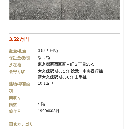
3.52万円
3.52万円/なし
敷金/礼金
なし/なし
保証金/敷引
東京都
新宿区
百人町２丁目23-5
所在地
大久保駅
徒歩1分
総武・中央緩行線
最寄り駅
新大久保駅
徒歩6分
山手線
10.12m²
建物/専有面
積
間取り
/1階
階数
1999年03月
築年月
画像カテゴリ