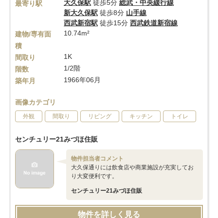
大久保駅
徒歩5分
総武・中央緩行線
最寄り駅
新大久保駅
徒歩8分
山手線
西武新宿駅
徒歩15分
西武鉄道新宿線
10.74m²
建物/専有面
積
1K
間取り
1/2階
階数
1966年06月
築年月
画像カテゴリ
外観
間取り
リビング
キッチン
トイレ
センチュリー21みづほ住販
物件担当者コメント
大久保通りには飲食店や商業施設が充実してお
り大変便利です。
センチュリー21みづほ住販
物件を詳しく見る