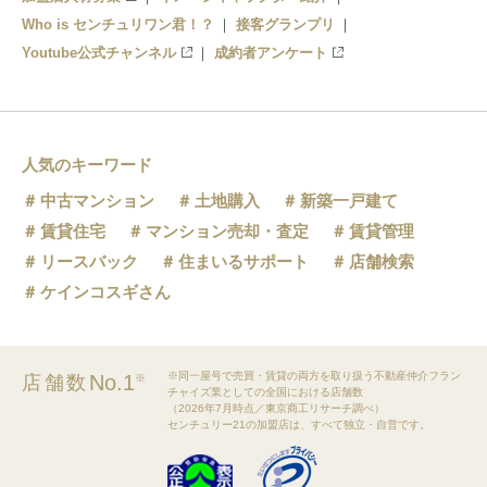
新宿駅
Who is センチュリワン君！？
接客グランプリ
Youtube公式チャンネル
成約者アンケート
都庁前駅
西新宿五丁目駅
中井駅
人気のキーワード
中古マンション
土地購入
新築一戸建て
落合南長崎駅
賃貸住宅
マンション売却・査定
賃貸管理
リースバック
住まいるサポート
店舗検索
ケインコスギさん
※同一屋号で売買・賃貸の両方を取り扱う不動産仲介フラン
No.1
店舗数
※
チャイズ業としての全国における店舗数
（2026年7月時点／東京商工リサーチ調べ）
センチュリー21の加盟店は、すべて独立・自営です。