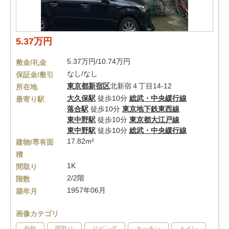
5.37万円
5.37万円/10.74万円
敷金/礼金
なし/なし
保証金/敷引
東京都
新宿区
北新宿４丁目14-12
所在地
大久保駅
徒歩10分
総武・中央緩行線
最寄り駅
落合駅
徒歩10分
東京地下鉄東西線
東中野駅
徒歩10分
東京都大江戸線
東中野駅
徒歩10分
総武・中央緩行線
17.82m²
建物/専有面
積
1K
間取り
2/2階
階数
1957年06月
築年月
画像カテゴリ
外観
間取り
リビング
キッチン
トイレ