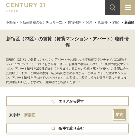
不動産・不動産情報のセンチュリー21
賃貸物件
関東
東京都
23区
新宿区
新宿区（23区）の賃貸（賃貸マンション・アパート）物件情
報
新宿区（23区）の賃貸マンション、アパートをお探しなら不動産フランチャイズ店舗数ナ
ンバー1のセンチュリー21におまかせ下さい。お客様の住みたいエリア・条件の賃貸マンシ
ョン、アパート情報を259件紹介しております。住みたい沿線・駅・地域や、ご希望に合っ
た間取り、予算・ご希望の家賃、徒歩時間などの条件から、ご希望に沿った賃貸マンショ
ン、アパート情報を見つけていただけます。お客様にご希望に沿うお部屋が見つかるよう
にお手伝いいたしますので、お気軽にご相談ください！
エリアから探す
変更
東京都
新宿区
条件で絞り込む