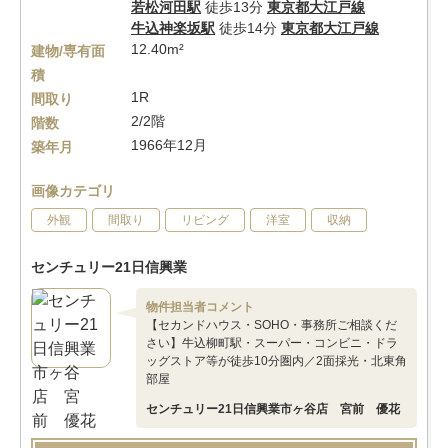
若松河田駅
徒歩13分
東京都大江戸線
牛込神楽坂駅
徒歩14分
東京都大江戸線
12.40m²
建物/専有面
積
1R
間取り
2/2階
階数
1966年12月
築年月
画像カテゴリ
外観
間取り
リビング
洋室
収納
センチュリー21日信興業
物件担当者コメント
【セカンドハウス・SOHO・事務所ご相談くだ
さい】牛込柳町駅・スーパー・コンビニ・ドラ
ッグストア等が徒歩10分圏内／2面採光・北東角
部屋
センチュリー21日信興業市ヶ谷店 宮前 優花