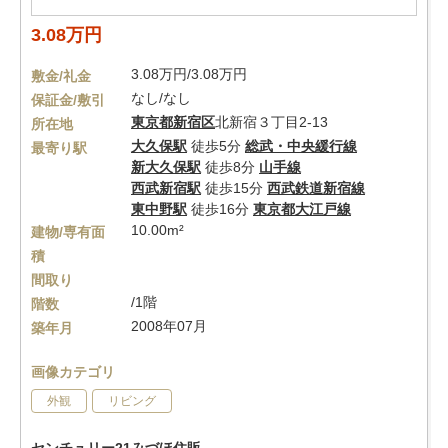
3.08万円
3.08万円/3.08万円
敷金/礼金
なし/なし
保証金/敷引
東京都
新宿区
北新宿３丁目2-13
所在地
大久保駅
徒歩5分
総武・中央緩行線
最寄り駅
新大久保駅
徒歩8分
山手線
西武新宿駅
徒歩15分
西武鉄道新宿線
東中野駅
徒歩16分
東京都大江戸線
10.00m²
建物/専有面
積
間取り
/1階
階数
2008年07月
築年月
画像カテゴリ
外観
リビング