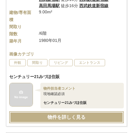
高田馬場駅
徒歩16分
西武鉄道新宿線
9.00m²
建物/専有面
積
間取り
/6階
階数
1980年01月
築年月
画像カテゴリ
外観
間取り
リビング
エントランス
センチュリー21みづほ住販
物件担当者コメント
現地確認必須
センチュリー21みづほ住販
物件を詳しく見る