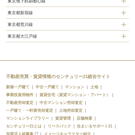
東京地下鉄副都心線
四ツ谷駅
高田馬場駅
新宿御苑前駅
東京都新宿線
西早稲田駅
早稲田駅
新宿三丁目駅
東京都荒川線
新宿駅
東新宿駅
神楽坂駅
新宿駅
東京都大江戸線
面影橋駅
新宿三丁目駅
新宿三丁目駅
西新宿駅
都庁前駅
早稲田駅
曙橋駅
新宿西口駅
東新宿駅
不動産売買・賃貸情報のセンチュリー21総合サイト
新築一戸建て
中古一戸建て
マンション
土地
若松河田駅
事業投資用物件
賃貸住宅（賃貸マンション・アパート）
牛込柳町駅
不動産売却査定
中古マンション売却査定
一戸建て・一軒家売却査定
土地売却査定
牛込神楽坂駅
マンションライブラリー
賃貸管理
店舗検索
センチュリー21とは
国立競技場駅
リースバック
住まいるサポート21
加盟店人材募集
イメージキャラクター紹介