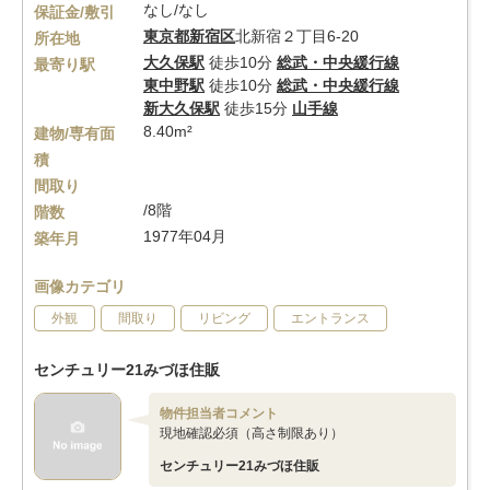
なし/なし
保証金/敷引
東京都
新宿区
北新宿２丁目6-20
所在地
大久保駅
徒歩10分
総武・中央緩行線
最寄り駅
東中野駅
徒歩10分
総武・中央緩行線
新大久保駅
徒歩15分
山手線
8.40m²
建物/専有面
積
間取り
/8階
階数
1977年04月
築年月
画像カテゴリ
外観
間取り
リビング
エントランス
センチュリー21みづほ住販
物件担当者コメント
現地確認必須（高さ制限あり）
センチュリー21みづほ住販