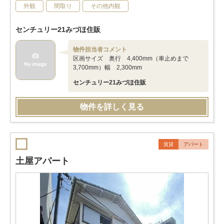
外観
間取り
その他内観
センチュリー21みづほ住販
物件担当者コメント
区画サイズ 奥行 4,400mm（車止めまで
3,700mm）幅 2,300mm
センチュリー21みづほ住販
物件を詳しく見る
賃貸
アパート
土屋アパート