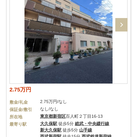
2.75万円
2.75万円/なし
敷金/礼金
なし/なし
保証金/敷引
東京都
新宿区
百人町２丁目16-13
所在地
大久保駅
徒歩5分
総武・中央緩行線
最寄り駅
新大久保駅
徒歩5分
山手線
西武新宿駅
徒歩15分
西武鉄道新宿線