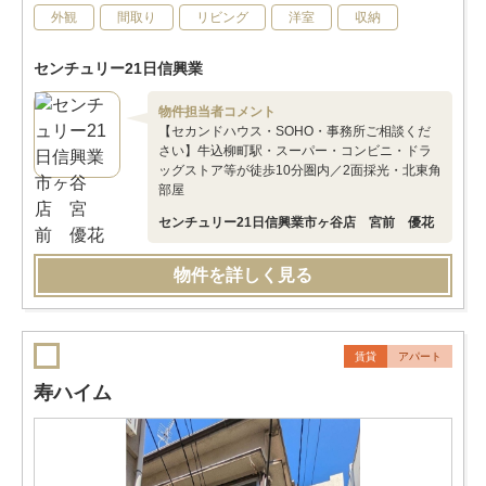
外観
間取り
リビング
洋室
収納
センチュリー21日信興業
物件担当者コメント
【セカンドハウス・SOHO・事務所ご相談くだ
さい】牛込柳町駅・スーパー・コンビニ・ドラ
ッグストア等が徒歩10分圏内／2面採光・北東角
部屋
センチュリー21日信興業市ヶ谷店 宮前 優花
物件を詳しく見る
賃貸
アパート
寿ハイム