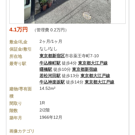
4.1万円
（管理費 0.2万円）
2ヶ月/1ヶ月
敷金/礼金
なし/なし
保証金/敷引
東京都
新宿区
市谷薬王寺町7-10
所在地
牛込柳町駅
徒歩4分
東京都大江戸線
最寄り駅
曙橋駅
徒歩10分
東京都新宿線
若松河田駅
徒歩13分
東京都大江戸線
牛込神楽坂駅
徒歩14分
東京都大江戸線
14.52m²
建物/専有面
積
1R
間取り
2/2階
階数
1966年12月
築年月
画像カテゴリ