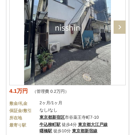
4.1万円
（管理費 0.2万円）
2ヶ月/1ヶ月
敷金/礼金
なし/なし
保証金/敷引
東京都
新宿区
市谷薬王寺町7-10
所在地
牛込柳町駅
徒歩4分
東京都大江戸線
最寄り駅
曙橋駅
徒歩10分
東京都新宿線