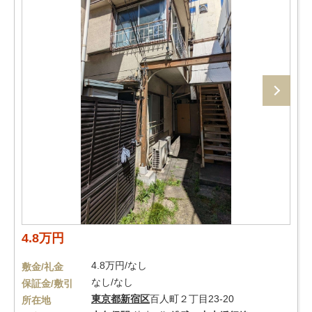
4.8万円
4.8万円/なし
敷金/礼金
なし/なし
保証金/敷引
東京都
新宿区
百人町２丁目23-20
所在地