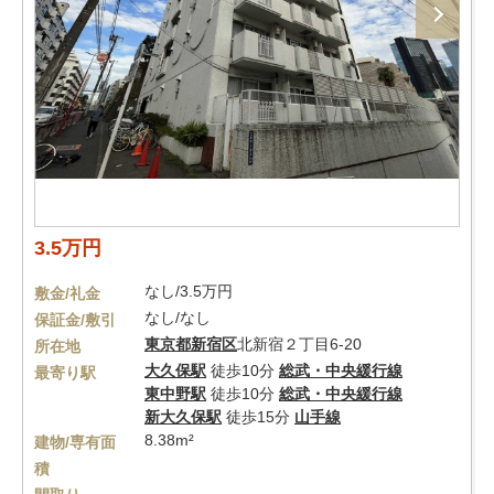
3.5万円
なし/3.5万円
敷金/礼金
なし/なし
保証金/敷引
東京都
新宿区
北新宿２丁目6-20
所在地
大久保駅
徒歩10分
総武・中央緩行線
最寄り駅
東中野駅
徒歩10分
総武・中央緩行線
新大久保駅
徒歩15分
山手線
8.38m²
建物/専有面
積