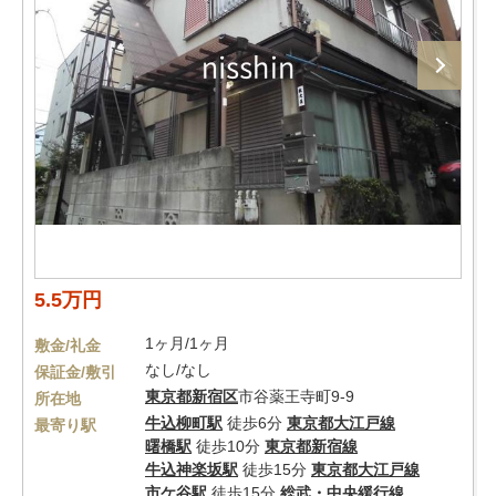
5.5万円
1ヶ月/1ヶ月
敷金/礼金
なし/なし
保証金/敷引
東京都
新宿区
市谷薬王寺町9-9
所在地
牛込柳町駅
徒歩6分
東京都大江戸線
最寄り駅
曙橋駅
徒歩10分
東京都新宿線
牛込神楽坂駅
徒歩15分
東京都大江戸線
市ケ谷駅
徒歩15分
総武・中央緩行線