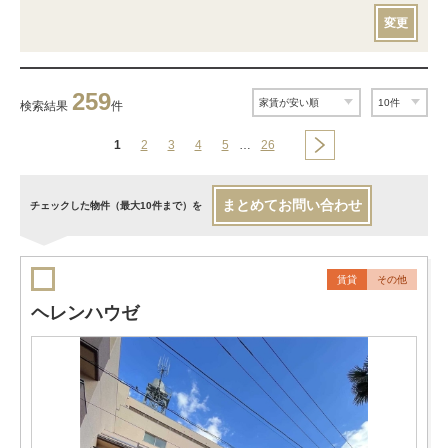
変更
259
検索結果
件
1
2
3
4
5
…
26
まとめてお問い合わせ
チェックした物件（最大10件まで）を
賃貸
その他
ヘレンハウゼ