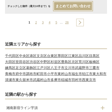
まとめてお問い合わせ
チェックした物件（最大10件まで）を
1
2
3
4
5
…
26
近隣エリアから探す
千代田区
中央区
港区
文京区
台東区
墨田区
江東区
品川区
目黒区
大田区
世田谷区
渋谷区
中野区
杉並区
豊島区
北区
荒川区
板橋区
練馬区
足立区
葛飾区
江戸川区
八王子市
立川市
武蔵野市
三鷹市
青梅市
府中市
調布市
町田市
小平市
東村山市
福生市
狛江市
東大和市
清瀬市
東久留米市
武蔵村山市
多摩市
稲城市
羽村市
西東京市
近隣の駅から探す
湘南新宿ライン宇須