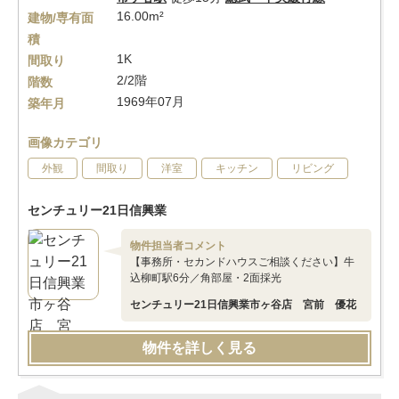
16.00m²
建物/専有面
積
1K
間取り
2/2階
階数
1969年07月
築年月
画像カテゴリ
外観
間取り
洋室
キッチン
リビング
センチュリー21日信興業
物件担当者コメント
【事務所・セカンドハウスご相談ください】牛
込柳町駅6分／角部屋・2面採光
センチュリー21日信興業市ヶ谷店 宮前 優花
物件を詳しく見る