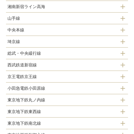
湘南新宿ライン高海
新宿駅
山手線
新宿駅
中央本線
新宿駅
埼京線
四ツ谷駅
新大久保駅
総武・中央緩行線
新宿駅
新宿駅
高田馬場駅
西武鉄道新宿線
四ツ谷駅
京王電鉄京王線
西武新宿駅
信濃町駅
小田急電鉄小田原線
新宿駅
高田馬場駅
新宿駅
東京地下鉄丸ノ内線
新宿駅
下落合駅
大久保駅
東京地下鉄東西線
四ツ谷駅
中井駅
東京地下鉄南北線
落合駅
四谷三丁目駅