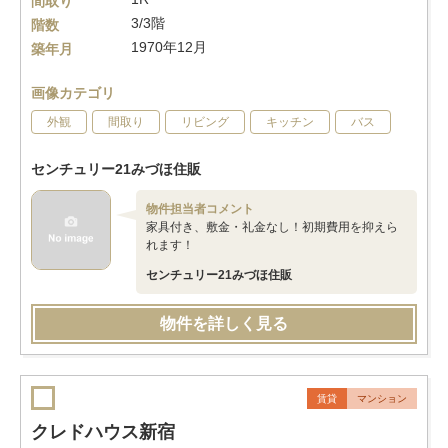
間取り
3/3階
階数
1970年12月
築年月
画像カテゴリ
外観
間取り
リビング
キッチン
バス
センチュリー21みづほ住販
物件担当者コメント
家具付き、敷金・礼金なし！初期費用を抑えら
れます！
センチュリー21みづほ住販
物件を詳しく見る
賃貸
マンション
クレドハウス新宿