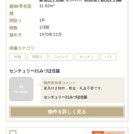
11.62m²
建物/専有面
積
1R
間取り
1/3階
階数
1970年12月
築年月
画像カテゴリ
外観
間取り
リビング
キッチン
バス
センチュリー21みづほ住販
物件担当者コメント
家具付き物件、敷金・礼金不要です。
センチュリー21みづほ住販
物件を詳しく見る