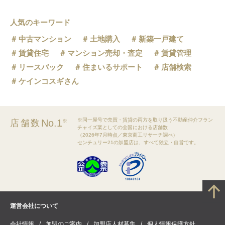
人気のキーワード
中古マンション
土地購入
新築一戸建て
賃貸住宅
マンション売却・査定
賃貸管理
リースバック
住まいるサポート
店舗検索
ケインコスギさん
※同一屋号で売買・賃貸の両方を取り扱う不動産仲介フラン
No.1
店舗数
※
チャイズ業としての全国における店舗数
（2026年7月時点／東京商工リサーチ調べ）
センチュリー21の加盟店は、すべて独立・自営です。
運営会社について
会社情報
加盟のご案内
加盟店人材募集
個人情報保護方針