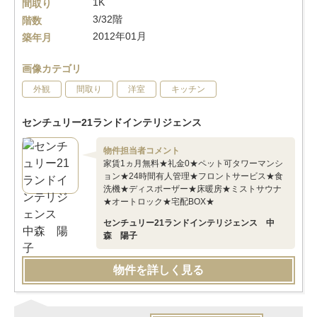
1K
間取り
3/32階
階数
2012年01月
築年月
画像カテゴリ
外観
間取り
洋室
キッチン
センチュリー21ランドインテリジェンス
物件担当者コメント
家賃1ヵ月無料★礼金0★ペット可タワーマンシ
ョン★24時間有人管理★フロントサービス★食
洗機★ディスポーザー★床暖房★ミストサウナ
★オートロック★宅配BOX★
センチュリー21ランドインテリジェンス 中
森 陽子
物件を詳しく見る