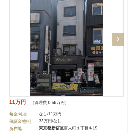
11万円
（管理費 0.55万円）
なし/11万円
敷金/礼金
33万円/なし
保証金/敷引
東京都
新宿区
百人町１丁目4-15
所在地