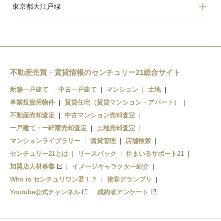
東京都大江戸線
池袋
都庁前
雑司が谷
新宿西口
西早稲田
東新宿
東新宿
不動産売買・賃貸情報のセンチュリー21総合サイト
若松河田
新宿三丁目
新築一戸建て
中古一戸建て
マンション
土地
事業投資用物件
牛込柳町
賃貸住宅（賃貸マンション・アパート）
北参道
不動産売却査定
中古マンション売却査定
牛込神楽坂
明治神宮前
一戸建て・一軒家売却査定
土地売却査定
マンションライブラリー
賃貸管理
店舗検索
センチュリー21とは
リースバック
住まいるサポート21
加盟店人材募集
イメージキャラクター紹介
Who is センチュリワン君！？
接客グランプリ
Youtube公式チャンネル
成約者アンケート