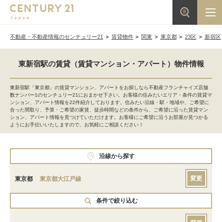
不動産・不動産情報のセンチュリー21
賃貸物件
関東
東京都
23区
新宿区
東新宿駅の賃貸（賃貸マンション・アパート）物件情報
東新宿駅「東京都」の賃貸マンション、アパートをお探しなら不動産フランチャイズ店舗
数ナンバー1のセンチュリー21におまかせ下さい。お客様の住みたいエリア・条件の賃貸マ
ンション、アパート情報を22件紹介しております。住みたい沿線・駅・地域や、ご希望に
合った間取り、予算・ご希望の家賃、徒歩時間などの条件から、ご希望に沿った賃貸マン
ション、アパート情報を見つけていただけます。お客様にご希望に沿うお部屋が見つかる
ようにお手伝いいたしますので、お気軽にご相談ください！
沿線から探す
変更
東京都
東京都大江戸線
条件で絞り込む