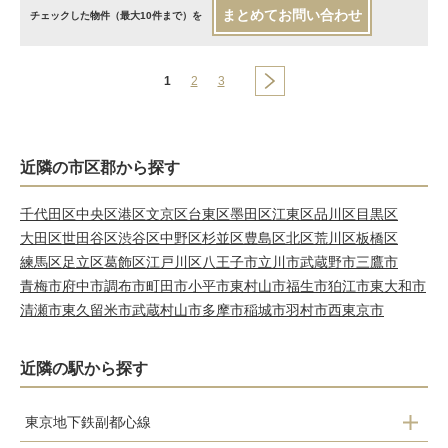
まとめてお問い合わせ
チェックした物件（最大10件まで）を
1
2
3
近隣の市区郡から探す
千代田区
中央区
港区
文京区
台東区
墨田区
江東区
品川区
目黒区
大田区
世田谷区
渋谷区
中野区
杉並区
豊島区
北区
荒川区
板橋区
練馬区
足立区
葛飾区
江戸川区
八王子市
立川市
武蔵野市
三鷹市
青梅市
府中市
調布市
町田市
小平市
東村山市
福生市
狛江市
東大和市
清瀬市
東久留米市
武蔵村山市
多摩市
稲城市
羽村市
西東京市
近隣の駅から探す
東京地下鉄副都心線