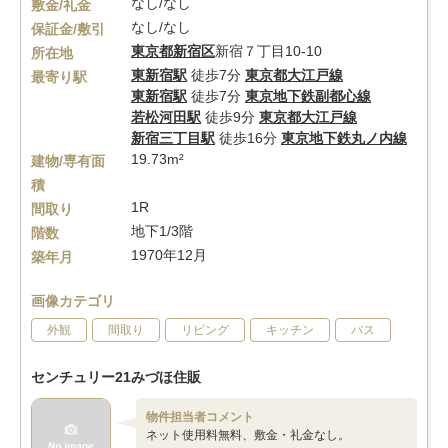
なし/なし
敷金/礼金
なし/なし
保証金/敷引
東京都
新宿区
新宿７丁目10-10
所在地
東新宿駅
徒歩7分
東京都大江戸線
最寄り駅
東新宿駅
徒歩7分
東京地下鉄副都心線
若松河田駅
徒歩9分
東京都大江戸線
新宿三丁目駅
徒歩16分
東京地下鉄丸ノ内線
19.73m²
建物/専有面
積
1R
間取り
地下1/3階
階数
1970年12月
築年月
画像カテゴリ
外観
間取り
リビング
キッチン
バス
センチュリー21みづほ住販
物件担当者コメント
ネット使用料無料、敷金・礼金なし。