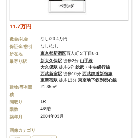
11.7万円
なし/23.4万円
敷金/礼金
なし/なし
保証金/敷引
東京都
新宿区
百人町２丁目8-1
所在地
新大久保駅
徒歩2分
山手線
最寄り駅
大久保駅
徒歩6分
総武・中央緩行線
西武新宿駅
徒歩10分
西武鉄道新宿線
東新宿駅
徒歩13分
東京地下鉄副都心線
21.35m²
建物/専有面
積
1R
間取り
4/8階
階数
2004年03月
築年月
画像カテゴリ