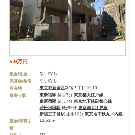
5.9万円
なし/なし
敷金/礼金
なし/なし
保証金/敷引
東京都
新宿区
新宿７丁目10-10
所在地
東新宿駅
徒歩7分
東京都大江戸線
最寄り駅
東新宿駅
徒歩7分
東京地下鉄副都心線
若松河田駅
徒歩9分
東京都大江戸線
新宿三丁目駅
徒歩16分
東京地下鉄丸ノ内線
13.53m²
建物/専有面
積
1R