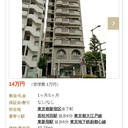
14万円
（管理費 1万円）
1ヶ月/1ヶ月
敷金/礼金
なし/なし
保証金/敷引
東京都
新宿区
余丁町
所在地
若松河田駅
徒歩6分
東京都大江戸線
最寄り駅
東新宿駅
徒歩6分
東京地下鉄副都心線
43.24m²