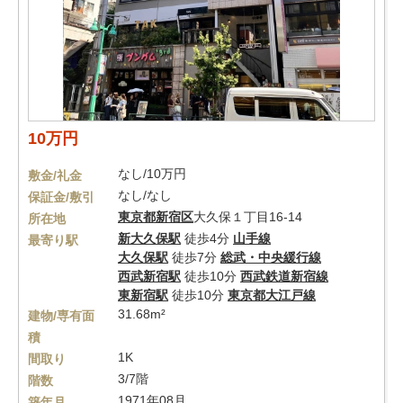
10万円
なし/10万円
敷金/礼金
なし/なし
保証金/敷引
東京都
新宿区
大久保１丁目16-14
所在地
新大久保駅
徒歩4分
山手線
最寄り駅
大久保駅
徒歩7分
総武・中央緩行線
西武新宿駅
徒歩10分
西武鉄道新宿線
東新宿駅
徒歩10分
東京都大江戸線
31.68m²
建物/専有面
積
1K
間取り
3/7階
階数
1971年08月
築年月