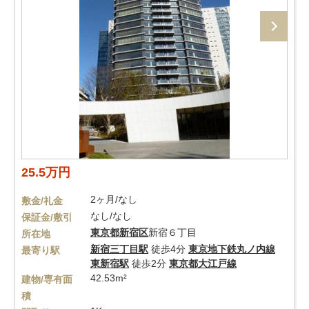
25.5万円
2ヶ月/なし
敷金/礼金
なし/なし
保証金/敷引
東京都
新宿区
新宿６丁目
所在地
新宿三丁目駅
徒歩4分
東京地下鉄丸ノ内線
最寄り駅
東新宿駅
徒歩2分
東京都大江戸線
42.53m²
建物/専有面
積