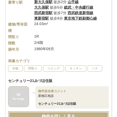
新大久保駅
徒歩2分
山手線
最寄り駅
大久保駅
徒歩5分
総武・中央緩行線
西武新宿駅
徒歩7分
西武鉄道新宿線
東新宿駅
徒歩9分
東京地下鉄副都心線
24.03m²
建物/専有面
積
1R
間取り
2/4階
階数
1980年09月
築年月
画像カテゴリ
外観
間取り
リビング
キッチン
バス
センチュリー21みづほ住販
物件担当者コメント
業種応相談
センチュリー21みづほ住販
物件を詳しく見る