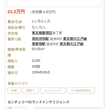
21.2万円
（管理費 0.8万円）
1ヶ月/1ヶ月
敷金/礼金
なし/なし
保証金/敷引
東京都
新宿区
余丁町
所在地
若松河田駅
徒歩6分
東京都大江戸線
最寄り駅
東新宿駅
徒歩6分
東京都大江戸線
50.05m²
建物/専有面
積
2LDK
間取り
4/8階
階数
1994年09月
築年月
画像カテゴリ
外観
間取り
エントランス
その他共用部分
センチュリー21ランドインテリジェンス