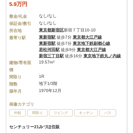
5.9万円
なし/なし
敷金/礼金
なし/なし
保証金/敷引
東京都
新宿区
新宿７丁目10-10
所在地
東新宿駅
徒歩7分
東京都大江戸線
最寄り駅
東新宿駅
徒歩7分
東京地下鉄副都心線
若松河田駅
徒歩9分
東京都大江戸線
新宿三丁目駅
徒歩16分
東京地下鉄丸ノ内線
19.57m²
建物/専有面
積
1R
間取り
地下1/3階
階数
1970年12月
築年月
画像カテゴリ
外観
間取り
リビング
キッチン
バス
センチュリー21みづほ住販