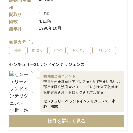
建物/専有面
積
1LDK
間取り
4/10階
階数
1998年10月
築年月
画像カテゴリ
外観
間取り
洋室
キッチン
リビング
センチュリー21ランドインテリジェンス
物件担当者コメント
交通至便★新宿区アドレス★3面採光★明るいお
部屋★独立洗面★バス・トイレ別★浴室乾燥★
収納豊富★オートロック★充実設備★
センチュリー21ランドインテリジェンス 小
野 浩志
物件を詳しく見る