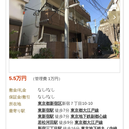
5.5万円
（管理費 1万円）
なし/なし
敷金/礼金
なし/なし
保証金/敷引
東京都
新宿区
新宿７丁目10-10
所在地
東新宿駅
徒歩7分
東京都大江戸線
最寄り駅
東新宿駅
徒歩7分
東京地下鉄副都心線
若松河田駅
徒歩9分
東京都大江戸線
新宿三丁目駅
徒歩16分
東京地下鉄丸ノ内線