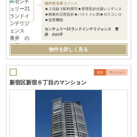
物件担当者コメント
★２沿線３駅利用可★管理良好分譲レジデンス
★南東向日照良好★バストイレ別★ガスコンロ
★追焚機能
センチュリー21ランドインテリジェンス 青
井 のの子
物件を詳しく見る
賃貸
マンション
新宿区新宿６丁目のマンション