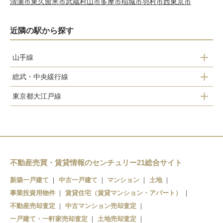
清瀬市
東久留米市
武蔵村山市
多摩市
稲城市
羽村市
西東京市
近隣の駅から探す
山手線
総武・中央緩行線
恵比寿
東京都大江戸線
四ツ谷
渋谷
六本木
信濃町
原宿
代々木
青山一丁目
千駄ケ谷
新宿
代々木
国立競技場
不動産売買・賃貸情報のセンチュリー21総合サイト
新宿
代々木
新大久保
新築一戸建て
中古一戸建て
マンション
土地
事業投資用物件
新宿
賃貸住宅（賃貸マンション・アパート）
大久保
高田馬場
不動産売却査定
中古マンション売却査定
都庁前
東中野
一戸建て・一軒家売却査定
土地売却査定