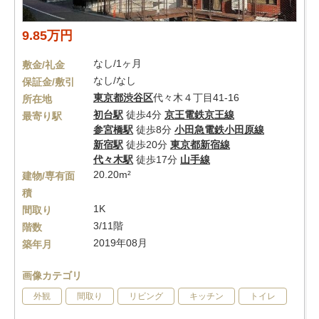
9.85万円
なし/1ヶ月
敷金/礼金
なし/なし
保証金/敷引
東京都
渋谷区
代々木４丁目41-16
所在地
初台駅
徒歩4分
京王電鉄京王線
最寄り駅
参宮橋駅
徒歩8分
小田急電鉄小田原線
新宿駅
徒歩20分
東京都新宿線
代々木駅
徒歩17分
山手線
20.20m²
建物/専有面
積
1K
間取り
3/11階
階数
2019年08月
築年月
画像カテゴリ
外観
間取り
リビング
キッチン
トイレ