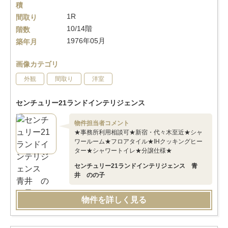
積
1R
間取り
10/14階
階数
1976年05月
築年月
画像カテゴリ
外観
間取り
洋室
センチュリー21ランドインテリジェンス
物件担当者コメント
★事務所利用相談可★新宿・代々木至近★シャ
ワールーム★フロアタイル★IHクッキングヒー
ター★シャワートイレ★分譲仕様★
センチュリー21ランドインテリジェンス 青
井 のの子
物件を詳しく見る