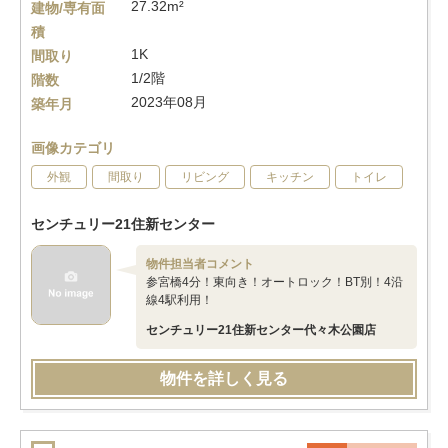
27.32m²
建物/専有面
積
1K
間取り
1/2階
階数
2023年08月
築年月
画像カテゴリ
外観
間取り
リビング
キッチン
トイレ
センチュリー21住新センター
物件担当者コメント
参宮橋4分！東向き！オートロック！BT別！4沿
線4駅利用！
センチュリー21住新センター代々木公園店
物件を詳しく見る