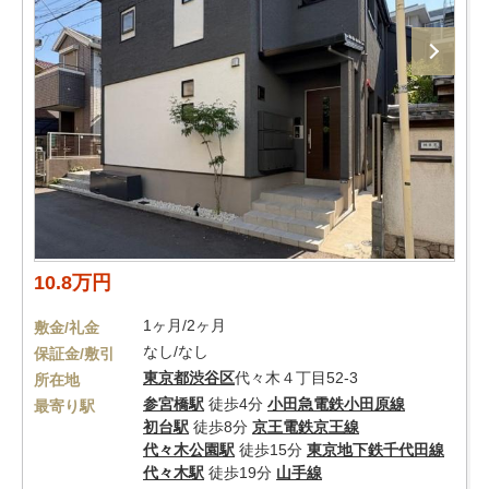
10.8万円
1ヶ月/2ヶ月
敷金/礼金
なし/なし
保証金/敷引
東京都
渋谷区
代々木４丁目52-3
所在地
参宮橋駅
徒歩4分
小田急電鉄小田原線
最寄り駅
初台駅
徒歩8分
京王電鉄京王線
代々木公園駅
徒歩15分
東京地下鉄千代田線
代々木駅
徒歩19分
山手線