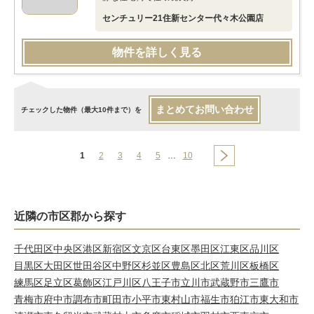
センチュリー21住新センター代々木公園店
物件を詳しく見る
まとめてお問い合わせ
チェックした物件（最大10件まで）を
1
2
3
4
5
…
10
近隣の市区郡から探す
千代田区
中央区
港区
新宿区
文京区
台東区
墨田区
江東区
品川区
目黒区
大田区
世田谷区
中野区
杉並区
豊島区
北区
荒川区
板橋区
練馬区
足立区
葛飾区
江戸川区
八王子市
立川市
武蔵野市
三鷹市
青梅市
府中市
調布市
町田市
小平市
東村山市
福生市
狛江市
東大和市