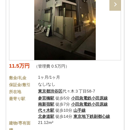
11.5万円
（管理費 0.5万円）
1ヶ月/1ヶ月
敷金/礼金
なし/なし
保証金/敷引
東京都
渋谷区
代々木３丁目58-7
所在地
参宮橋駅
徒歩5分
小田急電鉄小田原線
最寄り駅
南新宿駅
徒歩7分
小田急電鉄小田原線
代々木駅
徒歩10分
山手線
北参道駅
徒歩14分
東京地下鉄副都心線
21.12m²
建物/専有面