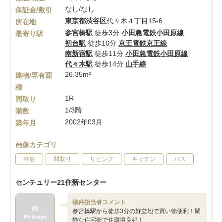
なし/なし
保証金/敷引
東京都
渋谷区
代々木４丁目15-6
所在地
参宮橋駅
徒歩3分
小田急電鉄小田原線
最寄り駅
初台駅
徒歩10分
京王電鉄京王線
南新宿駅
徒歩11分
小田急電鉄小田原線
代々木駅
徒歩14分
山手線
26.35m²
建物/専有面
積
1R
間取り
1/3階
階数
2002年03月
築年月
画像カテゴリ
外観
間取り
リビング
キッチン
バス
センチュリー21住新センター
物件担当者コメント
参宮橋駅から徒歩3分の好立地で買い物便利！閑
静な住宅街で住環境良好！