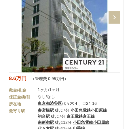
8.6万円
（管理費 0.95万円）
1ヶ月/1ヶ月
敷金/礼金
なし/なし
保証金/敷引
東京都
渋谷区
代々木４丁目24-16
所在地
参宮橋駅
徒歩7分
小田急電鉄小田原線
最寄り駅
初台駅
徒歩7分
京王電鉄京王線
南新宿駅
徒歩12分
小田急電鉄小田原線
代々木駅
徒歩15分
山手線