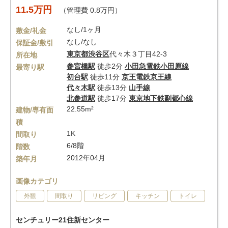
11.5万円
（管理費 0.8万円）
なし/1ヶ月
敷金/礼金
なし/なし
保証金/敷引
東京都
渋谷区
代々木３丁目42-3
所在地
参宮橋駅
徒歩2分
小田急電鉄小田原線
最寄り駅
初台駅
徒歩11分
京王電鉄京王線
代々木駅
徒歩13分
山手線
北参道駅
徒歩17分
東京地下鉄副都心線
22.55m²
建物/専有面
積
1K
間取り
6/8階
階数
2012年04月
築年月
画像カテゴリ
外観
間取り
リビング
キッチン
トイレ
センチュリー21住新センター