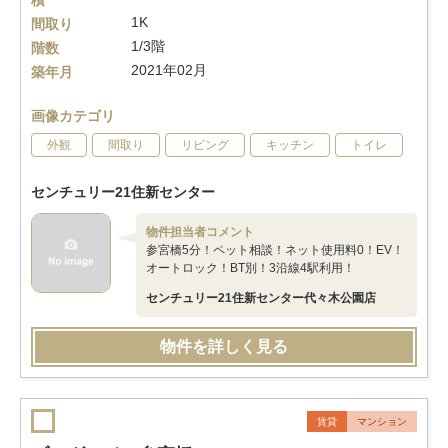
積
1K
間取り
1/3階
階数
2021年02月
築年月
画像カテゴリ
外観
間取り
リビング
キッチン
トイレ
センチュリー21住新センター
物件担当者コメント
参宮橋5分！ペット相談！ネット使用料0！EV！
オートロック！BT別！3沿線4駅利用！
センチュリー21住新センター代々木公園店
物件を詳しく見る
賃貸
マンション