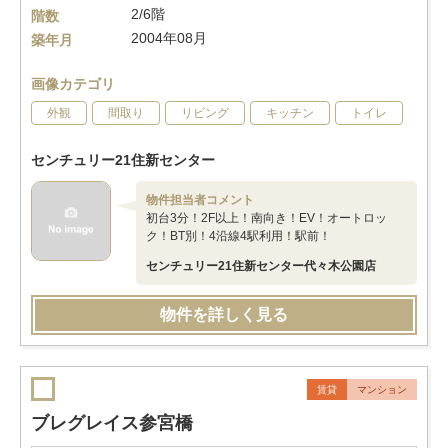
2/6階
階数
2004年08月
築年月
画像カテゴリ
外観
間取り
リビング
キッチン
トイレ
センチュリー21住新センター
物件担当者コメント
初台3分！2F以上！南向き！EV！オートロッ
ク！BT別！4沿線4駅利用！駅前！
センチュリー21住新センター代々木公園店
物件を詳しく見る
賃貸
マンション
ブレグレイス参宮橋