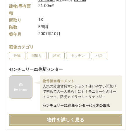
21.00m²
建物/専有面
積
1K
間取り
5/8階
階数
2007年10月
築年月
画像カテゴリ
外観
間取り
洋室
キッチン
バス
センチュリー21住新センター
物件担当者コメント
人気の分譲賃貸マンション！使いやすい間取り
で初めての一人暮らしにも！モニター付きオー
トロック、防犯カメラセキュリティ◎！
センチュリー21住新センター代々木公園店
物件を詳しく見る