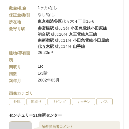
1ヶ月/なし
敷金/礼金
なし/なし
保証金/敷引
東京都
渋谷区
代々木４丁目15-6
所在地
参宮橋駅
徒歩3分
小田急電鉄小田原線
最寄り駅
初台駅
徒歩10分
京王電鉄京王線
南新宿駅
徒歩11分
小田急電鉄小田原線
代々木駅
徒歩14分
山手線
26.20m²
建物/専有面
積
1R
間取り
1/3階
階数
2002年03月
築年月
画像カテゴリ
外観
間取り
リビング
キッチン
バス
センチュリー21住新センター
物件担当者コメント