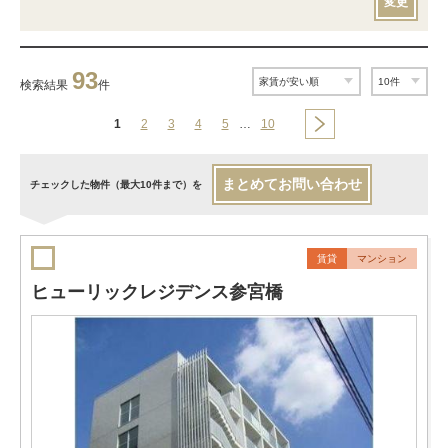
変更
93
検索結果
件
1
2
3
4
5
…
10
まとめてお問い合わせ
チェックした物件（最大10件まで）を
賃貸
マンション
ヒューリックレジデンス参宮橋