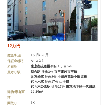
12万円
1ヶ月/1ヶ月
敷金/礼金
なし/なし
保証金/敷引
東京都
渋谷区
初台１丁目5-4
所在地
初台駅
徒歩3分
京王電鉄京王線
最寄り駅
参宮橋駅
徒歩8分
小田急電鉄小田原線
代々木駅
徒歩17分
山手線
代々木公園駅
徒歩17分
東京地下鉄千代田線
28.26m²
建物/専有面
積
1K
間取り