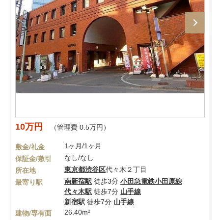
10万円
（管理費 0.5万円）
1ヶ月/1ヶ月
敷金/礼金
なし/なし
保証金/敷引
東京都
渋谷区
代々木２丁目
所在地
南新宿駅
徒歩3分
小田急電鉄小田原線
最寄り駅
代々木駅
徒歩7分
山手線
新宿駅
徒歩7分
山手線
26.40m²
建物/専有面