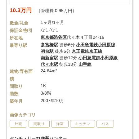
10.3万円
（管理費 0.95万円）
1ヶ月/1ヶ月
敷金/礼金
なし/なし
保証金/敷引
東京都
渋谷区
代々木４丁目24-16
所在地
参宮橋駅
徒歩6分
小田急電鉄小田原線
最寄り駅
初台駅
徒歩6分
京王電鉄京王線
南新宿駅
徒歩12分
小田急電鉄小田原線
代々木駅
徒歩13分
山手線
24.64m²
建物/専有面
積
1K
間取り
3/8階
階数
2007年10月
築年月
画像カテゴリ
外観
間取り
洋室
キッチン
バス
センチュリー21住新センター