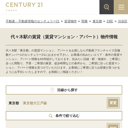
不動産・不動産情報のセンチュリー21
賃貸物件
関東
東京都
23区
渋谷区
代々木駅の賃貸（賃貸マンション・アパート）物件情報
代々木駅「東京都」の賃貸マンション、アパートをお探しなら不動産フランチャイズ店舗
数ナンバー1のセンチュリー21におまかせ下さい。お客様の住みたいエリア・条件の賃貸マ
ンション、アパート情報を93件紹介しております。住みたい沿線・駅・地域や、ご希望に
合った間取り、予算・ご希望の家賃、徒歩時間などの条件から、ご希望に沿った賃貸マン
ション、アパート情報を見つけていただけます。お客様にご希望に沿うお部屋が見つかる
ようにお手伝いいたしますので、お気軽にご相談ください！
沿線から探す
変更
東京都
東京都大江戸線
条件で絞り込む