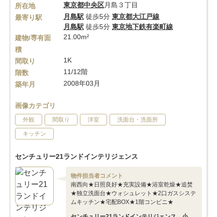
東京都
中央区
月島３丁目
所在地
月島駅
徒歩5分
東京都大江戸線
最寄り駅
月島駅
徒歩5分
東京地下鉄有楽町線
21.00m²
建物/専有面
積
1K
間取り
11/12階
階数
2008年03月
築年月
画像カテゴリ
外観
間取り
洋室
洗面台・洗面所
キッチン
センチュリー21ランドインテリジェンス
物件担当者コメント
南西向★日照良好★充実設備★浴室乾燥★追焚
★独立洗面台★ウォシュレット★2口ガスシステ
ムキッチン★宅配BOX★1階コンビニ★
センチュリー21ランドインテリジェンス 小