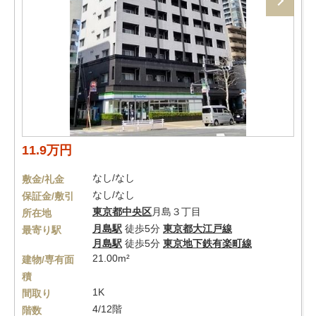
11.9万円
なし/なし
敷金/礼金
なし/なし
保証金/敷引
東京都
中央区
月島３丁目
所在地
月島駅
徒歩5分
東京都大江戸線
最寄り駅
月島駅
徒歩5分
東京地下鉄有楽町線
21.00m²
建物/専有面
積
1K
間取り
4/12階
階数