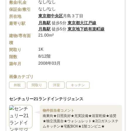
なし/なし
敷金/礼金
なし/なし
保証金/敷引
東京都
中央区
月島３丁目
所在地
月島駅
徒歩5分
東京都大江戸線
最寄り駅
月島駅
徒歩5分
東京地下鉄有楽町線
21.00m²
建物/専有面
積
1K
間取り
8/12階
階数
2008年03月
築年月
画像カテゴリ
外観
間取り
洋室
キッチン
センチュリー21ランドインテリジェンス
物件担当者コメント
南東向★日照良好★充実設備★浴室乾燥★追焚
★独立洗面台★ウォシュレット★2口ガスシステ
ムキッチン★宅配BOX★1階コンビニ★