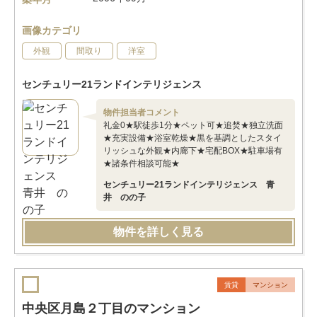
画像カテゴリ
外観
間取り
洋室
センチュリー21ランドインテリジェンス
物件担当者コメント
礼金0★駅徒歩1分★ペット可★追焚★独立洗面
★充実設備★浴室乾燥★黒を基調としたスタイ
リッシュな外観★内廊下★宅配BOX★駐車場有
★諸条件相談可能★
センチュリー21ランドインテリジェンス 青
井 のの子
物件を詳しく見る
賃貸
マンション
中央区月島２丁目のマンション