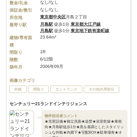
なし/なし
敷金/礼金
なし/なし
保証金/敷引
東京都
中央区
月島２丁目
所在地
月島駅
徒歩1分
東京都大江戸線
最寄り駅
月島駅
徒歩1分
東京地下鉄有楽町線
23.64m²
建物/専有面
積
1R
間取り
6/12階
階数
2006年09月
築年月
画像カテゴリ
外観
間取り
エントランス
その他共用部分
センチュリー21ランドインテリジェンス
物件担当者コメント
★充実設備★独立洗面★追焚★浴室乾燥★東南
向★月島駅徒歩1分★黒を基調としたスタイリッ
シュな外観★内廊下★宅配BOX★駐車場有★オ