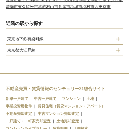
清瀬市
東久留米市
武蔵村山市
多摩市
稲城市
羽村市
西東京市
近隣の駅から探す
東京地下鉄有楽町線
東京都大江戸線
有楽町
森下
銀座一丁目
清澄白河
新富町
月島
門前仲町
不動産売買・賃貸情報のセンチュリー21総合サイト
豊洲
月島
新築一戸建て
中古一戸建て
マンション
土地
事業投資用物件
勝どき
賃貸住宅（賃貸マンション・アパート）
辰巳
不動産売却査定
中古マンション売却査定
築地市場
新木場
一戸建て・一軒家売却査定
土地売却査定
マンションライブラリー
賃貸管理
店舗検索