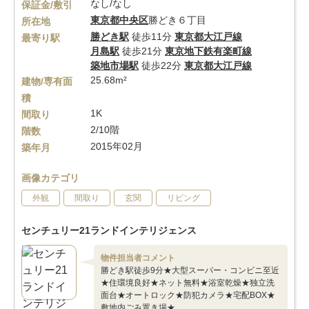
なし/なし
保証金/敷引
東京都
中央区
勝どき６丁目
所在地
勝どき駅
徒歩11分
東京都大江戸線
最寄り駅
月島駅
徒歩21分
東京地下鉄有楽町線
築地市場駅
徒歩22分
東京都大江戸線
25.68m²
建物/専有面
積
1K
間取り
2/10階
階数
2015年02月
築年月
画像カテゴリ
外観
間取り
玄関
リビング
センチュリー21ランドインテリジェンス
物件担当者コメント
勝どき駅徒歩9分★大型スーパー・コンビニ至近
★住環境良好★ネット無料★浴室乾燥★独立洗
面台★オートロック★防犯カメラ★宅配BOX★
敷地内ごみ置き場★