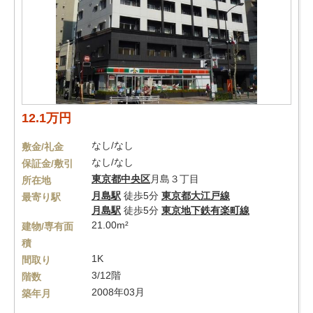
12.1万円
なし/なし
敷金/礼金
なし/なし
保証金/敷引
東京都
中央区
月島３丁目
所在地
月島駅
徒歩5分
東京都大江戸線
最寄り駅
月島駅
徒歩5分
東京地下鉄有楽町線
21.00m²
建物/専有面
積
1K
間取り
3/12階
階数
2008年03月
築年月