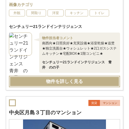
画像カテゴリ
外観
間取り
洋室
キッチン
トイレ
センチュリー21ランドインテリジェンス
物件担当者コメント
南西向★日照良好★充実設備★浴室乾燥★追焚
★独立洗面台★ウォシュレット★2口ガスシステ
ムキッチン★宅配BOX★1階コンビニ★
センチュリー21ランドインテリジェンス 青
井 のの子
物件を詳しく見る
賃貸
マンション
中央区月島３丁目のマンション