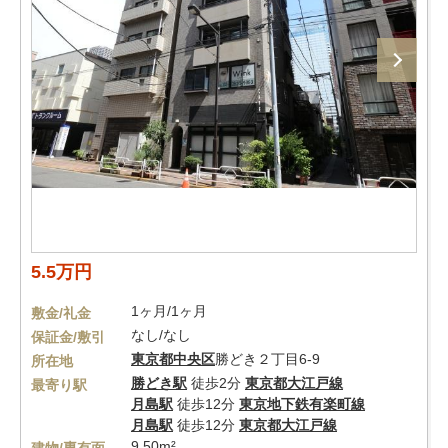
5.5万円
1ヶ月/1ヶ月
敷金/礼金
なし/なし
保証金/敷引
東京都
中央区
勝どき２丁目6-9
所在地
勝どき駅
徒歩2分
東京都大江戸線
最寄り駅
月島駅
徒歩12分
東京地下鉄有楽町線
月島駅
徒歩12分
東京都大江戸線
9.50m²