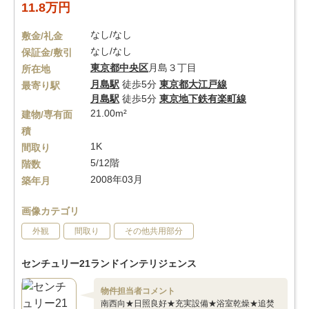
11.8万円
なし/なし
敷金/礼金
なし/なし
保証金/敷引
東京都
中央区
月島３丁目
所在地
月島駅
徒歩5分
東京都大江戸線
最寄り駅
月島駅
徒歩5分
東京地下鉄有楽町線
21.00m²
建物/専有面
積
1K
間取り
5/12階
階数
2008年03月
築年月
画像カテゴリ
外観
間取り
その他共用部分
センチュリー21ランドインテリジェンス
物件担当者コメント
南西向★日照良好★充実設備★浴室乾燥★追焚