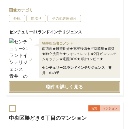
画像カテゴリ
外観
間取り
その他共用部分
センチュリー21ランドインテリジェンス
物件担当者コメント
南西向★日照良好★充実設備★浴室乾燥★追焚
★独立洗面台★ウォシュレット★2口ガスシステ
ムキッチン★宅配BOX★1階コンビニ★
センチュリー21ランドインテリジェンス 青
井 のの子
物件を詳しく見る
賃貸
マンション
中央区勝どき６丁目のマンション