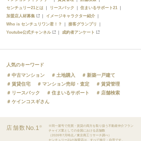
汐留
センチュリー21とは
リースバック
住まいるサポート21
加盟店人材募集
イメージキャラクター紹介
Who is センチュリワン君！？
接客グランプリ
Youtube公式チャンネル
成約者アンケート
人気のキーワード
中古マンション
土地購入
新築一戸建て
賃貸住宅
マンション売却・査定
賃貸管理
リースバック
住まいるサポート
店舗検索
ケインコスギさん
※同一屋号で売買・賃貸の両方を取り扱う不動産仲介フラン
No.1
店舗数
※
チャイズ業としての全国における店舗数
（2026年7月時点／東京商工リサーチ調べ）
センチュリー21の加盟店は、すべて独立・自営です。