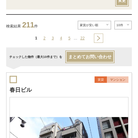
変更
211
検索結果
件
1
2
3
4
5
…
22
まとめてお問い合わせ
チェックした物件（最大10件まで）を
賃貸
マンション
春日ビル