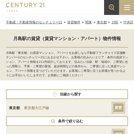
不動産・不動産情報のセンチュリー21
賃貸物件
関東
東京都
23区
中央区
月島駅の賃貸（賃貸マンション・アパート）物件情報
月島駅「東京都」の賃貸マンション、アパートをお探しなら不動産フランチャイズ店舗数
ナンバー1のセンチュリー21におまかせ下さい。お客様の住みたいエリア・条件の賃貸マン
ション、アパート情報を211件紹介しております。住みたい沿線・駅・地域や、ご希望に合
った間取り、予算・ご希望の家賃、徒歩時間などの条件から、ご希望に沿った賃貸マンシ
ョン、アパート情報を見つけていただけます。お客様にご希望に沿うお部屋が見つかるよ
うにお手伝いいたしますので、お気軽にご相談ください！
沿線から探す
変更
東京都
東京都大江戸線
条件で絞り込む