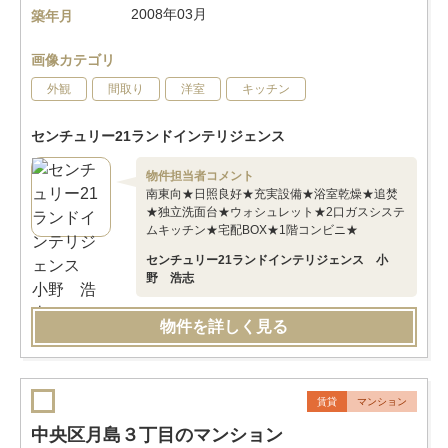
2008年03月
築年月
画像カテゴリ
外観
間取り
洋室
キッチン
センチュリー21ランドインテリジェンス
物件担当者コメント
南東向★日照良好★充実設備★浴室乾燥★追焚
★独立洗面台★ウォシュレット★2口ガスシステ
ムキッチン★宅配BOX★1階コンビニ★
センチュリー21ランドインテリジェンス 小
野 浩志
物件を詳しく見る
賃貸
マンション
中央区月島３丁目のマンション