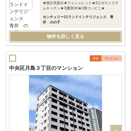
★独立洗面台★ウォシュレット★2口ガスシステ
ムキッチン★宅配BOX★1階コンビニ★
センチュリー21ランドインテリジェンス 青
井 のの子
物件を詳しく見る
賃貸
マンション
中央区月島３丁目のマンション