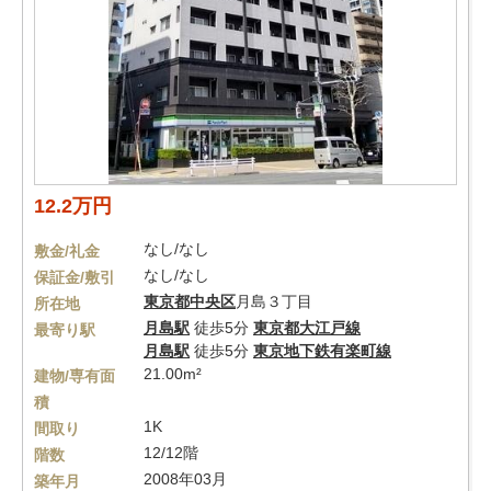
12.2万円
なし/なし
敷金/礼金
なし/なし
保証金/敷引
東京都
中央区
月島３丁目
所在地
月島駅
徒歩5分
東京都大江戸線
最寄り駅
月島駅
徒歩5分
東京地下鉄有楽町線
21.00m²
建物/専有面
積
1K
間取り
12/12階
階数
2008年03月
築年月