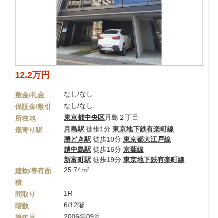
12.2万円
なし/なし
敷金/礼金
なし/なし
保証金/敷引
東京都
中央区
月島２丁目
所在地
月島駅
徒歩1分
東京地下鉄有楽町線
最寄り駅
勝どき駅
徒歩10分
東京都大江戸線
越中島駅
徒歩16分
京葉線
新富町駅
徒歩19分
東京地下鉄有楽町線
25.74m²
建物/専有面
積
1R
間取り
6/12階
階数
2006年09月
築年月