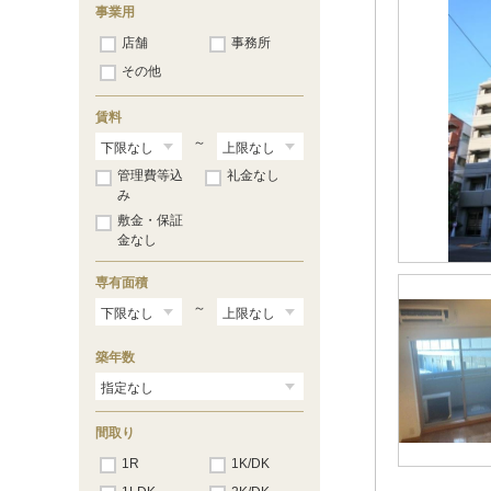
大門
（98）
事業用
赤羽橋
（35）
店舗
事務所
麻布十番
（106）
六本木
（128）
その他
青山一丁目
（20）
国立競技場
（13）
賃料
代々木
（95）
新宿
～
（45）
都庁前
（13）
管理費等込
礼金なし
西新宿五丁目
（38）
み
中野坂上
（16）
敷金・保証
東中野
（16）
金なし
中井
（2）
落合南長崎
（1）
新江古田
専有面積
（29）
練馬
（132）
～
豊島園
（67）
練馬春日町
（17）
築年数
間取り
1R
1K/DK