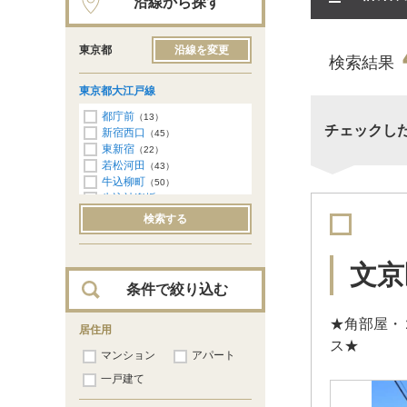
沿線から探す
東京都
沿線を変更
検索結果
東京都大江戸線
都庁前
（13）
チェックし
新宿西口
（45）
東新宿
（22）
若松河田
（43）
牛込柳町
（50）
牛込神楽坂
（31）
飯田橋
（48）
検索する
春日
（49）
本郷三丁目
（51）
上野御徒町
（2）
文京
両国
（4）
条件で絞り込む
森下
（16）
清澄白河
（19）
★角部屋・
門前仲町
居住用
（20）
ス★
月島
（200）
マンション
アパート
勝どき
（172）
築地市場
一戸建て
（30）
汐留
（17）