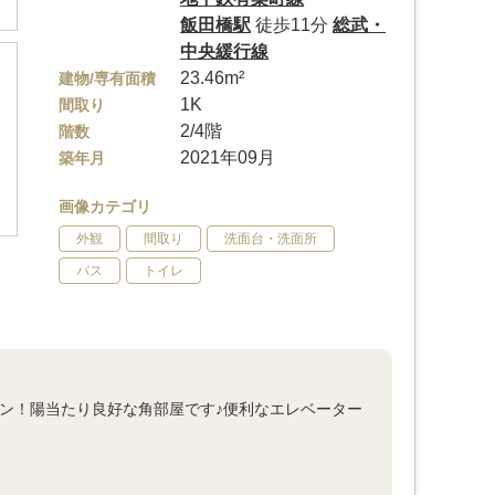
飯田橋駅
徒歩11分
総武・
中央緩行線
23.46m²
建物/専有面積
1K
間取り
2/4階
階数
2021年09月
築年月
画像カテゴリ
外観
間取り
洗面台・洗面所
バス
トイレ
ョン！陽当たり良好な角部屋です♪便利なエレベーター