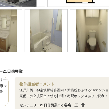
ー21日信興業
物件担当者コメント
江戸川橋・神楽坂駅徒歩圏内！新築感あふれる1Kマンシ
完備！独立洗面台で朝も快適！宅配ボックスありで便利！
センチュリー21日信興業市ヶ谷店 王 蕾