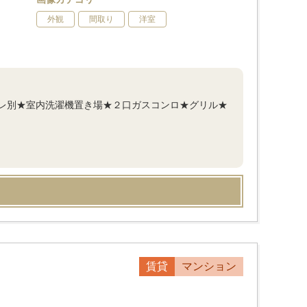
外観
間取り
洋室
レ別★室内洗濯機置き場★２口ガスコンロ★グリル★
賃貸
マンション