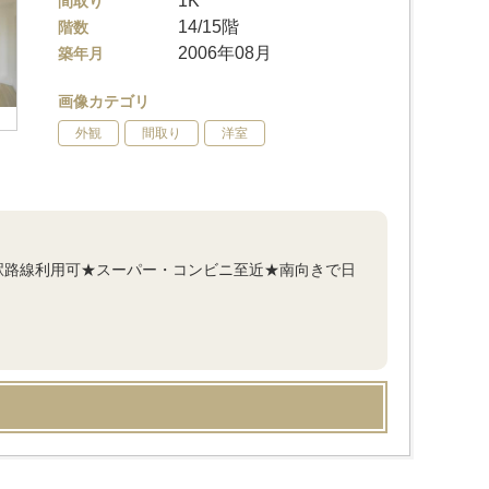
1K
間取り
14/15階
階数
2006年08月
築年月
画像カテゴリ
外観
間取り
洋室
駅路線利用可★スーパー・コンビニ至近★南向きで日