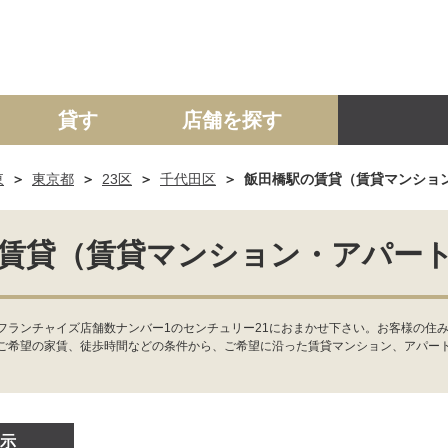
貸す
店舗を探す
東
東京都
23区
千代田区
飯田橋駅の賃貸（賃貸マンショ
建て
マンション
土地
事業投資用
賃貸（賃貸マンション・アパー
フランチャイズ店舗数ナンバー1のセンチュリー21におまかせ下さい。お客様の住み
ご希望の家賃、徒歩時間などの条件から、ご希望に沿った賃貸マンション、アパー
示