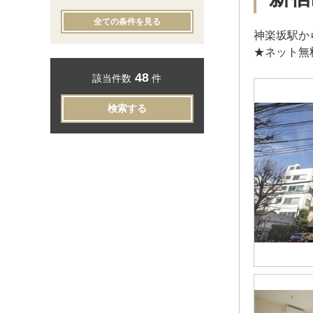
全ての条件を見る
神楽坂駅か
★ネット無
48
該当件数
件
検索する