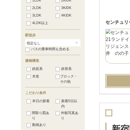
1LDK
2K/DK
2LDK
3K/DK
3LDK
4K/DK
センチュリ
4LDK以上
駅徒歩
バスの乗車時間も含める
建物構造
鉄筋系
鉄骨系
木造
ブロック・
その他
こだわり条件
本日の新着
新着5日以
内
間取り図あ
外観写真あ
り
り
動画あり
新宿