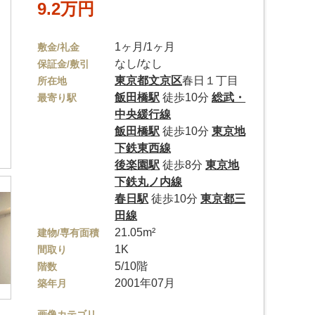
9.2万円
1ヶ月/1ヶ月
敷金/礼金
なし/なし
保証金/敷引
東京都
文京区
春日１丁目
所在地
飯田橋駅
徒歩10分
総武・
最寄り駅
中央緩行線
飯田橋駅
徒歩10分
東京地
下鉄東西線
後楽園駅
徒歩8分
東京地
下鉄丸ノ内線
春日駅
徒歩10分
東京都三
田線
21.05m²
建物/専有面積
1K
間取り
5/10階
階数
2001年07月
築年月
画像カテゴリ