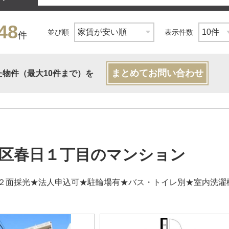
48
並び順
表示件数
件
まとめてお問い合わせ
た物件（最大10件まで）を
区春日１丁目のマンション
２面採光★法人申込可★駐輪場有★バス・トイレ別★室内洗濯