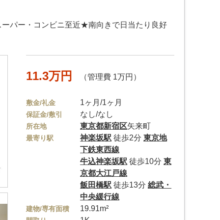
スーパー・コンビニ至近★南向きで日当たり良好
11.3万円
（管理費 1万円）
1ヶ月/1ヶ月
敷金/礼金
なし/なし
保証金/敷引
東京都
新宿区
矢来町
所在地
神楽坂駅
徒歩2分
東京地
最寄り駅
下鉄東西線
牛込神楽坂駅
徒歩10分
東
京都大江戸線
飯田橋駅
徒歩13分
総武・
中央緩行線
19.91m²
建物/専有面積