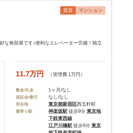
賃貸
マンション
好な角部屋です♪便利なエレベーター完備！独立
11.7万円
（管理費 1万円）
1ヶ月/なし
敷金/礼金
なし/なし
保証金/敷引
東京都
新宿区
西五軒町
所在地
神楽坂駅
徒歩9分
東京地
最寄り駅
下鉄東西線
江戸川橋駅
徒歩9分
東京
地下鉄有楽町線