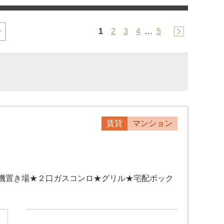
1
2
3
4
…
5
賃貸
マンション
機置き場★２口ガスコンロ★グリル★宅配ボック