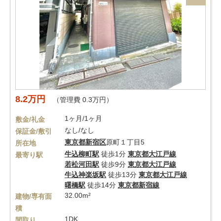
8.2万円
（管理費 0.3万円）
1ヶ月/1ヶ月
敷金/礼金
なし/なし
保証金/敷引
東京都
新宿区
原町１丁目5
所在地
牛込柳町駅
徒歩1分
東京都大江戸線
最寄り駅
若松河田駅
徒歩9分
東京都大江戸線
牛込神楽坂駅
徒歩13分
東京都大江戸線
曙橋駅
徒歩14分
東京都新宿線
32.00m²
建物/専有面
積
1DK
間取り