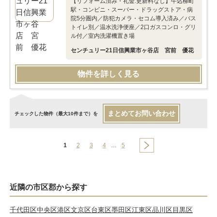
【リフォーム済み・礼金.更新料なし】牛込柳町
駅・コンビニ・スーパー・ドラッグストア・病
院5分圏内／防犯カメラ・セコム導入済み／バス
トイレ別／温水洗浄便座／2口ガスコンロ・グリ
ル付／室内洗濯機置き場
センチュリー21日信興業市ヶ谷店 宮前 優花
物件を詳しく見る
まとめてお問い合わせ
チェックした物件（最大10件まで）を
1
2
3
4
…
5
近隣の市区郡から探す
千代田区
中央区
港区
文京区
台東区
墨田区
江東区
品川区
目黒区