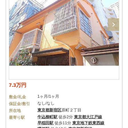
7.3万円
1ヶ月/1ヶ月
敷金/礼金
なし/なし
保証金/敷引
東京都
新宿区
原町２丁目
所在地
牛込柳町駅
徒歩2分
東京都大江戸線
最寄り駅
早稲田駅
徒歩11分
東京地下鉄東西線