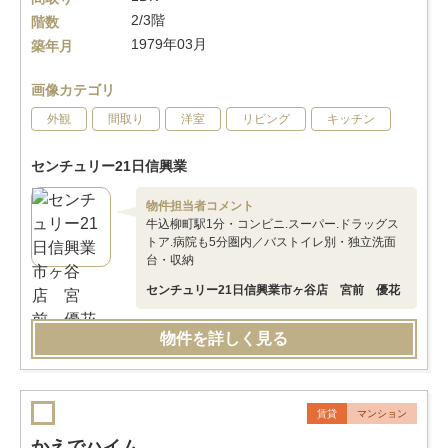
2/3階
階数
1979年03月
築年月
画像カテゴリ
外観
間取り
洋室
リビング
キッチン
センチュリー21日信興業
物件担当者コメント
牛込柳町駅1分・コンビニ.スーパー.ドラッグス
トア.病院も5分圏内／バストイレ別・独立洗面
台・収納
センチュリー21日信興業市ヶ谷店 宮前 優花
物件を詳しく見る
賃貸
マンション
かえでハイム