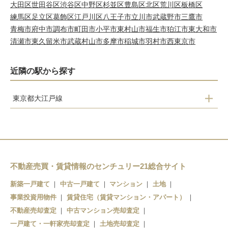
大田区
世田谷区
渋谷区
中野区
杉並区
豊島区
北区
荒川区
板橋区
練馬区
足立区
葛飾区
江戸川区
八王子市
立川市
武蔵野市
三鷹市
青梅市
府中市
調布市
町田市
小平市
東村山市
福生市
狛江市
東大和市
清瀬市
東久留米市
武蔵村山市
多摩市
稲城市
羽村市
西東京市
近隣の駅から探す
東京都大江戸線
練馬
豊島園
練馬春日町
不動産売買・賃貸情報のセンチュリー21総合サイト
光が丘
新築一戸建て
中古一戸建て
マンション
土地
事業投資用物件
賃貸住宅（賃貸マンション・アパート）
不動産売却査定
中古マンション売却査定
一戸建て・一軒家売却査定
土地売却査定