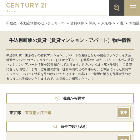
不動産・不動産情報のセンチュリー21
賃貸物件
関東
東京都
23区
新宿区
牛込柳町駅の賃貸（賃貸マンション・アパート）物件情報
牛込柳町駅「東京都」の賃貸マンション、アパートをお探しなら不動産フランチャイズ店
舗数ナンバー1のセンチュリー21におまかせ下さい。お客様の住みたいエリア・条件の賃貸
マンション、アパート情報を50件紹介しております。住みたい沿線・駅・地域や、ご希望
に合った間取り、予算・ご希望の家賃、徒歩時間などの条件から、ご希望に沿った賃貸マ
ンション、アパート情報を見つけていただけます。お客様にご希望に沿うお部屋が見つか
るようにお手伝いいたしますので、お気軽にご相談ください！
沿線から探す
変更
東京都
東京都大江戸線
条件で絞り込む