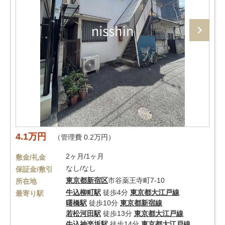
4.1万円
（管理費 0.2万円）
2ヶ月/1ヶ月
敷金/礼金
なし/なし
保証金/敷引
東京都
新宿区
市谷薬王寺町7-10
所在地
牛込柳町駅
徒歩4分
東京都大江戸線
最寄り駅
曙橋駅
徒歩10分
東京都新宿線
若松河田駅
徒歩13分
東京都大江戸線
牛込神楽坂駅
徒歩14分
東京都大江戸線