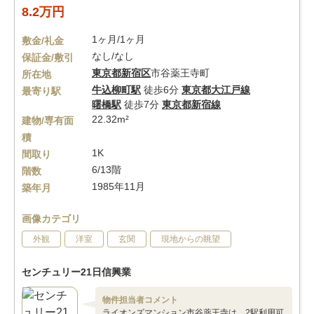
8.2万円
1ヶ月/1ヶ月
敷金/礼金
なし/なし
保証金/敷引
東京都
新宿区
市谷薬王寺町
所在地
牛込柳町駅
徒歩6分
東京都大江戸線
最寄り駅
曙橋駅
徒歩7分
東京都新宿線
22.32m²
建物/専有面
積
1K
間取り
6/13階
階数
1985年11月
築年月
画像カテゴリ
外観
洋室
玄関
現地からの眺望
センチュリー21日信興業
物件担当者コメント
ライオンズマンション市谷薬王寺は、2駅利用可