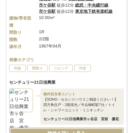
市ケ谷駅
徒歩12分
総武・中央緩行線
市ケ谷駅
徒歩12分
東京地下鉄有楽町線
10.00m²
建物/専有面
積
1R
間取り
2/2階
階数
1967年04月
築年月
画像カテゴリ
外観
間取り
リビング
洋室
センチュリー21日信興業
物件担当者コメント
【SOHO・セカンドハウスご相談ください！】
四方角住戸・3面採光／牛込柳町駅7分／トイ
レ・シャワーユニット・ミニキッチン
センチュリー21日信興業市ヶ谷店 宮前 優花