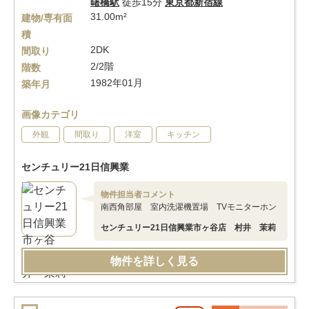
曙橋駅
徒歩15分
東京都新宿線
31.00m²
建物/専有面
積
2DK
間取り
2/2階
階数
1982年01月
築年月
画像カテゴリ
外観
間取り
洋室
キッチン
センチュリー21日信興業
物件担当者コメント
南西角部屋 室内洗濯機置場 TVモニターホン
センチュリー21日信興業市ヶ谷店 村井 茉莉
物件を詳しく見る