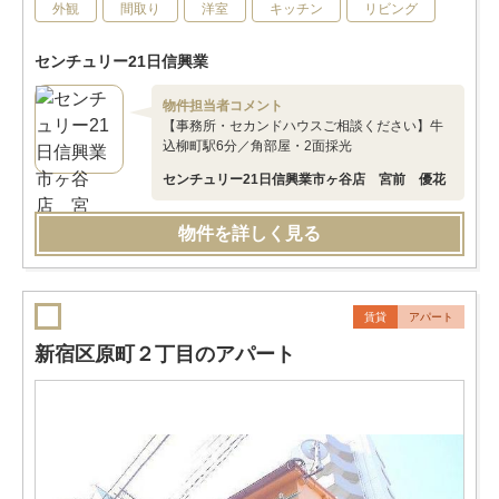
外観
間取り
洋室
キッチン
リビング
センチュリー21日信興業
物件担当者コメント
【事務所・セカンドハウスご相談ください】牛
込柳町駅6分／角部屋・2面採光
センチュリー21日信興業市ヶ谷店 宮前 優花
物件を詳しく見る
賃貸
アパート
新宿区原町２丁目のアパート