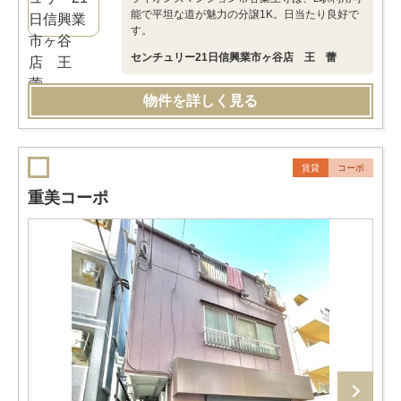
能で平坦な道が魅力の分譲1K。日当たり良好で
す。
センチュリー21日信興業市ヶ谷店 王 蕾
物件を詳しく見る
賃貸
コーポ
重美コーポ