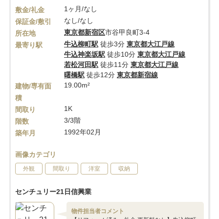
1ヶ月/なし
敷金/礼金
なし/なし
保証金/敷引
東京都
新宿区
市谷甲良町3-4
所在地
牛込柳町駅
徒歩3分
東京都大江戸線
最寄り駅
牛込神楽坂駅
徒歩10分
東京都大江戸線
若松河田駅
徒歩11分
東京都大江戸線
曙橋駅
徒歩12分
東京都新宿線
19.00m²
建物/専有面
積
1K
間取り
3/3階
階数
1992年02月
築年月
画像カテゴリ
外観
間取り
洋室
収納
センチュリー21日信興業
物件担当者コメント