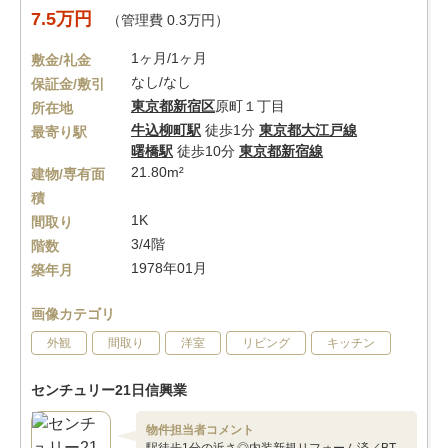
7.5万円
（管理費 0.3万円）
1ヶ月/1ヶ月
敷金/礼金
なし/なし
保証金/敷引
東京都
新宿区
原町１丁目
所在地
牛込柳町駅
徒歩1分
東京都大江戸線
最寄り駅
曙橋駅
徒歩10分
東京都新宿線
21.80m²
建物/専有面
積
1K
間取り
3/4階
階数
1978年01月
築年月
画像カテゴリ
外観
間取り
洋室
リビング
キッチン
センチュリー21日信興業
物件担当者コメント