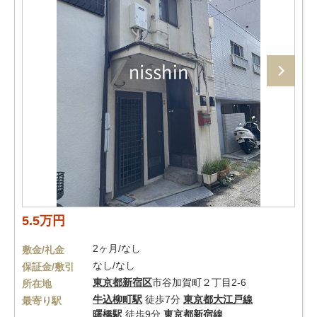
5.5万円
2ヶ月/なし
敷金/礼金
なし/なし
保証金/敷引
東京都
新宿区
市谷加賀町２丁目2-6
所在地
牛込柳町駅
徒歩7分
東京都大江戸線
最寄り駅
曙橋駅
徒歩9分
東京都新宿線