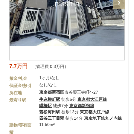
7.7万円
（管理費 0.3万円）
1ヶ月/なし
敷金/礼金
なし/なし
保証金/敷引
東京都
新宿区
市谷薬王寺町4-27
所在地
牛込柳町駅
徒歩5分
東京都大江戸線
最寄り駅
曙橋駅
徒歩7分
東京都新宿線
若松河田駅
徒歩13分
東京都大江戸線
四谷三丁目駅
徒歩14分
東京地下鉄丸ノ内線
11.50m²
建物/専有面
積