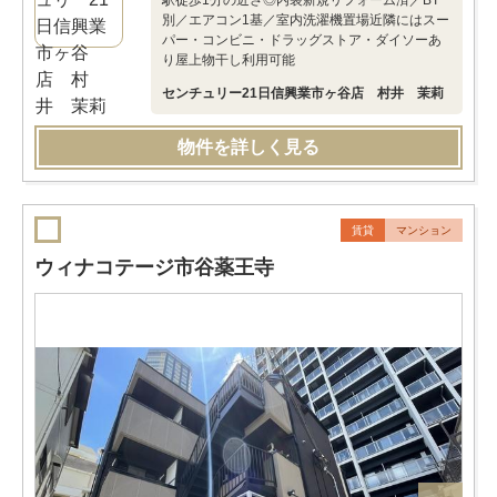
駅徒歩1分の近さ◎内装新規リフォーム済／BT
別／エアコン1基／室内洗濯機置場近隣にはスー
パー・コンビニ・ドラッグストア・ダイソーあ
り屋上物干し利用可能
センチュリー21日信興業市ヶ谷店 村井 茉莉
物件を詳しく見る
賃貸
マンション
ウィナコテージ市谷薬王寺