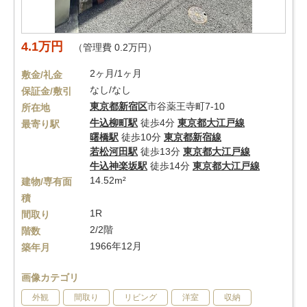
4.1万円
（管理費 0.2万円）
2ヶ月/1ヶ月
敷金/礼金
なし/なし
保証金/敷引
東京都
新宿区
市谷薬王寺町7-10
所在地
牛込柳町駅
徒歩4分
東京都大江戸線
最寄り駅
曙橋駅
徒歩10分
東京都新宿線
若松河田駅
徒歩13分
東京都大江戸線
牛込神楽坂駅
徒歩14分
東京都大江戸線
14.52m²
建物/専有面
積
1R
間取り
2/2階
階数
1966年12月
築年月
画像カテゴリ
外観
間取り
リビング
洋室
収納