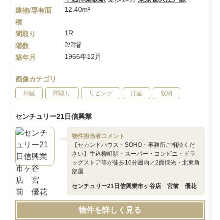
12.40m²
建物/専有面
積
1R
間取り
2/2階
階数
1966年12月
築年月
画像カテゴリ
外観
間取り
リビング
洋室
収納
センチュリー21日信興業
物件担当者コメント
【セカンドハウス・SOHO・事務所ご相談くだ
さい】牛込柳町駅・スーパー・コンビニ・ドラ
ッグストア等が徒歩10分圏内／2面採光・北東角
部屋
センチュリー21日信興業市ヶ谷店 宮前 優花
物件を詳しく見る