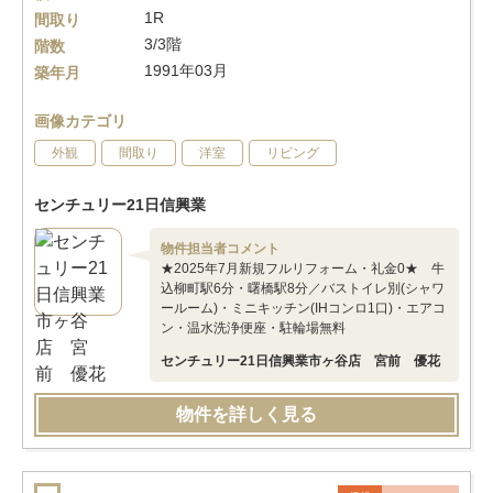
1R
間取り
3/3階
階数
1991年03月
築年月
画像カテゴリ
外観
間取り
洋室
リビング
センチュリー21日信興業
物件担当者コメント
★2025年7月新規フルリフォーム・礼金0★ 牛
込柳町駅6分・曙橋駅8分／バストイレ別(シャワ
ールーム)・ミニキッチン(IHコンロ1口)・エアコ
ン・温水洗浄便座・駐輪場無料
センチュリー21日信興業市ヶ谷店 宮前 優花
物件を詳しく見る