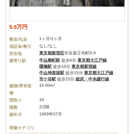
5.5万円
1ヶ月/1ヶ月
敷金/礼金
なし/なし
保証金/敷引
東京都
新宿区
市谷薬王寺町9-9
所在地
牛込柳町駅
徒歩6分
東京都大江戸線
最寄り駅
曙橋駅
徒歩10分
東京都新宿線
牛込神楽坂駅
徒歩15分
東京都大江戸線
市ケ谷駅
徒歩15分
総武・中央緩行線
16.00m²
建物/専有面
積
1K
間取り
2/2階
階数
1969年07月
築年月
画像カテゴリ