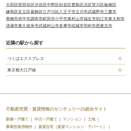
大田区
世田谷区
渋谷区
中野区
杉並区
豊島区
北区
荒川区
板橋区
練馬区
足立区
葛飾区
江戸川区
八王子市
立川市
武蔵野市
三鷹市
青梅市
府中市
調布市
町田市
小平市
東村山市
福生市
狛江市
東大和市
清瀬市
東久留米市
武蔵村山市
多摩市
稲城市
羽村市
西東京市
近隣の駅から探す
つくばエクスプレス
東京都大江戸線
秋葉原
新御徒町
春日
浅草
本郷三丁目
南千住
上野御徒町
不動産売買・賃貸情報のセンチュリー21総合サイト
北千住
新御徒町
新築一戸建て
中古一戸建て
マンション
土地
事業投資用物件
蔵前
賃貸住宅（賃貸マンション・アパート）