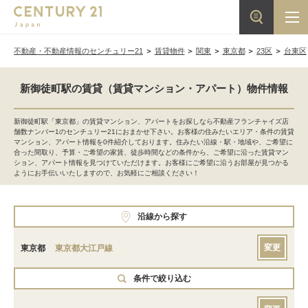
不動産・不動産情報のセンチュリー21
賃貸物件
関東
東京都
23区
台東区
新御徒町駅の賃貸（賃貸マンション・アパート）物件情報
新御徒町駅「東京都」の賃貸マンション、アパートをお探しなら不動産フランチャイズ店
舗数ナンバー1のセンチュリー21におまかせ下さい。お客様の住みたいエリア・条件の賃貸
マンション、アパート情報を0件紹介しております。住みたい沿線・駅・地域や、ご希望に
合った間取り、予算・ご希望の家賃、徒歩時間などの条件から、ご希望に沿った賃貸マン
ション、アパート情報を見つけていただけます。お客様にご希望に沿うお部屋が見つかる
ようにお手伝いいたしますので、お気軽にご相談ください！
沿線から探す
変更
東京都
東京都大江戸線
条件で絞り込む