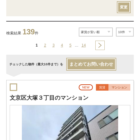
変更
139
検索結果
件
1
2
3
4
5
…
14
まとめてお問い合わせ
チェックした物件（最大10件まで）を
NEW
賃貸
マンション
文京区大塚３丁目のマンション