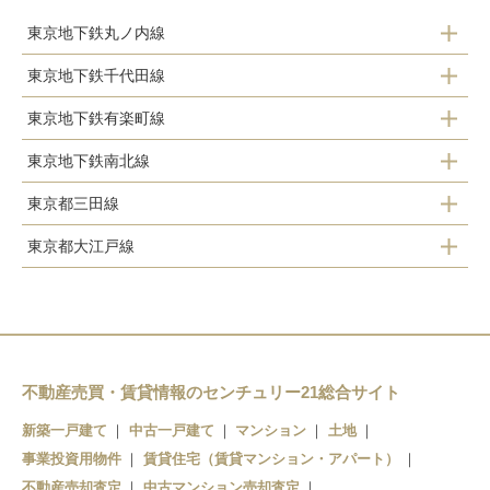
東京地下鉄丸ノ内線
東京地下鉄千代田線
新大塚駅
東京地下鉄有楽町線
千駄木駅
茗荷谷駅
東京地下鉄南北線
護国寺駅
根津駅
後楽園駅
東京都三田線
後楽園駅
江戸川橋駅
湯島駅
本郷三丁目駅
東京都大江戸線
千石駅
東大前駅
春日駅
白山駅
本駒込駅
本郷三丁目駅
春日駅
不動産売買・賃貸情報のセンチュリー21総合サイト
新築一戸建て
中古一戸建て
マンション
土地
事業投資用物件
賃貸住宅（賃貸マンション・アパート）
不動産売却査定
中古マンション売却査定