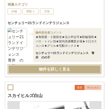
画像カテゴリ
外観
間取り
洋室
センチュリー21ランドインテリジェンス
物件担当者コメント
★角部屋・２面採光★法人申込可★駐輪場有★
バス・トイレ別★室内洗濯機置き場★２口ガス
コンロ★グリル★宅配ボックス★
センチュリー21ランドインテリジェンス 青
井 のの子
物件を詳しく見る
賃貸
マンション
スカイヒルズ白山