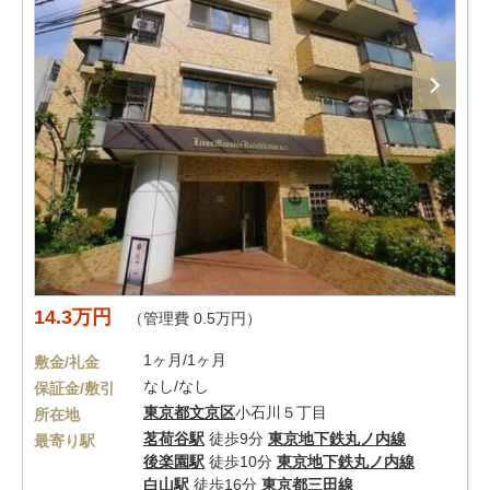
14.3万円
（管理費 0.5万円）
1ヶ月/1ヶ月
敷金/礼金
なし/なし
保証金/敷引
東京都
文京区
小石川５丁目
所在地
茗荷谷駅
徒歩9分
東京地下鉄丸ノ内線
最寄り駅
後楽園駅
徒歩10分
東京地下鉄丸ノ内線
白山駅
徒歩16分
東京都三田線