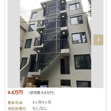
9.8万円
（管理費 0.6万円）
1ヶ月/1ヶ月
敷金/礼金
なし/なし
保証金/敷引