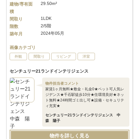
29.50m²
建物/専有面
積
1LDK
間取り
2/5階
階数
2024年05月
築年月
画像カテゴリ
外観
間取り
リビング
洋室
センチュリー21ランドインテリジェンス
物件担当者コメント
家賃1ヶ月無料★敷金・礼金0★ペット可人気レ
ジデンス★千石駅徒歩10分★住環境良好★ネッ
ト無料★24時間ゴミ出し可★設備・セキュリテ
ィ充実★
センチュリー21ランドインテリジェンス 中
森 陽子
物件を詳しく見る