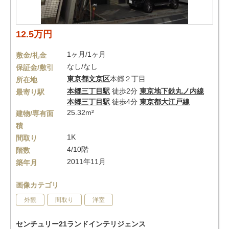
12.5万円
1ヶ月/1ヶ月
敷金/礼金
なし/なし
保証金/敷引
東京都
文京区
本郷２丁目
所在地
本郷三丁目駅
徒歩2分
東京地下鉄丸ノ内線
最寄り駅
本郷三丁目駅
徒歩4分
東京都大江戸線
25.32m²
建物/専有面
積
1K
間取り
4/10階
階数
2011年11月
築年月
画像カテゴリ
外観
間取り
洋室
センチュリー21ランドインテリジェンス