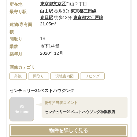
東京都
文京区
白山２丁目
所在地
白山駅
徒歩8分
東京都三田線
最寄り駅
春日駅
徒歩12分
東京都大江戸線
21.05m²
建物/専有面
積
1R
間取り
地下1/4階
階数
2020年12月
築年月
画像カテゴリ
外観
間取り
現地案内図
リビング
センチュリー21ベストハウジング
物件担当者コメント
センチュリー21ベストハウジング神楽坂店
物件を詳しく見る