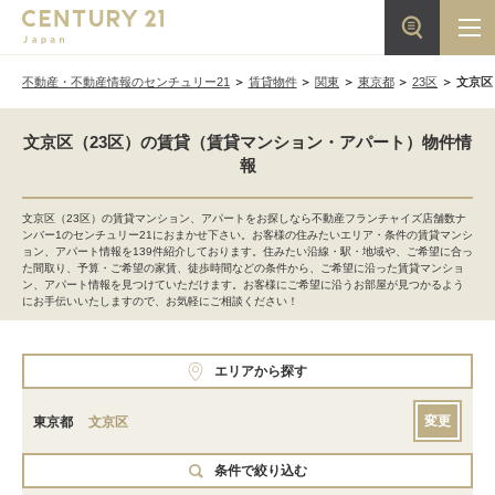
不動産・不動産情報のセンチュリー21
賃貸物件
関東
東京都
23区
文京区
文京区（23区）の賃貸（賃貸マンション・アパート）物件情
報
文京区（23区）の賃貸マンション、アパートをお探しなら不動産フランチャイズ店舗数ナ
ンバー1のセンチュリー21におまかせ下さい。お客様の住みたいエリア・条件の賃貸マンシ
ョン、アパート情報を139件紹介しております。住みたい沿線・駅・地域や、ご希望に合っ
た間取り、予算・ご希望の家賃、徒歩時間などの条件から、ご希望に沿った賃貸マンショ
ン、アパート情報を見つけていただけます。お客様にご希望に沿うお部屋が見つかるよう
にお手伝いいたしますので、お気軽にご相談ください！
エリアから探す
変更
東京都
文京区
条件で絞り込む