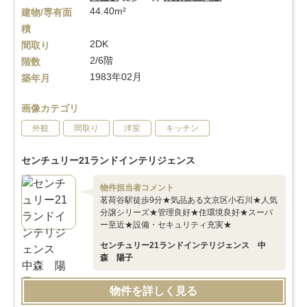
44.40m²
建物/専有面
積
2DK
間取り
2/6階
階数
1983年02月
築年月
画像カテゴリ
外観
間取り
洋室
キッチン
センチュリー21ランドインテリジェンス
物件担当者コメント
茗荷谷駅徒歩9分★気品ある文京区小石川★人気
分譲シリーズ★管理良好★住環境良好★スーパ
ー至近★設備・セキュリティ充実★
センチュリー21ランドインテリジェンス 中
森 陽子
物件を詳しく見る