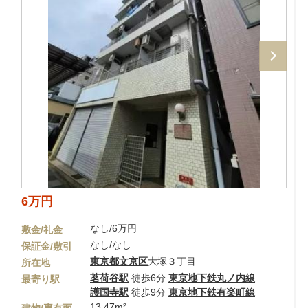
6万円
なし/6万円
敷金/礼金
なし/なし
保証金/敷引
東京都
文京区
大塚３丁目
所在地
茗荷谷駅
徒歩6分
東京地下鉄丸ノ内線
最寄り駅
護国寺駅
徒歩9分
東京地下鉄有楽町線
13.47m²