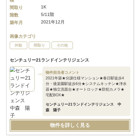
積
1K
間取り
5/11階
階数
2021年12月
築年月
画像カテゴリ
外観
間取り
その他
センチュリー21ランドインテリジェンス
物件担当者コメント
2021年築★分譲仕様マンション★春日駅徒歩4
分・後楽園駅徒歩6分★システムキッチン★浄水
器★独立洗面台★オートロック★防犯カメラ★
宅配BOX★
センチュリー21ランドインテリジェンス 中
森 陽子
物件を詳しく見る