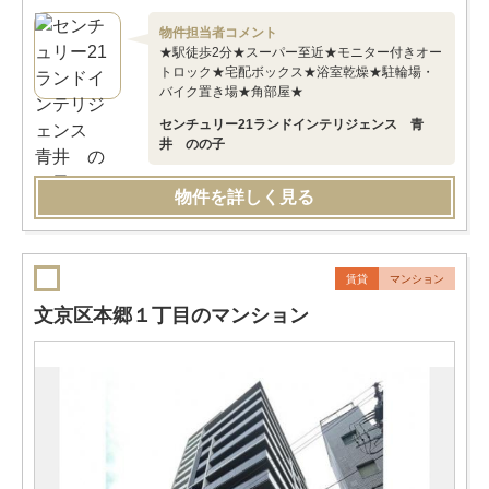
物件担当者コメント
★駅徒歩2分★スーパー至近★モニター付きオー
トロック★宅配ボックス★浴室乾燥★駐輪場・
バイク置き場★角部屋★
センチュリー21ランドインテリジェンス 青
井 のの子
物件を詳しく見る
賃貸
マンション
文京区本郷１丁目のマンション