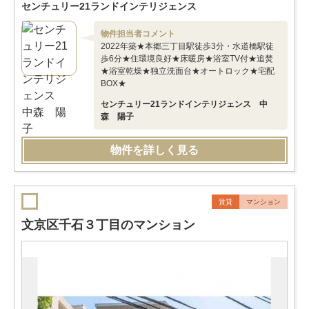
センチュリー21ランドインテリジェンス
物件担当者コメント
2022年築★本郷三丁目駅徒歩3分・水道橋駅徒
歩6分★住環境良好★床暖房★浴室TV付★追焚
★浴室乾燥★独立洗面台★オートロック★宅配
BOX★
センチュリー21ランドインテリジェンス 中
森 陽子
物件を詳しく見る
賃貸
マンション
文京区千石３丁目のマンション