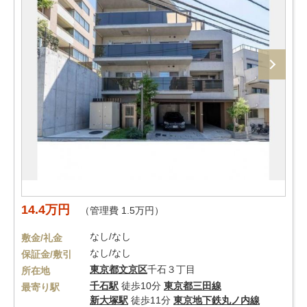
14.4万円
（管理費 1.5万円）
なし/なし
敷金/礼金
なし/なし
保証金/敷引
東京都
文京区
千石３丁目
所在地
千石駅
徒歩10分
東京都三田線
最寄り駅
新大塚駅
徒歩11分
東京地下鉄丸ノ内線