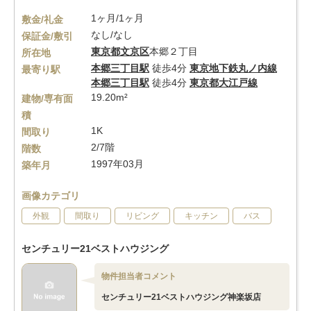
1ヶ月/1ヶ月
敷金/礼金
なし/なし
保証金/敷引
東京都
文京区
本郷２丁目
所在地
本郷三丁目駅
徒歩4分
東京地下鉄丸ノ内線
最寄り駅
本郷三丁目駅
徒歩4分
東京都大江戸線
19.20m²
建物/専有面
積
1K
間取り
2/7階
階数
1997年03月
築年月
画像カテゴリ
外観
間取り
リビング
キッチン
バス
センチュリー21ベストハウジング
物件担当者コメント
センチュリー21ベストハウジング神楽坂店