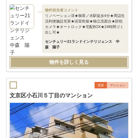
物件担当者コメント
リノベーション済★御茶ノ水駅徒歩4分★周辺生
活利便施設充実★浴室乾燥★独立洗面台★防犯
カメラ★オートロック★宅配BOX★24時間ゴミ
出し可★
センチュリー21ランドインテリジェンス 中
森 陽子
物件を詳しく見る
賃貸
マンション
文京区小石川５丁目のマンション