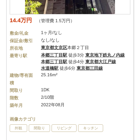
14.4万円
（管理費 1.5万円）
1ヶ月/なし
敷金/礼金
なし/なし
保証金/敷引
東京都
文京区
本郷２丁目
所在地
本郷三丁目駅
徒歩3分
東京地下鉄丸ノ内線
最寄り駅
本郷三丁目駅
徒歩4分
東京都大江戸線
水道橋駅
徒歩6分
東京都三田線
25.16m²
建物/専有面
積
1DK
間取り
2/10階
階数
2022年08月
築年月
画像カテゴリ
外観
間取り
リビング
キッチン