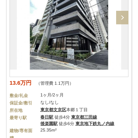
13.6万円
（管理費 1.1万円）
1ヶ月/2ヶ月
敷金/礼金
なし/なし
保証金/敷引
東京都
文京区
本郷１丁目
所在地
春日駅
徒歩4分
東京都三田線
最寄り駅
後楽園駅
徒歩6分
東京地下鉄丸ノ内線
25.35m²
建物/専有面