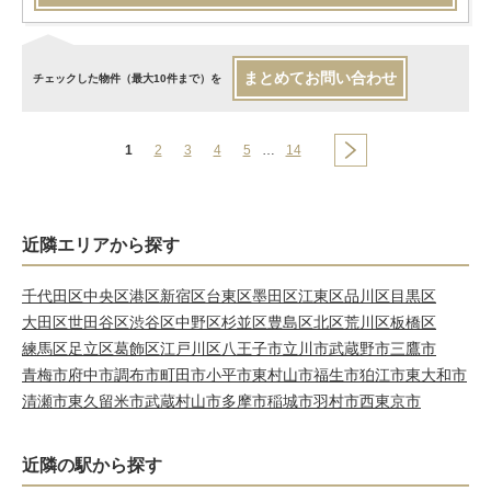
まとめてお問い合わせ
チェックした物件（最大10件まで）を
1
2
3
4
5
…
14
近隣エリアから探す
千代田区
中央区
港区
新宿区
台東区
墨田区
江東区
品川区
目黒区
大田区
世田谷区
渋谷区
中野区
杉並区
豊島区
北区
荒川区
板橋区
練馬区
足立区
葛飾区
江戸川区
八王子市
立川市
武蔵野市
三鷹市
青梅市
府中市
調布市
町田市
小平市
東村山市
福生市
狛江市
東大和市
清瀬市
東久留米市
武蔵村山市
多摩市
稲城市
羽村市
西東京市
近隣の駅から探す