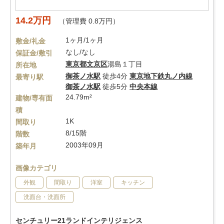
14.2万円
（管理費 0.8万円）
1ヶ月/1ヶ月
敷金/礼金
なし/なし
保証金/敷引
東京都
文京区
湯島１丁目
所在地
御茶ノ水駅
徒歩4分
東京地下鉄丸ノ内線
最寄り駅
御茶ノ水駅
徒歩5分
中央本線
24.79m²
建物/専有面
積
1K
間取り
8/15階
階数
2003年09月
築年月
画像カテゴリ
外観
間取り
洋室
キッチン
洗面台・洗面所
センチュリー21ランドインテリジェンス