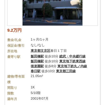
9.2万円
1ヶ月/1ヶ月
敷金/礼金
なし/なし
保証金/敷引
東京都
文京区
春日１丁目
所在地
飯田橋駅
徒歩10分
総武・中央緩行線
最寄り駅
飯田橋駅
徒歩10分
東京地下鉄東西線
後楽園駅
徒歩8分
東京地下鉄丸ノ内線
春日駅
徒歩10分
東京都三田線
21.05m²
建物/専有面
積
1K
間取り
5/10階
階数
2001年07月
築年月