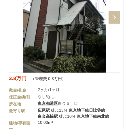
3.8万円
（管理費 0.3万円）
2ヶ月/1ヶ月
敷金/礼金
なし/なし
保証金/敷引
東京都
港区
白金５丁目
所在地
広尾駅
徒歩13分
東京地下鉄日比谷線
最寄り駅
白金高輪駅
徒歩10分
東京地下鉄南北線
10.00m²
建物/専有面