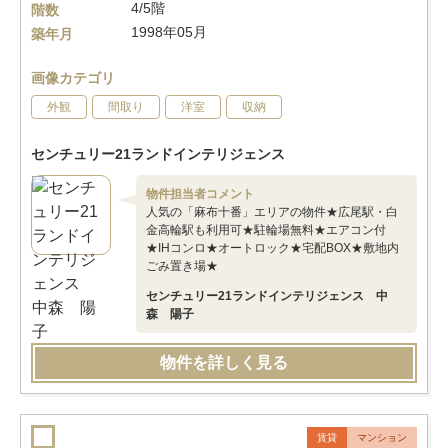
4/5階
階数
1998年05月
築年月
画像カテゴリ
外観
間取り
洋室
収納
センチュリー21ランドインテリジェンス
物件担当者コメント
人気の「麻布十番」エリアの物件★広尾駅・白
金高輪駅も利用可★駐輪場無料★エアコン付
★IHコンロ★オートロック★宅配BOX★敷地内
ごみ置き場★
センチュリー21ランドインテリジェンス 中
森 陽子
物件を詳しく見る
賃貸
マンション