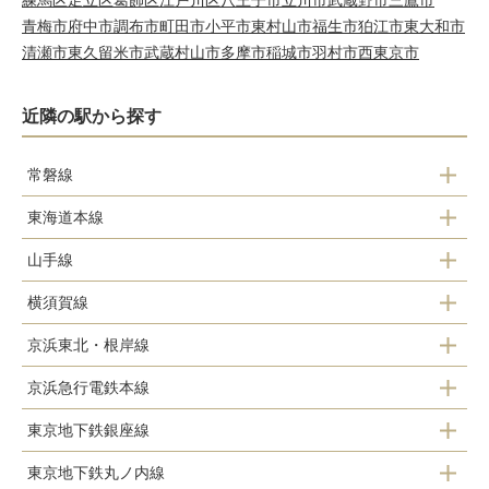
練馬区
足立区
葛飾区
江戸川区
八王子市
立川市
武蔵野市
三鷹市
青梅市
府中市
調布市
町田市
小平市
東村山市
福生市
狛江市
東大和市
清瀬市
東久留米市
武蔵村山市
多摩市
稲城市
羽村市
西東京市
近隣の駅から探す
常磐線
東海道本線
品川駅
山手線
新橋駅
新橋駅
横須賀線
新橋駅
品川駅
京浜東北・根岸線
新橋駅
浜松町駅
京浜急行電鉄本線
新橋駅
品川駅
田町駅
東京地下鉄銀座線
泉岳寺駅
浜松町駅
高輪ゲートウェイ駅
東京地下鉄丸ノ内線
新橋駅
品川駅
田町駅