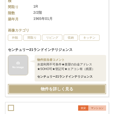
積
1R
間取り
2/2階
階数
1965年01月
築年月
画像カテゴリ
外観
間取り
リビング
収納
キッチン
センチュリー21ランドインテリジェンス
物件担当者コメント
水道利用不可条件★羨望の白金アドレス
★SOHO可★登記可★エアコン有（残置）
センチュリー21ランドインテリジェンス
物件を詳しく見る
賃貸
マンション