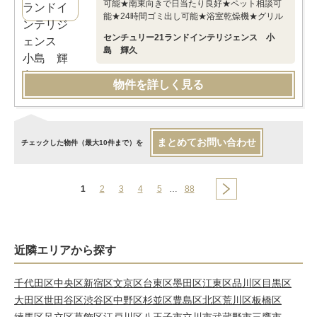
可能★南東向きで日当たり良好★ペット相談可
能★24時間ゴミ出し可能★浴室乾燥機★グリル
センチュリー21ランドインテリジェンス 小
島 輝久
物件を詳しく見る
まとめてお問い合わせ
チェックした物件（最大10件まで）を
1
2
3
4
5
…
88
近隣エリアから探す
千代田区
中央区
新宿区
文京区
台東区
墨田区
江東区
品川区
目黒区
大田区
世田谷区
渋谷区
中野区
杉並区
豊島区
北区
荒川区
板橋区