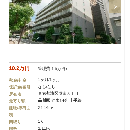
10.2万円
（管理費 1.5万円）
1ヶ月/1ヶ月
敷金/礼金
なし/なし
保証金/敷引
東京都
港区
港南３丁目
所在地
品川駅
徒歩14分
山手線
最寄り駅
24.14m²
建物/専有面
積
1K
間取り
2/11階
階数