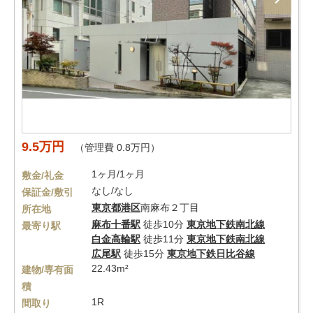
9.5万円
（管理費 0.8万円）
1ヶ月/1ヶ月
敷金/礼金
なし/なし
保証金/敷引
東京都
港区
南麻布２丁目
所在地
麻布十番駅
徒歩10分
東京地下鉄南北線
最寄り駅
白金高輪駅
徒歩11分
東京地下鉄南北線
広尾駅
徒歩15分
東京地下鉄日比谷線
22.43m²
建物/専有面
積
1R
間取り