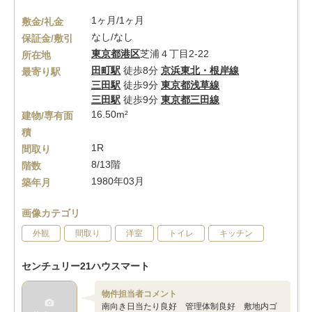
1ヶ月/1ヶ月
敷金/礼金
なし/なし
保証金/敷引
東京都
港区
芝浦４丁目2-22
所在地
田町駅
徒歩8分
京浜東北・根岸線
最寄り駅
三田駅
徒歩9分
東京都浅草線
三田駅
徒歩9分
東京都三田線
16.50m²
建物/専有面
積
1R
間取り
8/13階
階数
1980年03月
築年月
画像カテゴリ
外観
間取り
洋室
トイレ
キッチン
センチュリー21ハウスマート
物件担当者コメント
南向き日当たり良好 管理体制良好 敷地内ゴ