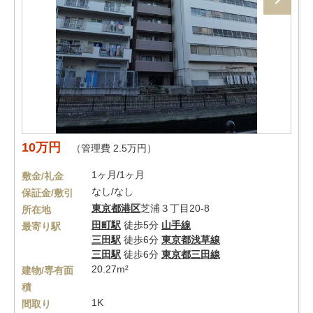
10万円
（管理費 2.5万円）
1ヶ月/1ヶ月
敷金/礼金
なし/なし
保証金/敷引
東京都
港区
芝浦３丁目20-8
所在地
田町駅
徒歩5分
山手線
最寄り駅
三田駅
徒歩6分
東京都浅草線
三田駅
徒歩6分
東京都三田線
20.27m²
建物/専有面
積
1K
間取り