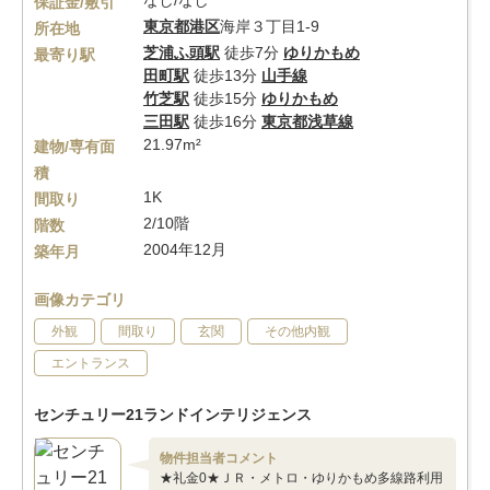
なし/なし
保証金/敷引
東京都
港区
海岸３丁目1-9
所在地
芝浦ふ頭駅
徒歩7分
ゆりかもめ
最寄り駅
田町駅
徒歩13分
山手線
竹芝駅
徒歩15分
ゆりかもめ
三田駅
徒歩16分
東京都浅草線
21.97m²
建物/専有面
積
1K
間取り
2/10階
階数
2004年12月
築年月
画像カテゴリ
外観
間取り
玄関
その他内観
エントランス
センチュリー21ランドインテリジェンス
物件担当者コメント
★礼金0★ＪＲ・メトロ・ゆりかもめ多線路利用