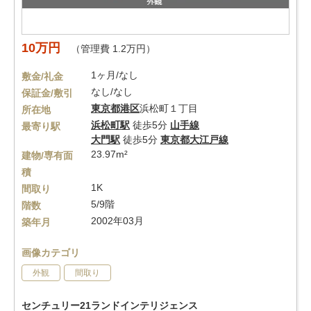
10万円
（管理費 1.2万円）
1ヶ月/なし
敷金/礼金
なし/なし
保証金/敷引
東京都
港区
浜松町１丁目
所在地
浜松町駅
徒歩5分
山手線
最寄り駅
大門駅
徒歩5分
東京都大江戸線
23.97m²
建物/専有面
積
1K
間取り
5/9階
階数
2002年03月
築年月
画像カテゴリ
外観
間取り
センチュリー21ランドインテリジェンス