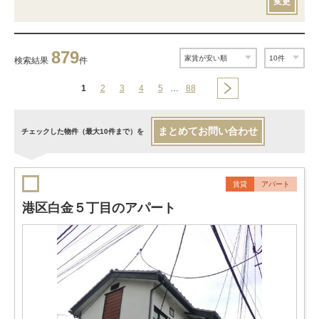
変更
879
検索結果
件
1
2
3
4
5
…
88
まとめてお問い合わせ
チェックした物件（最大10件まで）を
賃貸
アパート
港区白金５丁目のアパート