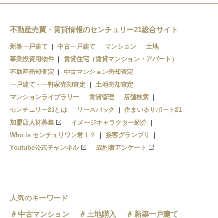
赤羽橋駅
日の出駅
麻布十番駅
不動産売買・賃貸情報のセンチュリー21総合サイト
芝浦ふ頭駅
新築一戸建て
中古一戸建て
マンション
土地
六本木駅
お台場海浜公園駅
事業投資用物件
賃貸住宅（賃貸マンション・アパート）
青山一丁目駅
不動産売却査定
台場駅
中古マンション売却査定
一戸建て・一軒家売却査定
土地売却査定
マンションライブラリー
賃貸管理
店舗検索
センチュリー21とは
リースバック
住まいるサポート21
加盟店人材募集
イメージキャラクター紹介
Who is センチュリワン君！？
接客グランプリ
Youtube公式チャンネル
成約者アンケート
人気のキーワード
中古マンション
土地購入
新築一戸建て