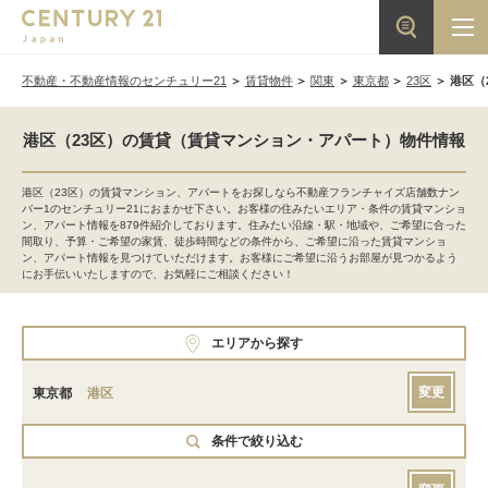
不動産・不動産情報のセンチュリー21
賃貸物件
関東
東京都
23区
港区（
港区（23区）の賃貸（賃貸マンション・アパート）物件情報
港区（23区）の賃貸マンション、アパートをお探しなら不動産フランチャイズ店舗数ナン
バー1のセンチュリー21におまかせ下さい。お客様の住みたいエリア・条件の賃貸マンショ
ン、アパート情報を879件紹介しております。住みたい沿線・駅・地域や、ご希望に合った
間取り、予算・ご希望の家賃、徒歩時間などの条件から、ご希望に沿った賃貸マンショ
ン、アパート情報を見つけていただけます。お客様にご希望に沿うお部屋が見つかるよう
にお手伝いいたしますので、お気軽にご相談ください！
エリアから探す
変更
東京都
港区
条件で絞り込む