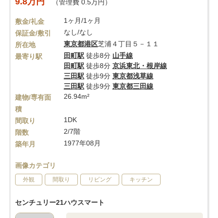
9.8万円
（管理費 0.5万円）
1ヶ月/1ヶ月
敷金/礼金
なし/なし
保証金/敷引
東京都
港区
芝浦４丁目５－１１
所在地
田町駅
徒歩8分
山手線
最寄り駅
田町駅
徒歩8分
京浜東北・根岸線
三田駅
徒歩9分
東京都浅草線
三田駅
徒歩9分
東京都三田線
26.94m²
建物/専有面
積
1DK
間取り
2/7階
階数
1977年08月
築年月
画像カテゴリ
外観
間取り
リビング
キッチン
センチュリー21ハウスマート