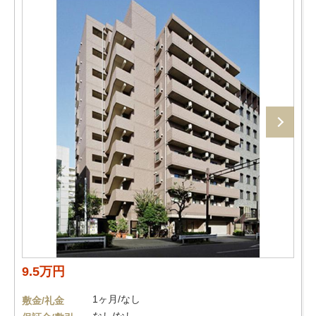
9.5万円
1ヶ月/なし
敷金/礼金