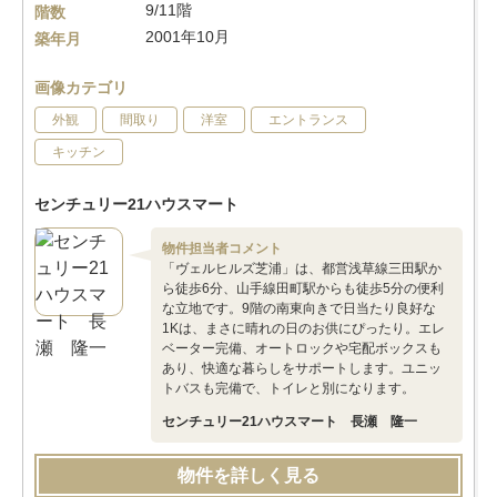
9/11階
階数
2001年10月
築年月
画像カテゴリ
外観
間取り
洋室
エントランス
キッチン
センチュリー21ハウスマート
物件担当者コメント
「ヴェルヒルズ芝浦」は、都営浅草線三田駅か
ら徒歩6分、山手線田町駅からも徒歩5分の便利
な立地です。9階の南東向きで日当たり良好な
1Kは、まさに晴れの日のお供にぴったり。エレ
ベーター完備、オートロックや宅配ボックスも
あり、快適な暮らしをサポートします。ユニッ
トバスも完備で、トイレと別になります。
センチュリー21ハウスマート 長瀬 隆一
物件を詳しく見る