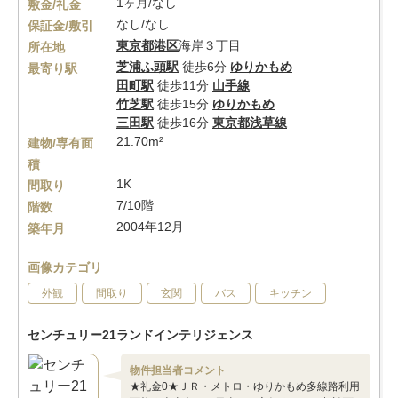
1ヶ月/なし
敷金/礼金
なし/なし
保証金/敷引
東京都
港区
海岸３丁目
所在地
芝浦ふ頭駅
徒歩6分
ゆりかもめ
最寄り駅
田町駅
徒歩11分
山手線
竹芝駅
徒歩15分
ゆりかもめ
三田駅
徒歩16分
東京都浅草線
21.70m²
建物/専有面
積
1K
間取り
7/10階
階数
2004年12月
築年月
画像カテゴリ
外観
間取り
玄関
バス
キッチン
センチュリー21ランドインテリジェンス
物件担当者コメント
★礼金0★ＪＲ・メトロ・ゆりかもめ多線路利用