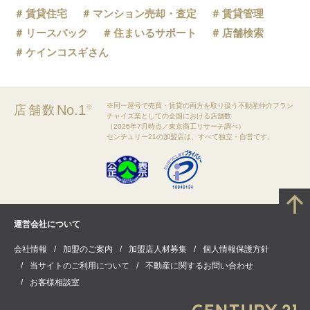
賃貸住宅
マンション売却・査定
賃貸管理
リースバック
住まいるサポート
店舗検索
ケインコスギさん
※同一屋号で売買・賃貸の両方を取り扱う不動産仲介フラン
No.1
店舗数
※
チャイズ業としての全国における店舗数
（2026年7月時点／東京商工リサーチ調べ）
センチュリー21の加盟店は、すべて独立・自営です。
運営会社について
会社情報
加盟のご案内
加盟店人材募集
個人情報保護方針
当サイトのご利用について
不動産に関するお問い合わせ
お客様相談室