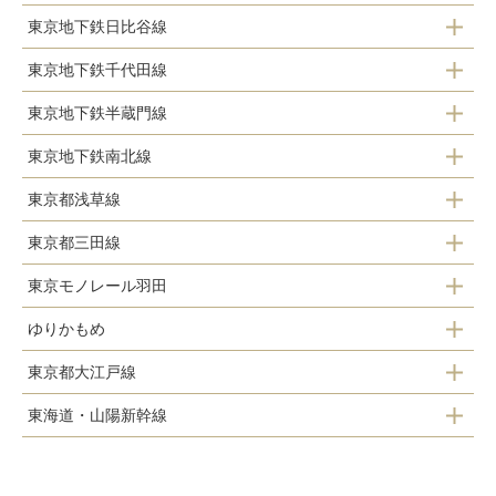
品川駅
東京地下鉄日比谷線
赤坂見附駅
虎ノ門駅
高輪ゲートウェイ駅
東京地下鉄千代田線
虎ノ門ヒルズ駅
赤坂見附駅
品川駅
東京地下鉄半蔵門線
赤坂駅
神谷町駅
青山一丁目駅
東京地下鉄南北線
表参道駅
乃木坂駅
六本木駅
外苑前駅
東京都浅草線
白金台駅
青山一丁目駅
表参道駅
広尾駅
表参道駅
東京都三田線
新橋駅
白金高輪駅
東京モノレール羽田
御成門駅
大門駅
麻布十番駅
ゆりかもめ
モノレール浜松町駅
芝公園駅
三田駅
六本木一丁目駅
東京都大江戸線
新橋駅
三田駅
泉岳寺駅
東海道・山陽新幹線
汐留駅
汐留駅
白金高輪駅
高輪台駅
品川駅
大門駅
竹芝駅
白金台駅