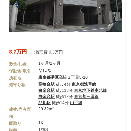
8.7万円
（管理費 0.3万円）
1ヶ月/1ヶ月
敷金/礼金
なし/なし
保証金/敷引
東京都
港区
高輪３丁目5-10
所在地
高輪台駅
徒歩4分
東京都浅草線
最寄り駅
白金台駅
徒歩13分
東京地下鉄南北線
白金台駅
徒歩13分
東京都三田線
品川駅
徒歩14分
山手線
20.32m²
建物/専有面
積
1K
間取り
1/3階
階数