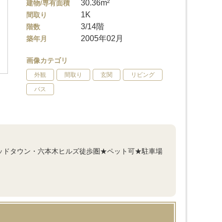
30.36m²
建物/専有面積
1K
間取り
3/14階
階数
2005年02月
築年月
画像カテゴリ
外観
間取り
玄関
リビング
バス
ミッドタウン・六本木ヒルズ徒歩圏★ペット可★駐車場