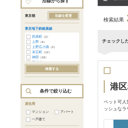
沿線から探す
東京都
沿線を変更
検索結果
東京地下鉄銀座線
田原町
（2）
チェックし
上野
（4）
上野広小路
（2）
末広町
（12）
神田
（16）
三越前
（23）
日本橋
（42）
検索する
京橋
（19）
銀座
（24）
新橋
（44）
港区
虎ノ門
（24）
条件で絞り込む
溜池山王
（43）
赤坂見附
（44）
ペット可人
青山一丁目
居住用
（20）
ッシュなラ
外苑前
（31）
マンション
アパート
表参道
（129）
渋谷
一戸建て
（354）