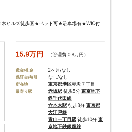
本木ヒルズ徒歩圏★ペット可★駐車場有★WIC付
15.9万円
（管理費 0.8万円）
2ヶ月/なし
敷金/礼金
なし/なし
保証金/敷引
東京都
港区
赤坂７丁目
所在地
赤坂駅
徒歩5分
東京地下
最寄り駅
鉄千代田線
六本木駅
徒歩8分
東京都
大江戸線
青山一丁目駅
徒歩10分
東
京地下鉄銀座線