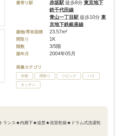
赤坂駅
徒歩8分
東京地下
最寄り駅
鉄千代田線
青山一丁目駅
徒歩10分
東
京地下鉄銀座線
23.57m²
建物/専有面積
1K
間取り
3/5階
階数
2004年05月
築年月
画像カテゴリ
外観
間取り
リビング
バス
キッチン
トランス★内廊下★追焚★浴室乾燥★ドラム式洗濯乾