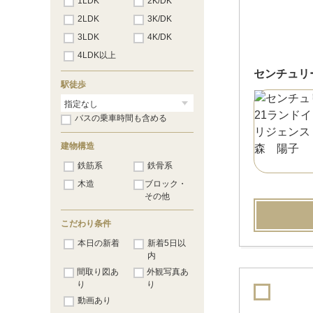
1LDK
2K/DK
2LDK
3K/DK
3LDK
4K/DK
4LDK以上
センチュリ
駅徒歩
バスの乗車時間も含める
建物構造
鉄筋系
鉄骨系
木造
ブロック・
その他
こだわり条件
本日の新着
新着5日以
内
間取り図あ
外観写真あ
り
り
動画あり