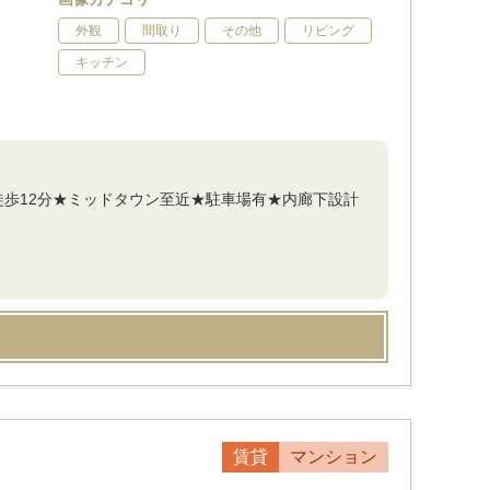
外観
間取り
その他
リビング
キッチン
徒歩12分★ミッドタウン至近★駐車場有★内廊下設計
賃貸
マンション