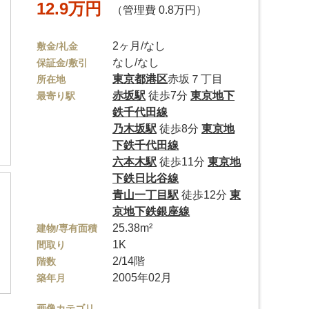
12.9万円
（管理費 0.8万円）
2ヶ月/なし
敷金/礼金
なし/なし
保証金/敷引
東京都
港区
赤坂７丁目
所在地
赤坂駅
徒歩7分
東京地下
最寄り駅
鉄千代田線
乃木坂駅
徒歩8分
東京地
下鉄千代田線
六本木駅
徒歩11分
東京地
下鉄日比谷線
青山一丁目駅
徒歩12分
東
京地下鉄銀座線
25.38m²
建物/専有面積
1K
間取り
2/14階
階数
2005年02月
築年月
画像カテゴリ