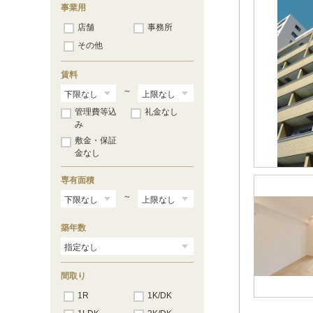
事業用
店舗
事務所
その他
賃料
～
管理費等込
礼金なし
み
敷金・保証
金なし
専有面積
～
築年数
間取り
1R
1K/DK