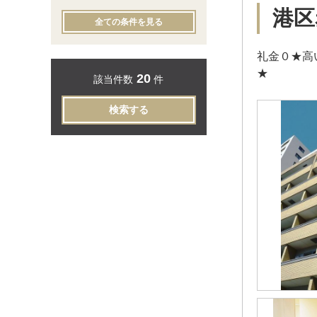
港区
全ての条件を見る
礼金０★高
★
20
該当件数
件
検索する