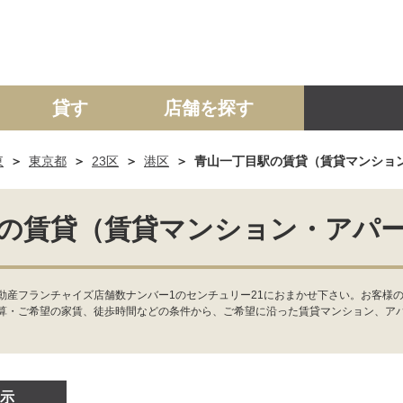
貸す
店舗を探す
東
東京都
23区
港区
青山一丁目駅の賃貸（賃貸マンショ
建て
マンション
土地
事業投資用
の賃貸（賃貸マンション・アパ
動産フランチャイズ店舗数ナンバー1のセンチュリー21におまかせ下さい。お客様の
算・ご希望の家賃、徒歩時間などの条件から、ご希望に沿った賃貸マンション、ア
示