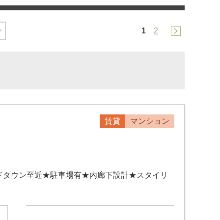
1
2
賃貸
マンション
ドタウン至近★駐車場有★内廊下設計★スタイリ