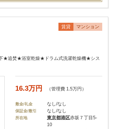
賃貸
マンション
下★追焚★浴室乾燥★ドラム式洗濯乾燥機★シス
16.3万円
（管理費 1.5万円）
なし/なし
敷金/礼金
なし/なし
保証金/敷引
東京都
港区
赤坂７丁目5-
所在地
10