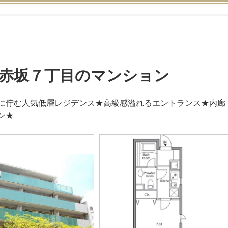
赤坂７丁目のマンション
に佇む人気低層レジデンス★高級感溢れるエントランス★内廊
ン★