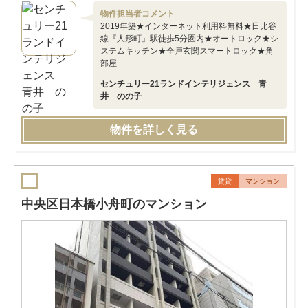
物件担当者コメント
2019年築★インターネット利用料無料★日比谷
線『人形町』駅徒歩5分圏内★オートロック★シ
ステムキッチン★全戸玄関スマートロック★角
部屋
センチュリー21ランドインテリジェンス 青
井 のの子
物件を詳しく見る
賃貸
マンション
中央区日本橋小舟町のマンション