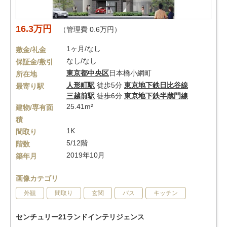
16.3万円
（管理費 0.6万円）
1ヶ月/なし
敷金/礼金
なし/なし
保証金/敷引
東京都
中央区
日本橋小網町
所在地
人形町駅
徒歩5分
東京地下鉄日比谷線
最寄り駅
三越前駅
徒歩6分
東京地下鉄半蔵門線
25.41m²
建物/専有面
積
1K
間取り
5/12階
階数
2019年10月
築年月
画像カテゴリ
外観
間取り
玄関
バス
キッチン
センチュリー21ランドインテリジェンス