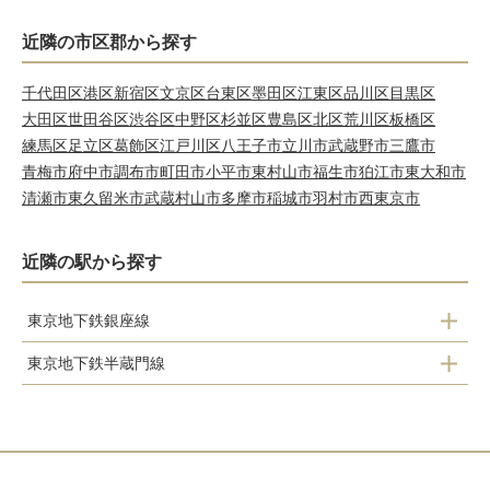
近隣の市区郡から探す
千代田区
港区
新宿区
文京区
台東区
墨田区
江東区
品川区
目黒区
大田区
世田谷区
渋谷区
中野区
杉並区
豊島区
北区
荒川区
板橋区
練馬区
足立区
葛飾区
江戸川区
八王子市
立川市
武蔵野市
三鷹市
青梅市
府中市
調布市
町田市
小平市
東村山市
福生市
狛江市
東大和市
清瀬市
東久留米市
武蔵村山市
多摩市
稲城市
羽村市
西東京市
近隣の駅から探す
東京地下鉄銀座線
東京地下鉄半蔵門線
上野広小路
九段下
末広町
神保町
神田