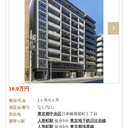
16.9万円
1ヶ月/1ヶ月
敷金/礼金
なし/なし
保証金/敷引
東京都
中央区
日本橋堀留町１丁目
所在地
人形町駅
徒歩5分
東京地下鉄日比谷線
最寄り駅
人形町駅
徒歩5分
東京都浅草線