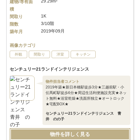
29.29m²
建物/専有面
積
1K
間取り
3/10階
階数
2019年09月
築年月
画像カテゴリ
外観
間取り
洋室
キッチン
センチュリー21ランドインテリジェンス
物件担当者コメント
2019年築★新日本橋駅徒歩3分★三越前駅・小
伝馬町駅徒歩6分★周辺生活利便施設充実★ネッ
ト無料★浴室乾燥★洗面所独立★オートロック
★宅配BOX★
センチュリー21ランドインテリジェンス 青
井 のの子
物件を詳しく見る