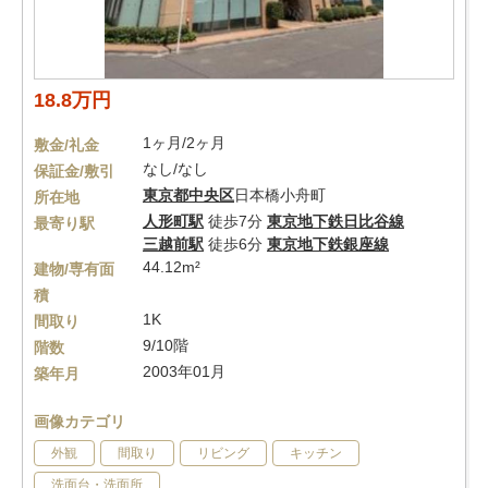
18.8万円
1ヶ月/2ヶ月
敷金/礼金
なし/なし
保証金/敷引
東京都
中央区
日本橋小舟町
所在地
人形町駅
徒歩7分
東京地下鉄日比谷線
最寄り駅
三越前駅
徒歩6分
東京地下鉄銀座線
44.12m²
建物/専有面
積
1K
間取り
9/10階
階数
2003年01月
築年月
画像カテゴリ
外観
間取り
リビング
キッチン
洗面台・洗面所