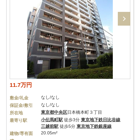
11.7万円
なし/なし
敷金/礼金
なし/なし
保証金/敷引
東京都
中央区
日本橋本町３丁目
所在地
小伝馬町駅
徒歩3分
東京地下鉄日比谷線
最寄り駅
三越前駅
徒歩5分
東京地下鉄銀座線
20.05m²
建物/専有面