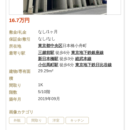
16.7万円
なし/1ヶ月
敷金/礼金
なし/なし
保証金/敷引
東京都
中央区
日本橋小舟町
所在地
三越前駅
徒歩6分
東京地下鉄銀座線
最寄り駅
新日本橋駅
徒歩3分
総武本線
小伝馬町駅
徒歩6分
東京地下鉄日比谷線
29.29m²
建物/専有面
積
1K
間取り
5/10階
階数
2019年09月
築年月
画像カテゴリ
外観
間取り
洋室
キッチン