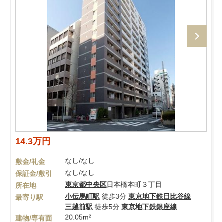
14.3万円
なし/なし
敷金/礼金
なし/なし
保証金/敷引
東京都
中央区
日本橋本町３丁目
所在地
小伝馬町駅
徒歩3分
東京地下鉄日比谷線
最寄り駅
三越前駅
徒歩5分
東京地下鉄銀座線
20.05m²
建物/専有面