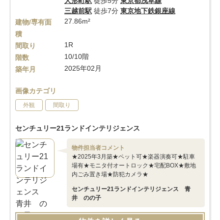
人形町駅
徒歩5分
東京都浅草線
三越前駅
徒歩7分
東京地下鉄銀座線
27.86m²
建物/専有面
積
1R
間取り
10/10階
階数
2025年02月
築年月
画像カテゴリ
外観
間取り
センチュリー21ランドインテリジェンス
物件担当者コメント
★2025年3月築★ペット可★楽器演奏可★駐車
場有★モニタ付オートロック★宅配BOX★敷地
内ごみ置き場★防犯カメラ★
センチュリー21ランドインテリジェンス 青
井 のの子