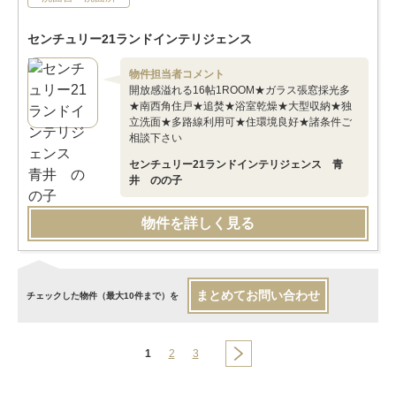
センチュリー21ランドインテリジェンス
物件担当者コメント
開放感溢れる16帖1ROOM★ガラス張窓採光多
★南西角住戸★追焚★浴室乾燥★大型収納★独
立洗面★多路線利用可★住環境良好★諸条件ご
相談下さい
センチュリー21ランドインテリジェンス 青
井 のの子
物件を詳しく見る
まとめてお問い合わせ
チェックした物件（最大10件まで）を
1
2
3