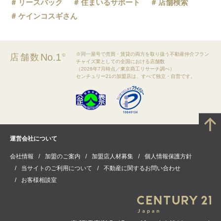
リースバック
住まいるサポート
店舗検索
ケインコスギさん
※同一屋号で売買・賃貸の両方を取り扱う不動産仲介フラン
No.1
店舗数
※
チャイズ業としての全国における店舗数
（2026年7月時点／東京商工リサーチ調べ）
センチュリー21の加盟店は、すべて独立・自営です。
運営会社について
会社情報
加盟のご案内
加盟店人材募集
個人情報保護方針
当サイトのご利用について
不動産に関するお問い合わせ
お客様相談室