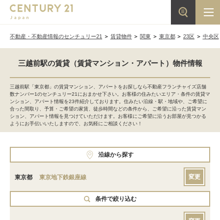
不動産・不動産情報のセンチュリー21
賃貸物件
関東
東京都
23区
中央区
三越前駅の賃貸（賃貸マンション・アパート）物件情報
三越前駅「東京都」の賃貸マンション、アパートをお探しなら不動産フランチャイズ店舗
数ナンバー1のセンチュリー21におまかせ下さい。お客様の住みたいエリア・条件の賃貸マ
ンション、アパート情報を23件紹介しております。住みたい沿線・駅・地域や、ご希望に
合った間取り、予算・ご希望の家賃、徒歩時間などの条件から、ご希望に沿った賃貸マン
ション、アパート情報を見つけていただけます。お客様にご希望に沿うお部屋が見つかる
ようにお手伝いいたしますので、お気軽にご相談ください！
沿線から探す
変更
東京都
東京地下鉄銀座線
条件で絞り込む