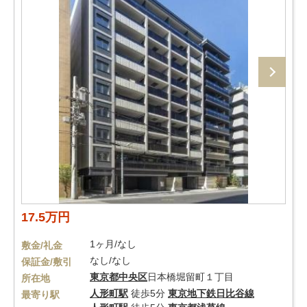
17.5万円
1ヶ月/なし
敷金/礼金
なし/なし
保証金/敷引
東京都
中央区
日本橋堀留町１丁目
所在地
人形町駅
徒歩5分
東京地下鉄日比谷線
最寄り駅