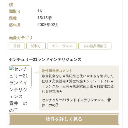
積
1K
間取り
15/15階
階数
2005年02月
築年月
画像カテゴリ
外観
間取り
エントランス
その他共用部分
センチュリー21ランドインテリジェンス
物件担当者コメント
敷金礼金なし★防犯性と使いやすさを追求した
仕様★充実設備★浴室乾燥★シャワートイレ★
トランクルーム有★東京駅徒歩圏★利便性に優
れる好立地★
センチュリー21ランドインテリジェンス 青
井 のの子
物件を詳しく見る