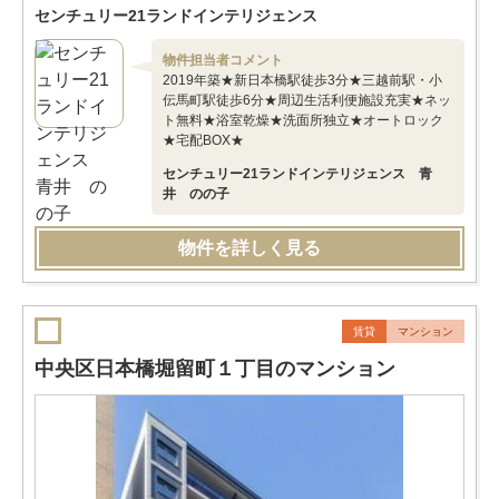
センチュリー21ランドインテリジェンス
物件担当者コメント
2019年築★新日本橋駅徒歩3分★三越前駅・小
伝馬町駅徒歩6分★周辺生活利便施設充実★ネッ
ト無料★浴室乾燥★洗面所独立★オートロック
★宅配BOX★
センチュリー21ランドインテリジェンス 青
井 のの子
物件を詳しく見る
賃貸
マンション
中央区日本橋堀留町１丁目のマンション