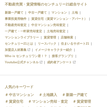
三越前
大手町
不動産売買・賃貸情報のセンチュリー21総合サイト
日本橋
三越前
新築一戸建て
中古一戸建て
マンション
土地
事業投資用物件
水天宮前
賃貸住宅（賃貸マンション・アパート）
京橋
不動産売却査定
中古マンション売却査定
清澄白河
銀座
一戸建て・一軒家売却査定
土地売却査定
マンションライブラリー
賃貸管理
店舗検索
住吉
センチュリー21とは
リースバック
住まいるサポート21
加盟店人材募集
イメージキャラクター紹介
Who is センチュリワン君！？
接客グランプリ
Youtube公式チャンネル
成約者アンケート
人気のキーワード
中古マンション
土地購入
新築一戸建て
賃貸住宅
マンション売却・査定
賃貸管理