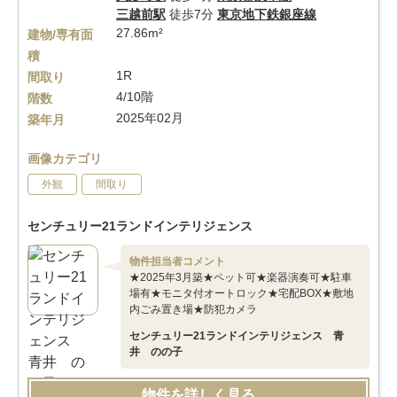
三越前駅
徒歩7分
東京地下鉄銀座線
27.86m²
建物/専有面
積
1R
間取り
4/10階
階数
2025年02月
築年月
画像カテゴリ
外観
間取り
センチュリー21ランドインテリジェンス
物件担当者コメント
★2025年3月築★ペット可★楽器演奏可★駐車
場有★モニタ付オートロック★宅配BOX★敷地
内ごみ置き場★防犯カメラ
センチュリー21ランドインテリジェンス 青
井 のの子
物件を詳しく見る