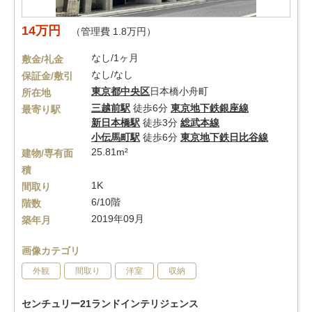
14万円
（管理費 1.8万円）
なし/1ヶ月
敷金/礼金
なし/なし
保証金/敷引
東京都
中央区
日本橋小舟町
所在地
三越前駅
徒歩6分
東京地下鉄銀座線
最寄り駅
新日本橋駅
徒歩3分
総武本線
小伝馬町駅
徒歩6分
東京地下鉄日比谷線
25.81m²
建物/専有面
積
1K
間取り
6/10階
階数
2019年09月
築年月
画像カテゴリ
外観
間取り
洋室
収納
センチュリー21ランドインテリジェンス