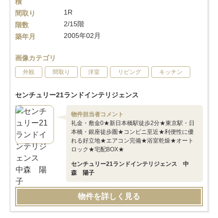
積
1R
間取り
2/15階
階数
2005年02月
築年月
画像カテゴリ
外観
間取り
洋室
リビング
キッチン
センチュリー21ランドインテリジェンス
物件担当者コメント
礼金・敷金0★新日本橋駅徒歩2分★東京駅・日
本橋・銀座徒歩圏★コンビニ至近★利便性に優
れる好立地★エアコン完備★浴室乾燥★オート
ロック★宅配BOX★
センチュリー21ランドインテリジェンス 中
森 陽子
物件を詳しく見る