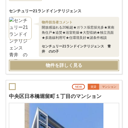
センチュリー21ランドインテリジェンス
物件担当者コメント
開放感溢れる20帖超★ガラス張窓採光多★東南
角住戸★追焚★浴室乾燥★大型収納★独立洗面
★多路線利用可★住環境良好★諸条件相談
センチュリー21ランドインテリジェンス 青
井 のの子
物件を詳しく見る
NEW
賃貸
マンション
中央区日本橋堀留町１丁目のマンション