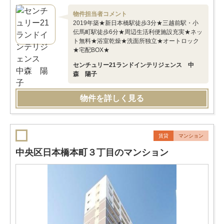
物件担当者コメント
2019年築★新日本橋駅徒歩3分★三越前駅・小
伝馬町駅徒歩6分★周辺生活利便施設充実★ネッ
ト無料★浴室乾燥★洗面所独立★オートロック
★宅配BOX★
センチュリー21ランドインテリジェンス 中
森 陽子
物件を詳しく見る
賃貸
マンション
中央区日本橋本町３丁目のマンション