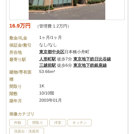
16.9万円
（管理費 1.2万円）
1ヶ月/1ヶ月
敷金/礼金
なし/なし
保証金/敷引
東京都
中央区
日本橋小舟町
所在地
人形町駅
徒歩7分
東京地下鉄日比谷線
最寄り駅
三越前駅
徒歩6分
東京地下鉄銀座線
53.66m²
建物/専有面
積
1K
間取り
10/10階
階数
2003年01月
築年月
画像カテゴリ
外観
間取り
洋室
キッチン
洗面台・洗面所