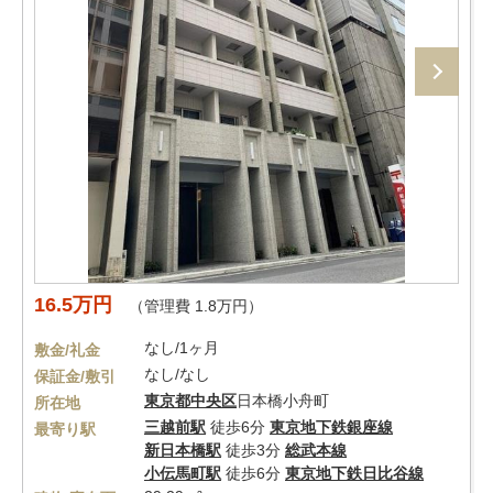
16.5万円
（管理費 1.8万円）
なし/1ヶ月
敷金/礼金
なし/なし
保証金/敷引
東京都
中央区
日本橋小舟町
所在地
三越前駅
徒歩6分
東京地下鉄銀座線
最寄り駅
新日本橋駅
徒歩3分
総武本線
小伝馬町駅
徒歩6分
東京地下鉄日比谷線