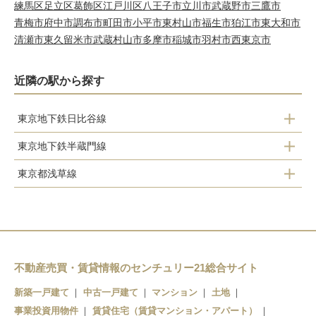
練馬区
足立区
葛飾区
江戸川区
八王子市
立川市
武蔵野市
三鷹市
青梅市
府中市
調布市
町田市
小平市
東村山市
福生市
狛江市
東大和市
清瀬市
東久留米市
武蔵村山市
多摩市
稲城市
羽村市
西東京市
近隣の駅から探す
東京地下鉄日比谷線
東京地下鉄半蔵門線
仲御徒町
東京都浅草線
神保町
秋葉原
蔵前
大手町
小伝馬町
人形町
浅草橋
三越前
茅場町
水天宮前
東日本橋
不動産売買・賃貸情報のセンチュリー21総合サイト
清澄白河
人形町
八丁堀
新築一戸建て
中古一戸建て
マンション
土地
事業投資用物件
日本橋
賃貸住宅（賃貸マンション・アパート）
住吉