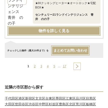
★IHクッキングヒーター★オートロック★宅配
BOX★
センチュリー21ランドインテリジェンス 青
井 のの子
物件を詳しく見る
まとめてお問い合わせ
チェックした物件（最大10件まで）を
1
2
3
4
5
…
17
近隣の市区郡から探す
千代田区
港区
新宿区
文京区
台東区
墨田区
江東区
品川区
目黒区
大田区
世田谷区
渋谷区
中野区
杉並区
豊島区
北区
荒川区
板橋区