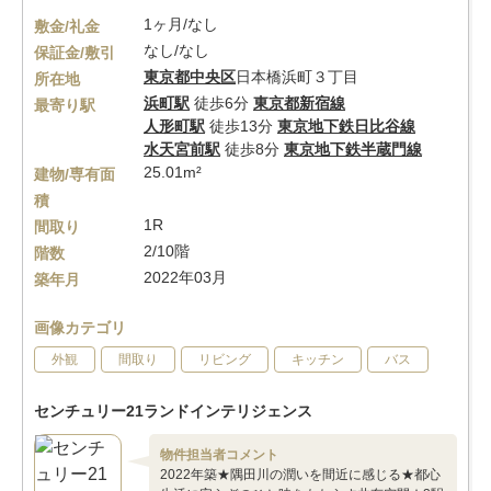
1ヶ月/なし
敷金/礼金
なし/なし
保証金/敷引
東京都
中央区
日本橋浜町３丁目
所在地
浜町駅
徒歩6分
東京都新宿線
最寄り駅
人形町駅
徒歩13分
東京地下鉄日比谷線
水天宮前駅
徒歩8分
東京地下鉄半蔵門線
25.01m²
建物/専有面
積
1R
間取り
2/10階
階数
2022年03月
築年月
画像カテゴリ
外観
間取り
リビング
キッチン
バス
センチュリー21ランドインテリジェンス
物件担当者コメント
2022年築★隅田川の潤いを間近に感じる★都心