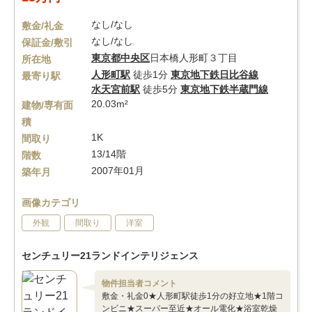
なし/なし
敷金/礼金
なし/なし
保証金/敷引
東京都
中央区
日本橋人形町３丁目
所在地
人形町駅
徒歩1分
東京地下鉄日比谷線
最寄り駅
水天宮前駅
徒歩5分
東京地下鉄半蔵門線
20.03m²
建物/専有面
積
1K
間取り
13/14階
階数
2007年01月
築年月
画像カテゴリ
外観
間取り
洋室
センチュリー21ランドインテリジェンス
物件担当者コメント
敷金・礼金0★人形町駅徒歩1分の好立地★1階コ
ンビニ★スーパー至近★オール電化★浴室乾燥