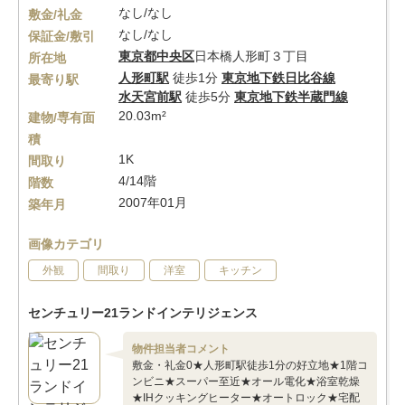
なし/なし
敷金/礼金
なし/なし
保証金/敷引
東京都
中央区
日本橋人形町３丁目
所在地
人形町駅
徒歩1分
東京地下鉄日比谷線
最寄り駅
水天宮前駅
徒歩5分
東京地下鉄半蔵門線
20.03m²
建物/専有面
積
1K
間取り
4/14階
階数
2007年01月
築年月
画像カテゴリ
外観
間取り
洋室
キッチン
センチュリー21ランドインテリジェンス
物件担当者コメント
敷金・礼金0★人形町駅徒歩1分の好立地★1階コ
ンビニ★スーパー至近★オール電化★浴室乾燥
★IHクッキングヒーター★オートロック★宅配