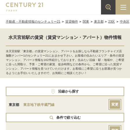
不動産・不動産情報のセンチュリー21
賃貸物件
関東
東京都
23区
中央区
水天宮前駅の賃貸（賃貸マンション・アパート）物件情報
水天宮前駅「東京都」の賃貸マンション、アパートをお探しなら不動産フランチャイズ店
舗数ナンバー1のセンチュリー21におまかせ下さい。お客様の住みたいエリア・条件の賃貸
マンション、アパート情報を162件紹介しております。住みたい沿線・駅・地域や、ご希望
に合った間取り、予算・ご希望の家賃、徒歩時間などの条件から、ご希望に沿った賃貸マ
ンション、アパート情報を見つけていただけます。お客様にご希望に沿うお部屋が見つか
るようにお手伝いいたしますので、お気軽にご相談ください！
沿線から探す
変更
東京都
東京地下鉄半蔵門線
条件で絞り込む