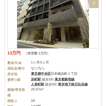
13万円
（管理費 1万円）
1ヶ月/1ヶ月
敷金/礼金
なし/なし
保証金/敷引
東京都
中央区
日本橋浜町１丁目
所在地
浜町駅
徒歩3分
東京都新宿線
最寄り駅
人形町駅
徒歩9分
東京地下鉄日比谷線
25.07m²
建物/専有面
積
1K
間取り