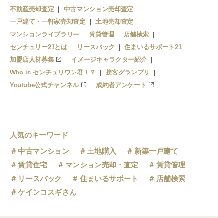
築地
不動産売却査定
中古マンション売却査定
宝町
錦糸町
一戸建て・一軒家売却査定
土地売却査定
マンションライブラリー
賃貸管理
店舗検索
東銀座
センチュリー21とは
リースバック
住まいるサポート21
加盟店人材募集
イメージキャラクター紹介
Who is センチュリワン君！？
接客グランプリ
Youtube公式チャンネル
成約者アンケート
人気のキーワード
中古マンション
土地購入
新築一戸建て
賃貸住宅
マンション売却・査定
賃貸管理
リースバック
住まいるサポート
店舗検索
ケインコスギさん