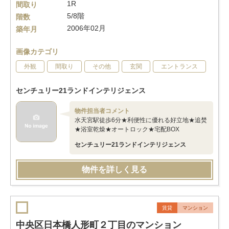
1R
間取り
5/8階
階数
2006年02月
築年月
画像カテゴリ
外観
間取り
その他
玄関
エントランス
センチュリー21ランドインテリジェンス
物件担当者コメント
水天宮駅徒歩6分★利便性に優れる好立地★追焚
★浴室乾燥★オートロック★宅配BOX
センチュリー21ランドインテリジェンス
物件を詳しく見る
賃貸
マンション
中央区日本橋人形町２丁目のマンション