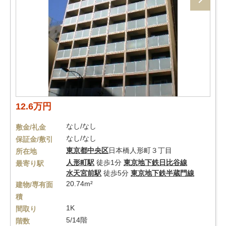
12.6万円
なし/なし
敷金/礼金
なし/なし
保証金/敷引
東京都
中央区
日本橋人形町３丁目
所在地
人形町駅
徒歩1分
東京地下鉄日比谷線
最寄り駅
水天宮前駅
徒歩5分
東京地下鉄半蔵門線
20.74m²
建物/専有面
積
1K
間取り
5/14階
階数