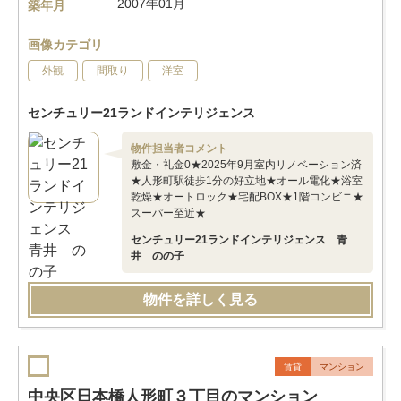
2007年01月
築年月
画像カテゴリ
外観
間取り
洋室
センチュリー21ランドインテリジェンス
物件担当者コメント
敷金・礼金0★2025年9月室内リノベーション済
★人形町駅徒歩1分の好立地★オール電化★浴室
乾燥★オートロック★宅配BOX★1階コンビニ★
スーパー至近★
センチュリー21ランドインテリジェンス 青
井 のの子
物件を詳しく見る
賃貸
マンション
中央区日本橋人形町３丁目のマンション