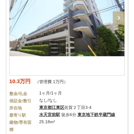
10.3万円
（管理費 1万円）
1ヶ月/1ヶ月
敷金/礼金
なし/なし
保証金/敷引
東京都
江東区
佐賀２丁目3-4
所在地
水天宮前駅
徒歩6分
東京地下鉄半蔵門線
最寄り駅
25.18m²
建物/専有面
積