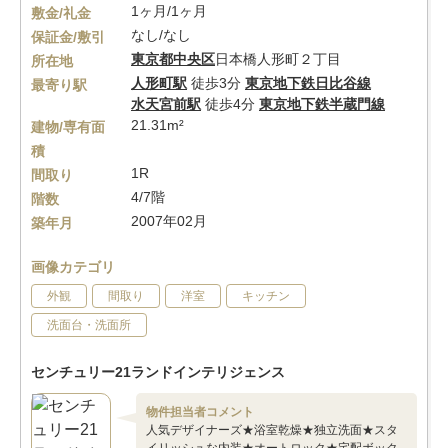
1ヶ月/1ヶ月
敷金/礼金
なし/なし
保証金/敷引
東京都
中央区
日本橋人形町２丁目
所在地
人形町駅
徒歩3分
東京地下鉄日比谷線
最寄り駅
水天宮前駅
徒歩4分
東京地下鉄半蔵門線
21.31m²
建物/専有面
積
1R
間取り
4/7階
階数
2007年02月
築年月
画像カテゴリ
外観
間取り
洋室
キッチン
洗面台・洗面所
センチュリー21ランドインテリジェンス
物件担当者コメント
人気デザイナーズ★浴室乾燥★独立洗面★スタ