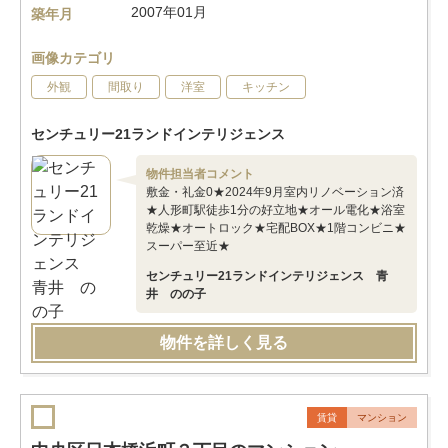
2007年01月
築年月
画像カテゴリ
外観
間取り
洋室
キッチン
センチュリー21ランドインテリジェンス
物件担当者コメント
敷金・礼金0★2024年9月室内リノベーション済
★人形町駅徒歩1分の好立地★オール電化★浴室
乾燥★オートロック★宅配BOX★1階コンビニ★
スーパー至近★
センチュリー21ランドインテリジェンス 青
井 のの子
物件を詳しく見る
賃貸
マンション