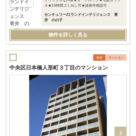
イリッシュな内装★オートロック★宅配ボック
ス★24時間ゴミ出し可★諸条件相談可
センチュリー21ランドインテリジェンス 青
井 のの子
物件を詳しく見る
賃貸
マンション
中央区日本橋人形町３丁目のマンション