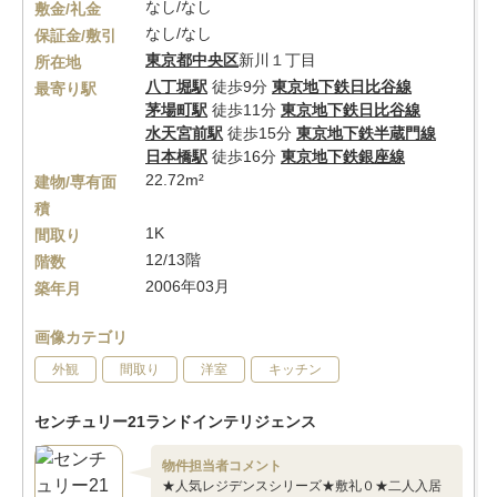
なし/なし
敷金/礼金
なし/なし
保証金/敷引
東京都
中央区
新川１丁目
所在地
八丁堀駅
徒歩9分
東京地下鉄日比谷線
最寄り駅
茅場町駅
徒歩11分
東京地下鉄日比谷線
水天宮前駅
徒歩15分
東京地下鉄半蔵門線
日本橋駅
徒歩16分
東京地下鉄銀座線
22.72m²
建物/専有面
積
1K
間取り
12/13階
階数
2006年03月
築年月
画像カテゴリ
外観
間取り
洋室
キッチン
センチュリー21ランドインテリジェンス
物件担当者コメント
★人気レジデンスシリーズ★敷礼０★二人入居