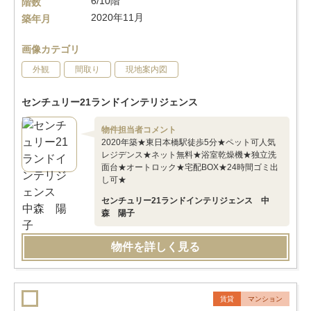
6/10階
階数
2020年11月
築年月
画像カテゴリ
外観
間取り
現地案内図
センチュリー21ランドインテリジェンス
物件担当者コメント
2020年築★東日本橋駅徒歩5分★ペット可人気
レジデンス★ネット無料★浴室乾燥機★独立洗
面台★オートロック★宅配BOX★24時間ゴミ出
し可★
センチュリー21ランドインテリジェンス 中
森 陽子
物件を詳しく見る
賃貸
マンション