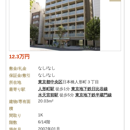
12.3万円
なし/なし
敷金/礼金
なし/なし
保証金/敷引
東京都
中央区
日本橋人形町３丁目
所在地
人形町駅
徒歩1分
東京地下鉄日比谷線
最寄り駅
水天宮前駅
徒歩5分
東京地下鉄半蔵門線
20.03m²
建物/専有面
積
1K
間取り
6/14階
階数
2007年01月
築年月