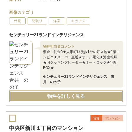
画像カテゴリ
外観
間取り
洋室
キッチン
センチュリー21ランドインテリジェンス
物件担当者コメント
敷金・礼金0★人形町駅徒歩1分の好立地★1階コ
ンビニ★スーパー至近★オール電化★浴室乾燥
★IHクッキングヒーター★オートロック★宅配
BOX★
センチュリー21ランドインテリジェンス 青
井 のの子
物件を詳しく見る
賃貸
マンション
中央区新川１丁目のマンション