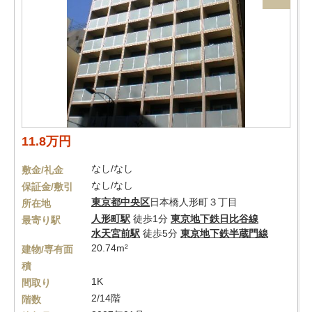
11.8万円
なし/なし
敷金/礼金
なし/なし
保証金/敷引
東京都
中央区
日本橋人形町３丁目
所在地
人形町駅
徒歩1分
東京地下鉄日比谷線
最寄り駅
水天宮前駅
徒歩5分
東京地下鉄半蔵門線
20.74m²
建物/専有面
積
1K
間取り
2/14階
階数