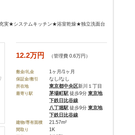
設充実★システムキッチン★浴室乾燥★独立洗面台
12.2万円
（管理費 0.6万円）
1ヶ月/1ヶ月
敷金/礼金
なし/なし
保証金/敷引
東京都
中央区
新川１丁目
所在地
茅場町駅
徒歩9分
東京地
最寄り駅
下鉄日比谷線
八丁堀駅
徒歩9分
東京地
下鉄日比谷線
21.57m²
建物/専有面積
1K
間取り