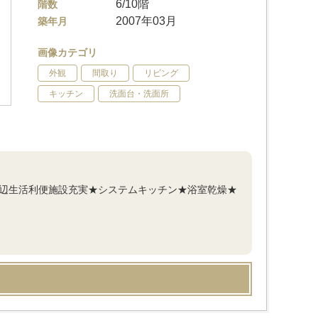
6/10階
階数
2007年03月
築年月
画像カテゴリ
外観
間取り
リビング
キッチン
洗面台・洗面所
周辺生活利便施設充実★システムキッチン★浴室乾燥★