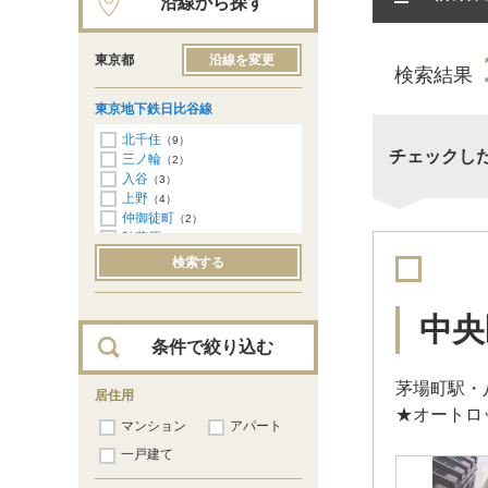
沿線から探す
東京都
沿線を変更
検索結果
東京地下鉄日比谷線
北千住
（9）
チェックし
三ノ輪
（2）
入谷
（3）
上野
（4）
仲御徒町
（2）
秋葉原
（12）
小伝馬町
（34）
検索する
人形町
（165）
茅場町
（107）
八丁堀
（208）
中央
築地
（168）
条件で絞り込む
東銀座
（22）
銀座
（24）
茅場町駅・
日比谷
居住用
（5）
★オートロ
虎ノ門ヒルズ
（24）
マンション
アパート
神谷町
（55）
六本木
一戸建て
（128）
広尾
（164）