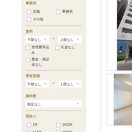
恵比寿
（266）
事業用
中目黒
（164）
店舗
事務所
その他
賃料
～
管理費等込
礼金なし
み
敷金・保証
金なし
専有面積
～
築年数
間取り
1R
1K/DK