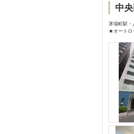
中央
茅場町駅・
★オートロ