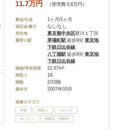
11.7万円
（管理費 0.6万円）
1ヶ月/1ヶ月
敷金/礼金
なし/なし
保証金/敷引
東京都
中央区
新川１丁目
所在地
茅場町駅
徒歩9分
東京地
最寄り駅
下鉄日比谷線
八丁堀駅
徒歩9分
東京地
下鉄日比谷線
21.57m²
建物/専有面積
1K
間取り
2/10階
階数
2007年03月
築年月
画像カテゴリ
外観
間取り
リビング
キッチン
洗面台・洗面所