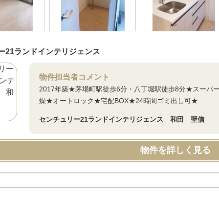
ー21ランドインテリジェンス
物件担当者コメント
2017年築★茅場町駅徒歩6分・八丁堀駅徒歩8分★スー
燥★オートロック★宅配BOX★24時間ゴミ出し可★
センチュリー21ランドインテリジェンス 和田 聖信
物件を詳しく見る