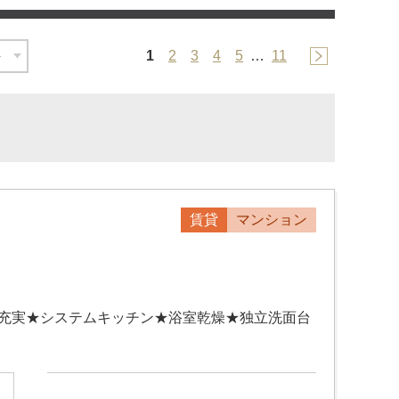
1
2
3
4
5
…
11
賃貸
マンション
設充実★システムキッチン★浴室乾燥★独立洗面台