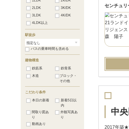
1LDK
2K/DK
センチュリ
2LDK
3K/DK
3LDK
4K/DK
4LDK以上
駅徒歩
バスの乗車時間も含める
建物構造
鉄筋系
鉄骨系
木造
ブロック・
その他
こだわり条件
本日の新着
新着5日以
内
中央
間取り図あ
外観写真あ
り
り
動画あり
2017年