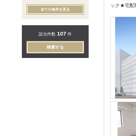
ック★宅配
全ての条件を見る
107
該当件数
件
検索する