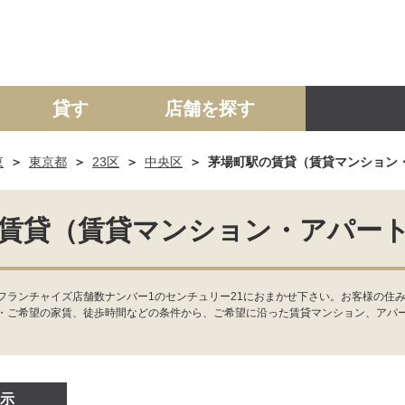
貸す
店舗を探す
東
東京都
23区
中央区
茅場町駅の賃貸（賃貸マンション
建て
マンション
土地
事業投資用
賃貸（賃貸マンション・アパー
ランチャイズ店舗数ナンバー1のセンチュリー21におまかせ下さい。お客様の住み
・ご希望の家賃、徒歩時間などの条件から、ご希望に沿った賃貸マンション、アパ
示