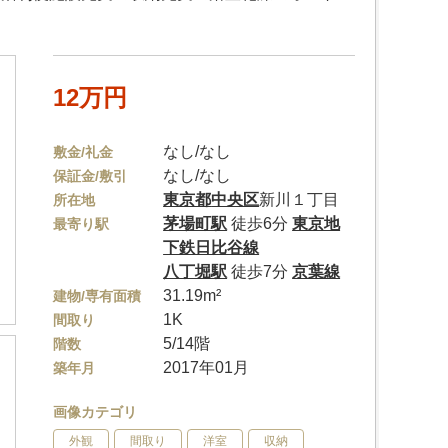
12万円
なし/なし
敷金/礼金
なし/なし
保証金/敷引
東京都
中央区
新川１丁目
所在地
茅場町駅
徒歩6分
東京地
最寄り駅
下鉄日比谷線
八丁堀駅
徒歩7分
京葉線
31.19m²
建物/専有面積
1K
間取り
5/14階
階数
2017年01月
築年月
画像カテゴリ
外観
間取り
洋室
収納