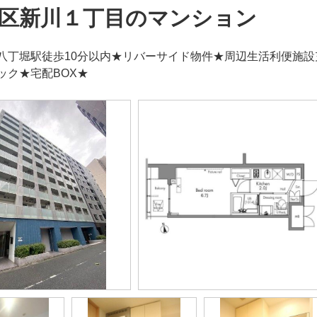
区新川１丁目のマンション
八丁堀駅徒歩10分以内★リバーサイド物件★周辺生活利便施
ック★宅配BOX★