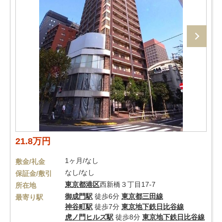
21.8万円
1ヶ月/なし
敷金/礼金
なし/なし
保証金/敷引
東京都
港区
西新橋３丁目17-7
所在地
御成門駅
徒歩6分
東京都三田線
最寄り駅
神谷町駅
徒歩7分
東京地下鉄日比谷線
虎ノ門ヒルズ駅
徒歩8分
東京地下鉄日比谷線