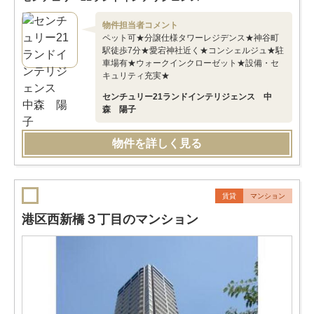
物件担当者コメント
ペット可★分譲仕様タワーレジデンス★神谷町
駅徒歩7分★愛宕神社近く★コンシェルジュ★駐
車場有★ウォークインクローゼット★設備・セ
キュリティ充実★
センチュリー21ランドインテリジェンス 中
森 陽子
物件を詳しく見る
賃貸
マンション
港区西新橋３丁目のマンション