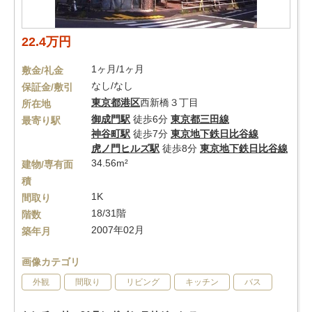
22.4万円
1ヶ月/1ヶ月
敷金/礼金
なし/なし
保証金/敷引
東京都
港区
西新橋３丁目
所在地
御成門駅
徒歩6分
東京都三田線
最寄り駅
神谷町駅
徒歩7分
東京地下鉄日比谷線
虎ノ門ヒルズ駅
徒歩8分
東京地下鉄日比谷線
34.56m²
建物/専有面
積
1K
間取り
18/31階
階数
2007年02月
築年月
画像カテゴリ
外観
間取り
リビング
キッチン
バス