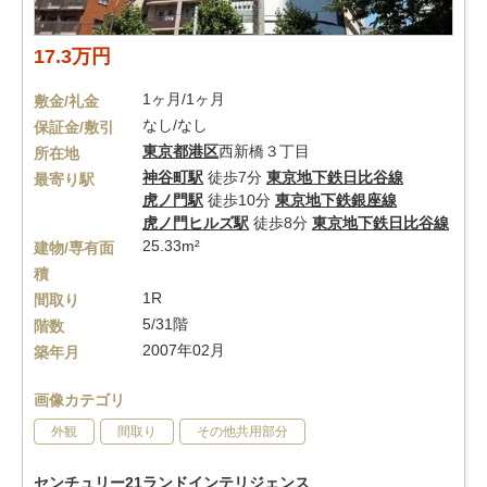
17.3万円
1ヶ月/1ヶ月
敷金/礼金
なし/なし
保証金/敷引
東京都
港区
西新橋３丁目
所在地
神谷町駅
徒歩7分
東京地下鉄日比谷線
最寄り駅
虎ノ門駅
徒歩10分
東京地下鉄銀座線
虎ノ門ヒルズ駅
徒歩8分
東京地下鉄日比谷線
25.33m²
建物/専有面
積
1R
間取り
5/31階
階数
2007年02月
築年月
画像カテゴリ
外観
間取り
その他共用部分
センチュリー21ランドインテリジェンス