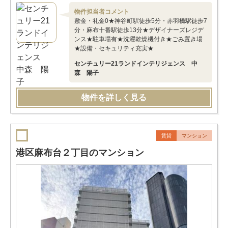
物件担当者コメント
敷金・礼金0★神谷町駅徒歩5分・赤羽橋駅徒歩7
分・麻布十番駅徒歩13分★デザイナーズレジデ
ンス★駐車場有★洗濯乾燥機付き★ごみ置き場
★設備・セキュリティ充実★
センチュリー21ランドインテリジェンス 中
森 陽子
物件を詳しく見る
賃貸
マンション
港区麻布台２丁目のマンション