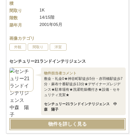
積
1K
間取り
14/15階
階数
2001年05月
築年月
画像カテゴリ
外観
間取り
洋室
センチュリー21ランドインテリジェンス
物件担当者コメント
敷金・礼金0★神谷町駅徒歩5分・赤羽橋駅徒歩7
分・麻布十番駅徒歩13分★デザイナーズレジデ
ンス★駐車場有★洗濯乾燥機付き★設備・セキ
ュリティ充実★
センチュリー21ランドインテリジェンス 中
森 陽子
物件を詳しく見る