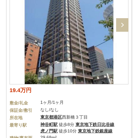
19.4万円
1ヶ月/1ヶ月
敷金/礼金
なし/なし
保証金/敷引
東京都
港区
西新橋３丁目
所在地
神谷町駅
徒歩8分
東京地下鉄日比谷線
最寄り駅
虎ノ門駅
徒歩10分
東京地下鉄銀座線
29.68m²