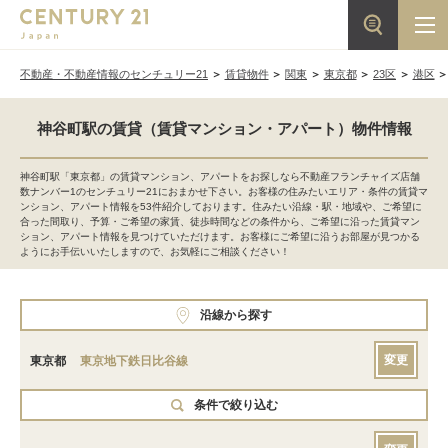
不動産・不動産情報のセンチュリー21
賃貸物件
関東
東京都
23区
港区
神谷町駅の賃貸（賃貸マンション・アパート）物件情報
神谷町駅「東京都」の賃貸マンション、アパートをお探しなら不動産フランチャイズ店舗
数ナンバー1のセンチュリー21におまかせ下さい。お客様の住みたいエリア・条件の賃貸マ
ンション、アパート情報を53件紹介しております。住みたい沿線・駅・地域や、ご希望に
合った間取り、予算・ご希望の家賃、徒歩時間などの条件から、ご希望に沿った賃貸マン
ション、アパート情報を見つけていただけます。お客様にご希望に沿うお部屋が見つかる
ようにお手伝いいたしますので、お気軽にご相談ください！
沿線から探す
変更
東京都
東京地下鉄日比谷線
条件で絞り込む