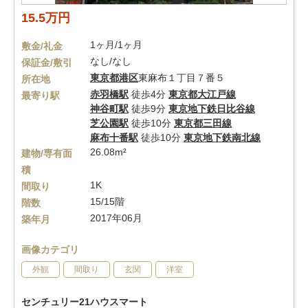
15.5万円
1ヶ月/1ヶ月
敷金/礼金
なし/なし
保証金/敷引
東京都
港区
東麻布１丁目７番５
所在地
赤羽橋駅
徒歩4分
東京都大江戸線
最寄り駅
神谷町駅
徒歩9分
東京地下鉄日比谷線
芝公園駅
徒歩10分
東京都三田線
麻布十番駅
徒歩10分
東京地下鉄南北線
26.08m²
建物/専有面
積
1K
間取り
15/15階
階数
2017年06月
築年月
画像カテゴリ
外観
間取り
玄関
洋室
センチュリー21ハウスマート