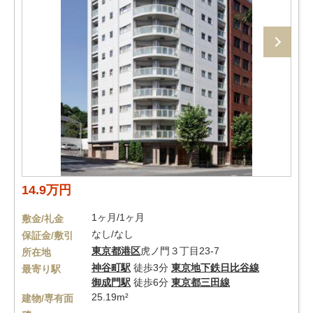
14.9万円
1ヶ月/1ヶ月
敷金/礼金
なし/なし
保証金/敷引
東京都
港区
虎ノ門３丁目23-7
所在地
神谷町駅
徒歩3分
東京地下鉄日比谷線
最寄り駅
御成門駅
徒歩6分
東京都三田線
25.19m²
建物/専有面