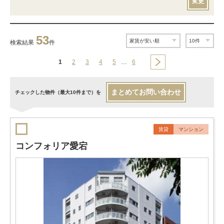
変更
53
検索結果
件
1
2
3
4
5
…
6
まとめてお問い合わせ
チェックした物件（最大10件まで）を
賃貸
マンション
コンフォリア愛宕