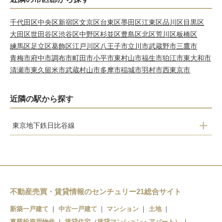
千代田区
中央区
新宿区
文京区
台東区
墨田区
江東区
品川区
目黒区
大田区
世田谷区
渋谷区
中野区
杉並区
豊島区
北区
荒川区
板橋区
練馬区
足立区
葛飾区
江戸川区
八王子市
立川市
武蔵野市
三鷹市
青梅市
府中市
調布市
町田市
小平市
東村山市
福生市
狛江市
東大和市
清瀬市
東久留米市
武蔵村山市
多摩市
稲城市
羽村市
西東京市
近隣の駅から探す
東京地下鉄日比谷線
虎ノ門ヒルズ
神谷町
六本木
不動産売買・賃貸情報のセンチュリー21総合サイト
広尾
新築一戸建て
中古一戸建て
マンション
土地
恵比寿
事業投資用物件
賃貸住宅（賃貸マンション・アパート）