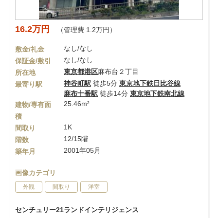
16.2万円
（管理費 1.2万円）
なし/なし
敷金/礼金
なし/なし
保証金/敷引
東京都
港区
麻布台２丁目
所在地
神谷町駅
徒歩5分
東京地下鉄日比谷線
最寄り駅
麻布十番駅
徒歩14分
東京地下鉄南北線
25.46m²
建物/専有面
積
1K
間取り
12/15階
階数
2001年05月
築年月
画像カテゴリ
外観
間取り
洋室
センチュリー21ランドインテリジェンス