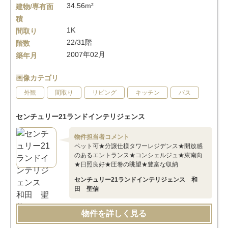
34.56m²
建物/専有面
積
1K
間取り
22/31階
階数
2007年02月
築年月
画像カテゴリ
外観
間取り
リビング
キッチン
バス
センチュリー21ランドインテリジェンス
物件担当者コメント
ペット可★分譲仕様タワーレジデンス★開放感
のあるエントランス★コンシェルジュ★東南向
★日照良好★圧巻の眺望★豊富な収納
センチュリー21ランドインテリジェンス 和
田 聖信
物件を詳しく見る