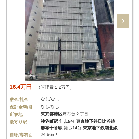
16.4万円
（管理費 1.2万円）
なし/なし
敷金/礼金
なし/なし
保証金/敷引
東京都
港区
麻布台２丁目
所在地
神谷町駅
徒歩5分
東京地下鉄日比谷線
最寄り駅
麻布十番駅
徒歩14分
東京地下鉄南北線
24.66m²
建物/専有面