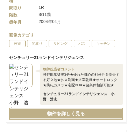
積
1R
間取り
8/11階
階数
2004年04月
築年月
画像カテゴリ
外観
間取り
リビング
バス
キッチン
センチュリー21ランドインテリジェンス
物件担当者コメント
神谷町駅徒歩3分★優れた都心の利便性を享受す
る好立地★独立洗面★浴室乾燥★オートロック
★防犯カメラ★宅配BOX★諸条件相談可能★
センチュリー21ランドインテリジェンス 小
野 浩志
物件を詳しく見る