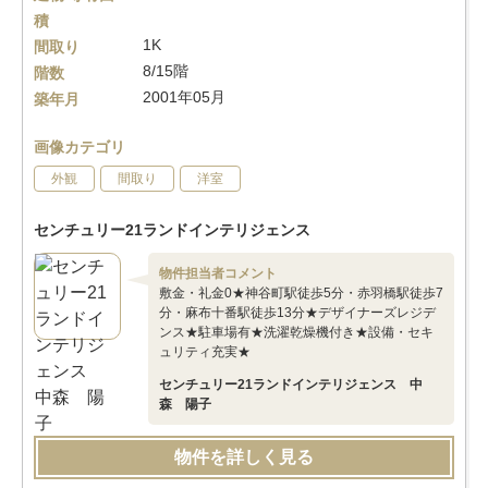
積
1K
間取り
8/15階
階数
2001年05月
築年月
画像カテゴリ
外観
間取り
洋室
センチュリー21ランドインテリジェンス
物件担当者コメント
敷金・礼金0★神谷町駅徒歩5分・赤羽橋駅徒歩7
分・麻布十番駅徒歩13分★デザイナーズレジデ
ンス★駐車場有★洗濯乾燥機付き★設備・セキ
ュリティ充実★
センチュリー21ランドインテリジェンス 中
森 陽子
物件を詳しく見る