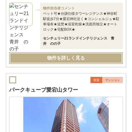
物件担当者コメント
ペット可★分譲仕様タワーレジデンス★神谷町
駅徒歩7分★愛宕神社近く★コンシェルジュ★駐
車場有★追焚★浴室乾燥★洗面所独立★オート
ロック★宅配BOX★
センチュリー21ランドインテリジェンス 青
井 のの子
物件を詳しく見る
賃貸
マンション
パークキューブ愛宕山タワー