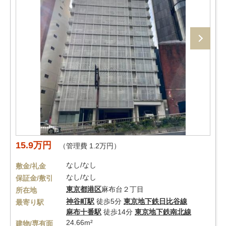
15.9万円
（管理費 1.2万円）
なし/なし
敷金/礼金
なし/なし
保証金/敷引
東京都
港区
麻布台２丁目
所在地
神谷町駅
徒歩5分
東京地下鉄日比谷線
最寄り駅
麻布十番駅
徒歩14分
東京地下鉄南北線
24.66m²
建物/専有面