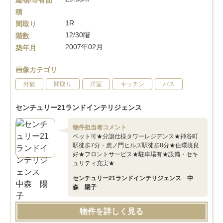
建物/専有面
積
1R
間取り
12/30階
階数
2007年02月
築年月
画像カテゴリ
外観
間取り
洋室
キッチン
バス
センチュリー21ランドインテリジェンス
物件担当者コメント
ペット可★分譲仕様タワーレジデンス★神谷町
駅徒歩7分・虎ノ門ヒルズ駅徒歩8分★住環境良
好★フロントサービス★駐車場有★設備・セキ
ュリティ充実★
センチュリー21ランドインテリジェンス 中
森 陽子
物件を詳しく見る