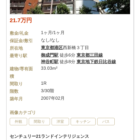
21.7万円
1ヶ月/1ヶ月
敷金/礼金
なし/なし
保証金/敷引
東京都
港区
西新橋３丁目
所在地
御成門駅
徒歩6分
東京都三田線
最寄り駅
神谷町駅
徒歩8分
東京地下鉄日比谷線
33.03m²
建物/専有面
積
1R
間取り
3/30階
階数
2007年02月
築年月
画像カテゴリ
外観
間取り
洋室
キッチン
バス
センチュリー21ランドインテリジェンス