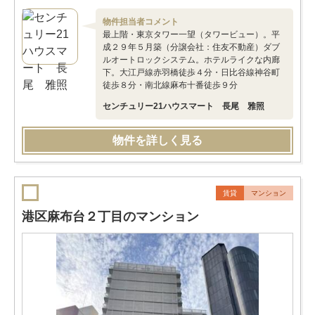
物件担当者コメント
最上階・東京タワー一望（タワービュー）。平
成２９年５月築（分譲会社：住友不動産）ダブ
ルオートロックシステム。ホテルライクな内廊
下。大江戸線赤羽橋徒歩４分・日比谷線神谷町
徒歩８分・南北線麻布十番徒歩９分
センチュリー21ハウスマート 長尾 雅照
物件を詳しく見る
賃貸
マンション
港区麻布台２丁目のマンション