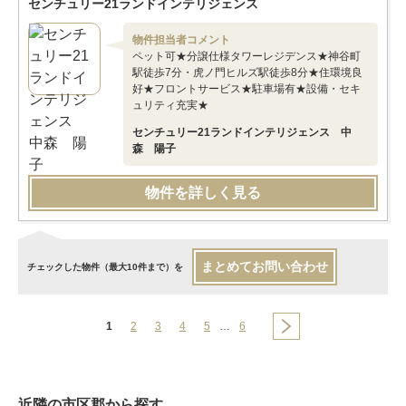
センチュリー21ランドインテリジェンス
物件担当者コメント
ペット可★分譲仕様タワーレジデンス★神谷町
駅徒歩7分・虎ノ門ヒルズ駅徒歩8分★住環境良
好★フロントサービス★駐車場有★設備・セキ
ュリティ充実★
センチュリー21ランドインテリジェンス 中
森 陽子
物件を詳しく見る
まとめてお問い合わせ
チェックした物件（最大10件まで）を
1
2
3
4
5
…
6
近隣の市区郡から探す