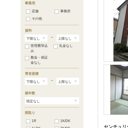
恵比寿
（264）
事業用
中目黒
（164）
店舗
事務所
その他
賃料
～
管理費等込
礼金なし
み
敷金・保証
金なし
専有面積
～
築年数
間取り
1R
1K/DK
センチュリ