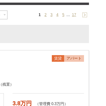
1
2
3
4
5
…
17
賃貸
アパート
（残置）
3.8万円
（管理費 0.3万円）