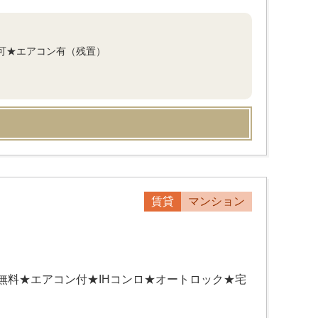
可★エアコン有（残置）
賃貸
マンション
無料★エアコン付★IHコンロ★オートロック★宅