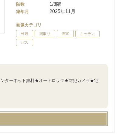
1/3階
階数
2025年11月
築年月
画像カテゴリ
外観
間取り
洋室
キッチン
バス
★インターネット無料★オートロック★防犯カメラ★宅