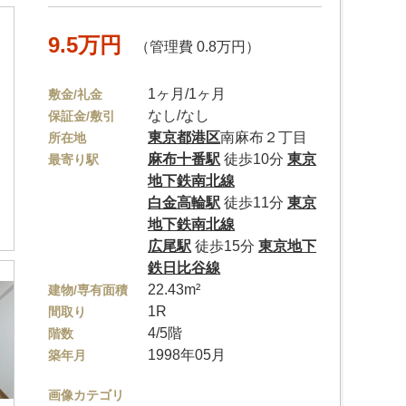
9.5万円
（管理費 0.8万円）
1ヶ月/1ヶ月
敷金/礼金
なし/なし
保証金/敷引
東京都
港区
南麻布２丁目
所在地
麻布十番駅
徒歩10分
東京
最寄り駅
地下鉄南北線
白金高輪駅
徒歩11分
東京
地下鉄南北線
広尾駅
徒歩15分
東京地下
鉄日比谷線
22.43m²
建物/専有面積
1R
間取り
4/5階
階数
1998年05月
築年月
画像カテゴリ