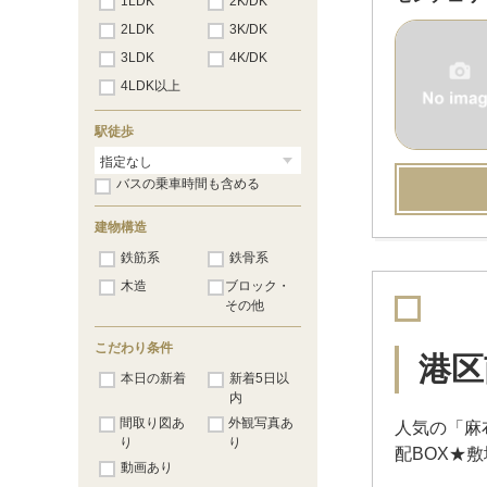
1LDK
2K/DK
2LDK
3K/DK
3LDK
4K/DK
4LDK以上
駅徒歩
バスの乗車時間も含める
建物構造
鉄筋系
鉄骨系
木造
ブロック・
その他
こだわり条件
港区
本日の新着
新着5日以
内
間取り図あ
外観写真あ
人気の「麻
り
り
配BOX★
動画あり