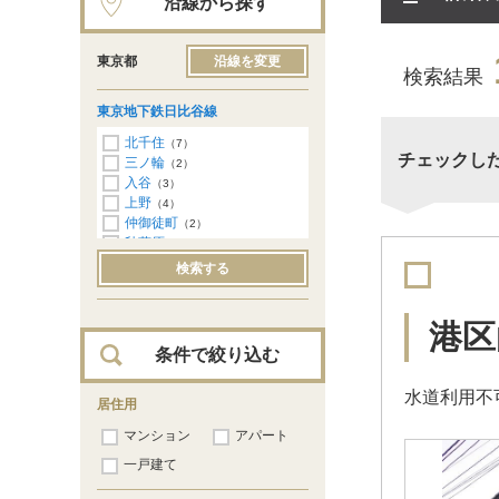
沿線から探す
東京都
沿線を変更
検索結果
東京地下鉄日比谷線
北千住
（7）
チェックし
三ノ輪
（2）
入谷
（3）
上野
（4）
仲御徒町
（2）
秋葉原
（12）
小伝馬町
（34）
検索する
人形町
（162）
茅場町
（105）
八丁堀
（215）
港区
築地
（171）
条件で絞り込む
東銀座
（22）
銀座
（24）
水道利用不
日比谷
居住用
（5）
虎ノ門ヒルズ
（24）
マンション
アパート
神谷町
（53）
六本木
一戸建て
（126）
広尾
（163）