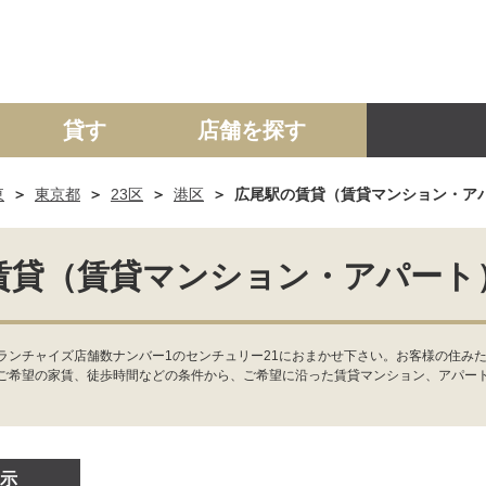
貸す
店舗を探す
東
東京都
23区
港区
広尾駅の賃貸（賃貸マンション・ア
建て
マンション
土地
事業投資用
賃貸（賃貸マンション・アパート
ンチャイズ店舗数ナンバー1のセンチュリー21におまかせ下さい。お客様の住みた
ご希望の家賃、徒歩時間などの条件から、ご希望に沿った賃貸マンション、アパー
示