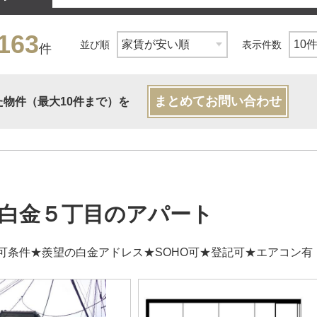
163
並び順
表示件数
件
まとめてお問い合わせ
た物件（最大10件まで）を
白金５丁目のアパート
可条件★羨望の白金アドレス★SOHO可★登記可★エアコン有