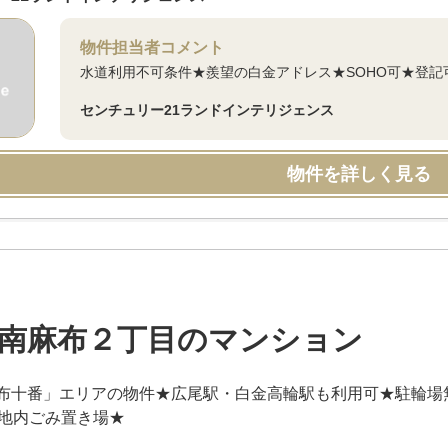
物件担当者コメント
水道利用不可条件★羨望の白金アドレス★SOHO可★登記
センチュリー21ランドインテリジェンス
物件を詳しく見る
南麻布２丁目のマンション
布十番」エリアの物件★広尾駅・白金高輪駅も利用可★駐輪場
敷地内ごみ置き場★