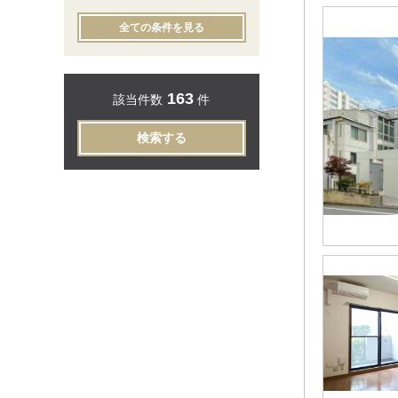
全ての条件を見る
163
該当件数
件
検索する