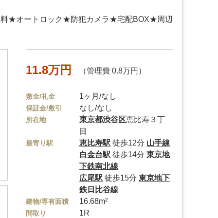
無料★オートロック★防犯カメラ★宅配BOX★周辺
11.8万円
（管理費 0.8万円）
1ヶ月/なし
敷金/礼金
なし/なし
保証金/敷引
東京都
渋谷区
恵比寿３丁
所在地
目
恵比寿駅
徒歩12分
山手線
最寄り駅
白金台駅
徒歩14分
東京地
下鉄南北線
広尾駅
徒歩15分
東京地下
鉄日比谷線
16.68m²
建物/専有面積
1R
間取り