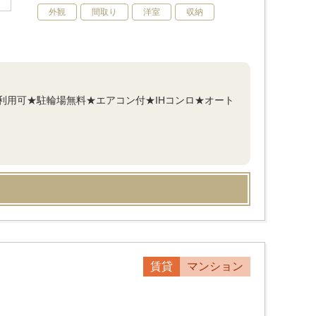
外観
間取り
洋室
収納
利用可★駐輪場無料★エアコン付★IHコンロ★オート
賃貸
マンション