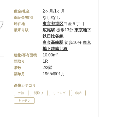
2ヶ月/1ヶ月
敷金/礼金
なし/なし
保証金/敷引
東京都
港区
白金５丁目
所在地
広尾駅
徒歩13分
東京地下
最寄り駅
鉄日比谷線
白金高輪駅
徒歩10分
東京
地下鉄南北線
10.00m²
建物/専有面積
1R
間取り
2/2階
階数
1965年01月
築年月
画像カテゴリ
外観
間取り
リビング
収納
キッチン