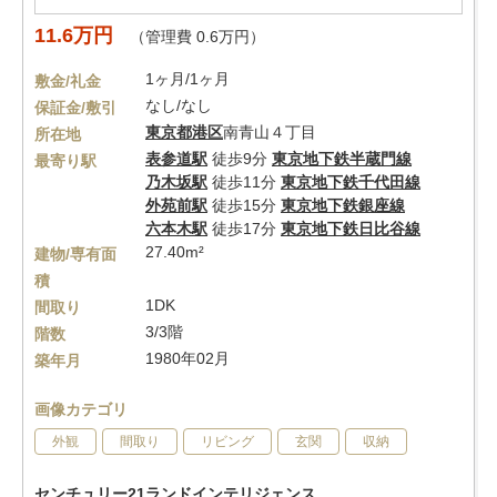
11.6万円
（管理費 0.6万円）
1ヶ月/1ヶ月
敷金/礼金
なし/なし
保証金/敷引
東京都
港区
南青山４丁目
所在地
表参道駅
徒歩9分
東京地下鉄半蔵門線
最寄り駅
乃木坂駅
徒歩11分
東京地下鉄千代田線
外苑前駅
徒歩15分
東京地下鉄銀座線
六本木駅
徒歩17分
東京地下鉄日比谷線
27.40m²
建物/専有面
積
1DK
間取り
3/3階
階数
1980年02月
築年月
画像カテゴリ
外観
間取り
リビング
玄関
収納
センチュリー21ランドインテリジェンス