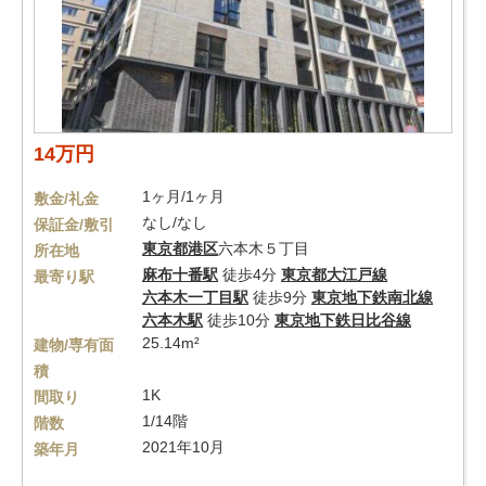
14万円
1ヶ月/1ヶ月
敷金/礼金
なし/なし
保証金/敷引
東京都
港区
六本木５丁目
所在地
麻布十番駅
徒歩4分
東京都大江戸線
最寄り駅
六本木一丁目駅
徒歩9分
東京地下鉄南北線
六本木駅
徒歩10分
東京地下鉄日比谷線
25.14m²
建物/専有面
積
1K
間取り
1/14階
階数
2021年10月
築年月