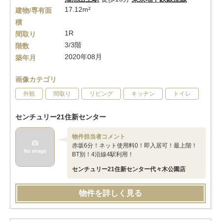
17.12m²
建物/専有面
積
1R
間取り
3/3階
階数
2020年08月
築年月
画像カテゴリ
外観
間取り
リビング
キッチン
トイレ
センチュリー21住新センター
物件担当者コメント
赤坂6分！ネット使用料0！即入居可！最上階！
BT別！4沿線4駅利用！
センチュリー21住新センター代々木公園店
物件を詳しく見る