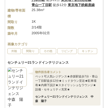
青山一丁目駅
徒歩12分
東京地下鉄銀座線
25.38m²
建物/専有面
積
1K
間取り
2/14階
階数
2005年02月
築年月
画像カテゴリ
外観
間取り
その他
リビング
キッチン
センチュリー21ランドインテリジェンス
物件担当者コメント
ペット可人気レジデンス★赤坂駅徒歩7分・青山
一丁目駅徒歩12分★ミッドタウン至近★駐車場
有★内廊下設計★スタイリッシュなラウンジ★
設備・セキュリティ充実★
センチュリー21ランドインテリジェンス 中
森 陽子