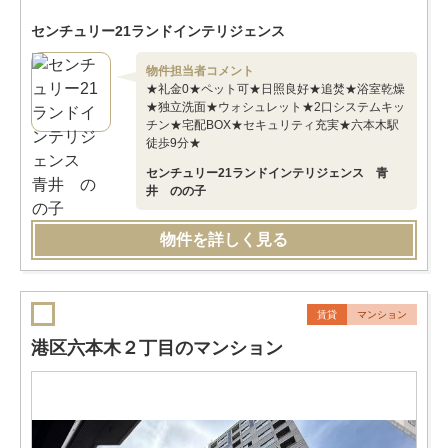
センチュリー21ランドインテリジェンス
物件担当者コメント
★礼金0★ペット可★日照良好★追焚★浴室乾燥
★独立洗面★ウォシュレット★2口システムキッ
チン★宅配BOX★セキュリティ充実★六本木駅
徒歩9分★
センチュリー21ランドインテリジェンス 青
井 のの子
物件を詳しく見る
賃貸
マンション
港区六本木２丁目のマンション