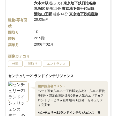
六本木駅
徒歩9分
東京地下鉄日比谷線
赤坂駅
徒歩11分
東京地下鉄千代田線
溜池山王駅
徒歩14分
東京地下鉄銀座線
29.09m²
建物/専有面
積
1R
間取り
2/15階
階数
2006年02月
築年月
画像カテゴリ
外観
間取り
エントランス
センチュリー21ランドインテリジェンス
物件担当者コメント
ペット可★六本木一丁目駅徒歩3分・六本木駅徒
歩8分・溜池山王駅徒歩6分★人気のエリア★フ
ロントサービス★駐車場有★設備・セキュリテ
ィ充実★
センチュリー21ランドインテリジェンス 青