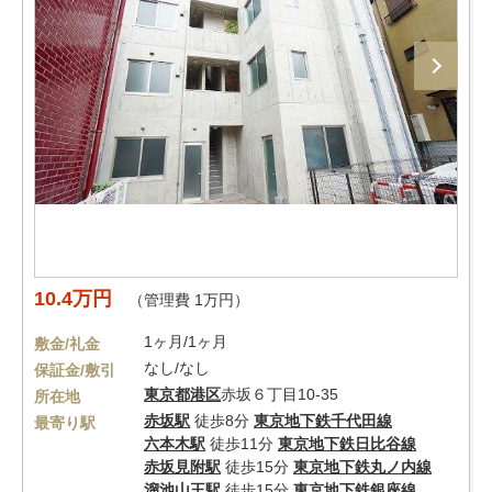
10.4万円
（管理費 1万円）
1ヶ月/1ヶ月
敷金/礼金
なし/なし
保証金/敷引
東京都
港区
赤坂６丁目10-35
所在地
赤坂駅
徒歩8分
東京地下鉄千代田線
最寄り駅
六本木駅
徒歩11分
東京地下鉄日比谷線
赤坂見附駅
徒歩15分
東京地下鉄丸ノ内線
溜池山王駅
徒歩15分
東京地下鉄銀座線