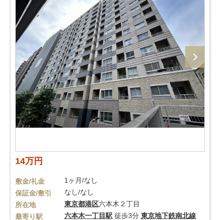
14万円
1ヶ月/なし
敷金/礼金
なし/なし
保証金/敷引
東京都
港区
六本木２丁目
所在地
六本木一丁目駅
徒歩3分
東京地下鉄南北線
最寄り駅