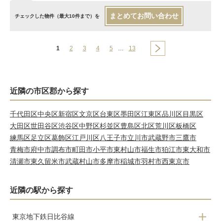
まとめてお問い合わせ
チェックした物件（最大10件まで）を
1
2
3
4
5
…
13
近隣の市区郡から探す
千代田区
中央区
新宿区
文京区
台東区
墨田区
江東区
品川区
目黒区
大田区
世田谷区
渋谷区
中野区
杉並区
豊島区
北区
荒川区
板橋区
練馬区
足立区
葛飾区
江戸川区
八王子市
立川市
武蔵野市
三鷹市
青梅市
府中市
調布市
町田市
小平市
東村山市
福生市
狛江市
東大和市
清瀬市
東久留米市
武蔵村山市
多摩市
稲城市
羽村市
西東京市
近隣の駅から探す
東京地下鉄日比谷線