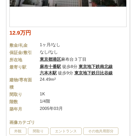
12.9万円
1ヶ月/なし
敷金/礼金
なし/なし
保証金/敷引
東京都
港区
麻布台３丁目
所在地
麻布十番駅
徒歩8分
東京地下鉄南北線
最寄り駅
六本木駅
徒歩9分
東京地下鉄日比谷線
24.49m²
建物/専有面
積
1K
間取り
1/4階
階数
2005年03月
築年月
画像カテゴリ
外観
間取り
エントランス
その他共用部分