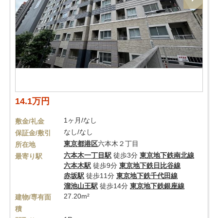
14.1万円
1ヶ月/なし
敷金/礼金
なし/なし
保証金/敷引
東京都
港区
六本木２丁目
所在地
六本木一丁目駅
徒歩3分
東京地下鉄南北線
最寄り駅
六本木駅
徒歩9分
東京地下鉄日比谷線
赤坂駅
徒歩11分
東京地下鉄千代田線
溜池山王駅
徒歩14分
東京地下鉄銀座線
27.20m²
建物/専有面
積