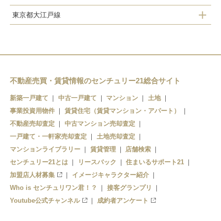
東京都大江戸線
霞ケ関
大門
虎ノ門ヒルズ
赤羽橋
神谷町
六本木
麻布十番
不動産売買・賃貸情報のセンチュリー21総合サイト
広尾
六本木
新築一戸建て
中古一戸建て
マンション
土地
事業投資用物件
青山一丁目
賃貸住宅（賃貸マンション・アパート）
恵比寿
不動産売却査定
中古マンション売却査定
国立競技場
中目黒
一戸建て・一軒家売却査定
土地売却査定
マンションライブラリー
賃貸管理
店舗検索
代々木
センチュリー21とは
リースバック
住まいるサポート21
加盟店人材募集
イメージキャラクター紹介
Who is センチュリワン君！？
接客グランプリ
Youtube公式チャンネル
成約者アンケート