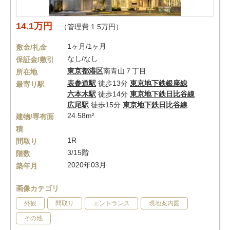
14.1万円
（管理費 1.5万円）
1ヶ月/1ヶ月
敷金/礼金
なし/なし
保証金/敷引
東京都
港区
南青山７丁目
所在地
表参道駅
徒歩13分
東京地下鉄銀座線
最寄り駅
六本木駅
徒歩14分
東京地下鉄日比谷線
広尾駅
徒歩15分
東京地下鉄日比谷線
24.58m²
建物/専有面
積
1R
間取り
3/15階
階数
2020年03月
築年月
画像カテゴリ
外観
間取り
エントランス
現地案内図
その他