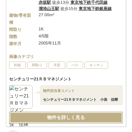
赤坂駅
徒歩13分
東京地下鉄千代田線
溜池山王駅
徒歩15分
東京地下鉄銀座線
27.00m²
建物/専有面
積
1K
間取り
4/5階
階数
2005年11月
築年月
画像カテゴリ
外観
間取り
洋室
バス
キッチン
センチュリー21ＲＢマネジメント
物件担当者コメント
センチュリー21ＲＢマネジメント 小俣 佳輝
物件を詳しく見る