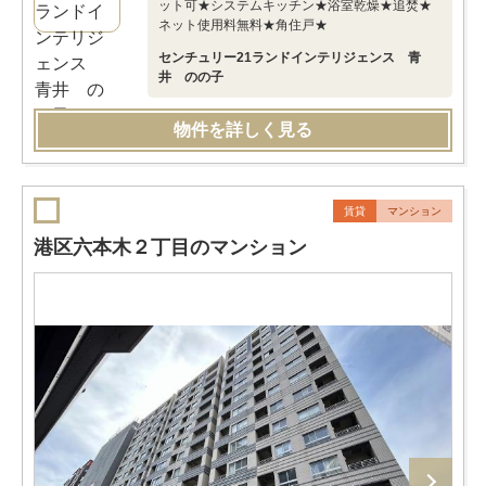
ット可★システムキッチン★浴室乾燥★追焚★
ネット使用料無料★角住戸★
センチュリー21ランドインテリジェンス 青
井 のの子
物件を詳しく見る
賃貸
マンション
港区六本木２丁目のマンション