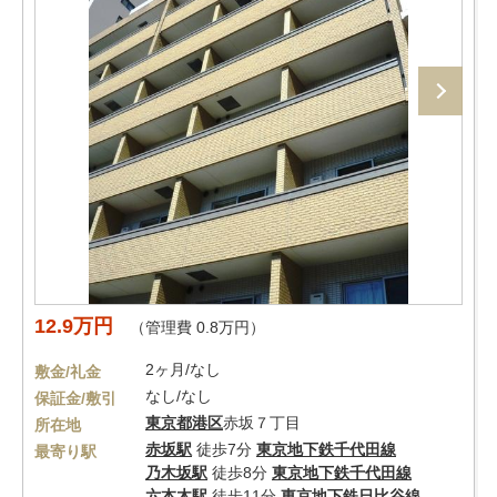
12.9万円
（管理費 0.8万円）
2ヶ月/なし
敷金/礼金
なし/なし
保証金/敷引
東京都
港区
赤坂７丁目
所在地
赤坂駅
徒歩7分
東京地下鉄千代田線
最寄り駅
乃木坂駅
徒歩8分
東京地下鉄千代田線
六本木駅
徒歩11分
東京地下鉄日比谷線