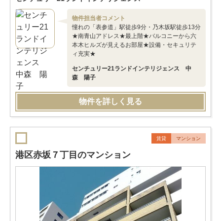
物件担当者コメント
憧れの「表参道」駅徒歩9分・乃木坂駅徒歩13分
★南青山アドレス★最上階★バルコニーから六
本木ヒルズが見えるお部屋★設備・セキュリテ
ィ充実★
センチュリー21ランドインテリジェンス 中
森 陽子
物件を詳しく見る
賃貸
マンション
港区赤坂７丁目のマンション