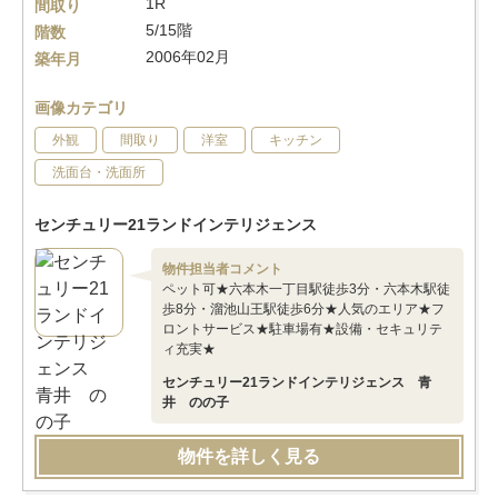
1R
間取り
5/15階
階数
2006年02月
築年月
画像カテゴリ
外観
間取り
洋室
キッチン
洗面台・洗面所
センチュリー21ランドインテリジェンス
物件担当者コメント
ペット可★六本木一丁目駅徒歩3分・六本木駅徒
歩8分・溜池山王駅徒歩6分★人気のエリア★フ
ロントサービス★駐車場有★設備・セキュリテ
ィ充実★
センチュリー21ランドインテリジェンス 青
井 のの子
物件を詳しく見る