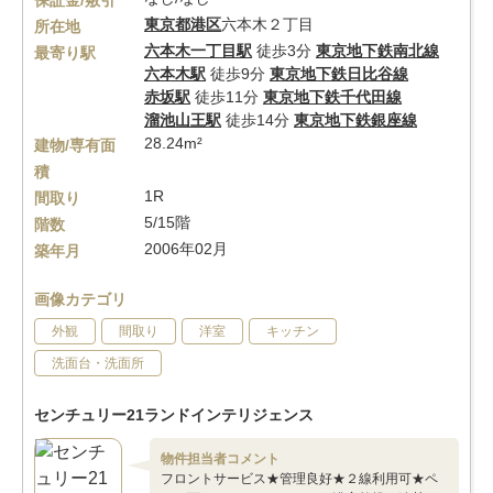
保証金/敷引
東京都
港区
六本木２丁目
所在地
六本木一丁目駅
徒歩3分
東京地下鉄南北線
最寄り駅
六本木駅
徒歩9分
東京地下鉄日比谷線
赤坂駅
徒歩11分
東京地下鉄千代田線
溜池山王駅
徒歩14分
東京地下鉄銀座線
28.24m²
建物/専有面
積
1R
間取り
5/15階
階数
2006年02月
築年月
画像カテゴリ
外観
間取り
洋室
キッチン
洗面台・洗面所
センチュリー21ランドインテリジェンス
物件担当者コメント
フロントサービス★管理良好★２線利用可★ペ