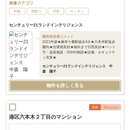
画像カテゴリ
外観
間取り
洋室
キッチン
センチュリー21ランドインテリジェンス
物件担当者コメント
2021年築★麻布十番駅徒歩4分★六本木駅徒歩
圏内★住環境良好★南向きで日照良好★ペット
可・楽器相談・SOHO相談★設備・セキュリテ
ィ充実★
センチュリー21ランドインテリジェンス 中
森 陽子
物件を詳しく見る
賃貸
マンション
港区六本木２丁目のマンション