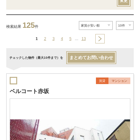
変更
125
検索結果
件
1
2
3
4
5
…
13
まとめてお問い合わせ
チェックした物件（最大10件まで）を
賃貸
マンション
ベルコート赤坂