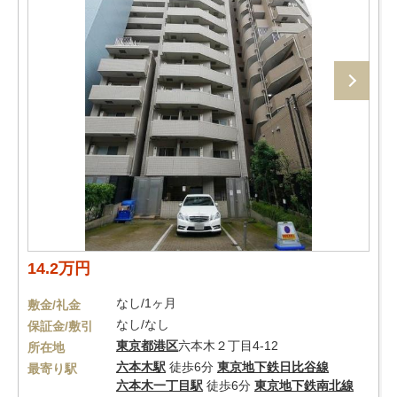
14.2万円
なし/1ヶ月
敷金/礼金
なし/なし
保証金/敷引
東京都
港区
六本木２丁目4-12
所在地
六本木駅
徒歩6分
東京地下鉄日比谷線
最寄り駅
六本木一丁目駅
徒歩6分
東京地下鉄南北線