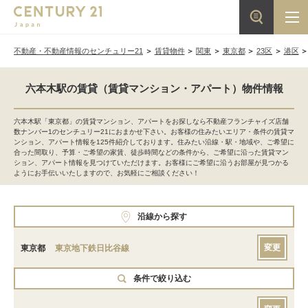
不動産・不動産情報のセンチュリー21
賃貸物件
関東
東京都
23区
港区
六本木駅の賃貸（賃貸マンション・アパート）物件情報
六本木駅「東京都」の賃貸マンション、アパートをお探しなら不動産フランチャイズ店舗
数ナンバー1のセンチュリー21におまかせ下さい。お客様の住みたいエリア・条件の賃貸マ
ンション、アパート情報を125件紹介しております。住みたい沿線・駅・地域や、ご希望に
合った間取り、予算・ご希望の家賃、徒歩時間などの条件から、ご希望に沿った賃貸マン
ション、アパート情報を見つけていただけます。お客様にご希望に沿うお部屋が見つかる
ようにお手伝いいたしますので、お気軽にご相談ください！
沿線から探す
変更
東京都
東京地下鉄日比谷線
条件で絞り込む