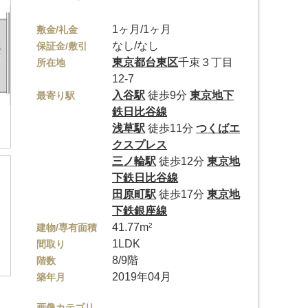
1ヶ月/1ヶ月
敷金/礼金
なし/なし
保証金/敷引
東京都
台東区
千束３丁目
所在地
12-7
入谷駅
徒歩9分
東京地下
最寄り駅
鉄日比谷線
浅草駅
徒歩11分
つくばエ
クスプレス
三ノ輪駅
徒歩12分
東京地
下鉄日比谷線
田原町駅
徒歩17分
東京地
下鉄銀座線
41.77m²
建物/専有面積
1LDK
間取り
8/9階
階数
2019年04月
築年月
画像カテゴリ