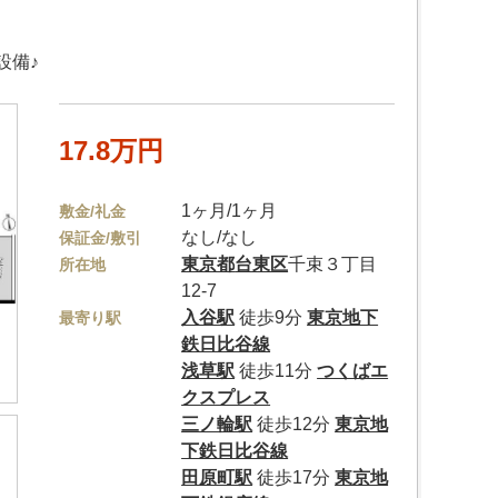
設備♪
17.8万円
1ヶ月/1ヶ月
敷金/礼金
なし/なし
保証金/敷引
東京都
台東区
千束３丁目
所在地
12-7
入谷駅
徒歩9分
東京地下
最寄り駅
鉄日比谷線
浅草駅
徒歩11分
つくばエ
クスプレス
三ノ輪駅
徒歩12分
東京地
下鉄日比谷線
田原町駅
徒歩17分
東京地