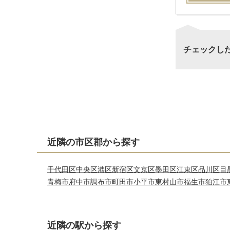
チェックし
近隣の市区郡から探す
千代田区
中央区
港区
新宿区
文京区
墨田区
江東区
品川区
目
青梅市
府中市
調布市
町田市
小平市
東村山市
福生市
狛江市
近隣の駅から探す