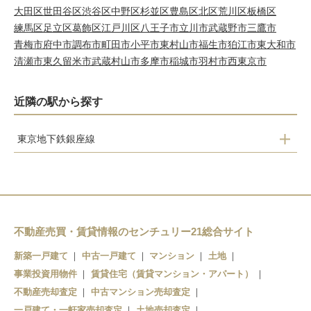
大田区
世田谷区
渋谷区
中野区
杉並区
豊島区
北区
荒川区
板橋区
練馬区
足立区
葛飾区
江戸川区
八王子市
立川市
武蔵野市
三鷹市
青梅市
府中市
調布市
町田市
小平市
東村山市
福生市
狛江市
東大和市
清瀬市
東久留米市
武蔵村山市
多摩市
稲城市
羽村市
西東京市
近隣の駅から探す
東京地下鉄銀座線
溜池山王
赤坂見附
青山一丁目
不動産売買・賃貸情報のセンチュリー21総合サイト
外苑前
新築一戸建て
中古一戸建て
マンション
土地
事業投資用物件
表参道
賃貸住宅（賃貸マンション・アパート）
不動産売却査定
中古マンション売却査定
渋谷
一戸建て・一軒家売却査定
土地売却査定