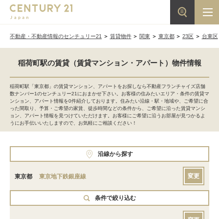
不動産・不動産情報のセンチュリー21
賃貸物件
関東
東京都
23区
台東区
稲荷町駅の賃貸（賃貸マンション・アパート）物件情報
稲荷町駅「東京都」の賃貸マンション、アパートをお探しなら不動産フランチャイズ店舗
数ナンバー1のセンチュリー21におまかせ下さい。お客様の住みたいエリア・条件の賃貸マ
ンション、アパート情報を0件紹介しております。住みたい沿線・駅・地域や、ご希望に合
った間取り、予算・ご希望の家賃、徒歩時間などの条件から、ご希望に沿った賃貸マンシ
ョン、アパート情報を見つけていただけます。お客様にご希望に沿うお部屋が見つかるよ
うにお手伝いいたしますので、お気軽にご相談ください！
沿線から探す
変更
東京都
東京地下鉄銀座線
条件で絞り込む