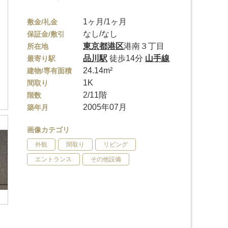
1ヶ月/1ヶ月
敷金/礼金
なし/なし
保証金/敷引
東京都
港区
港南３丁目
所在地
品川駅
徒歩14分
山手線
最寄り駅
24.14m²
建物/専有面積
1K
間取り
2/11階
階数
2005年07月
築年月
画像カテゴリ
外観
間取り
リビング
エントランス
その他設備