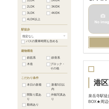
1LDK
2K/DK
2LDK
3K/DK
3LDK
4K/DK
4LDK以上
駅徒歩
バスの乗車時間も含める
建物構造
鉄筋系
鉄骨系
木造
ブロック・
その他
こだわり条件
港区
本日の新着
新着5日以
内
間取り図あ
外観写真あ
泉岳寺駅徒
り
り
BOX★周
動画あり