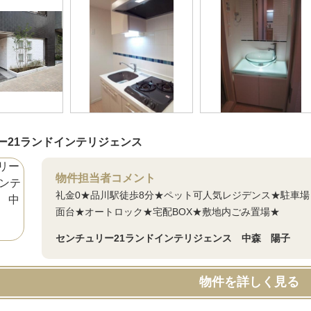
ー21ランドインテリジェンス
物件担当者コメント
礼金0★品川駅徒歩8分★ペット可人気レジデンス★駐車
面台★オートロック★宅配BOX★敷地内ごみ置場★
センチュリー21ランドインテリジェンス 中森 陽子
物件を詳しく見る