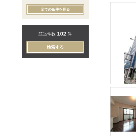
全ての条件を見る
102
該当件数
件
検索する