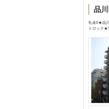
品川
礼金0★品
トロック★