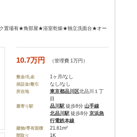
イク置場有★角部屋★浴室乾燥★独立洗面台★オー
10.7万円
（管理費 1万円）
1ヶ月/なし
敷金/礼金
なし/なし
保証金/敷引
東京都
品川区
北品川１丁
所在地
目
品川駅
徒歩8分
山手線
最寄り駅
北品川駅
徒歩8分
京浜急
行電鉄本線
21.61m²
建物/専有面積
1K
間取り