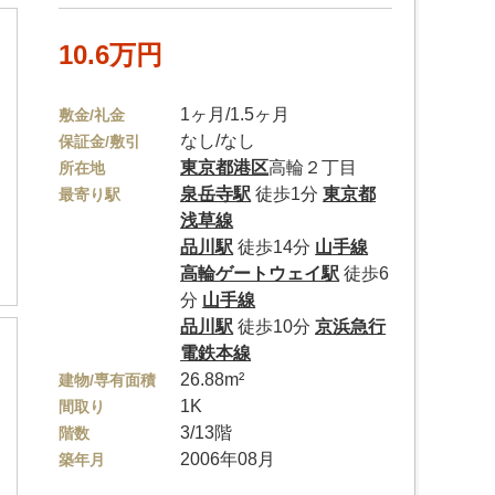
10.6万円
1ヶ月/1.5ヶ月
敷金/礼金
なし/なし
保証金/敷引
東京都
港区
高輪２丁目
所在地
泉岳寺駅
徒歩1分
東京都
最寄り駅
浅草線
品川駅
徒歩14分
山手線
高輪ゲートウェイ駅
徒歩6
分
山手線
品川駅
徒歩10分
京浜急行
電鉄本線
26.88m²
建物/専有面積
1K
間取り
3/13階
階数
2006年08月
築年月