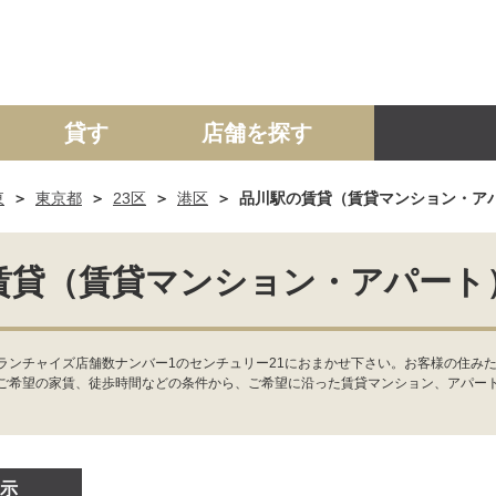
貸す
店舗を探す
東
東京都
23区
港区
品川駅の賃貸（賃貸マンション・ア
建て
マンション
土地
事業投資用
賃貸（賃貸マンション・アパート
ンチャイズ店舗数ナンバー1のセンチュリー21におまかせ下さい。お客様の住みた
ご希望の家賃、徒歩時間などの条件から、ご希望に沿った賃貸マンション、アパー
示