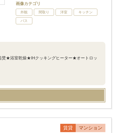
画像カテゴリ
外観
間取り
洋室
キッチン
バス
追焚★浴室乾燥★IHクッキングヒーター★オートロッ
賃貸
マンション