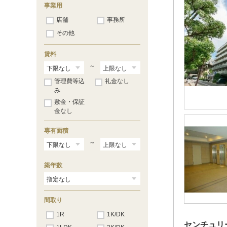
事業用
店舗
事務所
その他
賃料
～
管理費等込
礼金なし
み
敷金・保証
金なし
専有面積
～
築年数
間取り
1R
1K/DK
センチュリ