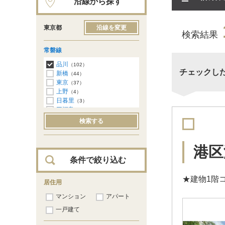
沿線から探す
東京都
沿線を変更
検索結果
常磐線
品川
（102）
チェックし
新橋
（44）
東京
（37）
上野
（4）
日暮里
（3）
三河島
（1）
北千住
（9）
検索する
港区
条件で絞り込む
★建物1階
居住用
マンション
アパート
一戸建て