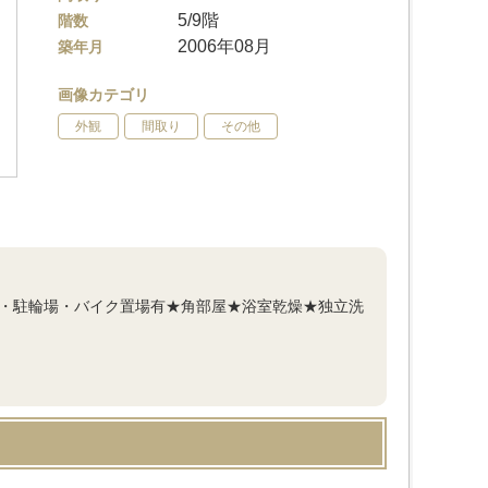
5/9階
階数
2006年08月
築年月
画像カテゴリ
外観
間取り
その他
場・駐輪場・バイク置場有★角部屋★浴室乾燥★独立洗