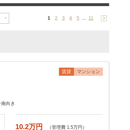
1
2
3
4
5
…
11
賃貸
マンション
★南向き
10.2万円
（管理費 1.5万円）