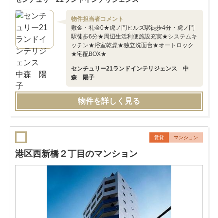
物件担当者コメント
敷金・礼金0★虎ノ門ヒルズ駅徒歩4分・虎ノ門
駅徒歩6分★周辺生活利便施設充実★システムキ
ッチン★浴室乾燥★独立洗面台★オートロック
★宅配BOX★
センチュリー21ランドインテリジェンス 中
森 陽子
物件を詳しく見る
賃貸
マンション
港区西新橋２丁目のマンション