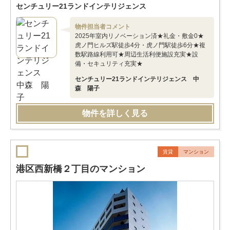
センチュリー21ランドインテリジェンス
物件担当者コメント
2025年室内リノベーション済★礼金・敷金0★
虎ノ門ヒルズ駅徒歩4分・虎ノ門駅徒歩6分★複
数駅路線利用可★周辺生活利便施設充実★設
備・セキュリティ充実★
センチュリー21ランドインテリジェンス 中
森 陽子
物件を詳しく見る
賃貸
マンション
港区西新橋２丁目のマンション