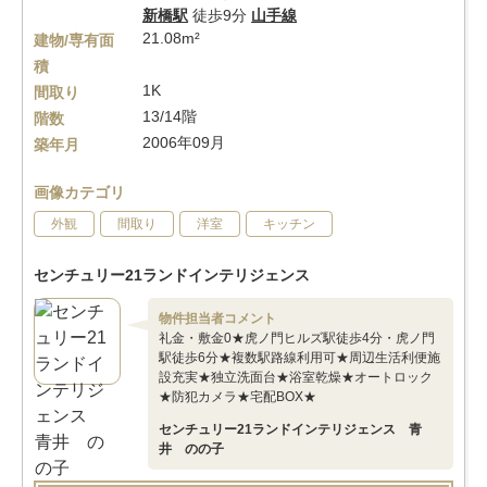
新橋駅
徒歩9分
山手線
21.08m²
建物/専有面
積
1K
間取り
13/14階
階数
2006年09月
築年月
画像カテゴリ
外観
間取り
洋室
キッチン
センチュリー21ランドインテリジェンス
物件担当者コメント
礼金・敷金0★虎ノ門ヒルズ駅徒歩4分・虎ノ門
駅徒歩6分★複数駅路線利用可★周辺生活利便施
設充実★独立洗面台★浴室乾燥★オートロック
★防犯カメラ★宅配BOX★
センチュリー21ランドインテリジェンス 青
井 のの子