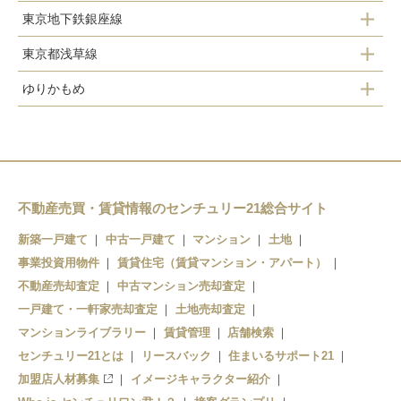
新橋
新橋
東京地下鉄銀座線
日暮里
神田
品川
浜松町
東京都浅草線
日本橋
東京
西大井
ゆりかもめ
田町
日本橋
京橋
有楽町
新橋
新橋
高輪ゲートウェイ
宝町
銀座
汐留
浜松町
新橋
東銀座
竹芝
虎ノ門
新橋
田町
不動産売買・賃貸情報のセンチュリー21総合サイト
日の出
大門
溜池山王
高輪ゲートウェイ
新築一戸建て
中古一戸建て
マンション
土地
事業投資用物件
賃貸住宅（賃貸マンション・アパート）
三田
赤坂見附
不動産売却査定
中古マンション売却査定
泉岳寺
一戸建て・一軒家売却査定
土地売却査定
マンションライブラリー
賃貸管理
店舗検索
センチュリー21とは
リースバック
住まいるサポート21
加盟店人材募集
イメージキャラクター紹介