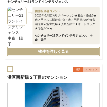
センチュリー21ランドインテリジェンス
物件担当者コメント
2026年6月室内リノベーション★礼金・敷金0★
虎ノ門ヒルズ駅徒歩4分・虎ノ門駅徒歩6分★収
納充実★浴室乾燥★洗面所独立★オートロック
★宅配BOX★
センチュリー21ランドインテリジェンス 中
森 陽子
物件を詳しく見る
賃貸
マンション
港区西新橋２丁目のマンション