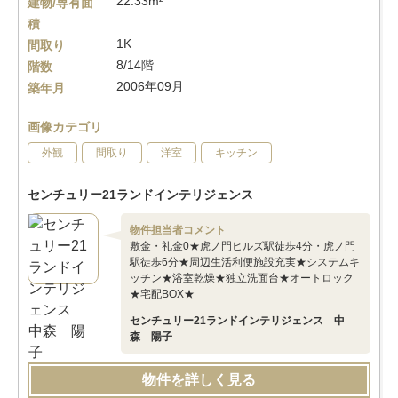
22.33m²
建物/専有面
積
1K
間取り
8/14階
階数
2006年09月
築年月
画像カテゴリ
外観
間取り
洋室
キッチン
センチュリー21ランドインテリジェンス
物件担当者コメント
敷金・礼金0★虎ノ門ヒルズ駅徒歩4分・虎ノ門
駅徒歩6分★周辺生活利便施設充実★システムキ
ッチン★浴室乾燥★独立洗面台★オートロック
★宅配BOX★
センチュリー21ランドインテリジェンス 中
森 陽子
物件を詳しく見る