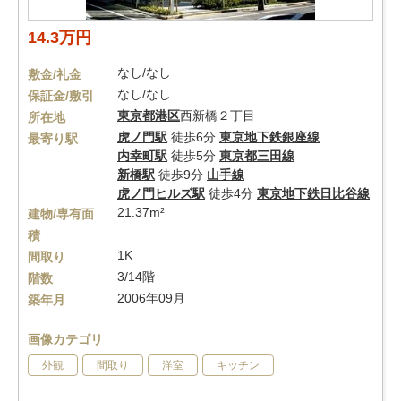
14.3万円
なし/なし
敷金/礼金
なし/なし
保証金/敷引
東京都
港区
西新橋２丁目
所在地
虎ノ門駅
徒歩6分
東京地下鉄銀座線
最寄り駅
内幸町駅
徒歩5分
東京都三田線
新橋駅
徒歩9分
山手線
虎ノ門ヒルズ駅
徒歩4分
東京地下鉄日比谷線
21.37m²
建物/専有面
積
1K
間取り
3/14階
階数
2006年09月
築年月
画像カテゴリ
外観
間取り
洋室
キッチン