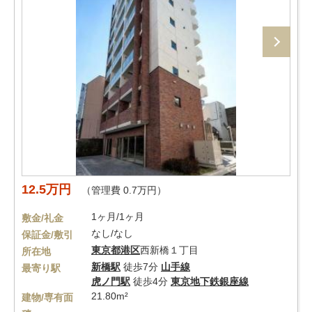
12.5万円
（管理費 0.7万円）
1ヶ月/1ヶ月
敷金/礼金
なし/なし
保証金/敷引
東京都
港区
西新橋１丁目
所在地
新橋駅
徒歩7分
山手線
最寄り駅
虎ノ門駅
徒歩4分
東京地下鉄銀座線
21.80m²
建物/専有面