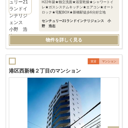
H22年築★独立洗面★浴室乾燥★シャワートイ
レ★ガスシステムキッチン★エアコン★オート
ロック★宅配BOX★新橋駅徒歩6分好立地
センチュリー21ランドインテリジェンス 小
野 浩志
物件を詳しく見る
賃貸
マンション
港区西新橋２丁目のマンション