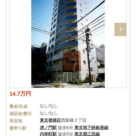
14.7万円
なし/なし
敷金/礼金
なし/なし
保証金/敷引
東京都
港区
西新橋２丁目
所在地
虎ノ門駅
徒歩6分
東京地下鉄銀座線
最寄り駅
内幸町駅
徒歩5分
東京都三田線