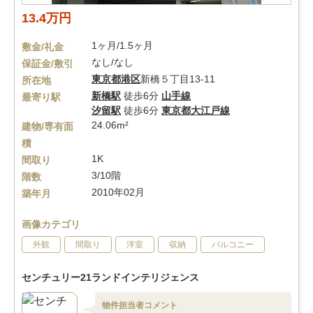
13.4万円
1ヶ月/1.5ヶ月
敷金/礼金
なし/なし
保証金/敷引
東京都
港区
新橋５丁目13-11
所在地
新橋駅
徒歩6分
山手線
最寄り駅
汐留駅
徒歩6分
東京都大江戸線
24.06m²
建物/専有面
積
1K
間取り
3/10階
階数
2010年02月
築年月
画像カテゴリ
外観
間取り
洋室
収納
バルコニー
センチュリー21ランドインテリジェンス
物件担当者コメント