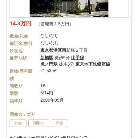
14.3万円
（管理費 1.5万円）
なし/なし
敷金/礼金
なし/なし
保証金/敷引
東京都
港区
西新橋２丁目
所在地
新橋駅
徒歩9分
山手線
最寄り駅
虎ノ門駅
徒歩6分
東京地下鉄銀座線
21.53m²
建物/専有面
積
1K
間取り
5/14階
階数
2006年09月
築年月
画像カテゴリ
外観
間取り
洋室
センチュリー21ランドインテリジェンス