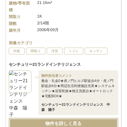
21.16m²
建物/専有面
積
1K
間取り
2/14階
階数
2006年09月
築年月
画像カテゴリ
外観
間取り
洋室
トイレ
キッチン
センチュリー21ランドインテリジェンス
物件担当者コメント
敷金・礼金0★虎ノ門ヒルズ駅徒歩4分・虎ノ門
駅徒歩6分★周辺生活利便施設充実★システムキ
ッチン★浴室乾燥★独立洗面台★オートロック
★宅配BOX★
センチュリー21ランドインテリジェンス 中
森 陽子
物件を詳しく見る