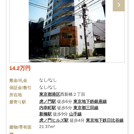
14.2万円
なし/なし
敷金/礼金
なし/なし
保証金/敷引
東京都
港区
西新橋２丁目
所在地
虎ノ門駅
徒歩6分
東京地下鉄銀座線
最寄り駅
内幸町駅
徒歩5分
東京都三田線
新橋駅
徒歩9分
山手線
虎ノ門ヒルズ駅
徒歩4分
東京地下鉄日比谷線
21.37m²
建物/専有面