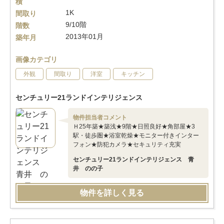
積
1K
間取り
9/10階
階数
2013年01月
築年月
画像カテゴリ
外観
間取り
洋室
キッチン
センチュリー21ランドインテリジェンス
物件担当者コメント
Ｈ25年築★築浅★9階★日照良好★角部屋★3
駅・徒歩圏★浴室乾燥★モニター付きインター
フォン★防犯カメラ★セキュリティ充実
センチュリー21ランドインテリジェンス 青
井 のの子
物件を詳しく見る