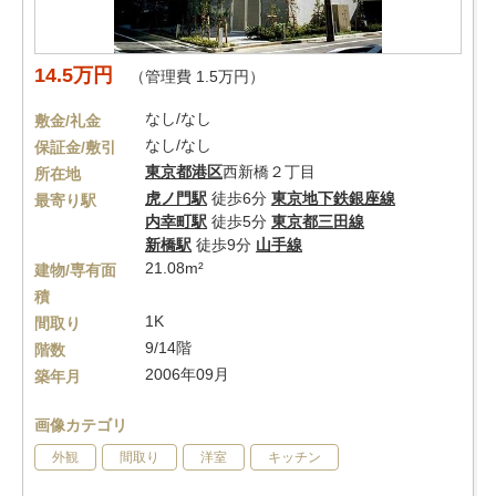
14.5万円
（管理費 1.5万円）
なし/なし
敷金/礼金
なし/なし
保証金/敷引
東京都
港区
西新橋２丁目
所在地
虎ノ門駅
徒歩6分
東京地下鉄銀座線
最寄り駅
内幸町駅
徒歩5分
東京都三田線
新橋駅
徒歩9分
山手線
21.08m²
建物/専有面
積
1K
間取り
9/14階
階数
2006年09月
築年月
画像カテゴリ
外観
間取り
洋室
キッチン