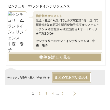
センチュリー21ランドインテリジェンス
物件担当者コメント
敷金・礼金0★虎ノ門ヒルズ駅徒歩4分・虎ノ門
駅徒歩6分★周辺生活利便施設充実★システムキ
ッチン★浴室乾燥★独立洗面台★オートロック
★宅配BOX★
センチュリー21ランドインテリジェンス 中
森 陽子
物件を詳しく見る
まとめてお問い合わせ
チェックした物件（最大10件まで）を
1
2
3
4
…
5