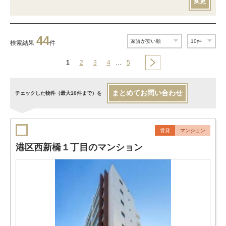
変更
44
検索結果
件
1
2
3
4
…
5
まとめてお問い合わせ
チェックした物件（最大10件まで）を
賃貸
マンション
港区西新橋１丁目のマンション