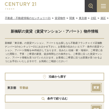
不動産・不動産情報のセンチュリー21
賃貸物件
関東
東京都
23区
港区
新橋駅の賃貸（賃貸マンション・アパート）物件情報
新橋駅「東京都」の賃貸マンション、アパートをお探しなら不動産フランチャイズ店舗数
ナンバー1のセンチュリー21におまかせ下さい。お客様の住みたいエリア・条件の賃貸マン
ション、アパート情報を44件紹介しております。住みたい沿線・駅・地域や、ご希望に合
った間取り、予算・ご希望の家賃、徒歩時間などの条件から、ご希望に沿った賃貸マンシ
ョン、アパート情報を見つけていただけます。お客様にご希望に沿うお部屋が見つかるよ
うにお手伝いいたしますので、お気軽にご相談ください！
沿線から探す
変更
東京都
常磐線
条件で絞り込む