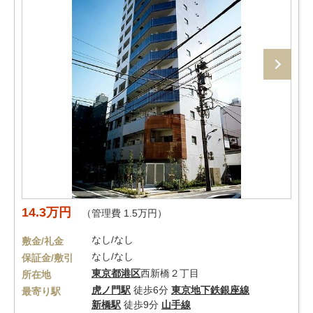
14.3万円
（管理費 1.5万円）
なし/なし
敷金/礼金
なし/なし
保証金/敷引
東京都
港区
西新橋２丁目
所在地
虎ノ門駅
徒歩6分
東京地下鉄銀座線
最寄り駅
新橋駅
徒歩9分
山手線