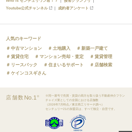
Who is センチュリワン君！？
接客グランプリ
Youtube公式チャンネル
成約者アンケート
人気のキーワード
中古マンション
土地購入
新築一戸建て
賃貸住宅
マンション売却・査定
賃貸管理
リースバック
住まいるサポート
店舗検索
ケインコスギさん
※同一屋号で売買・賃貸の両方を取り扱う不動産仲介フラン
No.1
店舗数
※
チャイズ業としての全国における店舗数
（2026年7月時点／東京商工リサーチ調べ）
センチュリー21の加盟店は、すべて独立・自営です。