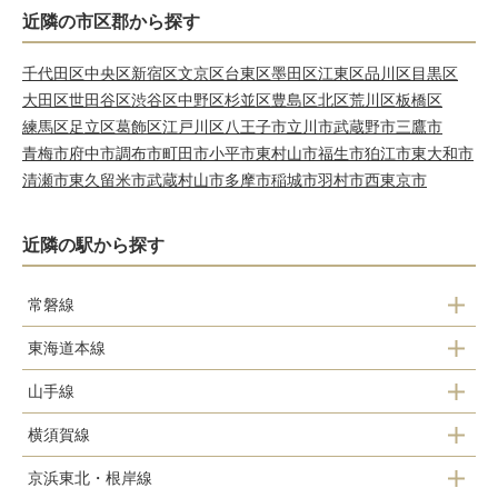
近隣の市区郡から探す
千代田区
中央区
新宿区
文京区
台東区
墨田区
江東区
品川区
目黒区
大田区
世田谷区
渋谷区
中野区
杉並区
豊島区
北区
荒川区
板橋区
練馬区
足立区
葛飾区
江戸川区
八王子市
立川市
武蔵野市
三鷹市
青梅市
府中市
調布市
町田市
小平市
東村山市
福生市
狛江市
東大和市
清瀬市
東久留米市
武蔵村山市
多摩市
稲城市
羽村市
西東京市
近隣の駅から探す
常磐線
東海道本線
品川
新橋
山手線
東京
東京
新橋
横須賀線
東京
品川
上野
京浜東北・根岸線
東京
有楽町