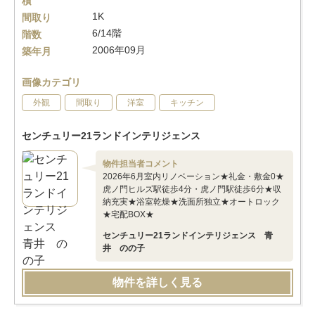
積
1K
間取り
6/14階
階数
2006年09月
築年月
画像カテゴリ
外観
間取り
洋室
キッチン
センチュリー21ランドインテリジェンス
物件担当者コメント
2026年6月室内リノベーション★礼金・敷金0★
虎ノ門ヒルズ駅徒歩4分・虎ノ門駅徒歩6分★収
納充実★浴室乾燥★洗面所独立★オートロック
★宅配BOX★
センチュリー21ランドインテリジェンス 青
井 のの子
物件を詳しく見る