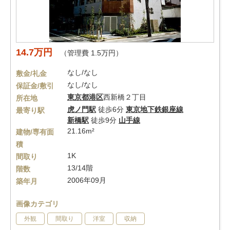
14.7万円
（管理費 1.5万円）
なし/なし
敷金/礼金
なし/なし
保証金/敷引
東京都
港区
西新橋２丁目
所在地
虎ノ門駅
徒歩6分
東京地下鉄銀座線
最寄り駅
新橋駅
徒歩9分
山手線
21.16m²
建物/専有面
積
1K
間取り
13/14階
階数
2006年09月
築年月
画像カテゴリ
外観
間取り
洋室
収納