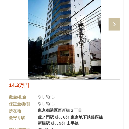
14.3万円
なし/なし
敷金/礼金
なし/なし
保証金/敷引
東京都
港区
西新橋２丁目
所在地
虎ノ門駅
徒歩6分
東京地下鉄銀座線
最寄り駅
新橋駅
徒歩9分
山手線