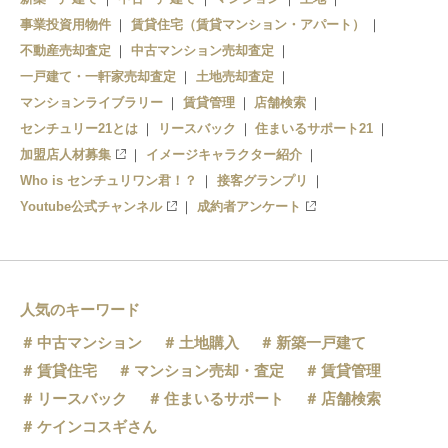
事業投資用物件
上野
賃貸住宅（賃貸マンション・アパート）
青井
不動産売却査定
中古マンション売却査定
六町
一戸建て・一軒家売却査定
土地売却査定
マンションライブラリー
賃貸管理
店舗検索
センチュリー21とは
リースバック
住まいるサポート21
加盟店人材募集
イメージキャラクター紹介
Who is センチュリワン君！？
接客グランプリ
Youtube公式チャンネル
成約者アンケート
人気のキーワード
中古マンション
土地購入
新築一戸建て
賃貸住宅
マンション売却・査定
賃貸管理
リースバック
住まいるサポート
店舗検索
ケインコスギさん