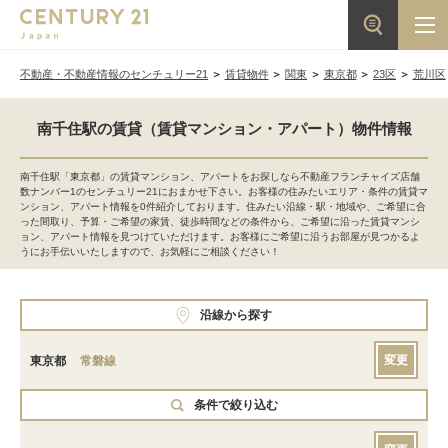
不動産・不動産情報のセンチュリー21
賃貸物件
関東
東京都
23区
荒川区
南千住駅の賃貸（賃貸マンション・アパート）物件情報
南千住駅「東京都」の賃貸マンション、アパートをお探しなら不動産フランチャイズ店舗
数ナンバー1のセンチュリー21におまかせ下さい。お客様の住みたいエリア・条件の賃貸マ
ンション、アパート情報を0件紹介しております。住みたい沿線・駅・地域や、ご希望に合
った間取り、予算・ご希望の家賃、徒歩時間などの条件から、ご希望に沿った賃貸マンシ
ョン、アパート情報を見つけていただけます。お客様にご希望に沿うお部屋が見つかるよ
うにお手伝いいたしますので、お気軽にご相談ください！
沿線から探す
変更
東京都
常磐線
条件で絞り込む