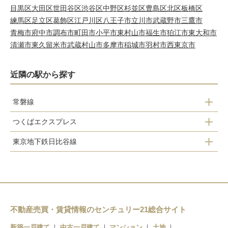
目黒区
大田区
世田谷区
渋谷区
中野区
杉並区
豊島区
北区
板橋区
練馬区
足立区
葛飾区
江戸川区
八王子市
立川市
武蔵野市
三鷹市
青梅市
府中市
調布市
町田市
小平市
東村山市
福生市
狛江市
東大和市
清瀬市
東久留米市
武蔵村山市
多摩市
稲城市
羽村市
西東京市
近隣の駅から探す
常磐線
つくばエクスプレス
上野
東京地下鉄日比谷線
秋葉原
日暮里
北千住
新御徒町
三河島
南千住
南千住
浅草
三ノ輪
北千住
南千住
不動産売買・賃貸情報のセンチュリー21総合サイト
入谷
北千住
新築一戸建て
中古一戸建て
マンション
土地