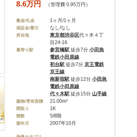
8.6万円
（管理費 0.95万円）
1ヶ月/1ヶ月
敷金/礼金
なし/なし
保証金/敷引
東京都
渋谷区
代々木４丁
所在地
目24-16
参宮橋駅
徒歩7分
小田急
最寄り駅
電鉄小田原線
初台駅
徒歩7分
京王電鉄
京王線
南新宿駅
徒歩12分
小田急
電鉄小田原線
代々木駅
徒歩15分
山手線
21.00m²
建物/専有面積
1K
間取り
5/8階
階数
2007年10月
築年月
画像カテゴリ