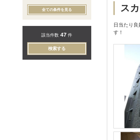
スカ
全ての条件を見る
日当たり良
す！
47
該当件数
件
検索する