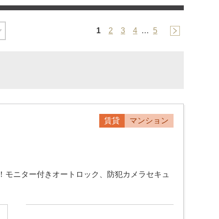
1
2
3
4
…
5
賃貸
マンション
！モニター付きオートロック、防犯カメラセキュ