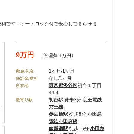
便利です！オートロック付で安心して暮らせま
9万円
（管理費 1万円）
1ヶ月/1ヶ月
敷金/礼金
なし/1ヶ月
保証金/敷引
東京都
渋谷区
初台１丁目
所在地
43-4
初台駅
徒歩3分
京王電鉄
最寄り駅
京王線
参宮橋駅
徒歩8分
小田急
電鉄小田原線
南新宿駅
徒歩16分
小田急