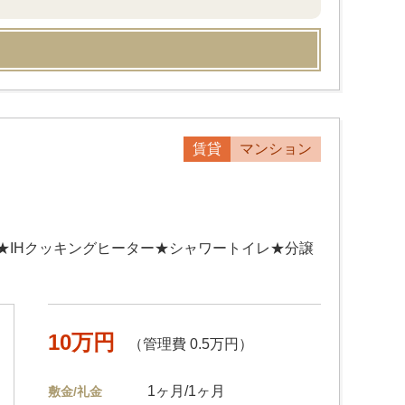
賃貸
マンション
★IHクッキングヒーター★シャワートイレ★分譲
10万円
（管理費 0.5万円）
1ヶ月/1ヶ月
敷金/礼金