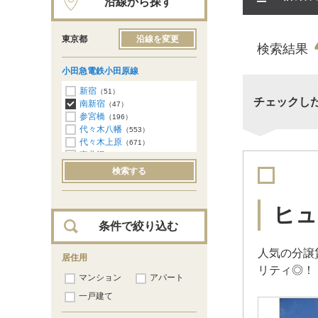
沿線から探す
東京都
沿線を変更
検索結果
小田急電鉄小田原線
新宿
（51）
チェックし
南新宿
（47）
参宮橋
（196）
代々木八幡
（553）
代々木上原
（671）
東北沢
（246）
下北沢
（121）
検索する
世田谷代田
（22）
梅ヶ丘
（24）
豪徳寺
（5）
ヒュ
経堂
（10）
条件で絞り込む
千歳船橋
（10）
祖師ヶ谷大蔵
（3）
人気の分譲
成城学園前
居住用
（5）
リティ◎！
喜多見
（3）
マンション
アパート
狛江
（3）
和泉多摩川
一戸建て
（2）
鶴川
（49）