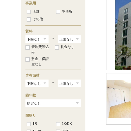
玉川学園前
（10）
事業用
町田
（49）
店舗
事務所
その他
賃料
～
管理費等込
礼金なし
み
敷金・保証
金なし
専有面積
～
築年数
間取り
1R
1K/DK