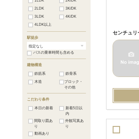
1LDK
2K/DK
2LDK
3K/DK
3LDK
4K/DK
4LDK以上
センチュリ
駅徒歩
バスの乗車時間も含める
建物構造
鉄筋系
鉄骨系
木造
ブロック・
その他
こだわり条件
本日の新着
新着5日以
内
間取り図あ
外観写真あ
り
り
動画あり