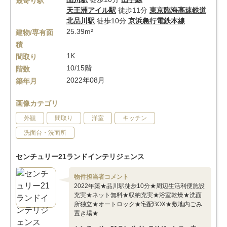
最寄り駅
天王洲アイル駅
徒歩11分
東京臨海高速鉄道
北品川駅
徒歩10分
京浜急行電鉄本線
25.39m²
建物/専有面
積
1K
間取り
10/15階
階数
2022年08月
築年月
画像カテゴリ
外観
間取り
洋室
キッチン
洗面台・洗面所
センチュリー21ランドインテリジェンス
物件担当者コメント
2022年築★品川駅徒歩10分★周辺生活利便施設
充実★ネット無料★収納充実★浴室乾燥★洗面
所独立★オートロック★宅配BOX★敷地内ごみ
置き場★