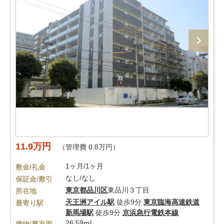
11.9万円
（管理費 0.8万円）
1ヶ月/1ヶ月
敷金/礼金
なし/なし
保証金/敷引
東京都
品川区
東品川３丁目
所在地
天王洲アイル駅
徒歩9分
東京臨海高速鉄道
最寄り駅
新馬場駅
徒歩9分
京浜急行電鉄本線
26.59m²