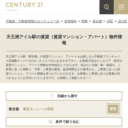
不動産・不動産情報のセンチュリー21
賃貸物件
関東
東京都
23区
品川区
天王洲アイル駅の賃貸（賃貸マンション・アパート）物件情
報
天王洲アイル駅「東京都」の賃貸マンション、アパートをお探しなら不動産フランチャイ
ズ店舗数ナンバー1のセンチュリー21におまかせ下さい。お客様の住みたいエリア・条件の
賃貸マンション、アパート情報を95件紹介しております。住みたい沿線・駅・地域や、ご
希望に合った間取り、予算・ご希望の家賃、徒歩時間などの条件から、ご希望に沿った賃
貸マンション、アパート情報を見つけていただけます。お客様にご希望に沿うお部屋が見
つかるようにお手伝いいたしますので、お気軽にご相談ください！
沿線から探す
変更
東京都
東京モノレール羽田
条件で絞り込む