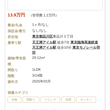
13.9万円
（管理費 1.2万円）
1ヶ月/なし
敷金/礼金
なし/なし
保証金/敷引
東京都
品川区
東品川３丁目
所在地
天王洲アイル駅
徒歩7分
東京臨海高速鉄道
最寄り駅
天王洲アイル駅
徒歩10分
東京モノレール羽
田
29.12m²
建物/専有面
積
1LDK
間取り
3/14階
階数
2025年03月
築年月
画像カテゴリ
外観
間取り
リビング
玄関
キッチン