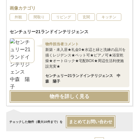
画像カテゴリ
外観
間取り
リビング
玄関
キッチン
センチュリー21ランドインテリジェンス
物件担当者コメント
新築・未入居★礼金0★水辺と緑と洗練の品川を
描くレジデンス★ペット可★ピアノ可★浴室乾
燥★オートロック★宅配BOX★周辺生活利便施
設充実★
センチュリー21ランドインテリジェンス 中
森 陽子
物件を詳しく見る
まとめてお問い合わせ
チェックした物件（最大10件まで）を