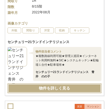
1R
間取り
8/15階
階数
2022年08月
築年月
画像カテゴリ
外観
間取り
洋室
収納
キッチン
センチュリー21ランドインテリジェンス
物件担当者コメント
★複数路線利用可能★管理人巡回★インターネ
ット利用料無料★SIC★システムキッチン★駐輪
場１台付★駐車場有★
センチュリー21ランドインテリジェンス 青
井 のの子
物件を詳しく見る
賃貸
マンション