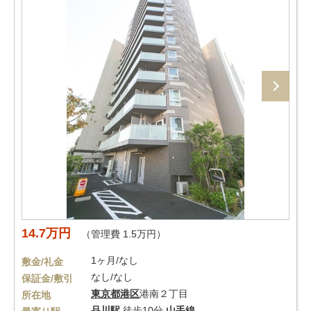
14.7万円
（管理費 1.5万円）
1ヶ月/なし
敷金/礼金
なし/なし
保証金/敷引
東京都
港区
港南２丁目
所在地
品川駅
徒歩10分
山手線