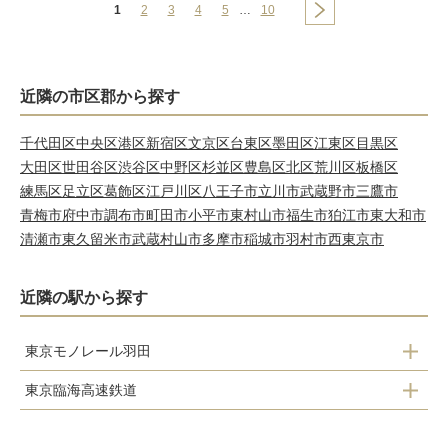
1
2
3
4
5
…
10
近隣の市区郡から探す
千代田区
中央区
港区
新宿区
文京区
台東区
墨田区
江東区
目黒区
大田区
世田谷区
渋谷区
中野区
杉並区
豊島区
北区
荒川区
板橋区
練馬区
足立区
葛飾区
江戸川区
八王子市
立川市
武蔵野市
三鷹市
青梅市
府中市
調布市
町田市
小平市
東村山市
福生市
狛江市
東大和市
清瀬市
東久留米市
武蔵村山市
多摩市
稲城市
羽村市
西東京市
近隣の駅から探す
東京モノレール羽田
東京臨海高速鉄道
昭和島
東雲
流通センター