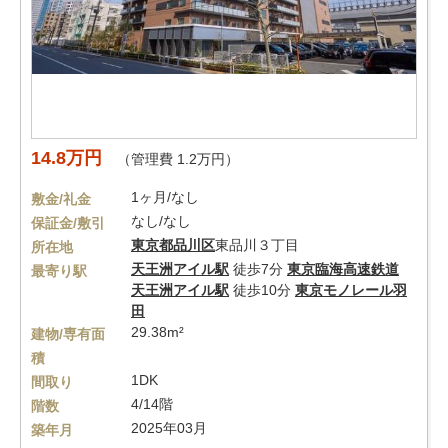
14.8万円
（管理費 1.2万円）
1ヶ月/なし
敷金/礼金
なし/なし
保証金/敷引
東京都
品川区
東品川３丁目
所在地
天王洲アイル駅
徒歩7分
東京臨海高速鉄道
最寄り駅
天王洲アイル駅
徒歩10分
東京モノレール羽
田
29.38m²
建物/専有面
積
1DK
間取り
4/14階
階数
2025年03月
築年月