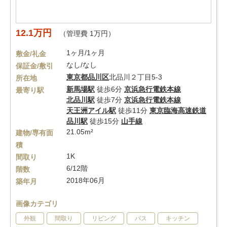
12.1万円
（管理費 1万円）
1ヶ月/1ヶ月
敷金/礼金
なし/なし
保証金/敷引
東京都
品川区
北品川２丁目5-3
所在地
新馬場駅
徒歩6分
京浜急行電鉄本線
最寄り駅
北品川駅
徒歩7分
京浜急行電鉄本線
天王洲アイル駅
徒歩11分
東京臨海高速鉄道
品川駅
徒歩15分
山手線
21.05m²
建物/専有面
積
1K
間取り
6/12階
階数
2018年06月
築年月
画像カテゴリ
外観
間取り
リビング
バス
キッチン