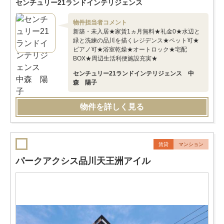
センチュリー21ランドインテリジェンス
物件担当者コメント
新築・未入居★家賃1ヵ月無料★礼金0★水辺と
緑と洗練の品川を描くレジデンス★ペット可★
ピアノ可★浴室乾燥★オートロック★宅配
BOX★周辺生活利便施設充実★
センチュリー21ランドインテリジェンス 中
森 陽子
物件を詳しく見る
賃貸
マンション
パークアクシス品川天王洲アイル