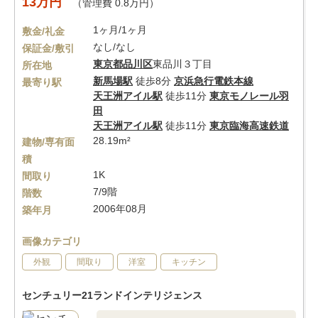
13万円
（管理費 0.8万円）
1ヶ月/1ヶ月
敷金/礼金
なし/なし
保証金/敷引
東京都
品川区
東品川３丁目
所在地
新馬場駅
徒歩8分
京浜急行電鉄本線
最寄り駅
天王洲アイル駅
徒歩11分
東京モノレール羽
田
天王洲アイル駅
徒歩11分
東京臨海高速鉄道
28.19m²
建物/専有面
積
1K
間取り
7/9階
階数
2006年08月
築年月
画像カテゴリ
外観
間取り
洋室
キッチン
センチュリー21ランドインテリジェンス