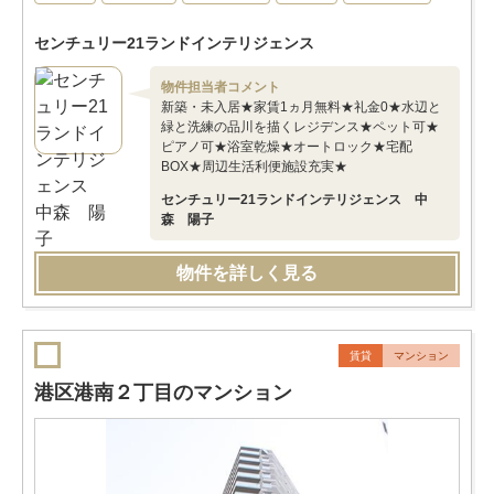
センチュリー21ランドインテリジェンス
物件担当者コメント
新築・未入居★家賃1ヵ月無料★礼金0★水辺と
緑と洗練の品川を描くレジデンス★ペット可★
ピアノ可★浴室乾燥★オートロック★宅配
BOX★周辺生活利便施設充実★
センチュリー21ランドインテリジェンス 中
森 陽子
物件を詳しく見る
賃貸
マンション
港区港南２丁目のマンション