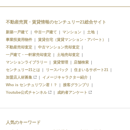
国際展示場
大井競馬場前
天王洲アイル
東京テレポート
不動産売買・賃貸情報のセンチュリー21総合サイト
モノレール浜松町
天王洲アイル
新築一戸建て
中古一戸建て
マンション
土地
事業投資用物件
品川シーサイド
賃貸住宅（賃貸マンション・アパート）
不動産売却査定
中古マンション売却査定
大井町
一戸建て・一軒家売却査定
土地売却査定
マンションライブラリー
賃貸管理
店舗検索
大崎
センチュリー21とは
リースバック
住まいるサポート21
加盟店人材募集
イメージキャラクター紹介
Who is センチュリワン君！？
接客グランプリ
Youtube公式チャンネル
成約者アンケート
人気のキーワード