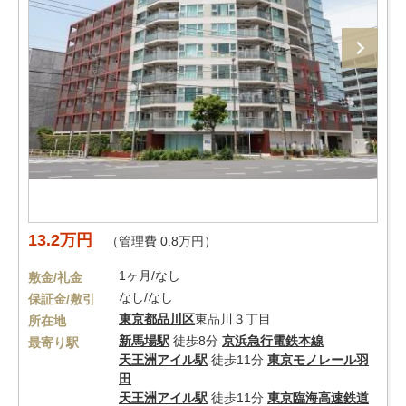
13.2万円
（管理費 0.8万円）
1ヶ月/なし
敷金/礼金
なし/なし
保証金/敷引
東京都
品川区
東品川３丁目
所在地
新馬場駅
徒歩8分
京浜急行電鉄本線
最寄り駅
天王洲アイル駅
徒歩11分
東京モノレール羽
田
天王洲アイル駅
徒歩11分
東京臨海高速鉄道