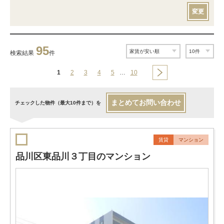
変更
95
検索結果
件
1
2
3
4
5
…
10
まとめてお問い合わせ
チェックした物件（最大10件まで）を
賃貸
マンション
品川区東品川３丁目のマンション