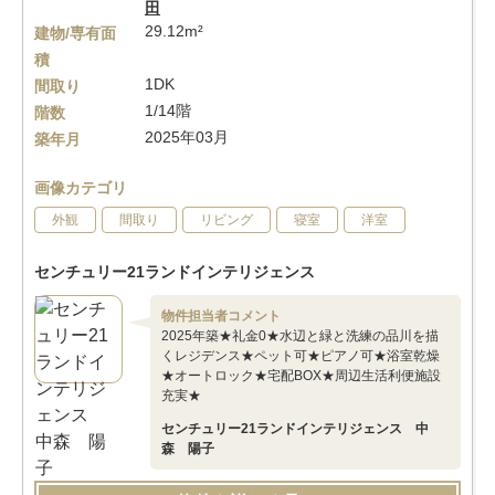
田
29.12m²
建物/専有面
積
1DK
間取り
1/14階
階数
2025年03月
築年月
画像カテゴリ
外観
間取り
リビング
寝室
洋室
センチュリー21ランドインテリジェンス
物件担当者コメント
2025年築★礼金0★水辺と緑と洗練の品川を描
くレジデンス★ペット可★ピアノ可★浴室乾燥
★オートロック★宅配BOX★周辺生活利便施設
充実★
センチュリー21ランドインテリジェンス 中
森 陽子