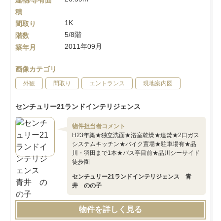
建物/専有面
積
1K
間取り
5/8階
階数
2011年09月
築年月
画像カテゴリ
外観
間取り
エントランス
現地案内図
センチュリー21ランドインテリジェンス
物件担当者コメント
H23年築★独立洗面★浴室乾燥★追焚★2口ガス
システムキッチン★バイク置場★駐車場有★品
川・羽田まで1本★バス亭目前★品川シーサイド
徒歩圏
センチュリー21ランドインテリジェンス 青
井 のの子
物件を詳しく見る