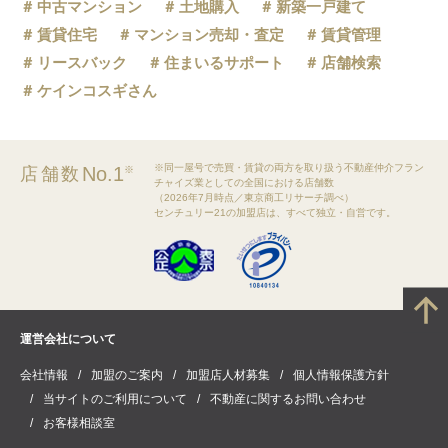
中古マンション
土地購入
新築一戸建て
賃貸住宅
マンション売却・査定
賃貸管理
リースバック
住まいるサポート
店舗検索
ケインコスギさん
※同一屋号で売買・賃貸の両方を取り扱う不動産仲介フラン
No.1
店舗数
※
チャイズ業としての全国における店舗数
（2026年7月時点／東京商工リサーチ調べ）
センチュリー21の加盟店は、すべて独立・自営です。
運営会社について
会社情報
加盟のご案内
加盟店人材募集
個人情報保護方針
当サイトのご利用について
不動産に関するお問い合わせ
お客様相談室