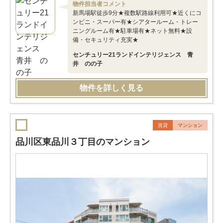
物件担当者コメント
新馬場駅徒歩9分★複数駅路線利用可★近くにコ
ンビニ・スーパー有★シアタールーム・トレー
ニングルーム有★駐車場有★ネット無料★設
備・セキュリティ充実★
センチュリー21ランドインテリジェンス 青
井 のの子
物件を詳しく見る
賃貸
マンション
品川区東品川３丁目のマンション