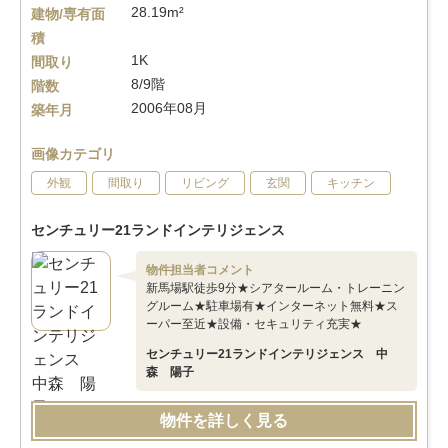
28.19m²
建物/専有面
積
1K
間取り
8/9階
階数
2006年08月
築年月
画像カテゴリ
外観
間取り
リビング
玄関
キッチン
センチュリー21ランドインテリジェンス
物件担当者コメント
新馬場駅徒歩9分★シアタールーム・トレーニン
グルーム★駐車場有★インターネット無料★ス
ーパー至近★設備・セキュリティ充実★
センチュリー21ランドインテリジェンス 中
森 陽子
物件を詳しく見る