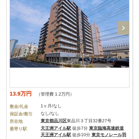
13.9万円
（管理費 1.2万円）
1ヶ月/なし
敷金/礼金
なし/なし
保証金/敷引
東京都
品川区
東品川３丁目32番27号
所在地
天王洲アイル駅
徒歩7分
東京臨海高速鉄道
最寄り駅
天王洲アイル駅
徒歩10分
東京モノレール羽