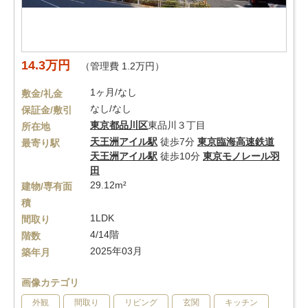
14.3万円
（管理費 1.2万円）
1ヶ月/なし
敷金/礼金
なし/なし
保証金/敷引
東京都
品川区
東品川３丁目
所在地
天王洲アイル駅
徒歩7分
東京臨海高速鉄道
最寄り駅
天王洲アイル駅
徒歩10分
東京モノレール羽
田
29.12m²
建物/専有面
積
1LDK
間取り
4/14階
階数
2025年03月
築年月
画像カテゴリ
外観
間取り
リビング
玄関
キッチン