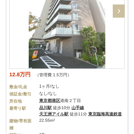
12.8万円
（管理費 1.5万円）
1ヶ月/なし
敷金/礼金
なし/なし
保証金/敷引
東京都
港区
港南２丁目
所在地
品川駅
徒歩10分
山手線
最寄り駅
天王洲アイル駅
徒歩11分
東京臨海高速鉄道
22.55m²
建物/専有面
積