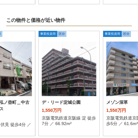
この物件と価格が近い物件
棟
事業投資用
区分
事業投資用
区分
泓ノ壺町＿中古
デ・リード淀城公園
メゾン深草
ス
1,550万円
1,550万円
京阪電気鉄道京阪線 淀 徒歩
京阪電気鉄道京阪
7分 ／ 66.92m²
歩5分 ／ 61.6m²
伏見 徒歩4分 ／