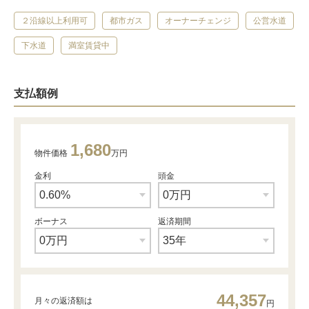
２沿線以上利用可
都市ガス
オーナーチェンジ
公営水道
下水道
満室賃貸中
支払額例
1,680
物件価格
万円
金利
頭金
ボーナス
返済期間
44,357
月々の返済額は
円