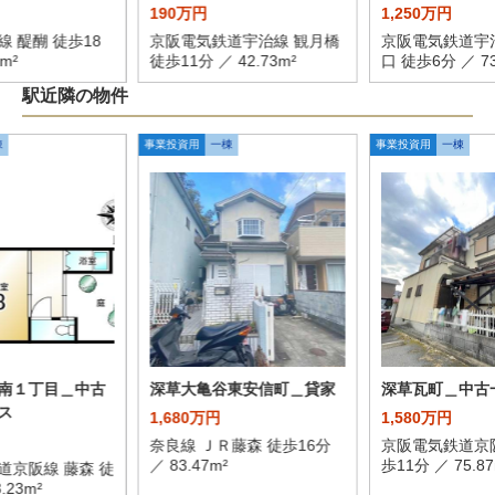
190万円
1,250万円
 醍醐 徒歩18
京阪電気鉄道宇治線 観月橋
京阪電気鉄道宇
8m²
徒歩11分 ／ 42.73m²
口 徒歩6分 ／ 73
駅近隣の物件
棟
事業投資用
一棟
事業投資用
一棟
南１丁目＿中古
深草大亀谷東安信町＿貸家
深草瓦町＿中古
ス
1,680万円
1,580万円
奈良線 ＪＲ藤森 徒歩16分
京阪電気鉄道京阪
／ 83.47m²
歩11分 ／ 75.87
道京阪線 藤森 徒
.23m²