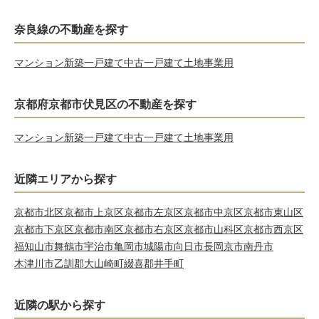
奈良線の不動産を探す
マンション
新築一戸建て
中古一戸建て
土地
事業用
京都府京都市伏見区の不動産を探す
マンション
新築一戸建て
中古一戸建て
土地
事業用
近隣エリアから探す
京都市北区
京都市上京区
京都市左京区
京都市中京区
京都市東山区
京都市下京区
京都市南区
京都市右京区
京都市山科区
京都市西京区
福知山市
舞鶴市
宇治市
亀岡市
城陽市
向日市
長岡京市
南丹市
木津川市
乙訓郡大山崎町
綴喜郡井手町
近隣の駅から探す