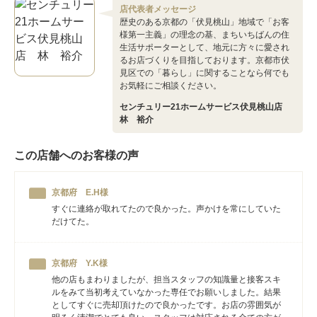
店代表者メッセージ
歴史のある京都の「伏見桃山」地域で「お客
様第一主義」の理念の基、まちいちばんの住
生活サポーターとして、地元に方々に愛され
るお店づくりを目指しております。京都市伏
見区での「暮らし」に関することなら何でも
お気軽にご相談ください。
センチュリー21ホームサービス伏見桃山店
林 裕介
この店舗へのお客様の声
京都府 E.H様
すぐに連絡が取れてたので良かった。声かけを常にしていた
だけてた。
京都府 Y.K様
他の店もまわりましたが、担当スタッフの知識量と接客スキ
ルをみて当初考えていなかった専任でお願いしました。結果
としてすぐに売却頂けたので良かったです。お店の雰囲気が