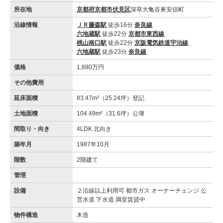
所在地
京都府京都市伏見区
深草大亀谷東安信町
沿線情報
ＪＲ藤森駅
徒歩16分
奈良線
六地蔵駅
徒歩22分
京都市東西線
桃山南口駅
徒歩22分
京阪電気鉄道宇治線
六地蔵駅
徒歩23分
奈良線
価格
1,680万円
その他費用
延床面積
83.47m²（25.24坪）登記
土地面積
104.49m²（31.6坪）公簿
間取り・向き
4LDK 北向き
築年月
1987年10月
階数
2階建て
管理
設備
２沿線以上利用可 都市ガス オーナーチェンジ 公
営水道 下水道 満室賃貸中
物件構造
木造