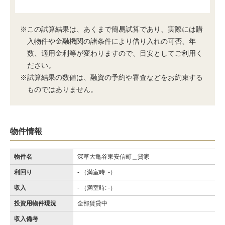
※この試算結果は、あくまで簡易試算であり、実際には購
入物件や金融機関の諸条件により借り入れの可否、年
数、適用金利等が変わりますので、目安としてご利用く
ださい。
※試算結果の数値は、融資の予約や審査などをお約束する
ものではありません。
物件情報
物件名
深草大亀谷東安信町＿貸家
利回り
- （満室時: -）
収入
- （満室時: -）
投資用物件現況
全部賃貸中
収入備考