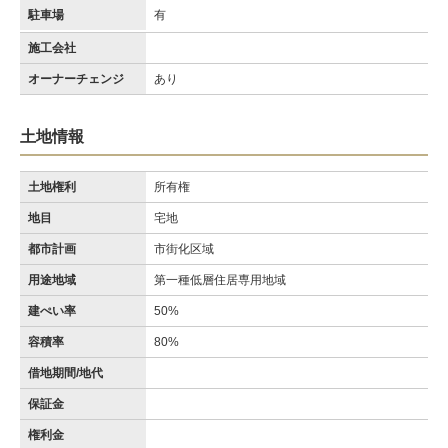
駐車場
有
施工会社
オーナーチェンジ
あり
土地情報
土地権利
所有権
地目
宅地
都市計画
市街化区域
用途地域
第一種低層住居専用地域
建ぺい率
50%
容積率
80%
借地期間/地代
保証金
権利金