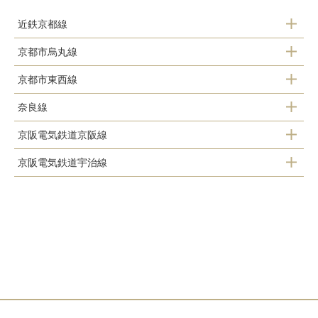
近鉄京都線
京都市烏丸線
上鳥羽口駅
京都市東西線
くいな橋駅
竹田駅
奈良線
醍醐駅
竹田駅
伏見駅
京阪電気鉄道京阪線
稲荷駅
石田駅
近鉄丹波橋駅
京阪電気鉄道宇治線
伏見稲荷駅
ＪＲ藤森駅
桃山御陵前駅
中書島駅
龍谷大前深草駅
桃山駅
向島駅
観月橋駅
藤森駅
桃山南口駅
墨染駅
六地蔵駅
丹波橋駅
伏見桃山駅