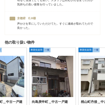
明るく清潔でとても良い。スタッフは対応される全ての方が
気持ちの良い接客を行っていました。
京都府 E.H様
声かけを常にしていただけてた。すぐに連絡が取れてたので
良かった。
他の取り扱い物件
棟
事業投資用
一棟
事業投資用
一棟
町＿中古一戸建
向島庚申町＿中古一戸建
桃山町丹後＿中