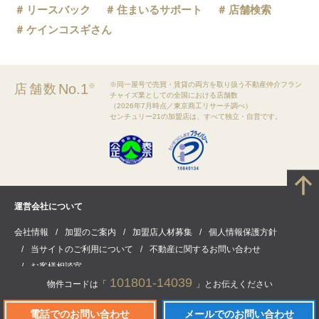
リースバック
住まいるサポート
店舗検索
ケインコスギさん
※同一屋号で売買・賃貸の両方を取り扱う不動産仲介フラン
No.1
店舗数
※
チャイズ業としての全国における店舗数
（2026年7月時点／東京商工リサーチ調べ）
センチュリー21の加盟店は、すべて独立・自営です。
運営会社について
会社情報
加盟のご案内
加盟店人材募集
個人情報保護方針
当サイトのご利用について
不動産に関するお問い合わせ
お客様相談室
101801-14039
物件コードは「
」とお伝えください
電話でのお問い合わせ
メールでのお問い合わせ