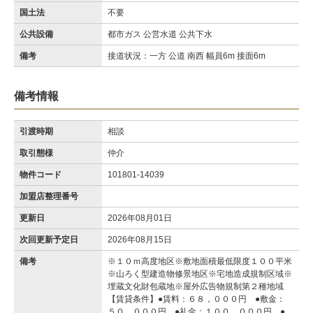
国土法
不要
公共設備
都市ガス 公営水道 公共下水
備考
接道状況：一方 公道 南西 幅員6m 接面6m
備考情報
引渡時期
相談
取引態様
仲介
物件コード
101801-14039
加盟店整理番号
更新日
2026年08月01日
次回更新予定日
2026年08月15日
備考
※１０ｍ高度地区※敷地面積最低限度１００平米
※山ろく型建造物修景地区※宅地造成規制区域※
埋蔵文化財包蔵地※屋外広告物規制第２種地域
【賃貸条件】●賃料：６８，０００円 ●敷金：
５０，０００円 ●礼金：１００，０００円 ●