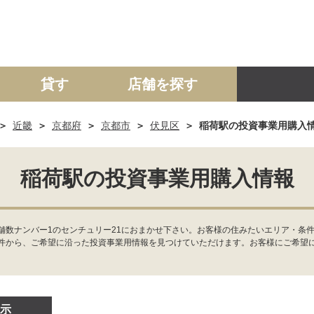
貸す
店舗を探す
近畿
京都府
京都市
伏見区
稲荷駅の投資事業用購入
建て
マンション
土地
事業投資用
稲荷駅の投資事業用購入情報
舗数ナンバー1のセンチュリー21におまかせ下さい。お客様の住みたいエリア・条
件から、ご希望に沿った投資事業用情報を見つけていただけます。お客様にご希望
示