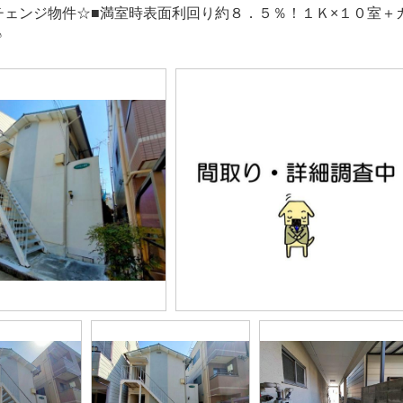
チェンジ物件☆■満室時表面利回り約８．５％！１Ｋ×１０室＋
♪