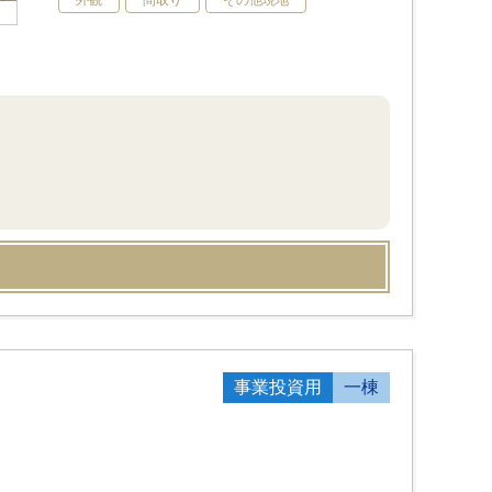
外観
間取り
その他現地
事業投資用
一棟