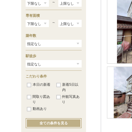
～
専有面積
～
築年数
駅徒歩
こだわり条件
本日の新着
新着5日以
内
間取り図あ
外観写真あ
り
り
動画あり
全ての条件を見る