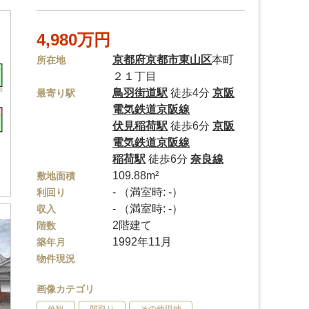
4,980万円
京都府
京都市東山区
本町
所在地
２１丁目
鳥羽街道駅
徒歩4分
京阪
最寄り駅
電気鉄道京阪線
伏見稲荷駅
徒歩6分
京阪
電気鉄道京阪線
稲荷駅
徒歩6分
奈良線
109.88m²
敷地面積
- （満室時: -）
利回り
- （満室時: -）
収入
2階建て
階数
1992年11月
築年月
物件現況
画像カテゴリ