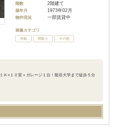
2階建て
階数
1973年02月
築年月
一部賃貸中
物件現況
画像カテゴリ
外観
間取り
その他
！１Ｋ×１０室＋ガレージ１台！龍谷大学まで徒歩５分