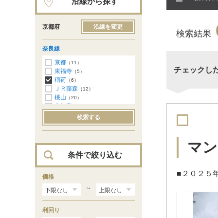
沿線から探す
京都府
沿線を変更
検索結果
奈良線
京都
（11）
チェックし
東福寺
（5）
稲荷
（6）
ＪＲ藤森
（12）
桃山
（20）
六地蔵
（13）
ＪＲ小倉
（2）
検索する
城陽
（5）
玉水
（1）
木津
（1）
マン
条件で絞り込む
■２０２５
価格
～
利回り