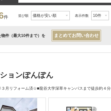
6
並び順
表示件数
件
まとめてお問い合わせ
た物件（最大10件まで）を
ションぽんぽん
年３月リフォーム済☆■龍谷大学深草キャンパスまで徒歩約４分