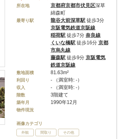
京都府
京都市伏見区
深草
所在地
綿森町
龍谷大前深草駅
徒歩3分
最寄り駅
京阪電気鉄道京阪線
稲荷駅
徒歩7分
奈良線
くいな橋駅
徒歩16分
京都
市烏丸線
藤森駅
徒歩9分
京阪電気
鉄道京阪線
81.63m²
敷地面積
- （満室時: -）
利回り
- （満室時: -）
収入
3階建て
階数
1990年12月
築年月
物件現況
画像カテゴリ
外観
間取り
その他