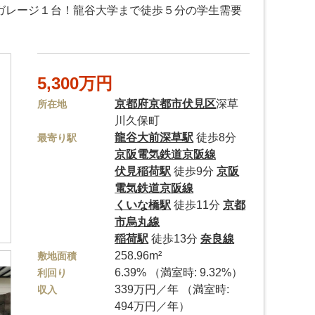
ガレージ１台！龍谷大学まで徒歩５分の学生需要
5,300万円
京都府
京都市伏見区
深草
所在地
川久保町
龍谷大前深草駅
徒歩8分
最寄り駅
京阪電気鉄道京阪線
伏見稲荷駅
徒歩9分
京阪
電気鉄道京阪線
くいな橋駅
徒歩11分
京都
市烏丸線
稲荷駅
徒歩13分
奈良線
258.96m²
敷地面積
6.39% （満室時: 9.32%）
利回り
339万円／年 （満室時:
収入
494万円／年）