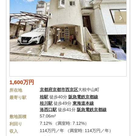
1,600万円
京都府
京都市西京区
大枝中山町
所在地
桂駅
徒歩40分
阪急電鉄京都線
最寄り駅
桂川駅
徒歩49分
東海道本線
洛西口駅
徒歩41分
阪急電鉄京都線
57.06m²
敷地面積
7.12% （満室時: 7.12%）
利回り
114万円／年 （満室時: 114万円／年）
収入