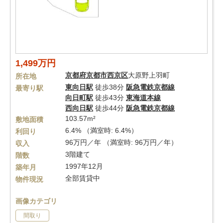
1,499万円
京都府
京都市西京区
大原野上羽町
所在地
東向日駅
徒歩38分
阪急電鉄京都線
最寄り駅
向日町駅
徒歩43分
東海道本線
西向日駅
徒歩44分
阪急電鉄京都線
103.57m²
敷地面積
6.4% （満室時: 6.4%）
利回り
96万円／年 （満室時: 96万円／年）
収入
3階建て
階数
1997年12月
築年月
全部賃貸中
物件現況
画像カテゴリ
間取り