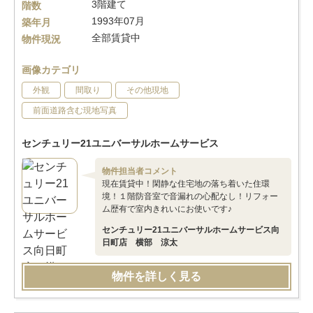
3階建て
階数
1993年07月
築年月
全部賃貸中
物件現況
画像カテゴリ
外観
間取り
その他現地
前面道路含む現地写真
センチュリー21ユニバーサルホームサービス
物件担当者コメント
現在賃貸中！閑静な住宅地の落ち着いた住環
境！１階防音室で音漏れの心配なし！リフォー
ム歴有で室内きれいにお使いです♪
センチュリー21ユニバーサルホームサービス向
日町店 横部 涼太
物件を詳しく見る