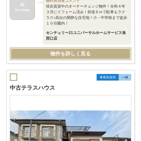
物件担当者コメント
現在賃貸中のオーナーチェンジ物件！令和４年
３月にリフォーム済み！前道６ｍで駐車もラク
ラク♪高台の閑静な住宅地！小・中学校まで徒歩
１０分圏内！
センチュリー21ユニバーサルホームサービス洛
西口店
物件を詳しく見る
事業投資用
一棟
中古テラスハウス