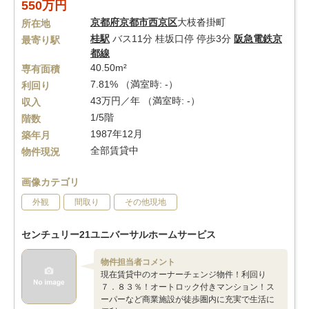
550万円
京都府
京都市西京区
大枝沓掛町
所在地
桂駅
バス11分 桂坂口停 停歩3分
阪急電鉄京
最寄り駅
都線
40.50m²
専有面積
7.81% （満室時: -）
利回り
43万円／年 （満室時: -）
収入
1/5階
階数
1987年12月
築年月
全部賃貸中
物件現況
画像カテゴリ
外観
間取り
その他現地
センチュリー21ユニバーサルホームサービス
物件担当者コメント
現在賃貸中のオーナーチェンジ物件！利回り
７．８３％！オートロック付きマンション！ス
ーパーなど商業施設が徒歩圏内に充実で生活に