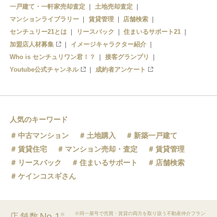
一戸建て・一軒家売却査定
土地売却査定
マンションライブラリー
賃貸管理
店舗検索
センチュリー21とは
リースバック
住まいるサポート21
加盟店人材募集
イメージキャラクター紹介
Who is センチュリワン君！？
接客グランプリ
Youtube公式チャンネル
成約者アンケート
人気のキーワード
中古マンション
土地購入
新築一戸建て
賃貸住宅
マンション売却・査定
賃貸管理
リースバック
住まいるサポート
店舗検索
ケインコスギさん
※同一屋号で売買・賃貸の両方を取り扱う不動産仲介フラン
No.1
店舗数
※