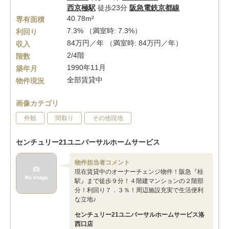
西京極駅
徒歩23分
阪急電鉄京都線
40.78m²
専有面積
7.3% （満室時: 7.3%）
利回り
84万円／年 （満室時: 84万円／年）
収入
2/4階
階数
1990年11月
築年月
全部賃貸中
物件現況
画像カテゴリ
外観
間取り
その他現地
センチュリー21ユニバーサルホームサービス
物件担当者コメント
現在賃貸中のオーナーチェンジ物件！阪急『桂
駅』まで徒歩９分！４階建マンションの２階部
分！利回り７．３％！周辺施設充実で生活便利
な立地♪
センチュリー21ユニバーサルホームサービス洛
西口店