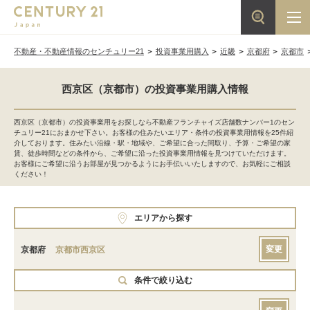
不動産・不動産情報のセンチュリー21
投資事業用購入
近畿
京都府
京都市
西京区（京都市）の投資事業用購入情報
西京区（京都市）の投資事業用をお探しなら不動産フランチャイズ店舗数ナンバー1のセン
チュリー21におまかせ下さい。お客様の住みたいエリア・条件の投資事業用情報を25件紹
介しております。住みたい沿線・駅・地域や、ご希望に合った間取り、予算・ご希望の家
賃、徒歩時間などの条件から、ご希望に沿った投資事業用情報を見つけていただけます。
お客様にご希望に沿うお部屋が見つかるようにお手伝いいたしますので、お気軽にご相談
ください！
エリアから探す
変更
京都府
京都市西京区
条件で絞り込む