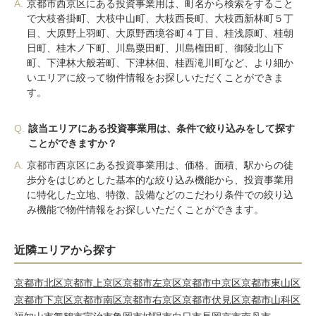
A.
京都市西京区にある投資事業用は、町名から検索をすること
で大枝沓掛町、大枝中山町、大枝西長町、大枝西新林町５丁
目、大原野上羽町、大原野西境谷町４丁目、桂浅原町、桂朝
日町、桂木ノ下町、川島粟田町、川島権田町、御陵北山下
町、下津林大般若町、下津林佃、桂西滝川町など、より細か
いエリアに絞って物件情報をお探しいただくことができま
す。
Q.
該当エリアにある投資事業用は、条件で絞り込みをして探す
ことができますか？
A.
京都市西京区にある投資事業用は、価格、面積、駅からの徒
歩分をはじめとした基本的な絞り込み機能から、投資事業用
に特化した立地、特徴、設備などのこだわり条件での絞り込
み機能で物件情報をお探しいただくことができます。
近隣エリアから探す
京都市北区
京都市上京区
京都市左京区
京都市中京区
京都市東山区
京都市下京区
京都市南区
京都市右京区
京都市伏見区
京都市山科区