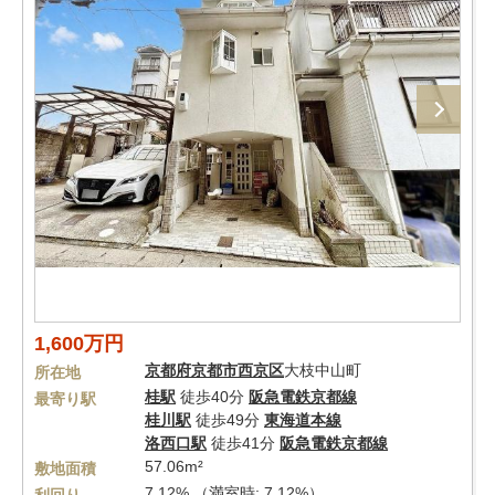
1,600万円
京都府
京都市西京区
大枝中山町
所在地
桂駅
徒歩40分
阪急電鉄京都線
最寄り駅
桂川駅
徒歩49分
東海道本線
洛西口駅
徒歩41分
阪急電鉄京都線
57.06m²
敷地面積
7.12% （満室時: 7.12%）