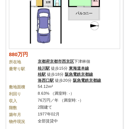
880万円
京都府
京都市西京区
下津林佃
所在地
桂川駅
徒歩15分
東海道本線
最寄り駅
桂駅
徒歩18分
阪急電鉄京都線
洛西口駅
徒歩20分
阪急電鉄京都線
54.12m²
敷地面積
8.63% （満室時: -）
利回り
76万円／年 （満室時: -）
収入
2階建て
階数
1977年02月
築年月
全部賃貸中
物件現況