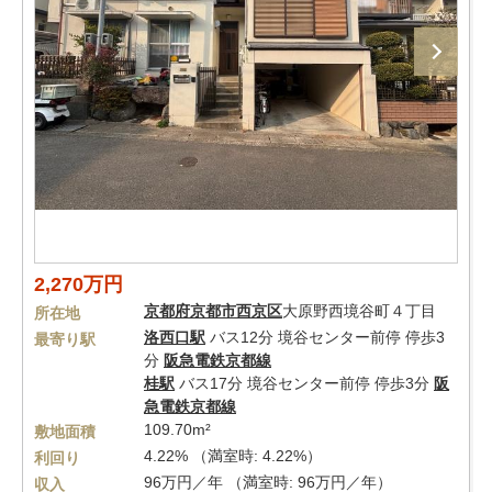
2,270万円
京都府
京都市西京区
大原野西境谷町４丁目
所在地
洛西口駅
バス12分 境谷センター前停 停歩3
最寄り駅
分
阪急電鉄京都線
桂駅
バス17分 境谷センター前停 停歩3分
阪
急電鉄京都線
109.70m²
敷地面積
4.22% （満室時: 4.22%）
利回り
96万円／年 （満室時: 96万円／年）
収入