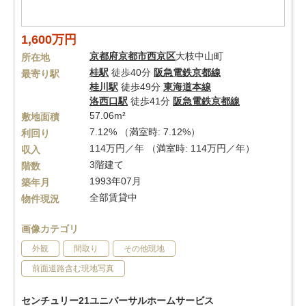
1,600万円
京都府
京都市西京区
大枝中山町
所在地
桂駅
徒歩40分
阪急電鉄京都線
最寄り駅
桂川駅
徒歩49分
東海道本線
洛西口駅
徒歩41分
阪急電鉄京都線
57.06m²
敷地面積
7.12% （満室時: 7.12%）
利回り
114万円／年 （満室時: 114万円／年）
収入
3階建て
階数
1993年07月
築年月
全部賃貸中
物件現況
画像カテゴリ
外観
間取り
その他現地
前面道路含む現地写真
センチュリー21ユニバーサルホームサービス