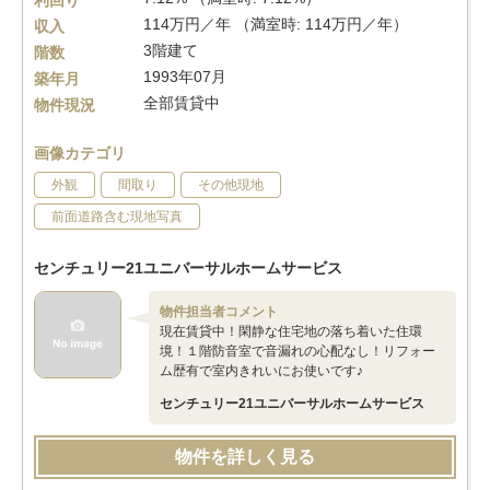
利回り
114万円／年 （満室時: 114万円／年）
収入
3階建て
階数
1993年07月
築年月
全部賃貸中
物件現況
画像カテゴリ
外観
間取り
その他現地
前面道路含む現地写真
センチュリー21ユニバーサルホームサービス
物件担当者コメント
現在賃貸中！閑静な住宅地の落ち着いた住環
境！１階防音室で音漏れの心配なし！リフォー
ム歴有で室内きれいにお使いです♪
センチュリー21ユニバーサルホームサービス
物件を詳しく見る