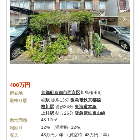
400万円
京都府
京都市西京区
川島権田町
所在地
桂駅
徒歩13分
阪急電鉄京都線
最寄り駅
桂川駅
徒歩34分
東海道本線
上桂駅
徒歩26分
阪急電鉄嵐山線
43.17m²
敷地面積
12% （満室時: 12%）
利回り
48万円／年 （満室時: 48万円／年）
収入