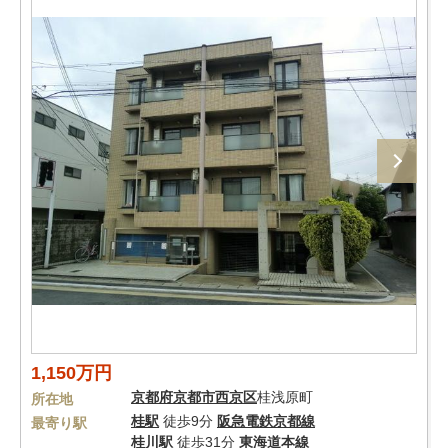
1,150万円
京都府
京都市西京区
桂浅原町
所在地
桂駅
徒歩9分
阪急電鉄京都線
最寄り駅
桂川駅
徒歩31分
東海道本線