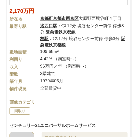
2,170万円
京都府
京都市西京区
大原野西境谷町４丁目
所在地
洛西口駅
バス12分 境谷センター前停 停歩3
最寄り駅
分
阪急電鉄京都線
桂駅
バス17分 境谷センター前停 停歩3分
阪
急電鉄京都線
109.68m²
敷地面積
4.42% （満室時: -）
利回り
96万円／年 （満室時: -）
収入
2階建て
階数
1979年06月
築年月
全部賃貸中
物件現況
画像カテゴリ
間取り
センチュリー21ユニバーサルホームサービス