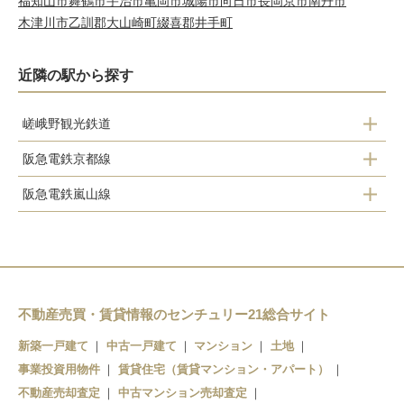
福知山市
舞鶴市
宇治市
亀岡市
城陽市
向日市
長岡京市
南丹市
木津川市
乙訓郡大山崎町
綴喜郡井手町
近隣の駅から探す
嵯峨野観光鉄道
阪急電鉄京都線
トロッコ保津峡駅
阪急電鉄嵐山線
桂駅
桂駅
上桂駅
松尾大社駅
不動産売買・賃貸情報のセンチュリー21総合サイト
新築一戸建て
中古一戸建て
マンション
土地
嵐山駅
事業投資用物件
賃貸住宅（賃貸マンション・アパート）
不動産売却査定
中古マンション売却査定