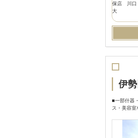
伊勢
■一部什器
ス・美容室