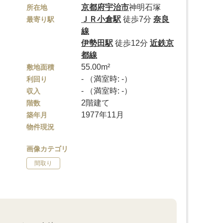
京都府
宇治市
神明石塚
所在地
ＪＲ小倉駅
徒歩7分
奈良
最寄り駅
線
伊勢田駅
徒歩12分
近鉄京
都線
55.00m²
敷地面積
- （満室時: -）
利回り
- （満室時: -）
収入
2階建て
階数
1977年11月
築年月
物件現況
画像カテゴリ
間取り