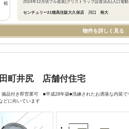
2024年12月頃フル改装(グリストラップ設置済み)入口電
センチュリー21穂高住販大久保店 川口 裕大
物件を詳しく見る
田町井尻 店舗付住宅
・備品付き即営業可 ■平成28年築■洗練されたお洒落な内装
などに向いています