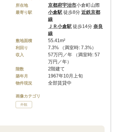
京都府
宇治市
小倉町山際
所在地
小倉駅
徒歩8分
近鉄京都
最寄り駅
線
ＪＲ小倉駅
徒歩14分
奈良
線
55.41m²
敷地面積
7.3% （満室時: 7.3%）
利回り
57万円／年 （満室時: 57
収入
万円／年）
2階建て
階数
1967年10月上旬
築年月
全部賃貸中
物件現況
画像カテゴリ
外観