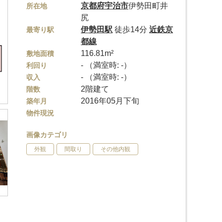
京都府
宇治市
伊勢田町井
所在地
尻
伊勢田駅
徒歩14分
近鉄京
最寄り駅
都線
116.81m²
敷地面積
- （満室時: -）
利回り
- （満室時: -）
収入
2階建て
階数
2016年05月下旬
築年月
物件現況
画像カテゴリ
外観
間取り
その他内観