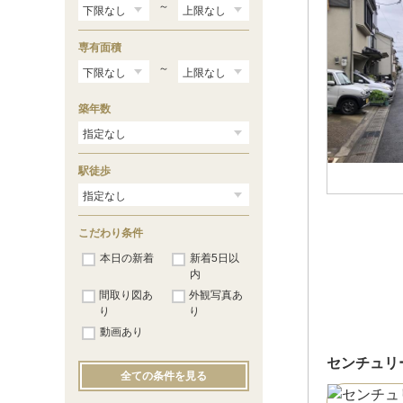
～
専有面積
～
築年数
駅徒歩
こだわり条件
本日の新着
新着5日以
内
間取り図あ
外観写真あ
り
り
動画あり
センチュリ
全ての条件を見る