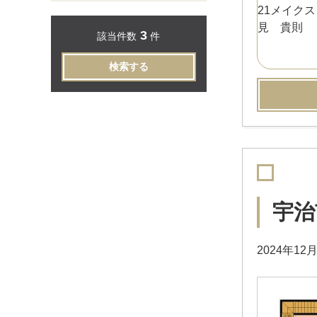
3
該当件数
件
検索する
宇治
2024年