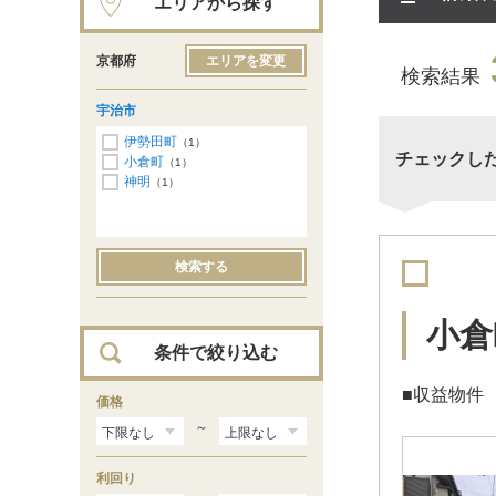
エリアから探す
京都府
エリアを変更
検索結果
宇治市
伊勢田町
（1）
チェックし
小倉町
（1）
神明
（1）
検索する
小倉
条件で絞り込む
■収益物件
価格
～
利回り