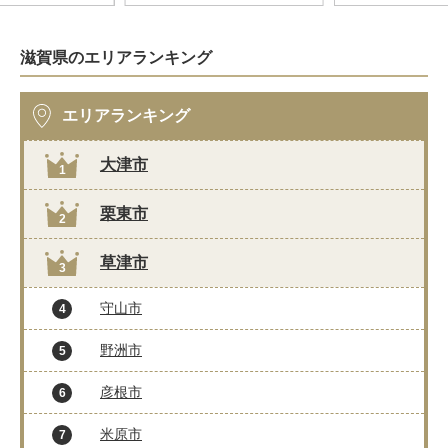
滋賀県のエリアランキング
エリアランキング
大津市
1
栗東市
2
草津市
3
守山市
4
野洲市
5
彦根市
6
米原市
7