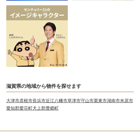
滋賀県の地域から物件を探せます
大津市
彦根市
長浜市
近江八幡市
草津市
守山市
栗東市
湖南市
米原市
愛知郡愛荘町
犬上郡豊郷町