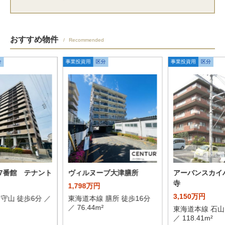
おすすめ物件
Recommended
分
事業投資用
区分
事業投資用
区分
7番館 テナント
ヴィルヌーブ大津膳所
アーバンスカイ
寺
1,798万円
3,150万円
守山 徒歩6分 ／
東海道本線 膳所 徒歩16分
／ 76.44m²
東海道本線 石山
／ 118.41m²