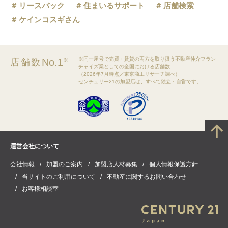
リースバック
住まいるサポート
店舗検索
ケインコスギさん
※同一屋号で売買・賃貸の両方を取り扱う不動産仲介フラン
No.1
店舗数
※
チャイズ業としての全国における店舗数
（2026年7月時点／東京商工リサーチ調べ）
センチュリー21の加盟店は、すべて独立・自営です。
運営会社について
会社情報
加盟のご案内
加盟店人材募集
個人情報保護方針
当サイトのご利用について
不動産に関するお問い合わせ
お客様相談室