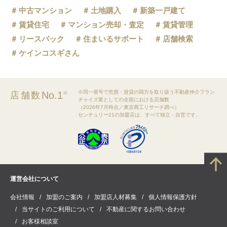
中古マンション
土地購入
新築一戸建て
賃貸住宅
マンション売却・査定
賃貸管理
リースバック
住まいるサポート
店舗検索
ケインコスギさん
※同一屋号で売買・賃貸の両方を取り扱う不動産仲介フラン
No.1
店舗数
※
チャイズ業としての全国における店舗数
（2026年7月時点／東京商工リサーチ調べ）
センチュリー21の加盟店は、すべて独立・自営です。
運営会社について
会社情報
加盟のご案内
加盟店人材募集
個人情報保護方針
当サイトのご利用について
不動産に関するお問い合わせ
お客様相談室