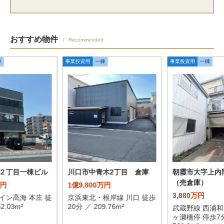
おすすめ物件
Recommended
棟
事業投資用
一棟
事業投資用
一棟
２丁目一棟ビル
川口市中青木2丁目 倉庫
朝霞市大字上内
（売倉庫）
万円
1億9,800万円
3,880万円
イン高海 本庄 徒
京浜東北・根岸線 川口 徒歩
2.03m²
20分 ／ 209.76m²
武蔵野線 西浦和
ヶ瀬橋停 停歩7