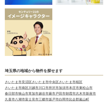
埼玉県の地域から物件を探せます
さいたま市見沼区
さいたま市中央区
さいたま市桜区
さいたま市南区
川越市
川口市
所沢市
加須市
本庄市
東松山市
春日部市
狭山市
草加市
越谷市
蕨市
戸田市
朝霞市
志木市
新座市
久喜市
八潮市
富士見市
三郷市
坂戸市
白岡市
比企郡嵐山町