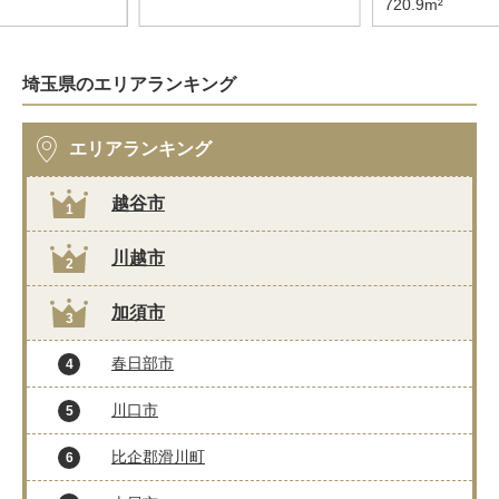
720.9m²
埼玉県のエリアランキング
エリアランキング
越谷市
1
川越市
2
加須市
3
春日部市
4
川口市
5
比企郡滑川町
6