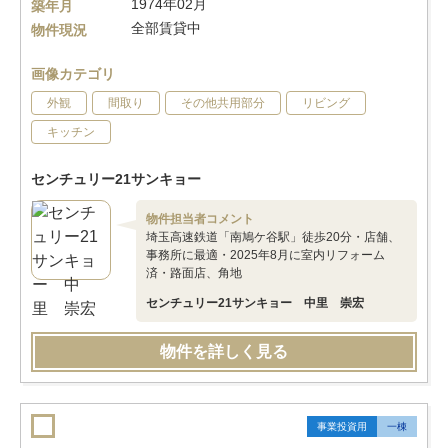
1974年02月
築年月
全部賃貸中
物件現況
画像カテゴリ
外観
間取り
その他共用部分
リビング
キッチン
センチュリー21サンキョー
物件担当者コメント
埼玉高速鉄道「南鳩ケ谷駅」徒歩20分・店舗、
事務所に最適・2025年8月に室内リフォーム
済・路面店、角地
センチュリー21サンキョー 中里 崇宏
物件を詳しく見る
事業投資用
一棟