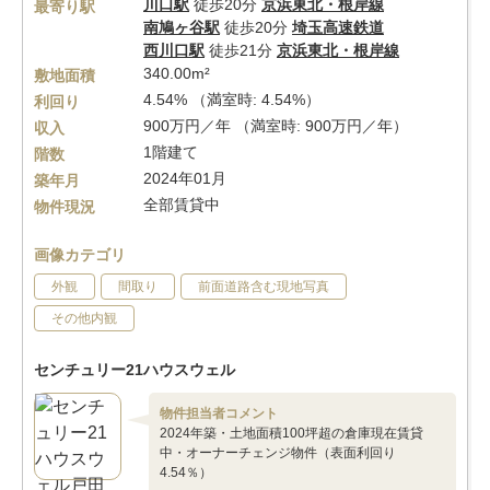
川口駅
徒歩20分
京浜東北・根岸線
最寄り駅
南鳩ヶ谷駅
徒歩20分
埼玉高速鉄道
西川口駅
徒歩21分
京浜東北・根岸線
340.00m²
敷地面積
4.54% （満室時: 4.54%）
利回り
900万円／年 （満室時: 900万円／年）
収入
1階建て
階数
2024年01月
築年月
全部賃貸中
物件現況
画像カテゴリ
外観
間取り
前面道路含む現地写真
その他内観
センチュリー21ハウスウェル
物件担当者コメント
2024年築・土地面積100坪超の倉庫現在賃貸
中・オーナーチェンジ物件（表面利回り
4.54％）