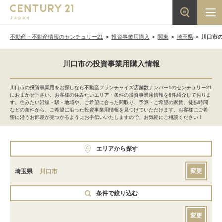
不動産・不動産情報のセンチュリー21
投資事業用購入
関東
埼玉県
川口市
川口市の投資事業用購入情報
川口市の投資事業用をお探しなら不動産フランチャイズ店舗数ナンバー1のセンチュリー21
におまかせ下さい。お客様の住みたいエリア・条件の投資事業用情報を6件紹介しておりま
す。住みたい沿線・駅・地域や、ご希望に合った間取り、予算・ご希望の家賃、徒歩時間
などの条件から、ご希望に沿った投資事業用情報を見つけていただけます。お客様にご希
望に沿うお部屋が見つかるようにお手伝いいたしますので、お気軽にご相談ください！
エリアから探す
変更
埼玉県
川口市
条件で絞り込む
変更