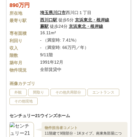
890万円
埼玉県
川口市
西川口１丁目
所在地
西川口駅
徒歩5分
京浜東北・根岸線
最寄り駅
蕨駅
徒歩24分
京浜東北・根岸線
16.11m²
専有面積
- （満室時: 7.41%）
利回り
- （満室時: 66万円／年）
収入
9/11階
階数
1991年12月
築年月
全部賃貸中
物件現況
画像カテゴリ
外観
間取り
その他共用部分
エントランス
その他現地
センチュリー21ウインズホーム
物件担当者コメント
11階建て9階部分・1Kタイプ。南東角部屋につ