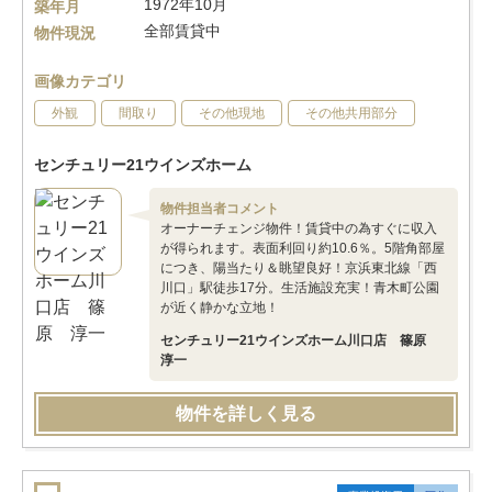
1972年10月
築年月
全部賃貸中
物件現況
画像カテゴリ
外観
間取り
その他現地
その他共用部分
センチュリー21ウインズホーム
物件担当者コメント
オーナーチェンジ物件！賃貸中の為すぐに収入
が得られます。表面利回り約10.6％。5階角部屋
につき、陽当たり＆眺望良好！京浜東北線「西
川口」駅徒歩17分。生活施設充実！青木町公園
が近く静かな立地！
センチュリー21ウインズホーム川口店 篠原
淳一
物件を詳しく見る