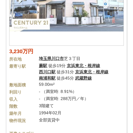
3,230万円
埼玉県
川口市
芝３丁目
所在地
蕨駅
徒歩19分
京浜東北・根岸線
最寄り駅
西川口駅
徒歩31分
京浜東北・根岸線
南浦和駅
徒歩45分
武蔵野線
59.00m²
敷地面積
- （満室時: 8.91%）
利回り
- （満室時: 288万円／年）
収入
3階建て
階数
1994年02月
築年月
全部賃貸中
物件現況