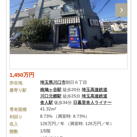
1,450万円
埼玉県
川口市
朝日６丁目
所在地
南鳩ヶ谷駅
徒歩20分
埼玉高速鉄道
最寄り駅
川口元郷駅
徒歩25分
埼玉高速鉄道
舎人駅
徒歩34分
日暮里舎人ライナー
41.32m²
専有面積
8.73% （満室時: 8.73%）
利回り
126万円／年 （満室時: 126万円／年）
収入
1/5階
階数