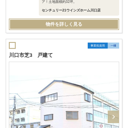
ア！土地面積約32坪。
センチュリー21ウインズホーム川口店
物件を詳しく見る
事業投資用
一棟
川口市芝3 戸建て