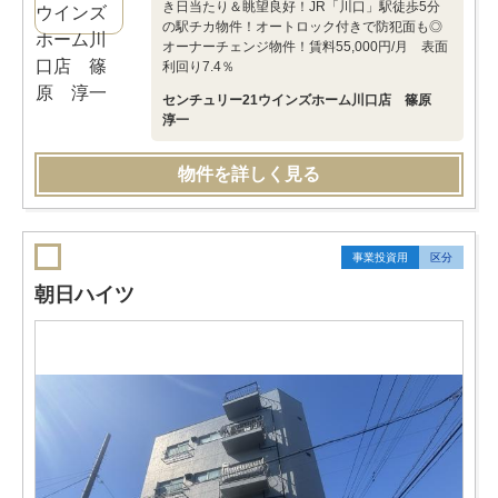
き日当たり＆眺望良好！JR「川口」駅徒歩5分
の駅チカ物件！オートロック付きで防犯面も◎
オーナーチェンジ物件！賃料55,000円/月 表面
利回り7.4％
センチュリー21ウインズホーム川口店 篠原
淳一
物件を詳しく見る
事業投資用
区分
朝日ハイツ