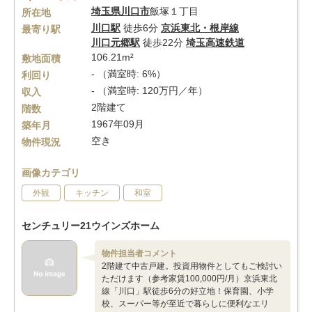
埼玉県
川口市
飯塚１丁目
所在地
川口駅
徒歩6分
京浜東北・根岸線
最寄り駅
川口元郷駅
徒歩22分
埼玉高速鉄道
106.21m²
敷地面積
- （満室時: 6%）
利回り
- （満室時: 120万円／年）
収入
2階建て
階数
1967年09月
築年月
空き
物件現況
画像カテゴリ
外観
キッチン
和室
センチュリー21ウインズホーム
物件担当者コメント
2階建て中古戸建。投資用物件としてもご検討い
ただけます（参考家賃100,000円/月）京浜東北
線「川口」駅徒歩6分の好立地！保育園、小学
校、スーパー等が至近で暮らしに便利なエリ