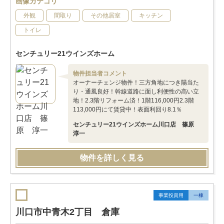
画像カテゴリ
外観
間取り
その他居室
キッチン
トイレ
センチュリー21ウインズホーム
物件担当者コメント
オーナーチェンジ物件！三方角地につき陽当た
り・通風良好！幹線道路に面し利便性の高い立
地！2.3階リフォーム済！1階116,000円2.3階
113,000円にて賃貸中！表面利回り8.1％
センチュリー21ウインズホーム川口店 篠原
淳一
物件を詳しく見る
事業投資用
一棟
川口市中青木2丁目 倉庫