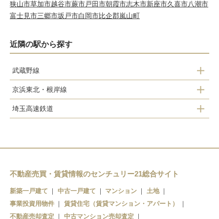
狭山市
草加市
越谷市
蕨市
戸田市
朝霞市
志木市
新座市
久喜市
八潮市
富士見市
三郷市
坂戸市
白岡市
比企郡嵐山町
近隣の駅から探す
武蔵野線
京浜東北・根岸線
東川口駅
埼玉高速鉄道
西川口駅
川口元郷駅
川口駅
南鳩ヶ谷駅
鳩ヶ谷駅
不動産売買・賃貸情報のセンチュリー21総合サイト
新築一戸建て
中古一戸建て
マンション
土地
新井宿駅
事業投資用物件
賃貸住宅（賃貸マンション・アパート）
戸塚安行駅
不動産売却査定
中古マンション売却査定