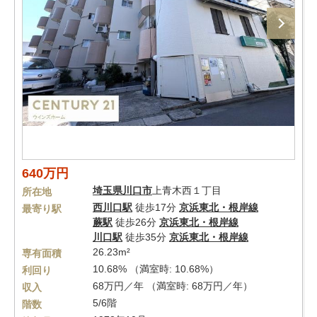
640万円
埼玉県
川口市
上青木西１丁目
所在地
西川口駅
徒歩17分
京浜東北・根岸線
最寄り駅
蕨駅
徒歩26分
京浜東北・根岸線
川口駅
徒歩35分
京浜東北・根岸線
26.23m²
専有面積
10.68% （満室時: 10.68%）
利回り
68万円／年 （満室時: 68万円／年）
収入
5/6階
階数