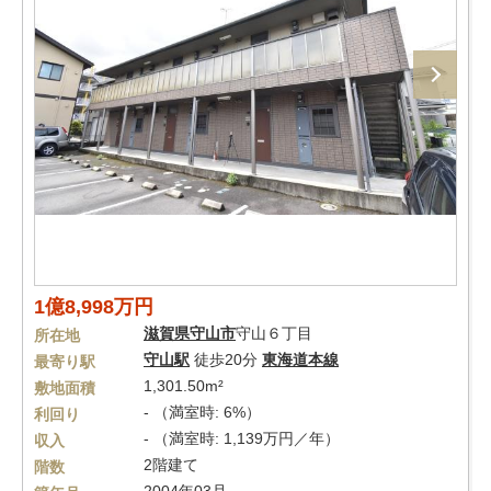
1億8,998万円
滋賀県
守山市
守山６丁目
所在地
守山駅
徒歩20分
東海道本線
最寄り駅
1,301.50m²
敷地面積
- （満室時: 6%）
利回り
- （満室時: 1,139万円／年）
収入
2階建て
階数