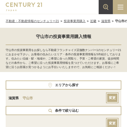
不動産・不動産情報のセンチュリー21
投資事業用購入
近畿
滋賀県
守山市
守山市の投資事業用購入情報
守山市の投資事業用をお探しなら不動産フランチャイズ店舗数ナンバー1のセンチュリー21
におまかせ下さい。お客様の住みたいエリア・条件の投資事業用情報を5件紹介しておりま
す。住みたい沿線・駅・地域や、ご希望に合った間取り、予算・ご希望の家賃、徒歩時間
などの条件から、ご希望に沿った投資事業用情報を見つけていただけます。お客様にご希
望に沿うお部屋が見つかるようにお手伝いいたしますので、お気軽にご相談ください！
エリアから探す
変更
滋賀県
守山市
条件で絞り込む
変更