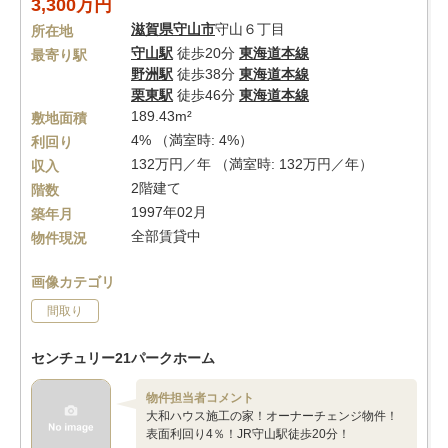
3,300万円
滋賀県
守山市
守山６丁目
所在地
守山駅
徒歩20分
東海道本線
最寄り駅
野洲駅
徒歩38分
東海道本線
栗東駅
徒歩46分
東海道本線
189.43m²
敷地面積
4% （満室時: 4%）
利回り
132万円／年 （満室時: 132万円／年）
収入
2階建て
階数
1997年02月
築年月
全部賃貸中
物件現況
画像カテゴリ
間取り
センチュリー21パークホーム
物件担当者コメント
大和ハウス施工の家！オーナーチェンジ物件！
表面利回り4％！JR守山駅徒歩20分！