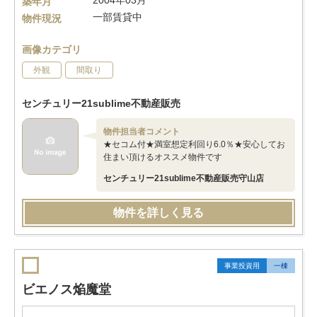
2004年03月
築年月
一部賃貸中
物件現況
画像カテゴリ
外観
間取り
センチュリー21sublime不動産販売
物件担当者コメント
★セコム付★満室想定利回り6.0％★安心してお
住まい頂けるオススメ物件です
センチュリー21sublime不動産販売守山店
物件を詳しく見る
事業投資用
一棟
ビエノス焔魔堂