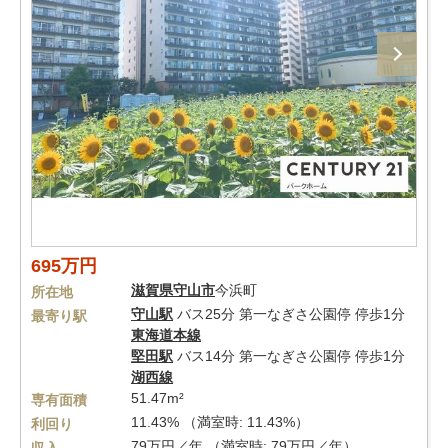
695万円
滋賀県
守山市
今浜町
所在地
守山駅
バス25分 第一なぎさ公園停 停歩1分
最寄り駅
東海道本線
堅田駅
バス14分 第一なぎさ公園停 停歩1分
湖西線
51.47m²
専有面積
11.43% （満室時: 11.43%）
利回り
79万円／年 （満室時: 79万円／年）