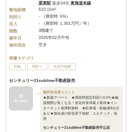
栗東駅
徒歩24分
東海道本線
610.11m²
敷地面積
- （満室時: 6%）
利回り
- （満室時: 1,301万円／年）
収入
3階建て
階数
2025年02月中旬
築年月
空き
物件現況
画像カテゴリ
外観
間取り
完成予想図
センチュリー21sublime不動産販売
物件担当者コメント
★新築アパート ★満室時想定利回り6.0%★融
資期間が長くなる！劣化対策等級２取得★イン
ターネット使用料無料 ★駐車場・駐輪場9台分
あり★旭化成の防音床下地材「ユカテック」採
用
センチュリー21sublime不動産販売守山店