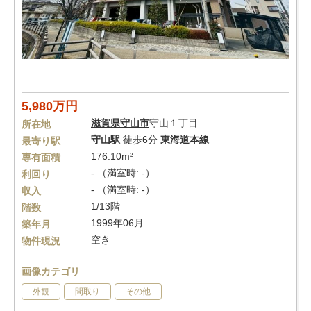
5,980万円
滋賀県
守山市
守山１丁目
所在地
守山駅
徒歩6分
東海道本線
最寄り駅
176.10m²
専有面積
- （満室時: -）
利回り
- （満室時: -）
収入
1/13階
階数
1999年06月
築年月
空き
物件現況
画像カテゴリ
外観
間取り
その他