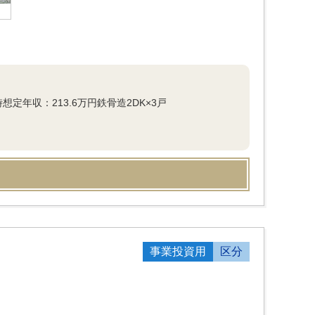
定年収：213.6万円鉄骨造2DK×3戸
事業投資用
区分