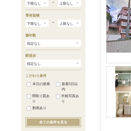
紫野上築山町
（1）
～
紫野十二坊町
（1）
紫野中柏野町
（1）
専有面積
紫野西藤ノ森町
（2）
紫野東藤ノ森町
～
（1）
紫野宮東町
（1）
築年数
駅徒歩
こだわり条件
本日の新着
新着5日以
内
間取り図あ
外観写真あ
り
り
動画あり
全ての条件を見る