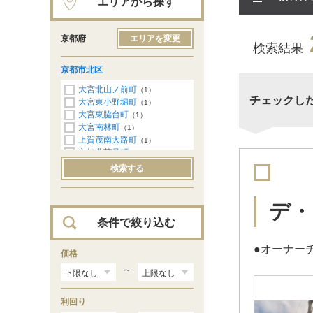
エリアから探す
京都府
エリアを変更
検索結果
京都市北区
大宮北山ノ前町
（1）
チェックし
大宮東小野堀町
（1）
大宮東脇台町
（1）
大宮南林町
（1）
上賀茂南大路町
（1）
衣笠北荒見町
（1）
衣笠東御所ノ内町
（1）
検索する
衣笠東開キ町
（1）
小山北上総町
（1）
小山西元町
（1）
デ・
小山東元町
（1）
条件で絞り込む
紫竹牛若町
（1）
紫竹栗栖町
（1）
●オーナー
紫竹下緑町
価格
（1）
大将軍一条町
（1）
～
平野鳥居前町
（2）
平野宮西町
（1）
利回り
紫野雲林院町
（1）