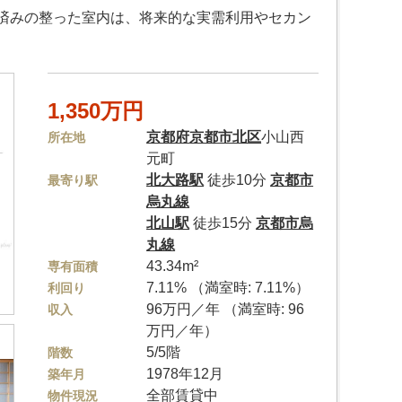
ム済みの整った室内は、将来的な実需利用やセカン
1,350万円
京都府
京都市北区
小山西
所在地
元町
北大路駅
徒歩10分
京都市
最寄り駅
烏丸線
北山駅
徒歩15分
京都市烏
丸線
43.34m²
専有面積
7.11% （満室時: 7.11%）
利回り
96万円／年 （満室時: 96
収入
万円／年）
5/5階
階数
1978年12月
築年月
全部賃貸中
物件現況