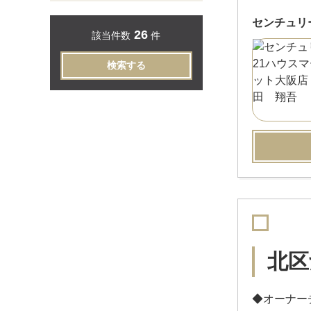
センチュリ
26
該当件数
件
検索する
北区
◆オーナーチ