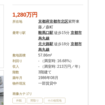
1,280万円
京都府
京都市北区
紫野東
所在地
藤ノ森町
鞍馬口駅
徒歩15分
京都市
最寄り駅
烏丸線
北大路駅
徒歩18分
京都市
烏丸線
57.86m²
敷地面積
- （満室時: 16.68%）
利回り
- （満室時: 213万円／年）
収入
3階建て
階数
1986年08月
築年月
一部賃貸中
物件現況
画像カテゴリ
外観
間取り
その他現地