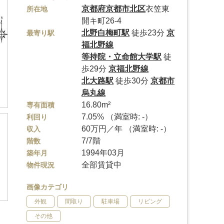
京都府
京都市北区
衣笠東
所在地
開キ町26-4
北野白梅町駅
徒歩23分
京
最寄り駅
福北野線
等持院・立命館大学駅
徒
歩29分
京福北野線
北大路駅
徒歩30分
京都市
烏丸線
16.80m²
専有面積
7.05% （満室時: -）
利回り
60万円／年 （満室時: -）
収入
7/7階
階数
1994年03月
築年月
全部賃貸中
物件現況
画像カテゴリ
外観
間取り
駐車場
リビング
その他