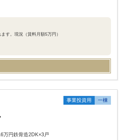
れます。現況（賃料月額5万円）
事業投資用
一棟
ン
6万円鉄骨造2DK×3戸