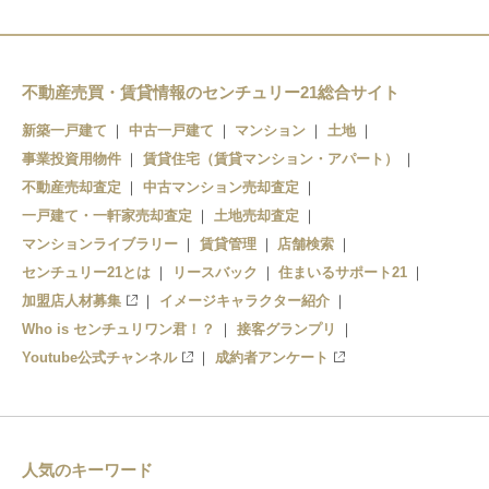
桃山駅
向島駅
観月橋駅
藤森駅
桃山南口駅
墨染駅
不動産売買・賃貸情報のセンチュリー21総合サイト
新築一戸建て
中古一戸建て
マンション
土地
六地蔵駅
丹波橋駅
事業投資用物件
賃貸住宅（賃貸マンション・アパート）
伏見桃山駅
不動産売却査定
中古マンション売却査定
一戸建て・一軒家売却査定
土地売却査定
中書島駅
マンションライブラリー
賃貸管理
店舗検索
センチュリー21とは
リースバック
住まいるサポート21
淀駅
加盟店人材募集
イメージキャラクター紹介
Who is センチュリワン君！？
接客グランプリ
Youtube公式チャンネル
成約者アンケート
人気のキーワード