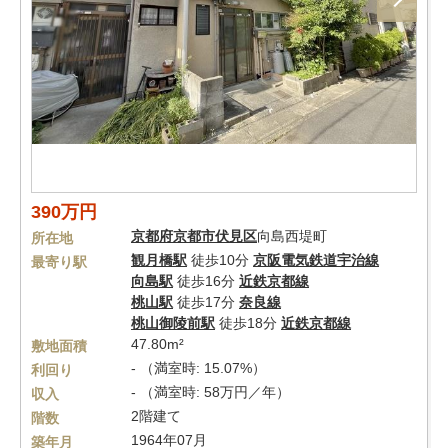
390万円
京都府
京都市伏見区
向島西堤町
所在地
観月橋駅
徒歩10分
京阪電気鉄道宇治線
最寄り駅
向島駅
徒歩16分
近鉄京都線
桃山駅
徒歩17分
奈良線
桃山御陵前駅
徒歩18分
近鉄京都線
47.80m²
敷地面積
- （満室時: 15.07%）
利回り
- （満室時: 58万円／年）
収入
2階建て
階数
1964年07月
築年月