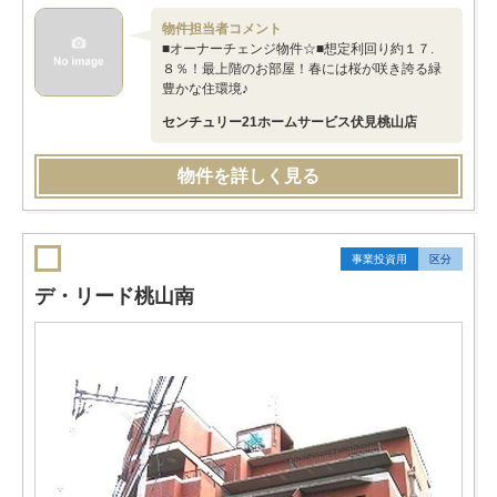
物件担当者コメント
■オーナーチェンジ物件☆■想定利回り約１７.
８％！最上階のお部屋！春には桜が咲き誇る緑
豊かな住環境♪
センチュリー21ホームサービス伏見桃山店
物件を詳しく見る
事業投資用
区分
デ・リード桃山南