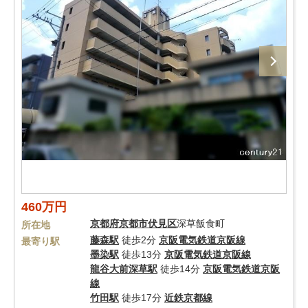
460万円
京都府
京都市伏見区
深草飯食町
所在地
藤森駅
徒歩2分
京阪電気鉄道京阪線
最寄り駅
墨染駅
徒歩13分
京阪電気鉄道京阪線
龍谷大前深草駅
徒歩14分
京阪電気鉄道京阪
線
竹田駅
徒歩17分
近鉄京都線