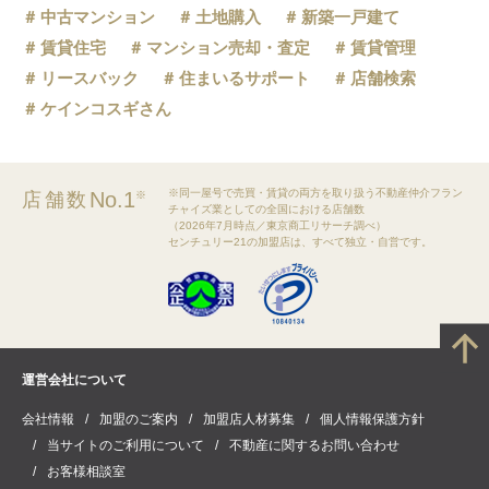
中古マンション
土地購入
新築一戸建て
賃貸住宅
マンション売却・査定
賃貸管理
リースバック
住まいるサポート
店舗検索
ケインコスギさん
※同一屋号で売買・賃貸の両方を取り扱う不動産仲介フラン
No.1
店舗数
※
チャイズ業としての全国における店舗数
（2026年7月時点／東京商工リサーチ調べ）
センチュリー21の加盟店は、すべて独立・自営です。
運営会社について
会社情報
加盟のご案内
加盟店人材募集
個人情報保護方針
当サイトのご利用について
不動産に関するお問い合わせ
お客様相談室