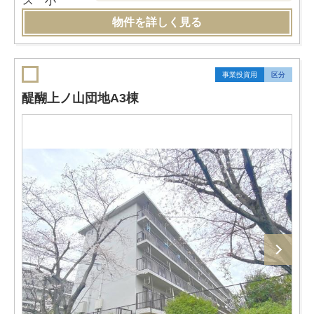
物件を詳しく見る
事業投資用
区分
醍醐上ノ山団地A3棟