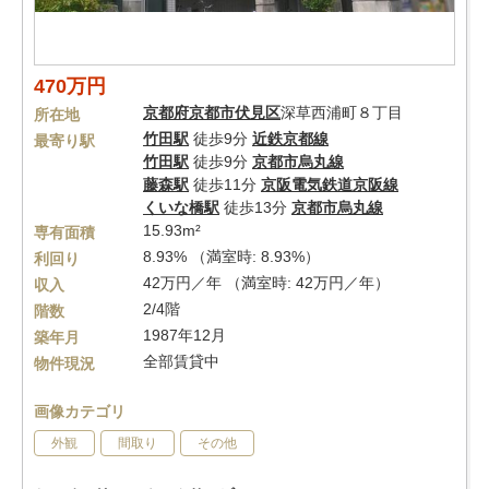
470万円
京都府
京都市伏見区
深草西浦町８丁目
所在地
竹田駅
徒歩9分
近鉄京都線
最寄り駅
竹田駅
徒歩9分
京都市烏丸線
藤森駅
徒歩11分
京阪電気鉄道京阪線
くいな橋駅
徒歩13分
京都市烏丸線
15.93m²
専有面積
8.93% （満室時: 8.93%）
利回り
42万円／年 （満室時: 42万円／年）
収入
2/4階
階数
1987年12月
築年月
全部賃貸中
物件現況
画像カテゴリ
外観
間取り
その他