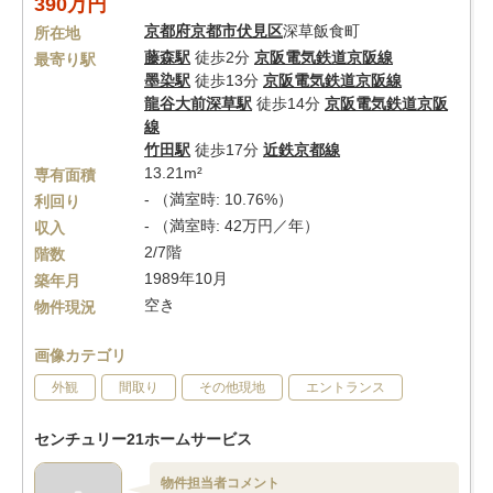
390万円
京都府
京都市伏見区
深草飯食町
所在地
藤森駅
徒歩2分
京阪電気鉄道京阪線
最寄り駅
墨染駅
徒歩13分
京阪電気鉄道京阪線
龍谷大前深草駅
徒歩14分
京阪電気鉄道京阪
線
竹田駅
徒歩17分
近鉄京都線
13.21m²
専有面積
- （満室時: 10.76%）
利回り
- （満室時: 42万円／年）
収入
2/7階
階数
1989年10月
築年月
空き
物件現況
画像カテゴリ
外観
間取り
その他現地
エントランス
センチュリー21ホームサービス
物件担当者コメント