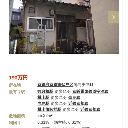
190万円
京都府
京都市伏見区
向島庚申町
所在地
観月橋駅
徒歩11分
京阪電気鉄道宇治線
最寄り駅
桃山駅
徒歩21分
奈良線
向島駅
徒歩21分
近鉄京都線
桃山御陵前駅
徒歩21分
近鉄京都線
55.33m²
敷地面積
6.31% （満室時: 6.31%）
利回り