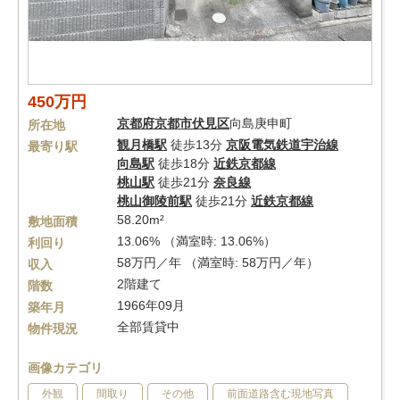
450万円
京都府
京都市伏見区
向島庚申町
所在地
観月橋駅
徒歩13分
京阪電気鉄道宇治線
最寄り駅
向島駅
徒歩18分
近鉄京都線
桃山駅
徒歩21分
奈良線
桃山御陵前駅
徒歩21分
近鉄京都線
58.20m²
敷地面積
13.06% （満室時: 13.06%）
利回り
58万円／年 （満室時: 58万円／年）
収入
2階建て
階数
1966年09月
築年月
全部賃貸中
物件現況
画像カテゴリ
外観
間取り
その他
前面道路含む現地写真