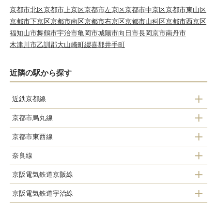
京都市北区
京都市上京区
京都市左京区
京都市中京区
京都市東山区
京都市下京区
京都市南区
京都市右京区
京都市山科区
京都市西京区
福知山市
舞鶴市
宇治市
亀岡市
城陽市
向日市
長岡京市
南丹市
木津川市
乙訓郡大山崎町
綴喜郡井手町
近隣の駅から探す
近鉄京都線
京都市烏丸線
上鳥羽口駅
京都市東西線
くいな橋駅
竹田駅
奈良線
醍醐駅
竹田駅
伏見駅
京阪電気鉄道京阪線
稲荷駅
石田駅
近鉄丹波橋駅
京阪電気鉄道宇治線
伏見稲荷駅
ＪＲ藤森駅
桃山御陵前駅
中書島駅
龍谷大前深草駅