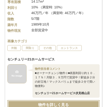
14.17m²
専有面積
10% （満室時: 10%）
利回り
46万円／年 （満室時: 46万円／年）
収入
5/7階
階数
1989年10月
築年月
全部賃貸中
物件現況
画像カテゴリ
外観
間取り
その他
エントランス
センチュリー21ホームサービス
物件担当者コメント
■オーナーチェンジ物件☆■表面利回り約１０．
１７％！月額３．９万円で賃貸中！駅徒歩２分
の好立地！マックスバリュまで徒歩２分で買い
物便利♪
センチュリー21ホームサービス伏見桃山店
物件を詳しく見る