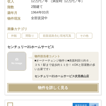
12万円／年 （満室時: 12万円／年）
収入
2階建て
階数
1964年03月
築年月
全部賃貸中
物件現況
画像カテゴリ
外観
間取り
前面道路含む現地写真
その他
センチュリー21ホームサービス
物件担当者コメント
■オーナーチェンジ物件☆■表面利回り約６．
３％！駅まで徒歩約１１分！４DKと部屋数の多
いお家です♪
センチュリー21ホームサービス伏見桃山店
物件を詳しく見る
事業投資用
一棟