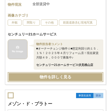
全部賃貸中
物件現況
画像カテゴリ
外観
間取り
その他
前面道路含む現地写真
センチュリー21ホームサービス
物件担当者コメント
■オーナーチェンジ物件☆■想定利回り約１５．
１％！２０２５年４月リフォーム済！現在家賃
月額４９，０００で募集中♪
センチュリー21ホームサービス伏見桃山店
物件を詳しく見る
事業投資用
区分
メゾン・ド・プラトー