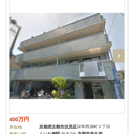
400万円
京都府
京都市伏見区
深草西浦町２丁目
所在地
くいな橋駅
徒歩7分
京都市烏丸線