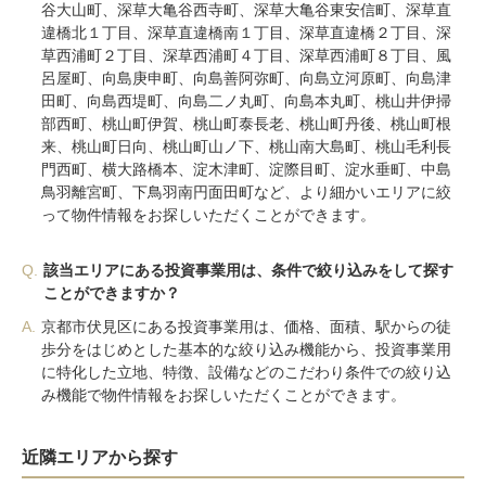
谷大山町、深草大亀谷西寺町、深草大亀谷東安信町、深草直
違橋北１丁目、深草直違橋南１丁目、深草直違橋２丁目、深
草西浦町２丁目、深草西浦町４丁目、深草西浦町８丁目、風
呂屋町、向島庚申町、向島善阿弥町、向島立河原町、向島津
田町、向島西堤町、向島二ノ丸町、向島本丸町、桃山井伊掃
部西町、桃山町伊賀、桃山町泰長老、桃山町丹後、桃山町根
来、桃山町日向、桃山町山ノ下、桃山南大島町、桃山毛利長
門西町、横大路橋本、淀木津町、淀際目町、淀水垂町、中島
鳥羽離宮町、下鳥羽南円面田町など、より細かいエリアに絞
って物件情報をお探しいただくことができます。
Q.
該当エリアにある投資事業用は、条件で絞り込みをして探す
ことができますか？
A.
京都市伏見区にある投資事業用は、価格、面積、駅からの徒
歩分をはじめとした基本的な絞り込み機能から、投資事業用
に特化した立地、特徴、設備などのこだわり条件での絞り込
み機能で物件情報をお探しいただくことができます。
近隣エリアから探す