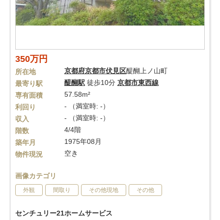
350万円
京都府
京都市伏見区
醍醐上ノ山町
所在地
醍醐駅
徒歩10分
京都市東西線
最寄り駅
57.58m²
専有面積
- （満室時: -）
利回り
- （満室時: -）
収入
4/4階
階数
1975年08月
築年月
空き
物件現況
画像カテゴリ
外観
間取り
その他現地
その他
センチュリー21ホームサービス