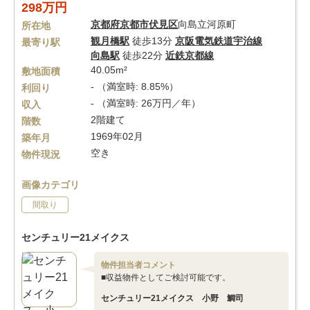
298万円
京都府
京都市伏見区
向島立河原町
所在地
観月橋駅
徒歩13分
京阪電気鉄道宇治線
最寄り駅
向島駅
徒歩22分
近鉄京都線
40.05m²
敷地面積
- （満室時: 8.85%）
利回り
- （満室時: 26万円／年）
収入
2階建て
階数
1969年02月
築年月
空き
物件現況
画像カテゴリ
間取り
センチュリー21メイクス
物件担当者コメント
■収益物件としてご検討可能です。
センチュリー21メイクス 小野 鯛司