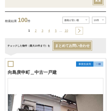
変更
100
検索結果
件
1
2
3
4
5
…
10
まとめてお問い合わせ
チェックした物件（最大10件まで）を
事業投資用
一棟
向島庚申町＿中古一戸建