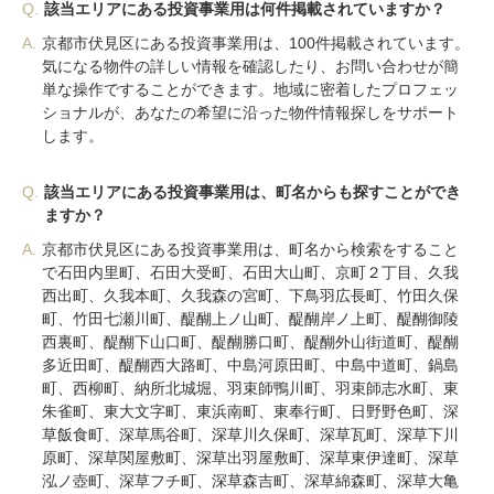
Q.
該当エリアにある投資事業用は何件掲載されていますか？
A.
京都市伏見区にある投資事業用は、100件掲載されています。
気になる物件の詳しい情報を確認したり、お問い合わせが簡
単な操作ですることができます。地域に密着したプロフェッ
ショナルが、あなたの希望に沿った物件情報探しをサポート
します。
Q.
該当エリアにある投資事業用は、町名からも探すことができ
ますか？
A.
京都市伏見区にある投資事業用は、町名から検索をすること
で石田内里町、石田大受町、石田大山町、京町２丁目、久我
西出町、久我本町、久我森の宮町、下鳥羽広長町、竹田久保
町、竹田七瀬川町、醍醐上ノ山町、醍醐岸ノ上町、醍醐御陵
西裏町、醍醐下山口町、醍醐勝口町、醍醐外山街道町、醍醐
多近田町、醍醐西大路町、中島河原田町、中島中道町、鍋島
町、西柳町、納所北城堀、羽束師鴨川町、羽束師志水町、東
朱雀町、東大文字町、東浜南町、東奉行町、日野野色町、深
草飯食町、深草馬谷町、深草川久保町、深草瓦町、深草下川
原町、深草関屋敷町、深草出羽屋敷町、深草東伊達町、深草
泓ノ壺町、深草フチ町、深草森吉町、深草綿森町、深草大亀