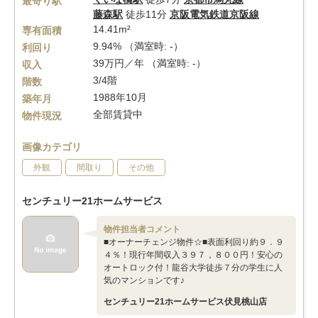
最寄り駅
藤森駅
徒歩11分
京阪電気鉄道京阪線
14.41m²
専有面積
9.94% （満室時: -）
利回り
39万円／年 （満室時: -）
収入
3/4階
階数
1988年10月
築年月
全部賃貸中
物件現況
画像カテゴリ
外観
間取り
その他
センチュリー21ホームサービス
物件担当者コメント
■オーナーチェンジ物件☆■表面利回り約９．９
４％！現行年間収入３９７，８００円！安心の
オートロック付！龍谷大学徒歩７分の学生に人
気のマンションです♪
センチュリー21ホームサービス伏見桃山店