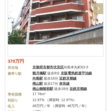
370万円
京都府
京都市伏見区
向島本丸町63-3
所在地
観月橋駅
徒歩8分
京阪電気鉄道宇治線
最寄り駅
向島駅
徒歩16分
近鉄京都線
桃山駅
徒歩17分
奈良線
桃山御陵前駅
徒歩18分
近鉄京都線
17.78m²
専有面積
12.97% （満室時: 12.97%）
利回り
48万円／年 （満室時: 48万円／年）
収入