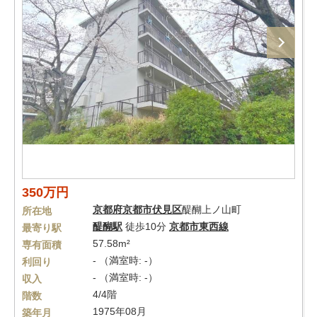
350万円
京都府
京都市伏見区
醍醐上ノ山町
所在地
醍醐駅
徒歩10分
京都市東西線
最寄り駅
57.58m²
専有面積
- （満室時: -）
利回り
- （満室時: -）
収入
4/4階
階数
1975年08月
築年月