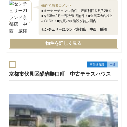
物件担当者コメント
■オーナーチェンジ物件！表面利回り約7.29％！
■令和5年2月一部改装済物件！■全居室6帖以上
の3LDK！■お買い物施設が徒歩圏内！
センチュリー21ランド京都店 中西 威翔
物件を詳しく見る
事業投資用
一棟
京都市伏見区醍醐勝口町 中古テラスハウス