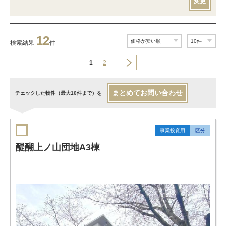
変更
12
検索結果
件
1
2
まとめてお問い合わせ
チェックした物件（最大10件まで）を
事業投資用
区分
醍醐上ノ山団地A3棟