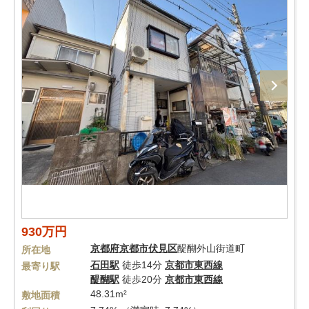
930万円
京都府
京都市伏見区
醍醐外山街道町
所在地
石田駅
徒歩14分
京都市東西線
最寄り駅
醍醐駅
徒歩20分
京都市東西線
48.31m²
敷地面積