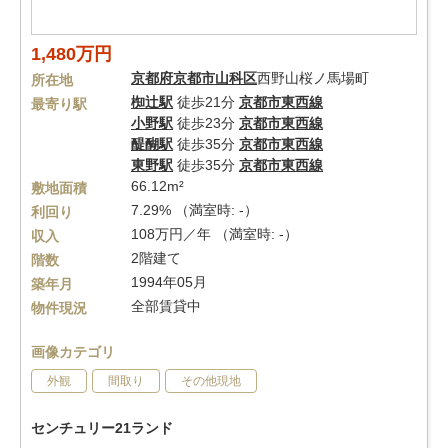
1,480万円
京都府
京都市山科区
西野山桜ノ馬場町
所在地
椥辻駅
徒歩21分
京都市東西線
最寄り駅
小野駅
徒歩23分
京都市東西線
醍醐駅
徒歩35分
京都市東西線
東野駅
徒歩35分
京都市東西線
66.12m²
敷地面積
7.29% （満室時: -）
利回り
108万円／年 （満室時: -）
収入
2階建て
階数
1994年05月
築年月
全部賃貸中
物件現況
画像カテゴリ
外観
間取り
その他現地
センチュリー21ランド