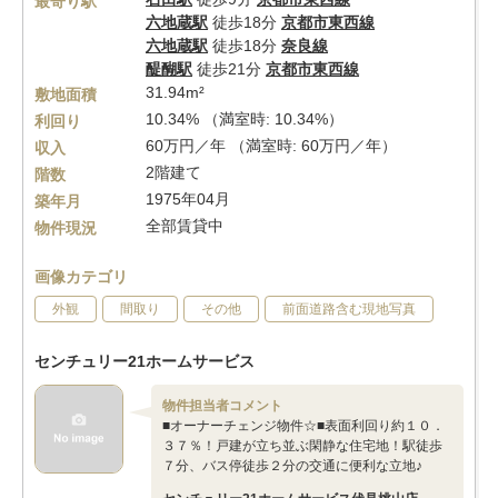
最寄り駅
六地蔵駅
徒歩18分
京都市東西線
六地蔵駅
徒歩18分
奈良線
醍醐駅
徒歩21分
京都市東西線
31.94m²
敷地面積
10.34% （満室時: 10.34%）
利回り
60万円／年 （満室時: 60万円／年）
収入
2階建て
階数
1975年04月
築年月
全部賃貸中
物件現況
画像カテゴリ
外観
間取り
その他
前面道路含む現地写真
センチュリー21ホームサービス
物件担当者コメント
■オーナーチェンジ物件☆■表面利回り約１０．
３７％！戸建が立ち並ぶ閑静な住宅地！駅徒歩
７分、バス停徒歩２分の交通に便利な立地♪