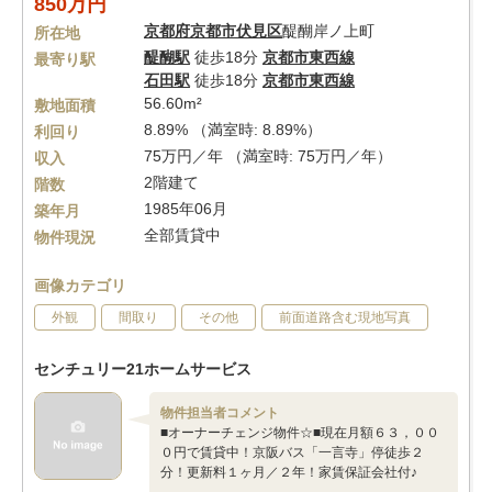
850万円
京都府
京都市伏見区
醍醐岸ノ上町
所在地
醍醐駅
徒歩18分
京都市東西線
最寄り駅
石田駅
徒歩18分
京都市東西線
56.60m²
敷地面積
8.89% （満室時: 8.89%）
利回り
75万円／年 （満室時: 75万円／年）
収入
2階建て
階数
1985年06月
築年月
全部賃貸中
物件現況
画像カテゴリ
外観
間取り
その他
前面道路含む現地写真
センチュリー21ホームサービス
物件担当者コメント
■オーナーチェンジ物件☆■現在月額６３，００
０円で賃貸中！京阪バス「一言寺」停徒歩２
分！更新料１ヶ月／２年！家賃保証会社付♪