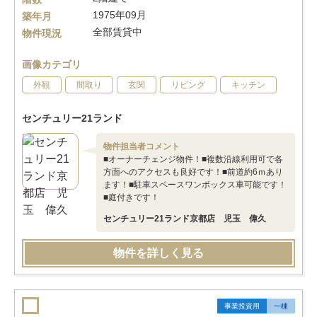
1975年09月
築年月
全部賃貸中
物件現況
画像カテゴリ
外観
間取り
玄関
リビング
キッチン
センチュリー21ランド
物件担当者コメント
■オーナーチェンジ物件！■複数沿線利用可で各
方面へのアクセスも良好です！■前道約6ｍあり
ます！■駐車スペースワンボックス車可能です！
■庭付きです！
センチュリー21ランド京都店 児玉 偉久
物件を詳しく見る
事業投資用
一棟