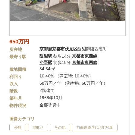
650万円
京都府
京都市伏見区
醍醐御陵西裏町
所在地
醍醐駅
徒歩14分
京都市東西線
最寄り駅
小野駅
徒歩18分
京都市東西線
54.64m²
敷地面積
10.46% （満室時: 10.46%）
利回り
68万円／年 （満室時: 68万円／年）
収入
2階建て
階数
1968年10月
築年月
全部賃貸中
物件現況
画像カテゴリ
外観
間取り
その他
前面道路含む現地写真