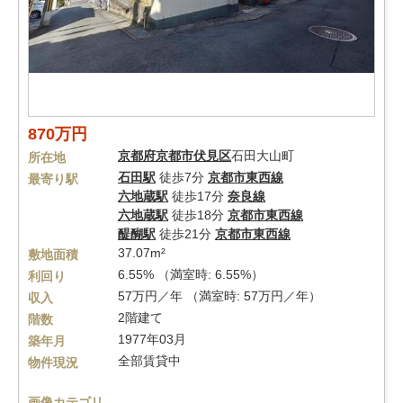
870万円
京都府
京都市伏見区
石田大山町
所在地
石田駅
徒歩7分
京都市東西線
最寄り駅
六地蔵駅
徒歩17分
奈良線
六地蔵駅
徒歩18分
京都市東西線
醍醐駅
徒歩21分
京都市東西線
37.07m²
敷地面積
6.55% （満室時: 6.55%）
利回り
57万円／年 （満室時: 57万円／年）
収入
2階建て
階数
1977年03月
築年月
全部賃貸中
物件現況
画像カテゴリ