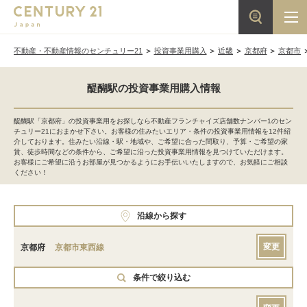
不動産・不動産情報のセンチュリー21
投資事業用購入
近畿
京都府
京都市
醍醐駅の投資事業用購入情報
醍醐駅「京都府」の投資事業用をお探しなら不動産フランチャイズ店舗数ナンバー1のセン
チュリー21におまかせ下さい。お客様の住みたいエリア・条件の投資事業用情報を12件紹
介しております。住みたい沿線・駅・地域や、ご希望に合った間取り、予算・ご希望の家
賃、徒歩時間などの条件から、ご希望に沿った投資事業用情報を見つけていただけます。
お客様にご希望に沿うお部屋が見つかるようにお手伝いいたしますので、お気軽にご相談
ください！
沿線から探す
変更
京都府
京都市東西線
条件で絞り込む