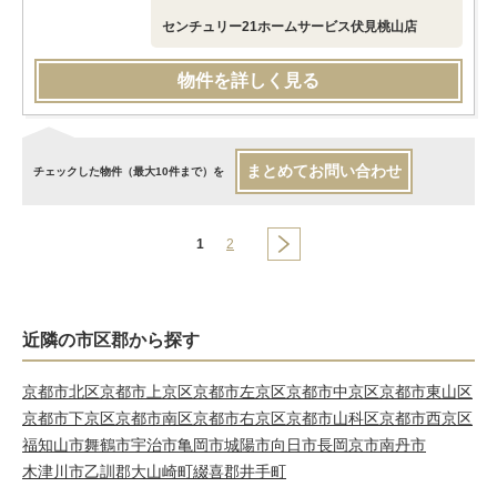
センチュリー21ホームサービス伏見桃山店
物件を詳しく見る
まとめてお問い合わせ
チェックした物件（最大10件まで）を
1
2
近隣の市区郡から探す
京都市北区
京都市上京区
京都市左京区
京都市中京区
京都市東山区
京都市下京区
京都市南区
京都市右京区
京都市山科区
京都市西京区
福知山市
舞鶴市
宇治市
亀岡市
城陽市
向日市
長岡京市
南丹市
木津川市
乙訓郡大山崎町
綴喜郡井手町