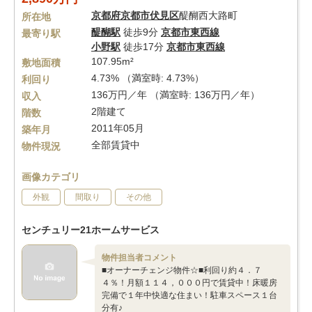
京都府
京都市伏見区
醍醐西大路町
所在地
醍醐駅
徒歩9分
京都市東西線
最寄り駅
小野駅
徒歩17分
京都市東西線
107.95m²
敷地面積
4.73% （満室時: 4.73%）
利回り
136万円／年 （満室時: 136万円／年）
収入
2階建て
階数
2011年05月
築年月
全部賃貸中
物件現況
画像カテゴリ
外観
間取り
その他
センチュリー21ホームサービス
物件担当者コメント
■オーナーチェンジ物件☆■利回り約４．７
４％！月額１１４，０００円で賃貸中！床暖房
完備で１年中快適な住まい！駐車スペース１台
分有♪