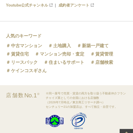
Youtube公式チャンネル
成約者アンケート
人気のキーワード
中古マンション
土地購入
新築一戸建て
賃貸住宅
マンション売却・査定
賃貸管理
リースバック
住まいるサポート
店舗検索
ケインコスギさん
※同一屋号で売買・賃貸の両方を取り扱う不動産仲介フラン
No.1
店舗数
※
チャイズ業としての全国における店舗数
（2026年7月時点／東京商工リサーチ調べ）
センチュリー21の加盟店は、すべて独立・自営です。