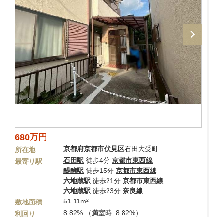
680万円
京都府
京都市伏見区
石田大受町
所在地
石田駅
徒歩4分
京都市東西線
最寄り駅
醍醐駅
徒歩15分
京都市東西線
六地蔵駅
徒歩21分
京都市東西線
六地蔵駅
徒歩23分
奈良線
51.11m²
敷地面積
8.82% （満室時: 8.82%）
利回り