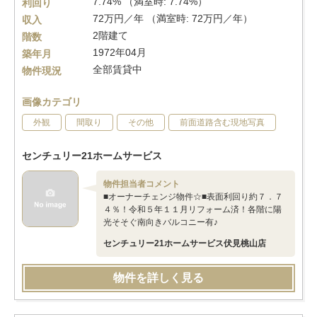
7.74% （満室時: 7.74%）
利回り
72万円／年 （満室時: 72万円／年）
収入
2階建て
階数
1972年04月
築年月
全部賃貸中
物件現況
画像カテゴリ
外観
間取り
その他
前面道路含む現地写真
センチュリー21ホームサービス
物件担当者コメント
■オーナーチェンジ物件☆■表面利回り約７．７
４％！令和５年１１月リフォーム済！各階に陽
光そそぐ南向きバルコニー有♪
センチュリー21ホームサービス伏見桃山店
物件を詳しく見る