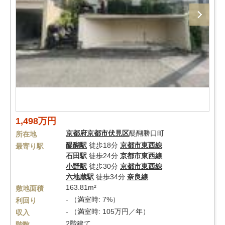
1,498万円
京都府
京都市伏見区
醍醐勝口町
所在地
醍醐駅
徒歩18分
京都市東西線
最寄り駅
石田駅
徒歩24分
京都市東西線
小野駅
徒歩30分
京都市東西線
六地蔵駅
徒歩34分
奈良線
163.81m²
敷地面積
- （満室時: 7%）
利回り
- （満室時: 105万円／年）
収入
2階建て
階数