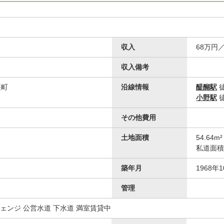
収入
68万円
収入備考
裏町
沿線情報
醍醐駅
徒
小野駅
徒
その他
その他費用
京都醍醐北郵便局
土地面積
54.64
私道面積
築年月
1968年
管理
チェンジ 公営水道 下水道 満室賃貸中