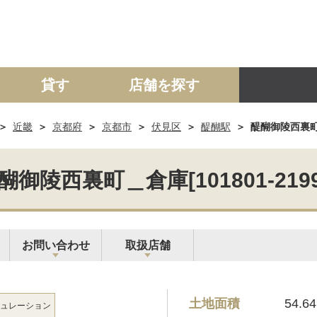
貸す
店舗を探す
近畿
京都府
京都市
伏見区
醍醐駅
醍醐御陵西裏町＿倉
建て
マンション
土地
事業投資用
醐御陵西裏町＿倉庫[101801-2199
お問い合わせ
取扱店舗
土地面積
54.6
ュレーション