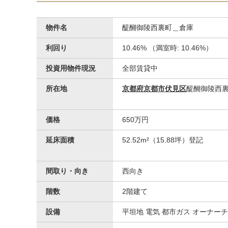
物件名
醍醐御陵西裏町＿倉庫
利回り
10.46% （満室時: 10.46%）
投資用物件現況
全部賃貸中
所在地
京都府京都市伏見区
醍醐御陵西
その他
価格
650万円
キリン堂醍醐店
延床面積
52.52m²（15.88坪）登記
間取り・向き
西向き
階数
2階建て
設備
平坦地 電気 都市ガス オーナー