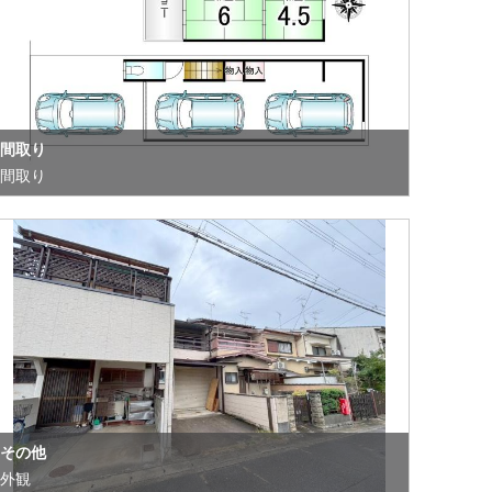
間取り
間取り
その他
外観