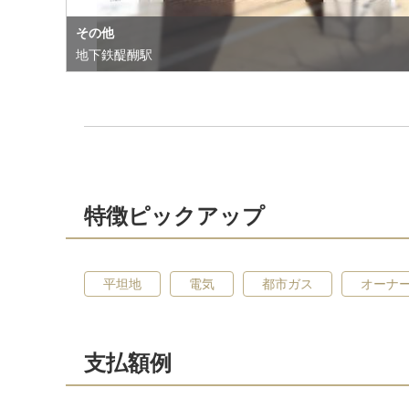
その他
地下鉄醍醐駅
特徴ピックアップ
平坦地
電気
都市ガス
オーナ
支払額例