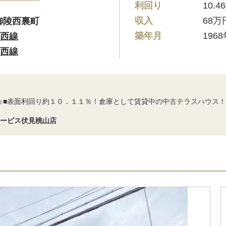
利回り
10.4
収入
68万
御陵西裏町
築年月
196
西線
西線
☆■表面利回り約１０．１１％！倉庫として賃貸中の中古テラスハウス！
サービス伏見桃山店