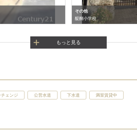
その他
醍醐小学校
もっと見る
ーチェンジ
公営水道
下水道
満室賃貸中