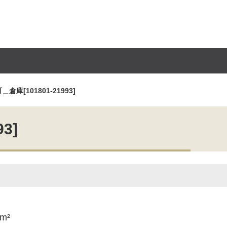
庫[101801-21993]
3]
4m²