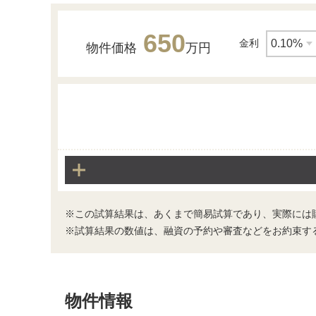
650
金利
物件価格
万円
その他
醍醐中学校
※この試算結果は、あくまで簡易試算であり、実際には
※試算結果の数値は、融資の予約や審査などをお約束す
その他
物件情報
ファミリーマート伏見醍醐大構店