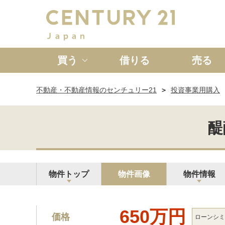
買う
借りる
売る
不動産・不動産情報のセンチュリー21
投資事業用購入
新築一戸建て
中古一戸
醍
物件トップ
物件画像
物件情報
650万円
価格
ローン
シミ