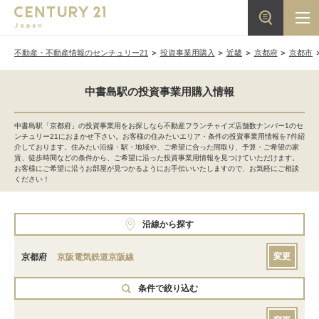
不動産・不動産情報のセンチュリー21
投資事業用購入
近畿
京都府
京都市
中書島駅の投資事業用購入情報
中書島駅「京都府」の投資事業用をお探しなら不動産フランチャイズ店舗数ナンバー1のセ
ンチュリー21におまかせ下さい。お客様の住みたいエリア・条件の投資事業用情報を7件紹
介しております。住みたい沿線・駅・地域や、ご希望に合った間取り、予算・ご希望の家
賃、徒歩時間などの条件から、ご希望に沿った投資事業用情報を見つけていただけます。
お客様にご希望に沿うお部屋が見つかるようにお手伝いいたしますので、お気軽にご相談
ください！
沿線から探す
変更
京都府
京阪電気鉄道京阪線
条件で絞り込む