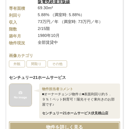
阪電気鉄道京阪線
69.30m²
専有面積
5.88% （満室時: 5.88%）
利回り
73万円／年 （満室時: 73万円／年）
収入
2/15階
階数
1980年10月
築年月
全部賃貸中
物件現況
画像カテゴリ
外観
間取り
その他
センチュリー21ホームサービス
物件担当者コメント
■オーナーチェンジ物件☆■表面利回り約５．
９％！ペット飼育可！陽光そそぐ東向きのお部
屋です♪
センチュリー21ホームサービス伏見桃山店
物件を詳しく見る