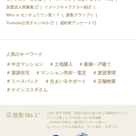
加盟店人材募集
イメージキャラクター紹介
Who is センチュリワン君！？
接客グランプリ
Youtube公式チャンネル
成約者アンケート
人気のキーワード
中古マンション
土地購入
新築一戸建て
賃貸住宅
マンション売却・査定
賃貸管理
リースバック
住まいるサポート
店舗検索
ケインコスギさん
※同一屋号で売買・賃貸の両方を取り扱う不動産仲介フラン
No.1
店舗数
※
チャイズ業としての全国における店舗数
（2026年7月時点／東京商工リサーチ調べ）
センチュリー21の加盟店は、すべて独立・自営です。