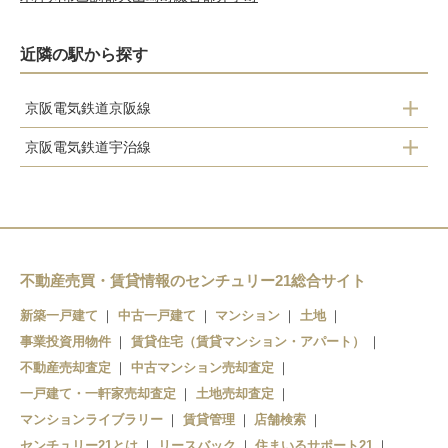
近隣の駅から探す
京阪電気鉄道京阪線
京阪電気鉄道宇治線
墨染
中書島
丹波橋
観月橋
伏見桃山
桃山南口
中書島
不動産売買・賃貸情報のセンチュリー21総合サイト
六地蔵
淀
新築一戸建て
中古一戸建て
マンション
土地
事業投資用物件
賃貸住宅（賃貸マンション・アパート）
石清水八幡宮
不動産売却査定
中古マンション売却査定
橋本
一戸建て・一軒家売却査定
土地売却査定
マンションライブラリー
賃貸管理
店舗検索
センチュリー21とは
リースバック
住まいるサポート21