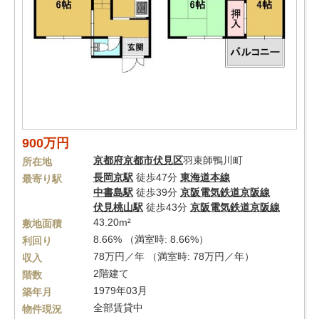
900万円
京都府
京都市伏見区
羽束師鴨川町
所在地
長岡京駅
徒歩47分
東海道本線
最寄り駅
中書島駅
徒歩39分
京阪電気鉄道京阪線
伏見桃山駅
徒歩43分
京阪電気鉄道京阪線
43.20m²
敷地面積
8.66% （満室時: 8.66%）
利回り
78万円／年 （満室時: 78万円／年）
収入
2階建て
階数
1979年03月
築年月
全部賃貸中
物件現況