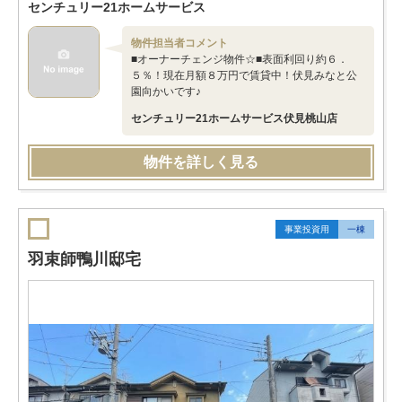
センチュリー21ホームサービス
物件担当者コメント
■オーナーチェンジ物件☆■表面利回り約６．
５％！現在月額８万円で賃貸中！伏見みなと公
園向かいです♪
センチュリー21ホームサービス伏見桃山店
物件を詳しく見る
事業投資用
一棟
羽束師鴨川邸宅