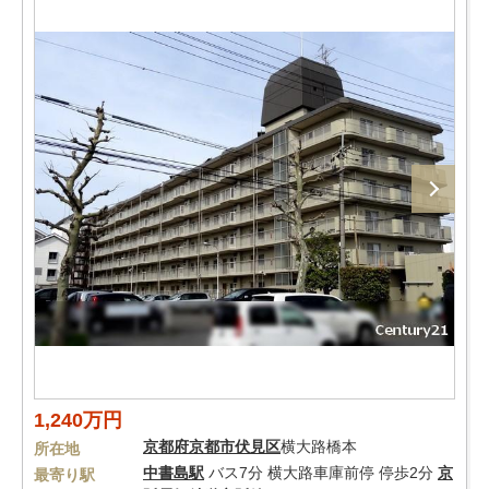
1,240万円
京都府
京都市伏見区
横大路橋本
所在地
中書島駅
バス7分 横大路車庫前停 停歩2分
京
最寄り駅