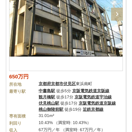
650万円
京都府
京都市伏見区
東浜南町
所在地
中書島駅
徒歩5分
京阪電気鉄道京阪線
最寄り駅
観月橋駅
徒歩17分
京阪電気鉄道宇治線
伏見桃山駅
徒歩17分
京阪電気鉄道京阪線
桃山御陵前駅
徒歩19分
近鉄京都線
31.01m²
専有面積
10.43% （満室時: 10.43%）
利回り
67万円／年 （満室時: 67万円／年）
収入