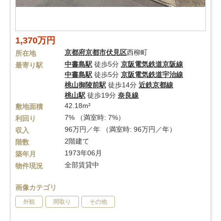
1,370万円
京都府
京都市伏見区
西柳町
所在地
中書島駅
徒歩5分
京阪電気鉄道京阪線
最寄り駅
中書島駅
徒歩5分
京阪電気鉄道宇治線
桃山御陵前駅
徒歩14分
近鉄京都線
桃山駅
徒歩19分
奈良線
42.18m²
敷地面積
7% （満室時: 7%）
利回り
96万円／年 （満室時: 96万円／年）
収入
2階建て
階数
1973年06月
築年月
全部賃貸中
物件現況
画像カテゴリ
外観
間取り
その他