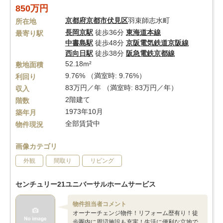
850万円
京都府
京都市伏見区
羽束師志水町
所在地
長岡京駅
徒歩36分
東海道本線
最寄り駅
中書島駅
徒歩48分
京阪電気鉄道京阪線
西向日駅
徒歩38分
阪急電鉄京都線
52.18m²
敷地面積
9.76% （満室時: 9.76%）
利回り
83万円／年 （満室時: 83万円／年）
収入
2階建て
階数
1973年10月
築年月
全部賃貸中
物件現況
画像カテゴリ
外観
間取り
リビング
センチュリー21ユニバーサルホームサービス
物件担当者コメント
オーナーチェンジ物件！リフォーム歴有り！徒
歩圏内に周辺施設も充実！生活に便利な立地で