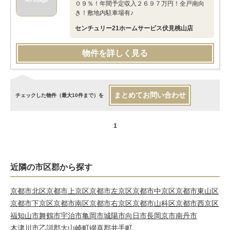
０９％！年間予定収入２６９７万円！全戸南向
き！敷地内駐車場有♪
センチュリー21ホームサービス伏見桃山店
物件を詳しく見る
まとめてお問い合わせ
チェックした物件（最大10件まで）を
1
近隣の市区郡から探す
京都市北区
京都市上京区
京都市左京区
京都市中京区
京都市東山区
京都市下京区
京都市南区
京都市右京区
京都市山科区
京都市西京区
福知山市
舞鶴市
宇治市
亀岡市
城陽市
向日市
長岡京市
南丹市
木津川市
乙訓郡大山崎町
綴喜郡井手町