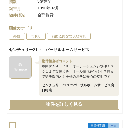
3階建て
階数
1990年02月
築年月
全部賃貸中
物件現況
画像カテゴリ
外観
間取り
前面道路含む現地写真
センチュリー21ユニバーサルホームサービス
物件担当者コメント
車庫付き４ＬＤＫ！オーナーチェンジ物件！２
０１１年改装済み！オール電化住宅！小学校ま
で徒歩圏内とお子様の通学に安心の立地です！
センチュリー21ユニバーサルホームサービス向
日町店
物件を詳しく見る
事業投資用
一棟