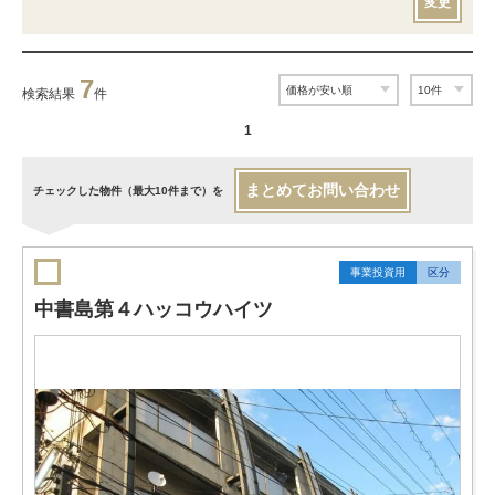
変更
7
検索結果
件
1
まとめてお問い合わせ
チェックした物件（最大10件まで）を
事業投資用
区分
中書島第４ハッコウハイツ