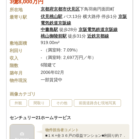
3億8,000万円
京都府
京都市伏見区
下鳥羽南円面田町
所在地
伏見桃山駅
バス13分 横大路停 停歩1分
京阪
最寄り駅
電気鉄道京阪線
中書島駅
徒歩28分
京阪電気鉄道京阪線
桃山御陵前駅
徒歩31分
近鉄京都線
919.00m²
敷地面積
- （満室時: 7.09%）
利回り
- （満室時: 2,697万円／年）
収入
6階建て
階数
2006年02月
築年月
一部賃貸中
物件現況
画像カテゴリ
外観
間取り
その他
前面道路含む現地写真
センチュリー21ホームサービス
物件担当者コメント
■１Ｋ×全３６戸の収益マンション■利回り約７．