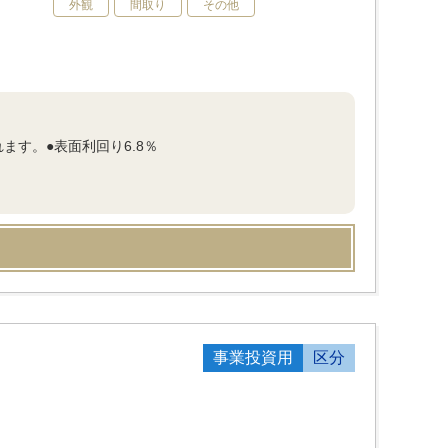
外観
間取り
その他
ます。●表面利回り6.8％
事業投資用
区分