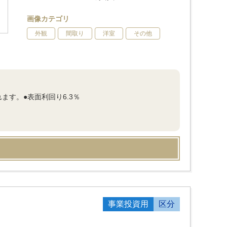
画像カテゴリ
外観
間取り
洋室
その他
ます。●表面利回り6.3％
事業投資用
区分