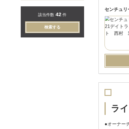
センチュリ
42
該当件数
件
検索する
ライ
●オーナー