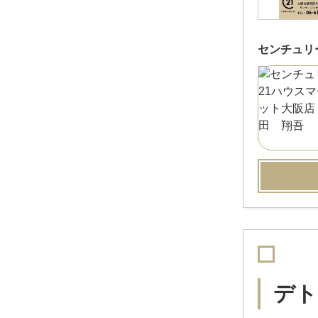
センチュリ
デト