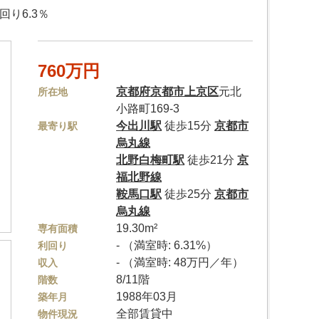
り6.3％
760万円
京都府
京都市上京区
元北
所在地
小路町169-3
今出川駅
徒歩15分
京都市
最寄り駅
烏丸線
北野白梅町駅
徒歩21分
京
福北野線
鞍馬口駅
徒歩25分
京都市
烏丸線
19.30m²
専有面積
- （満室時: 6.31%）
利回り
- （満室時: 48万円／年）
収入
8/11階
階数
1988年03月
築年月
全部賃貸中
物件現況