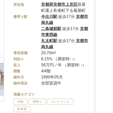
京都府
京都市上京区
葭屋
所在地
町通上長者町下る菊屋町
今出川駅
徒歩17分
京都市
最寄り駅
烏丸線
二条城前駅
徒歩17分
京都
市東西線
丸太町駅
徒歩17分
京都市
烏丸線
20.70m²
専有面積
8.15% （満室時: -）
利回り
56万円／年 （満室時: -）
収入
4/4階
階数
1990年05月
築年月
全部賃貸中
物件現況
画像カテゴリ
外観
間取り
エントランス
駐車場