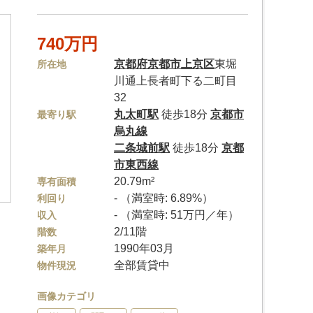
740万円
京都府
京都市上京区
東堀
所在地
川通上長者町下る二町目
32
丸太町駅
徒歩18分
京都市
最寄り駅
烏丸線
二条城前駅
徒歩18分
京都
市東西線
20.79m²
専有面積
- （満室時: 6.89%）
利回り
- （満室時: 51万円／年）
収入
2/11階
階数
1990年03月
築年月
全部賃貸中
物件現況
画像カテゴリ