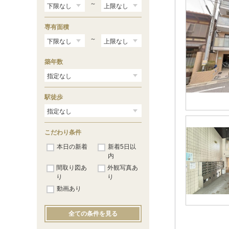
中務町
（3）
～
西出水町
（2）
西富仲町
（2）
専有面積
西町
（1）
西柳町
～
（1）
西芦山寺町
（1）
二町目
（1）
築年数
百万遍町
（1）
南佐竹町
（1）
元北小路町
（3）
六町目
（1）
駅徒歩
若松町
（1）
藁屋町
（1）
こだわり条件
本日の新着
新着5日以
内
間取り図あ
外観写真あ
り
り
動画あり
全ての条件を見る