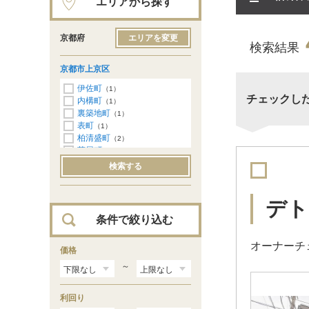
エリアから探す
京都府
エリアを変更
検索結果
京都市上京区
伊佐町
（1）
チェックし
内構町
（1）
裏築地町
（1）
表町
（1）
柏清盛町
（2）
菊屋町
（1）
坤高町
（1）
検索する
五番町
（1）
西院町
（2）
三軒町
（2）
デト
三町目
（1）
条件で絞り込む
下清蔵口町
（2）
主税町
（1）
オーナーチ
白銀町
価格
（1）
泰童片原町
（1）
～
田中町
（2）
寺今町
（1）
利回り
出水町
（1）