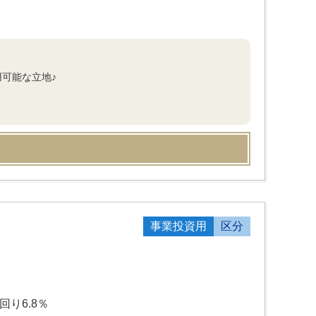
用可能な立地♪
事業投資用
区分
り6.8％