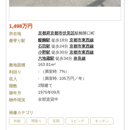
1,498万円
京都府
京都市伏見区
醍醐勝口町
所在地
醍醐駅
徒歩18分
京都市東西線
最寄り駅
石田駅
徒歩24分
京都市東西線
小野駅
徒歩30分
京都市東西線
六地蔵駅
徒歩34分
奈良線
163.81m²
敷地面積
- （満室時: 7%）
利回り
- （満室時: 105万円／年）
収入
2階建て
階数
1975年09月
築年月
全部賃貸中
物件現況
画像カテゴリ
外観
間取り
玄関
リビング
キッチン