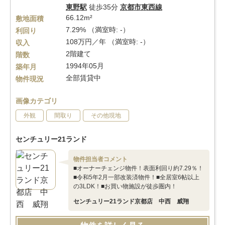
東野駅
徒歩35分
京都市東西線
66.12m²
敷地面積
7.29% （満室時: -）
利回り
108万円／年 （満室時: -）
収入
2階建て
階数
1994年05月
築年月
全部賃貸中
物件現況
画像カテゴリ
外観
間取り
その他現地
センチュリー21ランド
物件担当者コメント
■オーナーチェンジ物件！表面利回り約7.29％！
■令和5年2月一部改装済物件！■全居室6帖以上
の3LDK！■お買い物施設が徒歩圏内！
センチュリー21ランド京都店 中西 威翔