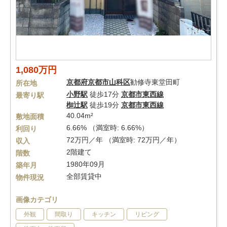
1,080万円
京都府
京都市山科区
勧修寺東堂田町
所在地
小野駅
徒歩17分
京都市東西線
最寄り駅
椥辻駅
徒歩19分
京都市東西線
40.04m²
敷地面積
6.66% （満室時: 6.66%）
利回り
72万円／年 （満室時: 72万円／年）
収入
2階建て
階数
1980年09月
築年月
全部賃貸中
物件現況
画像カテゴリ
外観
間取り
キッチン
リビング