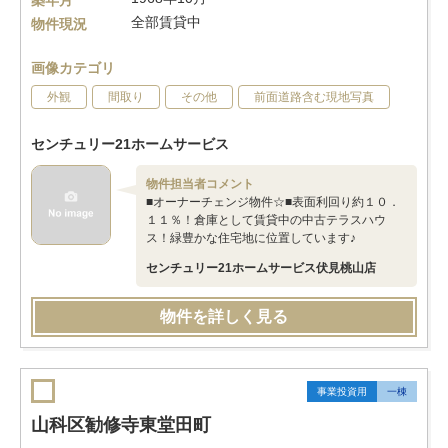
築年月
全部賃貸中
物件現況
画像カテゴリ
外観
間取り
その他
前面道路含む現地写真
センチュリー21ホームサービス
物件担当者コメント
■オーナーチェンジ物件☆■表面利回り約１０．
１１％！倉庫として賃貸中の中古テラスハウ
ス！緑豊かな住宅地に位置しています♪
センチュリー21ホームサービス伏見桃山店
物件を詳しく見る
事業投資用
一棟
山科区勧修寺東堂田町