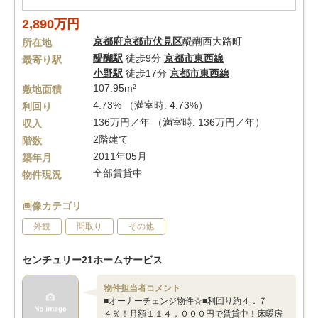
2,890万円
京都府
京都市伏見区
醍醐西大路町
所在地
醍醐駅
徒歩9分
京都市東西線
最寄り駅
小野駅
徒歩17分
京都市東西線
107.95m²
敷地面積
4.73% （満室時: 4.73%）
利回り
136万円／年 （満室時: 136万円／年）
収入
2階建て
階数
2011年05月
築年月
全部賃貸中
物件現況
画像カテゴリ
外観
間取り
その他
センチュリー21ホームサービス
物件担当者コメント
■オーナーチェンジ物件☆■利回り約４．７
４％！月額１１４，０００円で賃貸中！床暖房