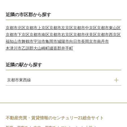
近隣の市区郡から探す
京都市北区
京都市上京区
京都市左京区
京都市中京区
京都市東山区
京都市下京区
京都市南区
京都市右京区
京都市伏見区
京都市西京区
福知山市
舞鶴市
宇治市
亀岡市
城陽市
向日市
長岡京市
南丹市
木津川市
乙訓郡大山崎町
綴喜郡井手町
近隣の駅から探す
京都市東西線
椥辻
小野
醍醐
石田
不動産売買・賃貸情報のセンチュリー21総合サイト
六地蔵