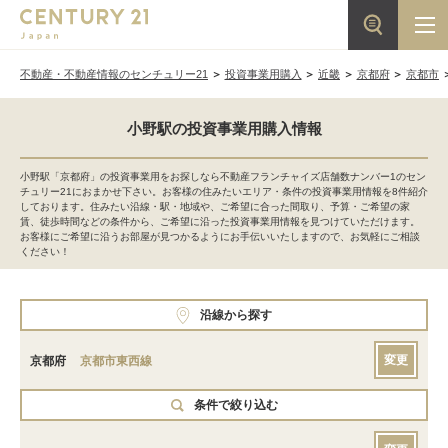
不動産・不動産情報のセンチュリー21
投資事業用購入
近畿
京都府
京都市
小野駅の投資事業用購入情報
小野駅「京都府」の投資事業用をお探しなら不動産フランチャイズ店舗数ナンバー1のセン
チュリー21におまかせ下さい。お客様の住みたいエリア・条件の投資事業用情報を8件紹介
しております。住みたい沿線・駅・地域や、ご希望に合った間取り、予算・ご希望の家
賃、徒歩時間などの条件から、ご希望に沿った投資事業用情報を見つけていただけます。
お客様にご希望に沿うお部屋が見つかるようにお手伝いいたしますので、お気軽にご相談
ください！
沿線から探す
変更
京都府
京都市東西線
条件で絞り込む