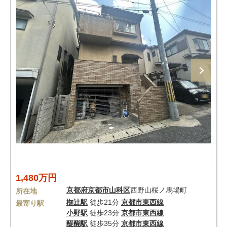
1,480万円
京都府
京都市山科区
西野山桜ノ馬場町
所在地
椥辻駅
徒歩21分
京都市東西線
最寄り駅
小野駅
徒歩23分
京都市東西線
醍醐駅
徒歩35分
京都市東西線