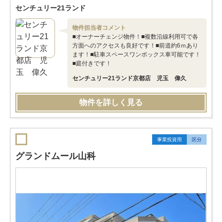
センチュリー21ランド
物件担当者コメント
■オーナーチェンジ物件！■複数沿線利用可で各
方面へのアクセスも良好です！■前道約6ｍあり
ます！■駐車スペースワンボックス車可能です！
■庭付きです！
センチュリー21ランド京都店 児玉 偉久
物件を詳しく見る
事業投資用
区分
グランドムール山科