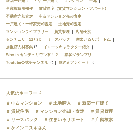
新築一戸建て
中古一戸建て
マンション
土地
事業投資用物件
賃貸住宅（賃貸マンション・アパート）
不動産売却査定
中古マンション売却査定
一戸建て・一軒家売却査定
土地売却査定
マンションライブラリー
賃貸管理
店舗検索
センチュリー21とは
リースバック
住まいるサポート21
加盟店人材募集
イメージキャラクター紹介
Who is センチュリワン君！？
接客グランプリ
Youtube公式チャンネル
成約者アンケート
人気のキーワード
中古マンション
土地購入
新築一戸建て
賃貸住宅
マンション売却・査定
賃貸管理
リースバック
住まいるサポート
店舗検索
ケインコスギさん