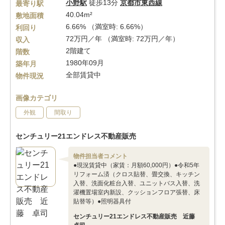
小野駅
徒歩13分
京都市東西線
最寄り駅
40.04m²
敷地面積
6.66% （満室時: 6.66%）
利回り
72万円／年 （満室時: 72万円／年）
収入
2階建て
階数
1980年09月
築年月
全部賃貸中
物件現況
画像カテゴリ
外観
間取り
センチュリー21エンドレス不動産販売
物件担当者コメント
●現況賃貸中（家賃：月額60,000円）●令和5年
リフォーム済（クロス貼替、畳交換、キッチン
入替、洗面化粧台入替、ユニットバス入替、洗
濯機置場室内新設、クッションフロア張替、床
貼替等）●照明器具付
センチュリー21エンドレス不動産販売 近藤