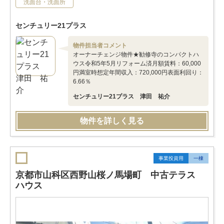
洗面台・洗面所
センチュリー21プラス
物件担当者コメント
オーナーチェンジ物件★勧修寺のコンパクトハ
ウス令和5年5月リフォーム済月額賃料：60,000
円満室時想定年間収入：720,000円表面利回り：
6.66％
センチュリー21プラス 津田 祐介
物件を詳しく見る
事業投資用
一棟
京都市山科区西野山桜ノ馬場町 中古テラス
ハウス