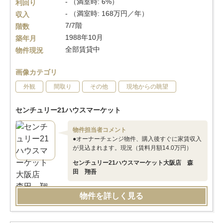
- （満室時: 6%）
利回り
- （満室時: 168万円／年）
収入
7/7階
階数
1988年10月
築年月
全部賃貸中
物件現況
画像カテゴリ
外観
間取り
その他
現地からの眺望
センチュリー21ハウスマーケット
物件担当者コメント
●オーナーチェンジ物件、購入後すぐに家賃収入
が見込まれます。現況（賃料月額14.0万円）
センチュリー21ハウスマーケット大阪店 森
田 翔吾
物件を詳しく見る