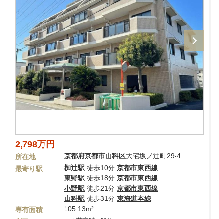
2,798万円
京都府
京都市山科区
大宅坂ノ辻町29-4
所在地
椥辻駅
徒歩10分
京都市東西線
最寄り駅
東野駅
徒歩18分
京都市東西線
小野駅
徒歩21分
京都市東西線
山科駅
徒歩31分
東海道本線
105.13m²
専有面積