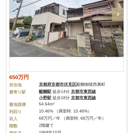
650万円
京都府
京都市伏見区
醍醐御陵西裏町
所在地
醍醐駅
徒歩14分
京都市東西線
最寄り駅
小野駅
徒歩18分
京都市東西線
54.64m²
敷地面積
10.46% （満室時: 10.46%）
利回り
68万円／年 （満室時: 68万円／年）
収入
2階建て
階数
1968年10月