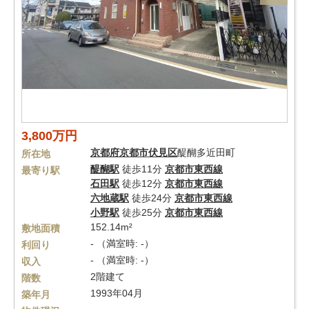
3,800万円
京都府
京都市伏見区
醍醐多近田町
所在地
醍醐駅
徒歩11分
京都市東西線
最寄り駅
石田駅
徒歩12分
京都市東西線
六地蔵駅
徒歩24分
京都市東西線
小野駅
徒歩25分
京都市東西線
152.14m²
敷地面積
- （満室時: -）
利回り
- （満室時: -）
収入
2階建て
階数
1993年04月
築年月