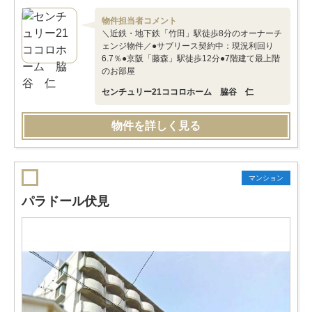
物件担当者コメント
＼近鉄・地下鉄「竹田」駅徒歩8分のオーナーチ
ェンジ物件／●サブリース契約中：現況利回り
6.7％●京阪「藤森」駅徒歩12分●7階建て最上階
のお部屋
センチュリー21ココロホーム 脇谷 仁
物件を詳しく見る
マンション
パラドール伏見