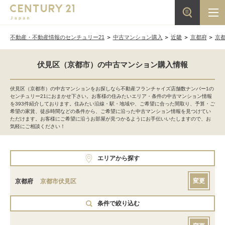
不動産・不動産情報のセンチュリー21
中古マンション購入
近畿
京都府
京
伏見区（京都市）の中古マンション購入情報
伏見区（京都市）の中古マンションをお探しなら不動産フランチャイズ店舗数ナンバー1の
センチュリー21におまかせ下さい。お客様の住みたいエリア・条件の中古マンション情報
を393件紹介しております。住みたい沿線・駅・地域や、ご希望に合った間取り、予算・ご
希望の家賃、徒歩時間などの条件から、ご希望に沿った中古マンション情報を見つけてい
ただけます。お客様にご希望に沿うお部屋が見つかるようにお手伝いいたしますので、お
気軽にご相談ください！
エリアから探す
変更
京都府
京都市伏見区
条件で絞り込む