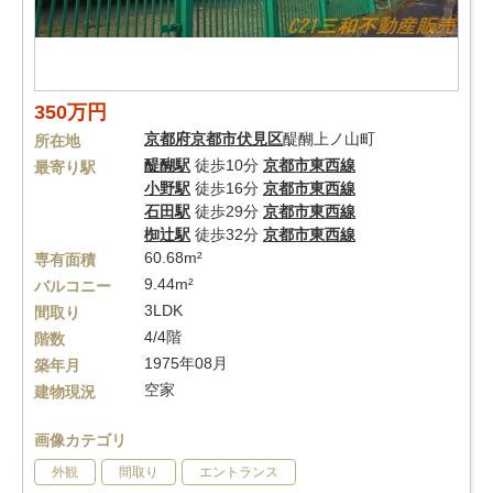
350万円
京都府
京都市伏見区
醍醐上ノ山町
所在地
醍醐駅
徒歩10分
京都市東西線
最寄り駅
小野駅
徒歩16分
京都市東西線
石田駅
徒歩29分
京都市東西線
椥辻駅
徒歩32分
京都市東西線
60.68m²
専有面積
9.44m²
バルコニー
3LDK
間取り
4/4階
階数
1975年08月
築年月
空家
建物現況
画像カテゴリ
外観
間取り
エントランス