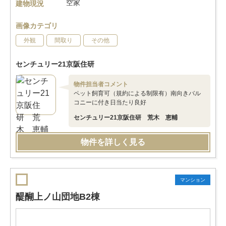
空家
建物現況
画像カテゴリ
外観
間取り
その他
センチュリー21京阪住研
物件担当者コメント
ペット飼育可（規約による制限有）南向きバル
コニーに付き日当たり良好
センチュリー21京阪住研 荒木 恵輔
物件を詳しく見る
マンション
醍醐上ノ山団地B2棟