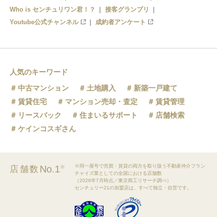
Who is センチュリワン君！？
接客グランプリ
Youtube公式チャンネル
成約者アンケート
人気のキーワード
中古マンション
土地購入
新築一戸建て
賃貸住宅
マンション売却・査定
賃貸管理
リースバック
住まいるサポート
店舗検索
ケインコスギさん
※同一屋号で売買・賃貸の両方を取り扱う不動産仲介フラン
No.1
店舗数
※
チャイズ業としての全国における店舗数
（2026年7月時点／東京商工リサーチ調べ）
センチュリー21の加盟店は、すべて独立・自営です。