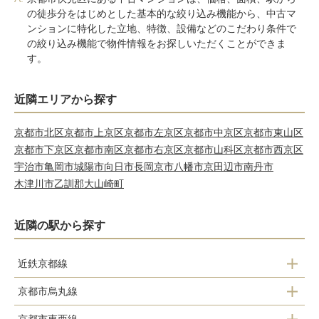
の徒歩分をはじめとした基本的な絞り込み機能から、中古マ
ンションに特化した立地、特徴、設備などのこだわり条件で
の絞り込み機能で物件情報をお探しいただくことができま
す。
近隣エリアから探す
京都市北区
京都市上京区
京都市左京区
京都市中京区
京都市東山区
京都市下京区
京都市南区
京都市右京区
京都市山科区
京都市西京区
宇治市
亀岡市
城陽市
向日市
長岡京市
八幡市
京田辺市
南丹市
木津川市
乙訓郡大山崎町
近隣の駅から探す
近鉄京都線
京都市烏丸線
上鳥羽口駅