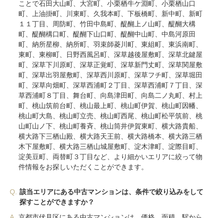
ことで石田大山町、大宮町、小栗栖牛ケ淵町、小栗栖山口
町、上油掛町、川東町、久我本町、下板橋町、新中町、新町
１１丁目、周防町、竹田中島町、醍醐上ノ山町、醍醐大構
町、醍醐構口町、醍醐下山口町、醍醐中山町、中島河原田
町、納所星柳、納所町、羽束師菱川町、東組町、東浜南町、
東町、東柳町、日野西風呂町、深草越後屋敷町、深草北鍵屋
町、深草下川原町、深草正覚町、深草新門丈町、深草関屋敷
町、深草出羽屋敷町、深草西川原町、深草フチ町、深草堀田
町、深草向畑町、深草西浦町２丁目、深草西浦町７丁目、深
草西浦町８丁目、舞台町、向島津田町、向島二ノ丸町、村上
町、桃山筑前台町、桃山最上町、桃山町伊賀、桃山町因幡、
桃山町大島、桃山町立売、桃山町西尾、桃山町松平筑前、桃
山町山ノ下、桃山町養斉、桃山筒井伊賀東町、横大路貴船、
横大路下三栖山殿、横大路天王前、横大路橋本、横大路三栖
木下屋敷町、横大路三栖山城屋敷町、淀木津町、淀際目町、
淀美豆町、両替町３丁目など、より細かいエリアに絞って物
件情報をお探しいただくことができます。
Q.
該当エリアにある中古マンションは、条件で絞り込みをして
探すことができますか？
A.
京都市伏見区にある中古マンションは、価格、面積、駅から