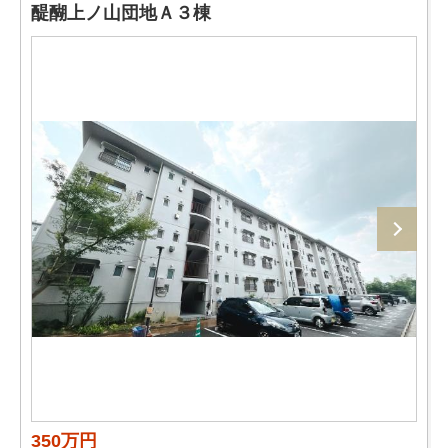
醍醐上ノ山団地Ａ３棟
350万円