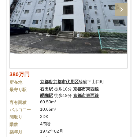
380万円
京都府
京都市伏見区
醍醐下山口町
所在地
石田駅
徒歩16分
京都市東西線
最寄り駅
醍醐駅
徒歩19分
京都市東西線
60.50m²
専有面積
10.65m²
バルコニー
3DK
間取り
4/5階
階数
1972年02月
築年月