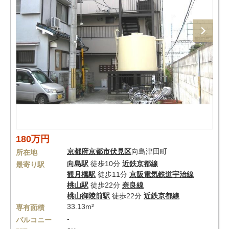
180万円
京都府
京都市伏見区
向島津田町
所在地
向島駅
徒歩10分
近鉄京都線
最寄り駅
観月橋駅
徒歩11分
京阪電気鉄道宇治線
桃山駅
徒歩22分
奈良線
桃山御陵前駅
徒歩22分
近鉄京都線
33.13m²
専有面積
-
バルコニー