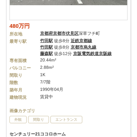
480万円
京都府
京都市伏見区
深草フチ町
所在地
竹田駅
徒歩8分
近鉄京都線
最寄り駅
竹田駅
徒歩8分
京都市烏丸線
藤森駅
徒歩12分
京阪電気鉄道京阪線
20.44m²
専有面積
2.88m²
バルコニー
1K
間取り
7/7階
階数
1990年04月
築年月
賃貸中
建物現況
画像カテゴリ
外観
間取り
エントランス
センチュリー21ココロホーム