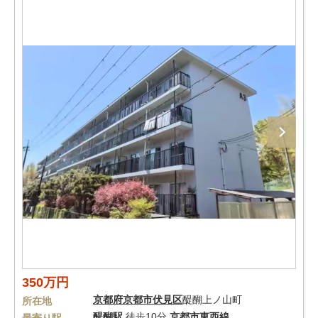
350万円
京都府
京都市伏見区
醍醐上ノ山町
所在地
醍醐駅
徒歩10分
京都市東西線