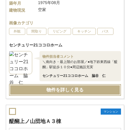
1975年08月
築年月
空家
建物現況
画像カテゴリ
外観
間取り
リビング
キッチン
バス
センチュリー21ココロホーム
物件担当者コメント
＼南向き・最上階のお部屋／●地下鉄東西線「醍
醐」駅徒歩１０分●周辺施設充実
センチュリー21ココロホーム 脇谷 仁
物件を詳しく見る
マンション
醍醐上ノ山団地Ａ３棟