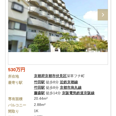
530万円
京都府
京都市伏見区
深草フチ町
所在地
竹田駅
徒歩8分
近鉄京都線
最寄り駅
竹田駅
徒歩8分
京都市烏丸線
藤森駅
徒歩14分
京阪電気鉄道京阪線
20.44m²
専有面積
2.88m²
バルコニー
1K
間取り