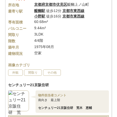
京都府
京都市伏見区
醍醐上ノ山町
所在地
醍醐駅
徒歩12分
京都市東西線
最寄り駅
小野駅
徒歩16分
京都市東西線
60.68m²
専有面積
9.44m²
バルコニー
3LDK
間取り
4/4階
階数
1975年08月
築年月
空家
建物現況
画像カテゴリ
外観
間取り
その他
センチュリー21京阪住研
物件担当者コメント
南向き 最上階
センチュリー21京阪住研 荒木 恵輔