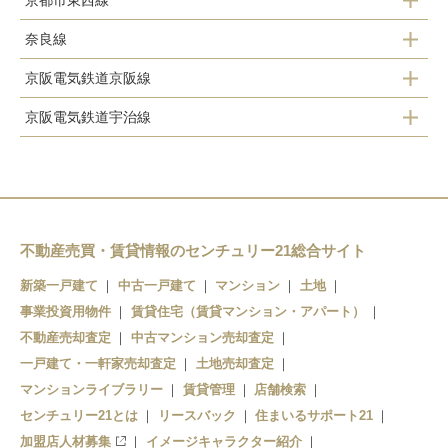
京都市東西線
くいな橋駅
竹田駅
奈良線
醍醐駅
竹田駅
伏見駅
京阪電気鉄道京阪線
稲荷駅
石田駅
近鉄丹波橋駅
京阪電気鉄道宇治線
伏見稲荷駅
ＪＲ藤森駅
桃山御陵前駅
中書島駅
龍谷大前深草駅
桃山駅
向島駅
観月橋駅
藤森駅
桃山南口駅
墨染駅
不動産売買・賃貸情報のセンチュリー21総合サイト
新築一戸建て
中古一戸建て
マンション
土地
六地蔵駅
丹波橋駅
事業投資用物件
賃貸住宅（賃貸マンション・アパート）
伏見桃山駅
不動産売却査定
中古マンション売却査定
一戸建て・一軒家売却査定
土地売却査定
中書島駅
マンションライブラリー
賃貸管理
店舗検索
センチュリー21とは
リースバック
住まいるサポート21
淀駅
加盟店人材募集
イメージキャラクター紹介