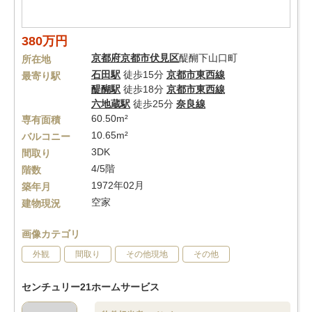
380万円
京都府
京都市伏見区
醍醐下山口町
所在地
石田駅
徒歩15分
京都市東西線
最寄り駅
醍醐駅
徒歩18分
京都市東西線
六地蔵駅
徒歩25分
奈良線
60.50m²
専有面積
10.65m²
バルコニー
3DK
間取り
4/5階
階数
1972年02月
築年月
空家
建物現況
画像カテゴリ
外観
間取り
その他現地
その他
センチュリー21ホームサービス