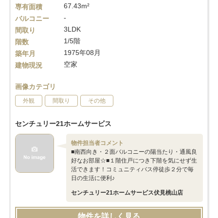
67.43m²
専有面積
-
バルコニー
3LDK
間取り
1/5階
階数
1975年08月
築年月
空家
建物現況
画像カテゴリ
外観
間取り
その他
センチュリー21ホームサービス
物件担当者コメント
■南西向き・２面バルコニーの陽当たり・通風良
好なお部屋☆■１階住戸につき下階を気にせず生
活できます！コミュニティバス停徒歩２分で毎
日の生活に便利♪
センチュリー21ホームサービス伏見桃山店
物件を詳しく見る