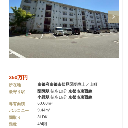
350万円
京都府
京都市伏見区
醍醐上ノ山町
所在地
醍醐駅
徒歩10分
京都市東西線
最寄り駅
小野駅
徒歩16分
京都市東西線
60.68m²
専有面積
9.44m²
バルコニー
3LDK
間取り
4/4階
階数