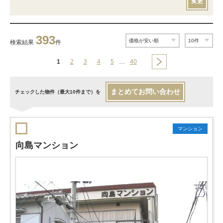
変更
393
検索結果
件
1
2
3
4
5
…
40
まとめてお問い合わせ
チェックした物件（最大10件まで）を
マンション
向島マンション