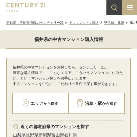
不動産・不動産情報のセンチュリー21
中古マンション購入
甲信越・北陸
福井
福井県の中古マンション購入情報
福井県の中古マンションをお探しなら、センチュリー21。
豊富な購入情報で、「こんなエリア、こういうマンションに住みた
い」というマンション探しをお手伝いします！
中古マンションを中心に、こだわりの条件で探す事ができます。
エリア
沿線・駅
から探す
から探す
近くの都道府県のマンションを探す
山梨県
長野県
新潟県
富山県
石川県