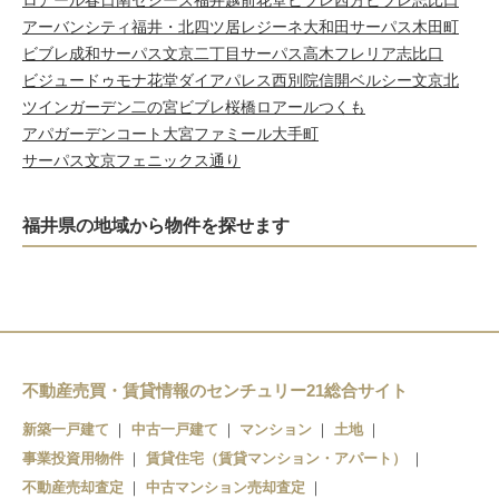
ロアール春日南
セシーズ福井越前花堂
ビブレ西方
ビブレ志比口
アーバンシティ福井・北四ツ居
レジーネ大和田
サーパス木田町
ビブレ成和
サーパス文京二丁目
サーパス高木
フレリア志比口
ビジュードゥモナ花堂
ダイアパレス西別院
信開ベルシー文京北
ツインガーデン二の宮
ビブレ桜橋
ロアールつくも
アパガーデンコート大宮
ファミール大手町
サーパス文京フェニックス通り
福井県の地域から物件を探せます
不動産売買・賃貸情報のセンチュリー21総合サイト
新築一戸建て
中古一戸建て
マンション
土地
事業投資用物件
賃貸住宅（賃貸マンション・アパート）
不動産売却査定
中古マンション売却査定