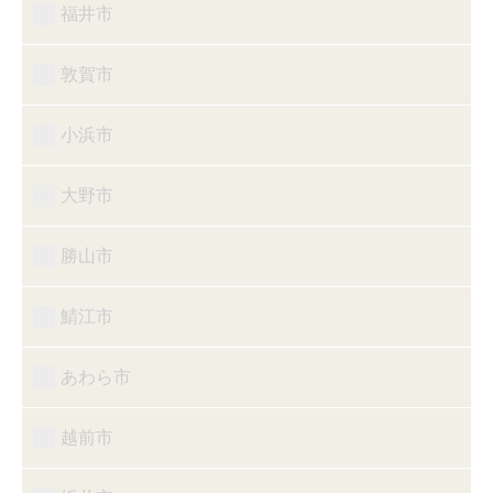
福井市
敦賀市
小浜市
大野市
勝山市
鯖江市
あわら市
越前市