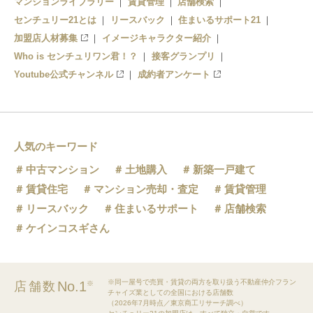
マンションライブラリー
賃貸管理
店舗検索
センチュリー21とは
リースバック
住まいるサポート21
加盟店人材募集
イメージキャラクター紹介
Who is センチュリワン君！？
接客グランプリ
Youtube公式チャンネル
成約者アンケート
人気のキーワード
中古マンション
土地購入
新築一戸建て
賃貸住宅
マンション売却・査定
賃貸管理
リースバック
住まいるサポート
店舗検索
ケインコスギさん
※同一屋号で売買・賃貸の両方を取り扱う不動産仲介フラン
No.1
店舗数
※
チャイズ業としての全国における店舗数
（2026年7月時点／東京商工リサーチ調べ）