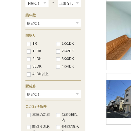
西院久田町
（5）
～
西院久保田町
（7）
西院寿町
（9）
築年数
西院清水町
（15）
西院春栄町
（4）
西院高田町
（16）
西院月双町
（3）
間取り
西院西貝川町
（6）
西院西寿町
1R
1K/1DK
（1）
西院西高田町
（4）
1LDK
2K/2DK
西院西溝崎町
（7）
2LDK
3K/3DK
西院東中水町
（2）
西院日照町
（7）
3LDK
4K/4DK
西院平町
（1）
4LDK以上
西院安塚町
（2）
西院六反田町
（1）
嵯峨朝日町
（1）
駅徒歩
嵯峨新宮町
（1）
嵯峨中山町
（1）
嵯峨罧原町
（1）
こだわり条件
嵯峨天龍寺今堀町
（1）
嵯峨天龍寺北造路町
（4）
本日の新着
新着5日以
嵯峨天龍寺中島町
（1）
内
嵯峨広沢御所ノ内町
（3）
間取り図あ
外観写真あ
嵯峨広沢南下馬野町
（8）