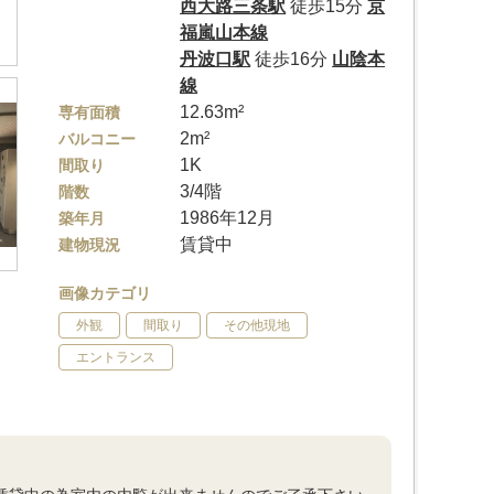
西大路三条駅
徒歩15分
京
福嵐山本線
丹波口駅
徒歩16分
山陰本
線
12.63m²
専有面積
2m²
バルコニー
1K
間取り
3/4階
階数
1986年12月
築年月
賃貸中
建物現況
画像カテゴリ
外観
間取り
その他現地
エントランス